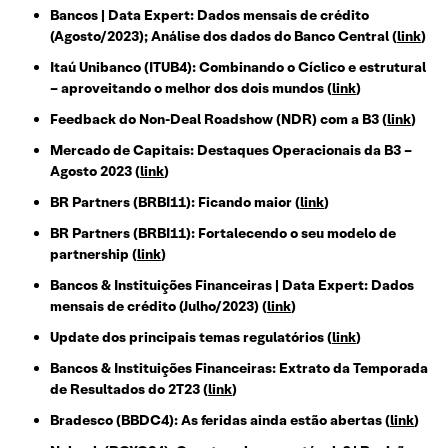
Bancos | Data Expert: Dados mensais de crédito
(Agosto/2023); Análise dos dados do Banco Central (
link
)
Itaú Unibanco (ITUB4): Combinando o Cíclico e estrutural
– aproveitando o melhor dos dois mundos (
link
)
Feedback do Non-Deal Roadshow (NDR) com a B3 (
link
)
Mercado de Capitais: Destaques Operacionais da B3 –
Agosto 2023 (
link
)
BR Partners (BRBI11): Ficando maior (
link
)
BR Partners (BRBI11): Fortalecendo o seu modelo de
partnership (
link
)
Bancos & Instituições Financeiras | Data Expert: Dados
mensais de crédito (Julho/2023) (
link
)
Update dos principais temas regulatórios (
link
)
Bancos & Instituições Financeiras: Extrato da Temporada
de Resultados do 2T23 (
link
)
Bradesco (BBDC4): As feridas ainda estão abertas (
link
)