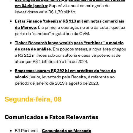
em 04 de janeiro
; Superávit anual da categoria de
investidores vai a R$ 1,79 bilhão.
Estar Finance ‘tokeniza’ R$ 913 mil em notas comerciais
da Moreco
; É a primeira operação no ano da Estar, que faz
parte do “sandbox” regulatório da CVM.
Ticker Research lança wealth para “turbinar” o modelo
de casa de análise
. Em poucos meses, a nova área chegou
a R$ 212 milhões sob consultoria e casa vê potencial de
alcançar R$ 1 bilhão até o fim de 2024.
Empresas usaram R$ 292 bi em créditos da ‘tese do
século’
; Valor, levantado pela Receita, é referente ao
período de janeiro de 2019 a agosto de 2023.
Segunda-feira, 08
Comunicados e Fatos Relevantes
BR Partners –
Comunicado ao Mercado