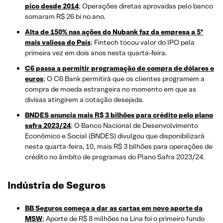
pico desde 2014
; Operações diretas aprovadas pelo banco
somaram R$ 26 bi no ano.
Alta de 150% nas ações do Nubank faz da empresa a 5ª
mais valiosa do País
; Fintech tocou valor do IPO pela
primeira vez em dois anos nesta quarta-feira.
C6 passa a permitir programação de compra de dólares e
euros
; O C6 Bank permitirá que os clientes programem a
compra de moeda estrangeira no momento em que as
divisas atingirem a cotação desejada.
BNDES anuncia mais R$ 3 bilhões para crédito pelo plano
safra 2023/24
; O Banco Nacional de Desenvolvimento
Econômico e Social (BNDES) divulgou que disponibilizará
nesta quarta-feira, 10, mais R$ 3 bilhões para operações de
crédito no âmbito de programas do Plano Safra 2023/24.
Indústria de Seguros
BB Seguros começa a dar as cartas em novo aporte da
MSW
; Aporte de R$ 8 milhões na Lina foi o primeiro fundo