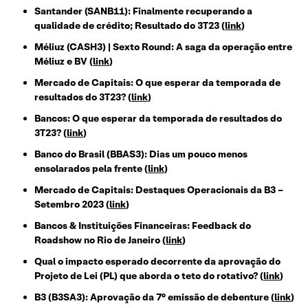
Santander (SANB11): Finalmente recuperando a
qualidade de crédito; Resultado do 3T23 (
link
)
Méliuz (CASH3) | Sexto Round: A saga da operação entre
Méliuz e BV (
link
)
Mercado de Capitais: O que esperar da temporada de
resultados do 3T23? (
link
)
Bancos: O que esperar da temporada de resultados do
3T23? (
link
)
Banco do Brasil (BBAS3): Dias um pouco menos
ensolarados pela frente (
link
)
Mercado de Capitais: Destaques Operacionais da B3 –
Setembro 2023 (
link
)
Bancos & Instituições Financeiras: Feedback do
Roadshow no Rio de Janeiro (
link
)
Qual o impacto esperado decorrente da aprovação do
Projeto de Lei (PL) que aborda o teto do rotativo? (
link
)
B3 (B3SA3): Aprovação da 7° emissão de debenture (
link
)