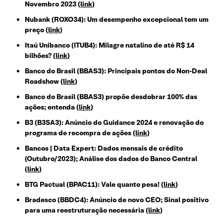
Novembro 2023 (
link
)
Nubank (ROXO34): Um desempenho excepcional tem um
preço (
link
)
Itaú Unibanco (ITUB4): Milagre natalino de até R$ 14
bilhões? (
link
)
Banco do Brasil (BBAS3): Principais pontos do Non-Deal
Roadshow (
link
)
Banco do Brasil (BBAS3) propõe desdobrar 100% das
ações; entenda (
link
)
B3 (B3SA3): Anúncio do Guidance 2024 e renovação do
programa de recompra de ações (
link
)
Bancos | Data Expert: Dados mensais de crédito
(Outubro/2023); Análise dos dados do Banco Central
(
link
)
BTG Pactual (BPAC11): Vale quanto pesa! (
link
)
Bradesco (BBDC4): Anúncio de novo CEO; Sinal positivo
para uma reestruturação necessária (
link
)