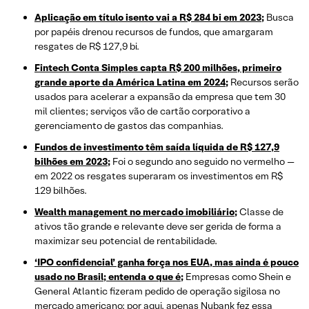
Aplicação em título isento vai a R$ 284 bi em 2023;
Busca
por papéis drenou recursos de fundos, que amargaram
resgates de R$ 127,9 bi.
Fintech Conta Simples capta R$ 200 milhões, primeiro
grande aporte da América Latina em 2024;
Recursos serão
usados para acelerar a expansão da empresa que tem 30
mil clientes; serviços vão de cartão corporativo a
gerenciamento de gastos das companhias.
Fundos de investimento têm saída líquida de R$ 127,9
bilhões em 2023;
Foi o segundo ano seguido no vermelho —
em 2022 os resgates superaram os investimentos em R$
129 bilhões.
Wealth management no mercado imobiliário;
Classe de
ativos tão grande e relevante deve ser gerida de forma a
maximizar seu potencial de rentabilidade.
‘IPO confidencial’ ganha força nos EUA, mas ainda é pouco
usado no Brasil; entenda o que é;
Empresas como Shein e
General Atlantic fizeram pedido de operação sigilosa no
mercado americano; por aqui, apenas Nubank fez essa