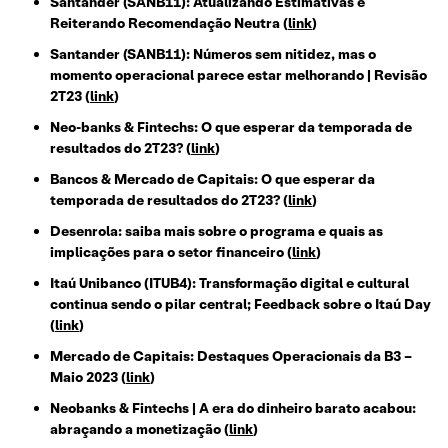
Santander (SANB11): Atualizando Estimativas e
Reiterando Recomendação Neutra (
link
)
Santander (SANB11): Números sem nitidez, mas o
momento operacional parece estar melhorando | Revisão
2T23 (
link
)
Neo-banks & Fintechs: O que esperar da temporada de
resultados do 2T23? (
link
)
Bancos & Mercado de Capitais: O que esperar da
temporada de resultados do 2T23? (
link
)
Desenrola: saiba mais sobre o programa e quais as
implicações para o setor financeiro
(
link
)
Itaú Unibanco (ITUB4): Transformação digital e cultural
continua sendo o pilar central; Feedback sobre o Itaú Day
(
link
)
Mercado de Capitais: Destaques Operacionais da B3 –
Maio 2023 (
link
)
Neobanks & Fintechs | A era do dinheiro barato acabou:
abraçando a monetização (
link
)