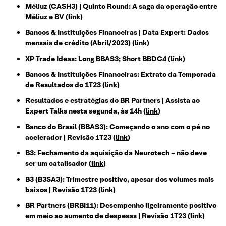
Méliuz (CASH3) | Quinto Round: A saga da operação entre
Méliuz e BV (
link
)
Bancos & Instituições Financeiras | Data Expert: Dados
mensais de crédito (Abril/2023) (
link
)
XP Trade Ideas: Long BBAS3; Short BBDC4 (
link
)
Bancos & Instituições Financeiras: Extrato da Temporada
de Resultados do 1T23 (
link
)
Resultados e estratégias do BR Partners | Assista ao
Expert Talks nesta segunda, às 14h (
link
)
Banco do Brasil (BBAS3): Começando o ano com o pé no
acelerador | Revisão 1T23 (
link
)
B3: Fechamento da aquisição da Neurotech – não deve
ser um catalisador (
link
)
B3 (B3SA3): Trimestre positivo, apesar dos volumes mais
baixos | Revisão 1T23 (
link
)
BR Partners (BRBI11): Desempenho ligeiramente positivo
em meio ao aumento de despesas | Revisão 1T23 (
link
)