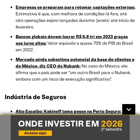
Empresas se preparam para retomar captações externas;
Estimativa é que, com melhora de condições lá fora, até
oito operações sejam lançadas durante ‘janela’ até início de
fevereiro.
Bancos globais devem lucrar R$ 6,8 tri em 2023 graças
aos juros altos;
Valor equivale a quase 70% do PIB do Brasil
em 2022.
Mercado ainda subestima potencial da base de clientes e
do México, diz CEO do Nubank;
No caso do México, ele
afirma que o país pode ser “um outro Brasil para o Nubank,
embora com um risco de execução significativo”.
Indústria de Seguros
Alto Escalão: Kakinoff toma posse na Porto Seguro;
Veja
esta e outras notícias do mundo corporativo na última
semana