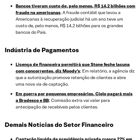
Bancos tiveram custo de, pelo menos, R$ 14,2 bilhões com
fraude na americanas
; A fraude contábil que levou a
Americanas à recuperação judicial há um ano teve um
custo de, pelo menos, R$ 14,2 bilhões para os grandes
bancos do País.
Indústria de Pagamentos
Licença de financeira permitirá que Stone feche lacuna
com concorrentes, diz Moody’s
; Em relatório, a agência diz
que a autorização promove retenção de clientes e abre
uma nova via de captação.
Em guerra por pequenos empresários, Cielo pagará mais
a Bradesco e BB
; Comissão extra vai valer para
antecipação de recebíveis pelos clientes.
Demais Notícias do Setor Financeiro
Captação líquida de previdência privada cresce 22% em