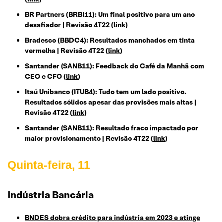
BR Partners (BRBI11): Um final positivo para um ano
desafiador | Revisão 4T22 (
link
)
Bradesco (BBDC4): Resultados manchados em tinta
vermelha | Revisão 4T22 (
link
)
Santander (SANB11): Feedback do Café da Manhã com
CEO e CFO (
link
)
Itaú Unibanco (ITUB4): Tudo tem um lado positivo.
Resultados sólidos apesar das provisões mais altas |
Revisão 4T22 (
link
)
Santander (SANB11): Resultado fraco impactado por
maior provisionamento | Revisão 4T22 (
link
)
Quinta-feira, 11
Indústria Bancária
BNDES dobra crédito para indústria em 2023 e atinge