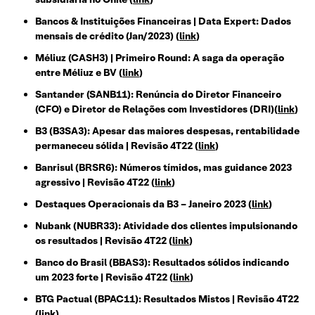
Bancos & Instituições Financeiras | Data Expert: Dados
mensais de crédito (Jan/2023) (
link
)
Méliuz (CASH3) | Primeiro Round: A saga da operação
entre Méliuz e BV (
link
)
Santander (SANB11): Renúncia do Diretor Financeiro
(CFO) e Diretor de Relações com Investidores (DRI)(
link
)
B3 (B3SA3): Apesar das maiores despesas, rentabilidade
permaneceu sólida | Revisão 4T22 (
link
)
Banrisul (BRSR6): Números tímidos, mas guidance 2023
agressivo | Revisão 4T22 (
link
)
Destaques Operacionais da B3 – Janeiro 2023 (
link
)
Nubank (NUBR33): Atividade dos clientes impulsionando
os resultados | Revisão 4T22 (
link
)
Banco do Brasil (BBAS3): Resultados sólidos indicando
um 2023 forte | Revisão 4T22 (
link
)
BTG Pactual (BPAC11): Resultados Mistos | Revisão 4T22
(
link
)