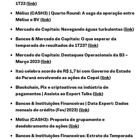
1T23 (
link
)
Méliuz (CASH3) | Quarto Round: A saga da operação entre
Méliuz e BV (
link
)
Mercado de Capitais: Navegando águas turbulentas (
link
)
Bancos & Mercado de Capitais: O que esperar da
temporada de resultados do 1T23? (
link
)
Mercado de Capitais: Destaques Operacionais da B3 –
Março 2023 (
link
)
Itaú celebra acordo de R$ 1,7 bi com Governo do Estado
do Paraná envolvendo as ações da Copel (
link
)
Blockchain, Pix e criptoativos na indústria de
pagamentos | Assista ao Expert Talks (
link
)
Bancos & Instituições Financeiras | Data Expert: Dados
mensais de crédito (Fev/2023) (
link
)
Méliuz (CASH3): Proposta de grupamento e
desdobramento de ações (
link
)
Bancos & Instituições Financeiras: Extrato da Temporada