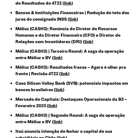
de Resultados do 4T22 (
link
)
Bancos & Instituições Financeiras | Redução do teto dos
juros do consignado INSS (
link
)
Méliuz (CASH3): Renúncia do Diretor de Recursos
Humanos e do Diretor Financeiro (CFO) e Diretor de
Relações com Investidores (DRI) (
link
)
Méliuz (CASH3) | Terceiro Round: A saga da operação
entre Méliuz e BV (
link
)
Méliuz (CASH3): Resultados fracos – Agora é olhar pra
frente | Revisão 4T22 (
link
)
Caso Silicon Valley Bank (SVB): potenciais impactos em
bancos brasileiros (
link
)
Mercado de Capitais: Destaques Operacionais da B3 –
Fevereiro 2023 (
link
)
Méliuz (CASH3) | Segundo Round: A saga da operação
entre Méliuz e BV (
link
)
Itaú anuncia intenção de fechar o capital de sua
subsidiária no Chile (
link
)