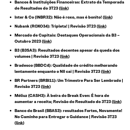
Bancos & Instituições Financeiras: Extrato da Temporada
de Resultados do 3T23 (
link
)
Inter & Co (INBR32): Não é roxo, mas é bonito! (
link
)
Nubank (ROXO34): Tripleta! | Revisão 3T23 (
link
)
Mercado de Capitais: Destaques Operacionais da B3 –
Outubro 2023 (
link
)
B3 (B3SA3): Resultados decentes apesar da queda dos
volumes | Revisão 3T23 (
link
)
Bradesco (BBDC4): Qualidade de crédito melhorando
lentamente enquanto o NII cai | Revisão 3T23 (
link
)
BR Partners (BRBI11): Um Trimestre Para Ser Lembrado |
Revisão 3T23 (
link
)
Méliuz (CASH3): À beira do Break Even: É hora de
aumentar a receita; Revisão do Resultado do 3T23 (
link
)
Banco do Brasil (BBAS3): resultados Fortes, Novamente!
No Caminho para Entregar o Guidance | Revisão 3T23
(
link
)