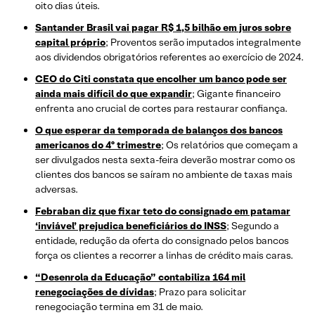
oito dias úteis.
Santander Brasil vai pagar R$ 1,5 bilhão em juros sobre
capital próprio
; Proventos serão imputados integralmente
aos dividendos obrigatórios referentes ao exercício de 2024.
CEO do Citi constata que encolher um banco pode ser
ainda mais difícil do que expandir
; Gigante financeiro
enfrenta ano crucial de cortes para restaurar confiança.
O que esperar da temporada de balanços dos bancos
americanos do 4º trimestre
; Os relatórios que começam a
ser divulgados nesta sexta-feira deverão mostrar como os
clientes dos bancos se saíram no ambiente de taxas mais
adversas.
Febraban diz que fixar teto do consignado em patamar
‘inviável’ prejudica beneficiários do INSS
; Segundo a
entidade, redução da oferta do consignado pelos bancos
força os clientes a recorrer a linhas de crédito mais caras.
“Desenrola da Educação” contabiliza 164 mil
renegociações de dívidas
; Prazo para solicitar
renegociação termina em 31 de maio.