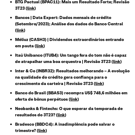
BTG Pactual (BPAC11): Mais um Resultado Forte; Revisão
3T23 (
link
)
Bancos | Data Expert: Dados mensais de crédito
(Setembro/2023); Análise dos dados do Banco Central
(
link
)
Méliuz (CASH3) | Dividendos extraordinários entrando
em pauta (
link
)
Itaú Unibanco (ITUB4): Um tango fora do tom não é capaz
de atrapalhar uma boa orquestra | Revisão 3T23 (
link
)
Inter & Co (INBR32): Resultados melhorando – A evolução
na qualidade do crédito gera confiança para o
crescimento da carteira | Revisão 3T23 (
link
)
Banco do Brasil (BBAS3) recompra US$ 748,6 milhões em
oferta de bônus perpétuos (
link
)
Neobanks & Fintechs: O que esperar da temporada de
resultados do 3T23? (
link
)
Bradesco (BBDC4): A inadimplência pode salvar o
trimestre? (
link
)