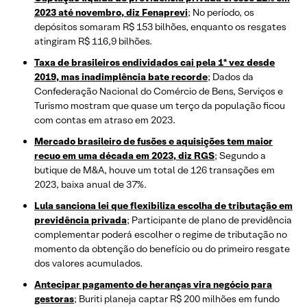
2023 até novembro, diz Fenaprevi
; No período, os
depósitos somaram R$ 153 bilhões, enquanto os resgates
atingiram R$ 116,9 bilhões.
Taxa de brasileiros endividados cai pela 1ª vez desde
2019, mas inadimplência bate recorde
; Dados da
Confederação Nacional do Comércio de Bens, Serviços e
Turismo mostram que quase um terço da população ficou
com contas em atraso em 2023.
Mercado brasileiro de fusões e aquisições tem maior
recuo em uma década em 2023, diz RGS
; Segundo a
butique de M&A, houve um total de 126 transações em
2023, baixa anual de 37%.
Lula sanciona lei que flexibiliza escolha de tributação em
previdência privada
; Participante de plano de previdência
complementar poderá escolher o regime de tributação no
momento da obtenção do benefício ou do primeiro resgate
dos valores acumulados.
Antecipar pagamento de heranças vira negócio para
gestoras
; Buriti planeja captar R$ 200 milhões em fundo