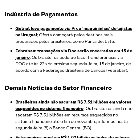
Indústria de Pagamentos
Getnet leva pagamento via Pix a ‘maquininhas’ de lojistas
no Uruguai
; Oferta começará pelos destinos mais
procurados pelos brasileiros, como Punta del Este.
Febraban: tran
s
ações via Doc serão encerradas em 15 de
janeiro
; Os brasileiros poderão fazer transferências via
DOC até às 22h da próxima segunda-feira, 15 de janeiro, de
acordo com a Federação Brasileira de Bancos (Febraban).
Demais Notícias do Setor Financeiro
Brasileiros ainda não sacaram R$ 7,51 bilhões em valores
esquecidos no sistema financeiro
; Os brasileiros ainda não
sacaram R$ 7,51 bilhões em recursos esquecidos no
sistema financeiro até o fim de novembro, informou nesta
segunda-feira (8) o Banco Central (BC).
Estrangeiros aportam R$ 1,02 bilhão na bolsa de valores