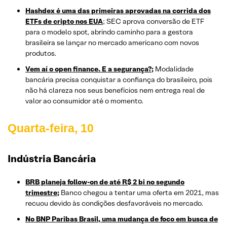
Hashdex é uma das primeiras aprovadas na corrida dos
ETFs de cripto nos EUA
; SEC aprova conversão de ETF
para o modelo spot, abrindo caminho para a gestora
brasileira se lançar no mercado americano com novos
produtos.
Vem aí o open finance. E a segurança?;
Modalidade
bancária precisa conquistar a confiança do brasileiro, pois
não há clareza nos seus benefícios nem entrega real de
valor ao consumidor até o momento.
Quarta-feira, 10
Indústria Bancária
BRB planeja follow-on de até R$ 2 bi no segundo
trimestre;
Banco chegou a tentar uma oferta em 2021, mas
recuou devido às condições desfavoráveis no mercado.
No BNP Paribas Brasil, uma mudança de foco em busca de