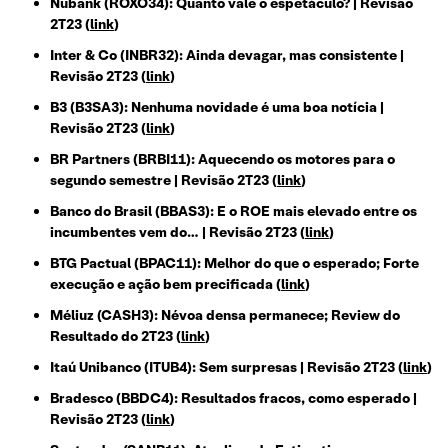
Nubank (ROXO34): Quanto vale o espetáculo? | Revisão
2T23 (
link
)
Inter & Co (INBR32): Ainda devagar, mas consistente |
Revisão 2T23 (
link
)
B3 (B3SA3): Nenhuma novidade é uma boa notícia |
Revisão 2T23 (
link
)
BR Partners (BRBI11): Aquecendo os motores para o
segundo semestre | Revisão 2T23 (
link
)
Banco do Brasil (BBAS3): E o ROE mais elevado entre os
incumbentes vem do… | Revisão 2T23 (
link
)
BTG Pactual (BPAC11): Melhor do que o esperado; Forte
execução e ação bem precificada (
link
)
Méliuz (CASH3): Névoa densa permanece; Review do
Resultado do 2T23 (
link
)
Itaú Unibanco (ITUB4): Sem surpresas | Revisão 2T23 (
link
)
Bradesco (BBDC4): Resultados fracos, como esperado |
Revisão 2T23 (
link
)