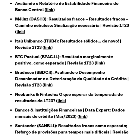
Avaliando o Relatório de Estabilidade Financeira do
Banco Central (
link
)
Méliuz (CASH3): Resultados fracos – Resultados fracos –
Caminho nebuloso: Sinalização necessária | Revisão 1T23
(
link
)
Itaú Unibanco (ITUB4): Resultados sólidos… de novo! |
Revisão 1T23 (
link
)
BTG Pactual (BPAC11): Resultado marginalmente
positivo, como esperado | Revisão 1T23 (
link
)
Bradesco (BBDC4): Avaliando o Desempenho
Desanimador e a Deterioração da Qualidade do Crédito |
Revisão 1T23 (
link
)
Neobanks & Fintechs: O que esperar da temporada de
resultados do 1T23? (
link
)
Bancos & Instituições Financeiras | Data Expert: Dados
mensais de crédito (Mar/2023) (
link
)
Santander (SANB11): Resultados fracos como esperado;
Reforço de provisões para tempos mais difíceis | Revisão