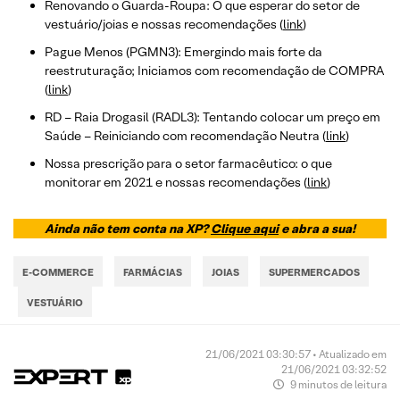
Renovando o Guarda-Roupa: O que esperar do setor de
vestuário/joias e nossas recomendações (
link
)
Pague Menos (PGMN3): Emergindo mais forte da
reestruturação; Iniciamos com recomendação de COMPRA
(
link
)
RD – Raia Drogasil (RADL3): Tentando colocar um preço em
Saúde – Reiniciando com recomendação Neutra (
link
)
Nossa prescrição para o setor farmacêutico: o que
monitorar em 2021 e nossas recomendações (
link
)
Ainda não tem conta na XP?
Clique aqui
e abra a sua!
E-COMMERCE
FARMÁCIAS
JOIAS
SUPERMERCADOS
VESTUÁRIO
21/06/2021 03:30:57 • Atualizado em
21/06/2021 03:32:52
9 minutos de leitura