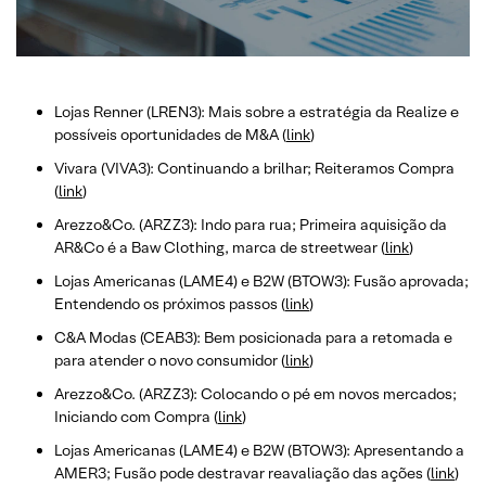
Lojas Renner (LREN3): Mais sobre a estratégia da Realize e
possíveis oportunidades de M&A (
link
)
Vivara (VIVA3): Continuando a brilhar; Reiteramos Compra
(
link
)
Arezzo&Co. (ARZZ3): Indo para rua; Primeira aquisição da
AR&Co é a Baw Clothing, marca de streetwear (
link
)
Lojas Americanas (LAME4) e B2W (BTOW3): Fusão aprovada;
Entendendo os próximos passos (
link
)
C&A Modas (CEAB3): Bem posicionada para a retomada e
para atender o novo consumidor (
link
)
Arezzo&Co. (ARZZ3): Colocando o pé em novos mercados;
Iniciando com Compra (
link
)
Lojas Americanas (LAME4) e B2W (BTOW3): Apresentando a
AMER3; Fusão pode destravar reavaliação das ações (
link
)