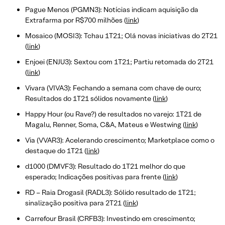
Pague Menos (PGMN3): Notícias indicam aquisição da
Extrafarma por R$700 milhões (
link
)
Mosaico (MOSI3): Tchau 1T21; Olá novas iniciativas do 2T21
(
link
)
Enjoei (ENJU3): Sextou com 1T21; Partiu retomada do 2T21
(
link
)
Vivara (VIVA3): Fechando a semana com chave de ouro;
Resultados do 1T21 sólidos novamente (
link
)
Happy Hour (ou Rave?) de resultados no varejo: 1T21 de
Magalu, Renner, Soma, C&A, Mateus e Westwing (
link
)
Via (VVAR3): Acelerando crescimento; Marketplace como o
destaque do 1T21 (
link
)
d1000 (DMVF3): Resultado do 1T21 melhor do que
esperado; Indicações positivas para frente (
link
)
RD – Raia Drogasil (RADL3): Sólido resultado de 1T21;
sinalização positiva para 2T21 (
link
)
Carrefour Brasil (CRFB3): Investindo em crescimento;