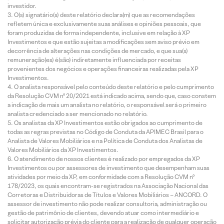
investidor.
O(s) signatário(s) deste relatório declara(m) que as recomendações
refletem única e exclusivamente suas análises e opiniões pessoais, que
foram produzidas de forma independente, inclusive em relação à XP
Investimentos e que estão sujeitas a modificações sem aviso prévio em
decorrência de alterações nas condições de mercado, e que sua(s)
remuneração(es) é(são) indiretamente influenciada por receitas
provenientes dos negócios e operações financeiras realizadas pela XP
Investimentos.
O analista responsável pelo conteúdo deste relatório e pelo cumprimento
da Resolução CVM nº 20/2021 está indicado acima, sendo que, caso constem
a indicação de mais um analista no relatório, o responsável será o primeiro
analista credenciado a ser mencionado no relatório.
Os analistas da XP Investimentos estão obrigados ao cumprimento de
todas as regras previstas no Código de Conduta da APIMEC Brasil para o
Analista de Valores Mobiliários e na Política de Conduta dos Analistas de
Valores Mobiliários da XP Investimentos.
O atendimento de nossos clientes é realizado por empregados da XP
Investimentos ou por assessores de investimento que desempenham suas
atividades por meio da XP, em conformidade com a Resolução CVM nº
178/2023, os quais encontram-se registrados na Associação Nacional das
Corretoras e Distribuidoras de Títulos e Valores Mobiliários – ANCORD. O
assessor de investimento não pode realizar consultoria, administração ou
gestão de patrimônio de clientes, devendo atuar como intermediário e
solicitar autorização prévia do cliente para a realização de qualquer operação