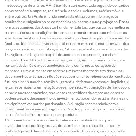
metodologias de análise. A Análise Técnica é executada seguindo conceitos
como tendência, suporte, resistência, candles, volumes, médias móveis
entre outros. Já a Análise Fundamentalista utiliza como informação os
resultados divulgados pelas companhias emissoras e suas projeções. Desta
forma, as opiniões dos Analistas Fundamentalistas, que buscam os melhores
retornos dadas as condições de mercado, o cenário macroeconômico e os
eventos específicos da empresa e do setor, podem divergir das opiniões dos
Analistas Técnicos, que visam identificar os movimentos mais prováveis dos
preços dos ativos, com utilização de “stops” para limitar as possíveis perdas.
Ação é uma fração do capital de uma empresa que é negociada no
mercado. É um título de renda variável, ou seja, um investimento no qual a
rentabilidade não é preestabelecida, varia conforme as cotações de
mercado. O investimento em ações é um investimento de alto risco e os
desempenhos anteriores não são necessariamente indicativos de resultados
futuros e nenhuma declaração ou garantia, de forma expressa ou implícita, é
feita neste material em relação a desempenhos. As condições de mercado, o
cenário macroeconômico, os eventos específicos da empresa e do setor
podem afetar o desempenho do investimento, podendo resultar até mesmo
em significativas perdas patrimoniais. A duração recomendada para o
investimento é de médio-longo prazo. Não há quaisquer garantias sobre o
patrimônio do cliente neste tipo de produto.
O investimento em opções é preferencialmente indicado para
investidores de perfil agressivo, de acordo com a política de suitability
praticada pela XP Investimentos. No mercado de opções, são negociados