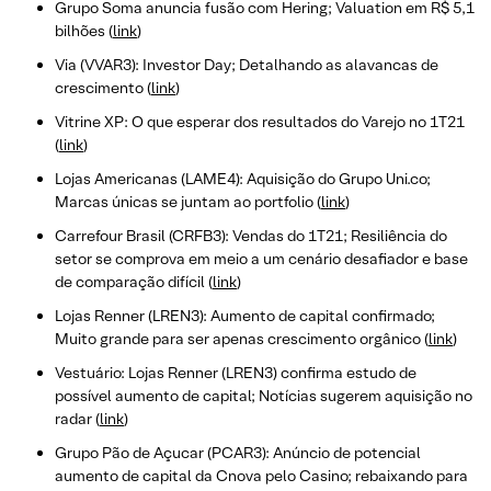
Grupo Soma anuncia fusão com Hering; Valuation em R$ 5,1
bilhões (
link
)
Via (VVAR3): Investor Day; Detalhando as alavancas de
crescimento (
link
)
Vitrine XP: O que esperar dos resultados do Varejo no 1T21
(
link
)
Lojas Americanas (LAME4): Aquisição do Grupo Uni.co;
Marcas únicas se juntam ao portfolio (
link
)
Carrefour Brasil (CRFB3): Vendas do 1T21; Resiliência do
setor se comprova em meio a um cenário desafiador e base
de comparação difícil (
link
)
Lojas Renner (LREN3): Aumento de capital confirmado;
Muito grande para ser apenas crescimento orgânico (
link
)
Vestuário: Lojas Renner (LREN3) confirma estudo de
possível aumento de capital; Notícias sugerem aquisição no
radar (
link
)
Grupo Pão de Açucar (PCAR3): Anúncio de potencial
aumento de capital da Cnova pelo Casino; rebaixando para