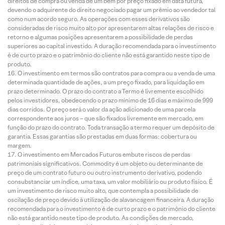
direitos de compra ou venda de um bem por preço fixado em data futura,
devendo o adquirente do direito negociado pagar um prêmio ao vendedor tal
como num acordo seguro. As operações com esses derivativos são
consideradas de risco muito alto por apresentarem altas relações de risco e
retorno e algumas posições apresentarem a possibilidade de perdas
superiores ao capital investido. A duração recomendada para o investimento
é de curto prazo e o patrimônio do cliente não está garantido neste tipo de
produto.
O investimento em termos são contratos para compra ou a venda de uma
determinada quantidade de ações, a um preço fixado, para liquidação em
prazo determinado. O prazo do contrato a Termo é livremente escolhido
pelos investidores, obedecendo o prazo mínimo de 16 dias e máximo de 999
dias corridos. O preço será o valor da ação adicionado de uma parcela
correspondente aos juros – que são fixados livremente em mercado, em
função do prazo do contrato. Toda transação a termo requer um depósito de
garantia. Essas garantias são prestadas em duas formas: cobertura ou
margem.
O investimento em Mercados Futuros embute riscos de perdas
patrimoniais significativos. Commodity é um objeto ou determinante de
preço de um contrato futuro ou outro instrumento derivativo, podendo
consubstanciar um índice, uma taxa, um valor mobiliário ou produto físico. É
um investimento de risco muito alto, que contempla a possibilidade de
oscilação de preço devido à utilização de alavancagem financeira. A duração
recomendada para o investimento é de curto prazo e o patrimônio do cliente
não está garantido neste tipo de produto. As condições de mercado,