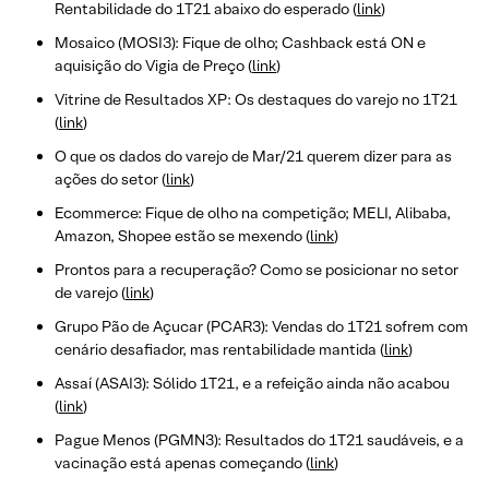
Rentabilidade do 1T21 abaixo do esperado (
link
)
Mosaico (MOSI3): Fique de olho; Cashback está ON e
aquisição do Vigia de Preço (
link
)
Vitrine de Resultados XP: Os destaques do varejo no 1T21
(
link
)
O que os dados do varejo de Mar/21 querem dizer para as
ações do setor (
link
)
Ecommerce: Fique de olho na competição; MELI, Alibaba,
Amazon, Shopee estão se mexendo (
link
)
Prontos para a recuperação? Como se posicionar no setor
de varejo (
link
)
Grupo Pão de Açucar (PCAR3): Vendas do 1T21 sofrem com
cenário desafiador, mas rentabilidade mantida (
link
)
Assaí (ASAI3): Sólido 1T21, e a refeição ainda não acabou
(
link
)
Pague Menos (PGMN3): Resultados do 1T21 saudáveis, e a
vacinação está apenas começando (
link
)