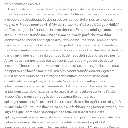
no mercado de capitais.
Para fins de verificação da adequação do perfil do investidor aos serviços e
produtos de investimento oferecidos pela XP Investimentos, utilizamos a
metodologia de adequação dos produtos por portfólio, nos termos das
Regras e Procedimentos ANBIMA de Suitability nº 01 e do Código ANBIMA
de Distribuição de Produtos de Investimento. Essa metodologia consiste em
atribuir uma pontuação máxima de risco para cada perfil de investidor
(conservador, moderado e agressivo), bem como uma pontuação de risco
para cada um dos produtos oferecidos pela XP Investimentos, de modo que
todos os clientes possam ter acesso a todos os produtos, desde que dentro
das quantidades e limites da pontuação de risco definidas para o seu perfil.
Antes de aplicar nos produtos e/ou contratar os serviços objeto deste
material, é importante que você verifique se a sua pontuação de risco atual
comporta a aplicação nos produtos e/ou a contratação dos serviços em
questão, bem como se há limitações de volume, concentração e/ou
quantidade para a aplicação desejada. Você pode consultar essas
informações diretamente no momento da transmissão da sua ordem ou,
ainda, consultando o risco geral da sua carteira na tela de carteira (Visão
Risco). Caso a sua pontuação de risco atual não comporte a
aplicação/contratação pretendida, ou caso existam limitações em relação à
quantidade e/ou volume financeiro para a referida aplicação/contratação, isto
significa que, com base na composição atual da sua carteira, esta
aplicação/contratação não está adequada ao seu perfil. Em caso de dúvidas
sobre o processo de adequação dos produtos oferecidos pela XP
Investimentos ao seu perfil de investidor, consulte o FAQ. As condições de