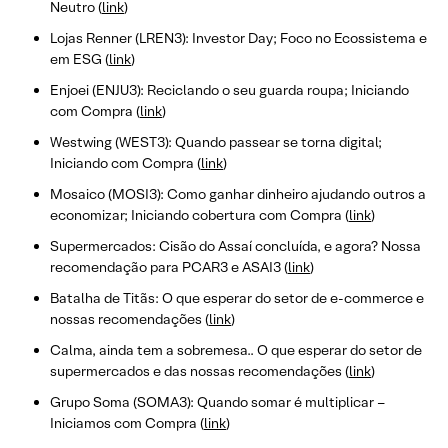
Neutro (
link
)
Lojas Renner (LREN3): Investor Day; Foco no Ecossistema e
em ESG (
link
)
Enjoei (ENJU3): Reciclando o seu guarda roupa; Iniciando
com Compra (
link
)
Westwing (WEST3): Quando passear se torna digital;
Iniciando com Compra (
link
)
Mosaico (MOSI3): Como ganhar dinheiro ajudando outros a
economizar; Iniciando cobertura com Compra (
link
)
Supermercados: Cisão do Assaí concluída, e agora? Nossa
recomendação para PCAR3 e ASAI3 (
link
)
Batalha de Titãs: O que esperar do setor de e-commerce e
nossas recomendações (
link
)
Calma, ainda tem a sobremesa.. O que esperar do setor de
supermercados e das nossas recomendações (
link
)
Grupo Soma (SOMA3): Quando somar é multiplicar –
Iniciamos com Compra (
link
)