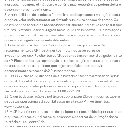
mercado, mudanças climáticas e o cenário macroeconômico podem afetar o
desempenho do investimento.
A rentabilidade de produtos financeiros pode apresentar variações e seu
preço ou valor pode aumentar ou diminuir num curto espaço de tempo. Os
desempenhos anteriores não são necessariamente indicativos de resultados
futuros. A rentabilidade divulgada não é líquida de impostos. As informações
presentes neste material são baseadas em simulações e os resultados reais
poderão ser significativamente diferentes.
Este relatório é destinado à circulação exclusiva para a rede de
relacionamento da XP Investimentos, incluindo assessores de
investimentos da XP e clientes da XP, podendo também ser divulgado no site
da XP. Fica proibida sua reprodução ou redistribuição para qualquer pessoa,
no todo ou em parte, qualquer que seja o propósito, sem o prévio
consentimento expresso da XP Investimentos.
0800 77 20202. A Ouvidoria da XP Investimentos tem a missão de servir
de canal de contato sempre que os clientes que não se sentirem satisfeitos
com as soluções dadas pela empresa aos seus problemas. O contato pode
ser realizado por meio do telefone: 0800 722 3710.
O custo da operação e a política de cobrança estão definidos nas tabelas
de custos operacionais disponibilizadas no site da XP Investimentos:
www.xpi.com.br.
A XP Investimentos se exime de qualquer responsabilidade por quaisquer
prejuízos, diretos ou indiretos, que venham a decorrer da utilização deste
relatório ou seu conteúdo.
A Avaliação Técnica e a Avaliação de Fundamentos seguem diferentes