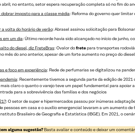
é abril; no entanto, setor espera recuperação completa só no fim do an
 dobrar imposto para a classe média
: Reforma do governo quer limita
a volta do horário de verão
: Abrasel assinou solicitação para Bolsonar
es em um dia
: Último recorde havia sido alcançado no início de junho, 
salto do diesel, diz FreteBras
: Ovalor do
frete
para transportes rodoviá
smo mês do ano anterior, apesar de um forte aumento no preço do die
as e foco em experiência
: Rede de perfumarias se digitalizou na pande
-pandemia
: Recentemente tivemos a segunda parte da edição de 2021
 mais claro o quanto o varejo teve um papel fundamental para apoiar 
trada para a sobrevivência das famílias e dos negócios
21?
: O setor de super e hipermercados passou por inúmeras adaptaçõ
 de pessoas em casa e o auxílio emergencial levaram a um aumento de
stituto Brasileiro de Geografia e Estatística (IBGE). Em 2021, o cená
 tem alguma sugestão?
Basta avaliar e conteúdo e deixar um comentário