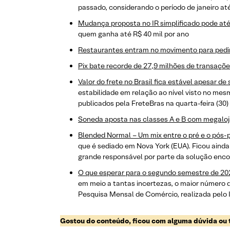
passado, considerando o período de janeiro at
Mudança proposta no IR simplificado pode até
quem ganha até R$ 40 mil por ano
Restaurantes entram no movimento para pedir 
Pix bate recorde de 27,9 milhões de transaçõ
Valor do frete no Brasil fica estável apesar de 
estabilidade em relação ao nível visto no me
publicados pela FreteBras na quarta-feira (30)
Soneda aposta nas classes A e B com megaloj
Blended Normal – Um mix entre o pré e o pós
que é sediado em Nova York (EUA). Ficou ainda
grande responsável por parte da solução encon
O que esperar para o segundo semestre de 20
em meio a tantas incertezas, o maior número
Pesquisa Mensal de Comércio, realizada pelo In
Gostou do conteúdo, ficou com alguma dúvida ou