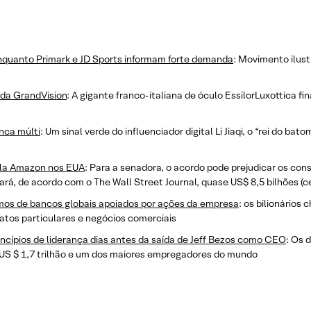
 enquanto Primark e JD Sports informam forte demanda
: Movimento ilus
 da GrandVision
: A gigante franco-italiana de óculo EssilorLuxottica fi
nca múlti
: Um sinal verde do influenciador digital Li Jiaqi, o “rei do b
la Amazon nos EUA
: Para a senadora, o acordo pode prejudicar os con
rá, de acordo com o The Wall Street Journal, quase US$ 8,5 bilhões (ce
os de bancos globais apoiados por ações da empresa
: os bilionários
atos particulares e negócios comerciais
ncípios de liderança dias antes da saída de Jeff Bezos como CEO
: Os 
 US $ 1,7 trilhão e um dos maiores empregadores do mundo