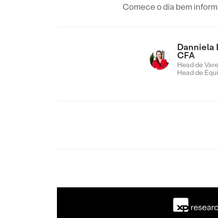
Comece o dia bem informad
Danniela 
CFA
Head de Vare
Head de Equi