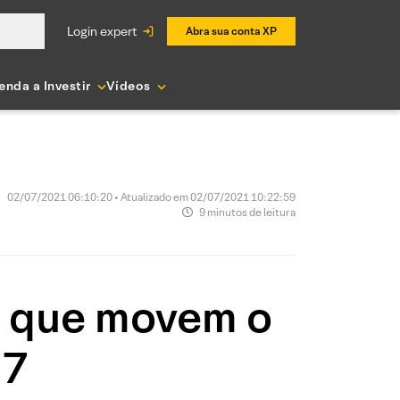
login expert
Abra sua conta XP
enda a Investir
Vídeos
02/07/2021 06:10:20 • Atualizado em 02/07/2021 10:22:59
9 minutos de leitura
as que movem o
07