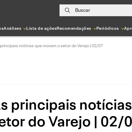
Buscar
os
Análises
Lista de ações
Recomendações
Periódicos
Apr
principais notícias que movem o setor do Varejo | 02/07
s principais notíci
etor do Varejo | 02/