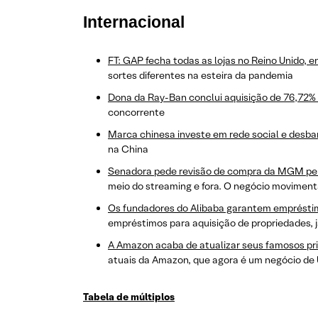
Internacional
FT: GAP fecha todas as lojas no Reino Unido,
sortes diferentes na esteira da pandemia
Dona da Ray-Ban conclui aquisição de 76,72%
concorrente
Marca chinesa investe em rede social e desba
na China
Senadora pede revisão de compra da MGM pe
meio do streaming e fora. O negócio movimenta
Os fundadores do Alibaba garantem empréstim
empréstimos para aquisição de propriedades, j
A Amazon acaba de atualizar seus famosos pri
atuais da Amazon, que agora é um negócio de
Tabela de múltiplos