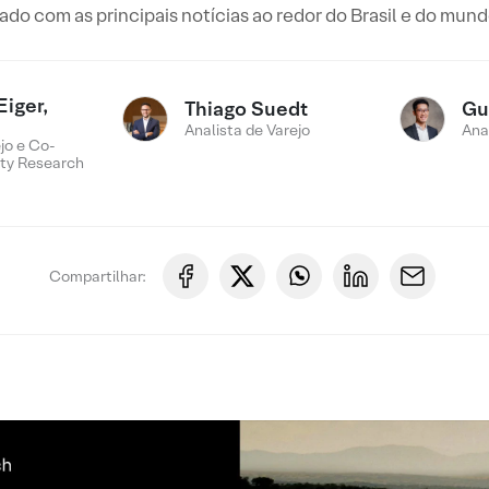
o com as principais notícias ao redor do Brasil e do mun
Eiger,
Thiago Suedt
Gu
Analista de Varejo
Ana
jo e Co-
ty Research
Compartilhar: