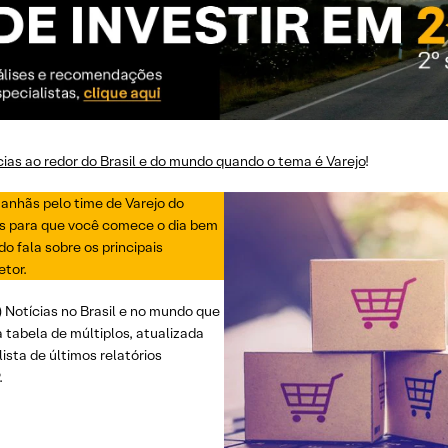
ícias ao redor do Brasil e do mundo quando o tema é Varejo
!
manhãs pelo time de Varejo do
as para que você comece o dia bem
do fala sobre os principais
tor.
i) Notícias no Brasil e no mundo que
a tabela de múltiplos, atualizada
lista de últimos relatórios
.