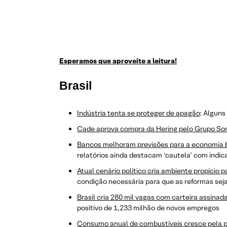
Esperamos que aproveite a leitura!
Brasi
l
Indústria tenta se proteger de apagão
: Alguns
Cade aprova compra da Hering pelo Grupo S
Bancos melhoram previsões para a economia b
relatórios ainda destacam ‘cautela’ com indic
Atual cenário político cria ambiente propício
condição necessária para que as reformas se
Brasil cria 280 mil vagas com carteira assina
positivo de 1,233 milhão de novos empregos
Consumo anual de combustíveis cresce pela pr