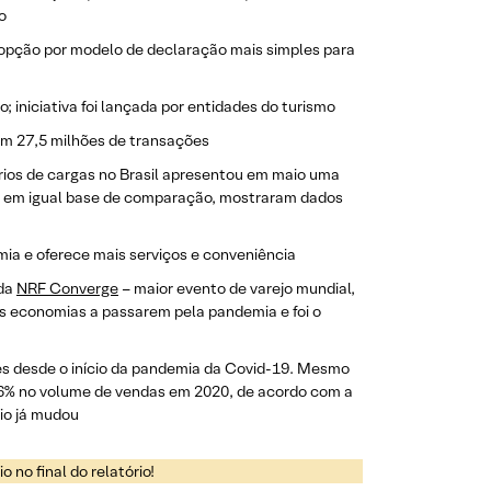
o
r opção por modelo de declaração mais simples para
o; iniciativa foi lançada por entidades do turismo
com 27,5 milhões de transações
rios de cargas no Brasil apresentou em maio uma
sel em igual base de comparação, mostraram dados
mia e oferece mais serviços e conveniência
 da
NRF Converge
– maior evento de varejo mundial,
as economias a passarem pela pandemia e foi o
es desde o início da pandemia da Covid-19. Mesmo
 6% no volume de vendas em 2020, de acordo com a
rio já mudou
 no final do relatório!