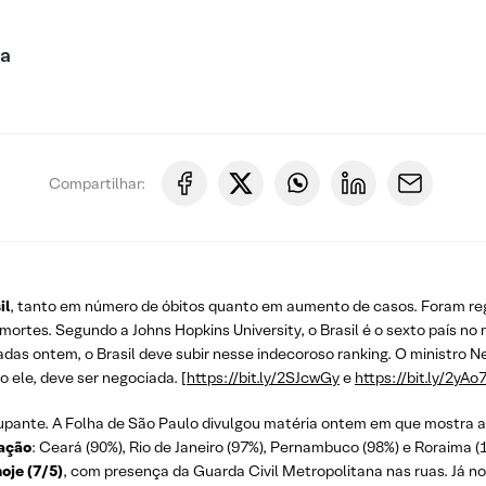
ca
Compartilhar:
il
, tanto em número de óbitos quanto em aumento de casos. Foram re
 mortes. Segundo a Johns Hopkins University, o Brasil é o sexto país 
as ontem, o Brasil deve subir nesse indecoroso ranking. O ministro Ne
o ele, deve ser negociada. [
https://bit.ly/2SJcwGy
e
https://bit.ly/2yAo
ocupante. A Folha de São Paulo divulgou matéria ontem em que mostra a
tação
: Ceará (90%), Rio de Janeiro (97%), Pernambuco (98%) e Roraima (
oje (7/5)
, com presença da
Guarda Civil Metropolitana nas ruas. Já no