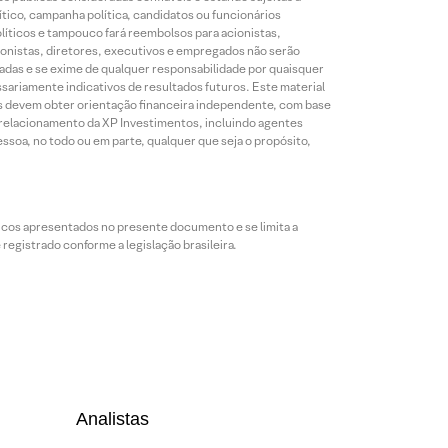
ico, campanha política, candidatos ou funcionários
líticos e tampouco fará reembolsos para acionistas,
ionistas, diretores, executivos e empregados não serão
das e se exime de qualquer responsabilidade por quaisquer
sariamente indicativos de resultados futuros. Este material
res devem obter orientação financeira independente, com base
e relacionamento da XP Investimentos, incluindo agentes
ssoa, no todo ou em parte, qualquer que seja o propósito,
icos apresentados no presente documento e se limita a
egistrado conforme a legislação brasileira.
Analistas