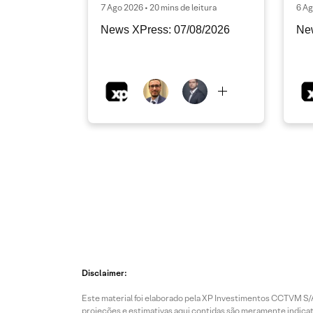
7 Ago 2026 • 20 mins de leitura
6 Ag
News XPress: 07/08/2026
Ne
Disclaimer:
Este material foi elaborado pela XP Investimentos CCTVM S/A
projeções e estimativas aqui contidas são meramente indicati