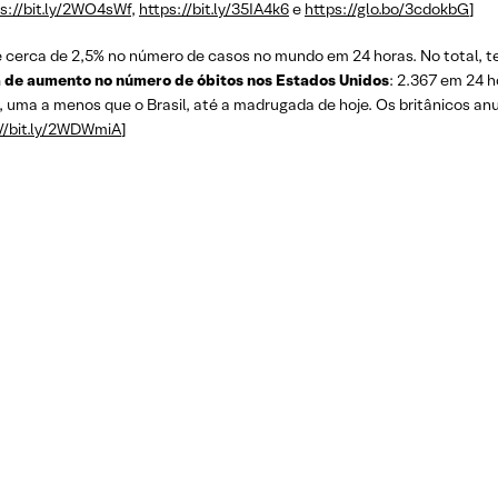
s://bit.ly/2WO4sWf
,
https://bit.ly/35IA4k6
e
https://glo.bo/3cdokbG
]
 cerca de 2,5% no número de casos no mundo em 24 horas. No total, t
ia de aumento no número de óbitos nos Estados Unidos
: 2.367 em 24 h
s, uma a menos que o Brasil, até a madrugada de hoje. Os britânicos
://bit.ly/2WDWmiA
]