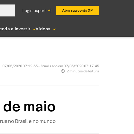
login expert
Abra sua conta XP
enda a Investir
Vídeos
07/05/2020 07:12:55 • Atualizado em 07/05/2020 07:17:45
2 minutos de leitura
 de maio
us no Brasil e no mundo