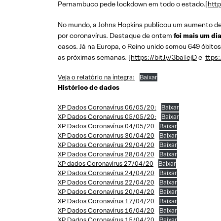
Pernambuco pede lockdown em todo o estado.[
http
No mundo, a Johns Hopkins publicou um aumento de
por coronavírus. Destaque de ontem
foi mais um d
casos. Já na Europa, o Reino unido somou 649 óbito
as próximas semanas. [
https://bit.ly/3baTejD
e
ttps
Veja o relatório na íntegra:
Baixar
Histórico de dados
XP Dados Coronavírus 06/05/20:
Baixar
XP Dados Coronavírus 05/05/20:
Baixar
XP Dados Coronavírus 04/05/20
Baixar
XP Dados Coronavírus 30/04/20
Baixar
XP Dados Coronavírus 29/04/20
Baixar
XP Dados Coronavírus 28/04/20
Baixar
XP dados Coronavírus 27/04/20
Baixar
XP Dados Coronavírus 24/04/20
Baixar
XP Dados Coronavírus 22/04/20
Baixar
XP Dados Coronavírus 20/04/20
Baixar
XP Dados Coronavírus 17/04/20
Baixar
XP Dados Coronavírus 16/04/20
Baixar
XP Dados Coronavírus 15/04/20
Baixar