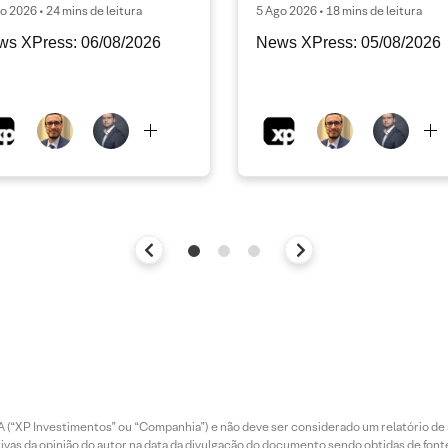
o 2026 • 24 mins de leitura
5 Ago 2026 • 18 mins de leitura
ws XPress: 06/08/2026
News XPress: 05/08/2026
 (“XP Investimentos” ou “Companhia”) e não deve ser considerado um relatório de 
vas da opinião do autor na data da divulgação do documento sendo obtidas de fonte