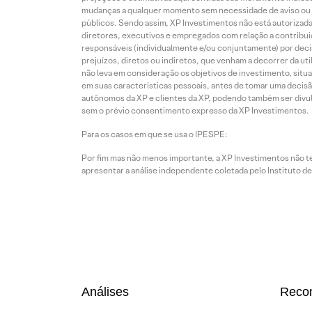
mudanças a qualquer momento sem necessidade de aviso ou co
públicos. Sendo assim, XP Investimentos não está autorizada
diretores, executivos e empregados com relação a contribuiç
responsáveis (individualmente e/ou conjuntamente) por deci
prejuízos, diretos ou indiretos, que venham a decorrer da u
não leva em consideração os objetivos de investimento, situ
em suas características pessoais, antes de tomar uma decisã
autônomos da XP e clientes da XP, podendo também ser divulga
sem o prévio consentimento expresso da XP Investimentos.
Para os casos em que se usa o IPESPE:
Por fim mas não menos importante, a XP Investimentos não 
apresentar a análise independente coletada pelo Instituto d
Análises
Reco