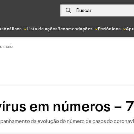
Buscar
os
Análises
Lista de ações
Recomendações
Periódicos
Apr
de maio
írus em números – 7
ompanhamento da evolução do número de casos do coronavír