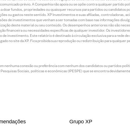
municado prévio. A Companhia não apoia ou se opõe contra qualquer partido polít
 a doar fundos, propriedades ou quaisquer recursos para partidos ou candidatos po
ões ou gastos neste sentido. XP Investimentos e suas afiliadas, controladoras, ac
sões de investimentos que venham a ser tomadas com base nas informações divulga
tilização deste material ou seu conteúdo. Os desempenhos anteriores não são neces
ação financeira ou necessidades específicas de qualquer investidor. Os investido
o de investimento. Este relatório é destinado à circulação exclusiva para a rede d
do no site da XP. Fica proibida sua reprodução ou redistribuição para qualquer pe
tem nenhuma conexão ou preferência com nenhum dos candidatos ou partidos polít
e Pesquisas Sociais, políticas e econômicas (IPESPE) que se encontra devidamente r
mendações
Grupo XP