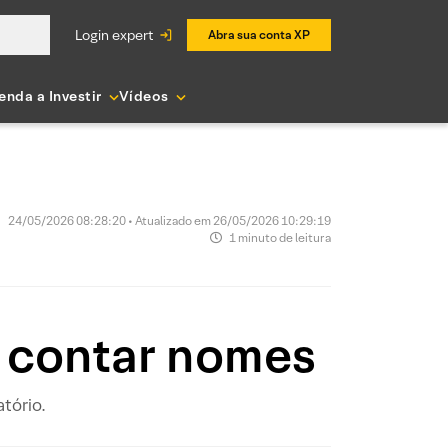
login expert
Abra sua conta XP
enda a Investir
Vídeos
24/05/2026 08:28:20 • Atualizado em 26/05/2026 10:29:19
1 minuto de leitura
 é contar nomes
tório.