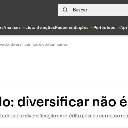
Buscar
os
Análises
Lista de ações
Recomendações
Periódicos
Apr
ivado: diversificar não é contar nomes
o: diversificar não
 tudo sobre diversificação em crédito privado em nosso rela