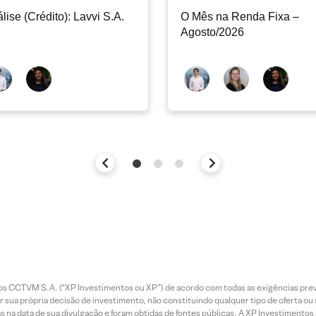
lise (Crédito): Lavvi S.A.
O Mês na Renda Fixa –
Agosto/2026
entos CCTVM S.A. (“XP Investimentos ou XP”) de acordo com todas as exigências p
r sua própria decisão de investimento, não constituindo qualquer tipo de oferta ou
s na data de sua divulgação e foram obtidas de fontes públicas. A XP Investimentos