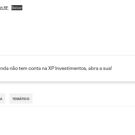
ch RF
Baixar
inda não tem conta na XP Investimentos, abra a sua!
XA
TEMÁTICO