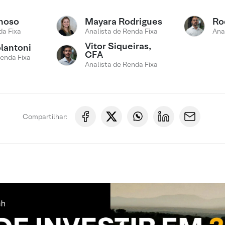
noso
Mayara Rodrigues
Ro
a Fixa
Analista de Renda Fixa
Ana
Vitor Siqueiras,
lantoni
CFA
Renda Fixa
Analista de Renda Fixa
Compartilhar: