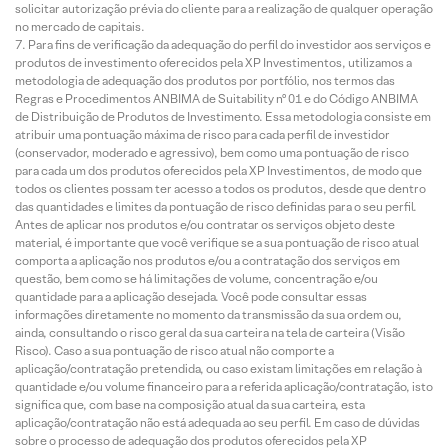
solicitar autorização prévia do cliente para a realização de qualquer operação
no mercado de capitais.
Para fins de verificação da adequação do perfil do investidor aos serviços e
produtos de investimento oferecidos pela XP Investimentos, utilizamos a
metodologia de adequação dos produtos por portfólio, nos termos das
Regras e Procedimentos ANBIMA de Suitability nº 01 e do Código ANBIMA
de Distribuição de Produtos de Investimento. Essa metodologia consiste em
atribuir uma pontuação máxima de risco para cada perfil de investidor
(conservador, moderado e agressivo), bem como uma pontuação de risco
para cada um dos produtos oferecidos pela XP Investimentos, de modo que
todos os clientes possam ter acesso a todos os produtos, desde que dentro
das quantidades e limites da pontuação de risco definidas para o seu perfil.
Antes de aplicar nos produtos e/ou contratar os serviços objeto deste
material, é importante que você verifique se a sua pontuação de risco atual
comporta a aplicação nos produtos e/ou a contratação dos serviços em
questão, bem como se há limitações de volume, concentração e/ou
quantidade para a aplicação desejada. Você pode consultar essas
informações diretamente no momento da transmissão da sua ordem ou,
ainda, consultando o risco geral da sua carteira na tela de carteira (Visão
Risco). Caso a sua pontuação de risco atual não comporte a
aplicação/contratação pretendida, ou caso existam limitações em relação à
quantidade e/ou volume financeiro para a referida aplicação/contratação, isto
significa que, com base na composição atual da sua carteira, esta
aplicação/contratação não está adequada ao seu perfil. Em caso de dúvidas
sobre o processo de adequação dos produtos oferecidos pela XP