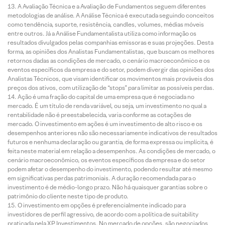
A Avaliação Técnica e a Avaliação de Fundamentos seguem diferentes
metodologias de análise. A Análise Técnica é executada seguindo conceitos
como tendência, suporte, resistência, candles, volumes, médias móveis
entre outros. Já a Análise Fundamentalista utiliza como informação os
resultados divulgados pelas companhias emissoras e suas projeções. Desta
forma, as opiniões dos Analistas Fundamentalistas, que buscam os melhores
retornos dadas as condições de mercado, o cenário macroeconômico e os
eventos específicos da empresa e do setor, podem divergir das opiniões dos
Analistas Técnicos, que visam identificar os movimentos mais prováveis dos
preços dos ativos, com utilização de “stops” para limitar as possíveis perdas.
Ação é uma fração do capital de uma empresa que é negociada no
mercado. É um título de renda variável, ou seja, um investimento no qual a
rentabilidade não é preestabelecida, varia conforme as cotações de
mercado. O investimento em ações é um investimento de alto risco e os
desempenhos anteriores não são necessariamente indicativos de resultados
futuros e nenhuma declaração ou garantia, de forma expressa ou implícita, é
feita neste material em relação a desempenhos. As condições de mercado, o
cenário macroeconômico, os eventos específicos da empresa e do setor
podem afetar o desempenho do investimento, podendo resultar até mesmo
em significativas perdas patrimoniais. A duração recomendada para o
investimento é de médio-longo prazo. Não há quaisquer garantias sobre o
patrimônio do cliente neste tipo de produto.
O investimento em opções é preferencialmente indicado para
investidores de perfil agressivo, de acordo com a política de suitability
praticada pela XP Investimentos. No mercado de opções, são negociados