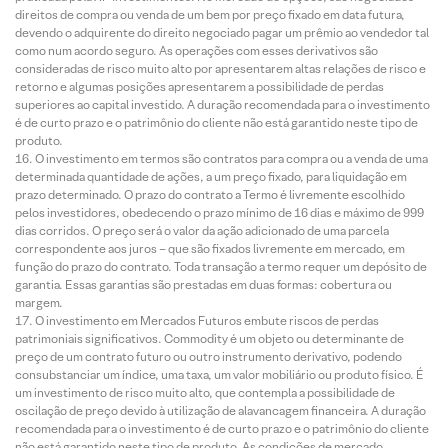
direitos de compra ou venda de um bem por preço fixado em data futura,
devendo o adquirente do direito negociado pagar um prêmio ao vendedor tal
como num acordo seguro. As operações com esses derivativos são
consideradas de risco muito alto por apresentarem altas relações de risco e
retorno e algumas posições apresentarem a possibilidade de perdas
superiores ao capital investido. A duração recomendada para o investimento
é de curto prazo e o patrimônio do cliente não está garantido neste tipo de
produto.
O investimento em termos são contratos para compra ou a venda de uma
determinada quantidade de ações, a um preço fixado, para liquidação em
prazo determinado. O prazo do contrato a Termo é livremente escolhido
pelos investidores, obedecendo o prazo mínimo de 16 dias e máximo de 999
dias corridos. O preço será o valor da ação adicionado de uma parcela
correspondente aos juros – que são fixados livremente em mercado, em
função do prazo do contrato. Toda transação a termo requer um depósito de
garantia. Essas garantias são prestadas em duas formas: cobertura ou
margem.
O investimento em Mercados Futuros embute riscos de perdas
patrimoniais significativos. Commodity é um objeto ou determinante de
preço de um contrato futuro ou outro instrumento derivativo, podendo
consubstanciar um índice, uma taxa, um valor mobiliário ou produto físico. É
um investimento de risco muito alto, que contempla a possibilidade de
oscilação de preço devido à utilização de alavancagem financeira. A duração
recomendada para o investimento é de curto prazo e o patrimônio do cliente
não está garantido neste tipo de produto. As condições de mercado,