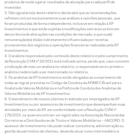
produtos de modo a gerar resultados de alocação para cada perfil de
investidor.
O(s) signatário(s) deste relatório declara(m) que as recomendações
refletem única e exclusivamente suas análises e opiniões pessoais, que
foram produzidas de forma independente, inclusive em relação à XP
Investimentos e que estão sujeitas a modificações sem aviso prévio em
decorrência de alterações nas condições de mercado, e que sua(s)
remuneração(es) é(são) indiretamente influenciada por receitas
provenientes dos negócios e operações financeiras realizadas pela XP
Investimentos.
O analista responsável pelo conteúdo deste relatório e pelo cumprimento
da Resolução CVM nº 20/2021 está indicado acima, sendo que, caso constem
a indicação de mais um analista no relatório, o responsável será o primeiro
analista credenciado a ser mencionado no relatório.
Os analistas da XP Investimentos estão obrigados ao cumprimento de
todas as regras previstas no Código de Conduta da APIMEC Brasil para o
Analista de Valores Mobiliários e na Política de Conduta dos Analistas de
Valores Mobiliários da XP Investimentos.
O atendimento de nossos clientes é realizado por empregados da XP
Investimentos ou por assessores de investimento que desempenham suas
atividades por meio da XP, em conformidade com a Resolução CVM nº
178/2023, os quais encontram-se registrados na Associação Nacional das
Corretoras e Distribuidoras de Títulos e Valores Mobiliários – ANCORD. O
assessor de investimento não pode realizar consultoria, administração ou
gestão de patrimônio de clientes, devendo atuar como intermediário e