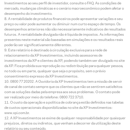
Investimentos ao seu perfil de investidor, consulte o FAQ. As condições de
mercado, mudanças climáticas e o cenário macroeconômico podem afetar o
desempenho do investimento.
A rentabilidade de produtos financeiros pode apresentar variações e seu
preço ou valor pode aumentar ou diminuir num curto espaço de tempo. Os
desempenhos anteriores não são necessariamente indicativos de resultados
futuros. A rentabilidade divulgada não é líquida de impostos. As informações
presentes neste material são baseadas em simulações e os resultados reais
poderão ser significativamente diferentes.
Este relatório é destinado à circulação exclusiva para a rede de
relacionamento da XP Investimentos, incluindo assessores de
investimentos da XP e clientes da XP, podendo também ser divulgado no site
da XP. Fica proibida sua reprodução ou redistribuição para qualquer pessoa,
no todo ou em parte, qualquer que seja o propósito, sem o prévio
consentimento expresso da XP Investimentos.
0800 77 20202. A Ouvidoria da XP Investimentos tem a missão de servir
de canal de contato sempre que os clientes que não se sentirem satisfeitos
com as soluções dadas pela empresa aos seus problemas. O contato pode
ser realizado por meio do telefone: 0800 722 3710.
O custo da operação e a política de cobrança estão definidos nas tabelas
de custos operacionais disponibilizadas no site da XP Investimentos:
www.xpi.com.br.
A XP Investimentos se exime de qualquer responsabilidade por quaisquer
prejuízos, diretos ou indiretos, que venham a decorrer da utilização deste
relatório ou seu conteúdo.