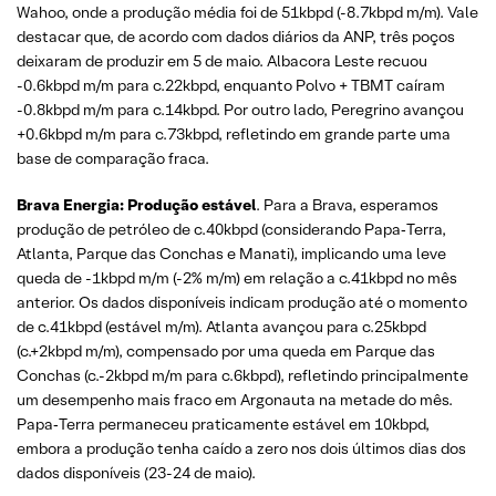
Wahoo, onde a produção média foi de 51kbpd (-8.7kbpd m/m). Vale
destacar que, de acordo com dados diários da ANP, três poços
deixaram de produzir em 5 de maio. Albacora Leste recuou
-0.6kbpd m/m para c.22kbpd, enquanto Polvo + TBMT caíram
-0.8kbpd m/m para c.14kbpd. Por outro lado, Peregrino avançou
+0.6kbpd m/m para c.73kbpd, refletindo em grande parte uma
base de comparação fraca.
Brava Energia: Produção estável
. Para a Brava, esperamos
produção de petróleo de c.40kbpd (considerando Papa‑Terra,
Atlanta, Parque das Conchas e Manati), implicando uma leve
queda de -1kbpd m/m (-2% m/m) em relação a c.41kbpd no mês
anterior. Os dados disponíveis indicam produção até o momento
de c.41kbpd (estável m/m). Atlanta avançou para c.25kbpd
(c.+2kbpd m/m), compensado por uma queda em Parque das
Conchas (c.-2kbpd m/m para c.6kbpd), refletindo principalmente
um desempenho mais fraco em Argonauta na metade do mês.
Papa‑Terra permaneceu praticamente estável em 10kbpd,
embora a produção tenha caído a zero nos dois últimos dias dos
dados disponíveis (23-24 de maio).