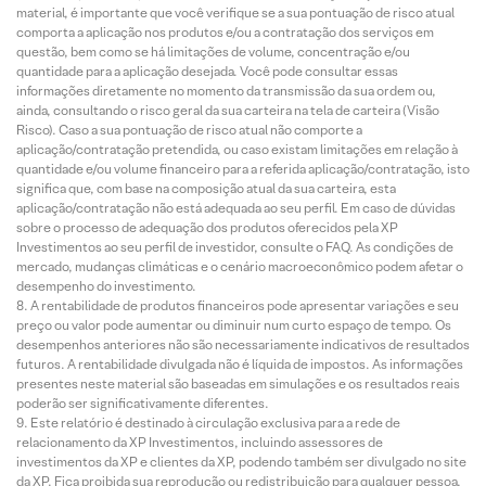
material, é importante que você verifique se a sua pontuação de risco atual
comporta a aplicação nos produtos e/ou a contratação dos serviços em
questão, bem como se há limitações de volume, concentração e/ou
quantidade para a aplicação desejada. Você pode consultar essas
informações diretamente no momento da transmissão da sua ordem ou,
ainda, consultando o risco geral da sua carteira na tela de carteira (Visão
Risco). Caso a sua pontuação de risco atual não comporte a
aplicação/contratação pretendida, ou caso existam limitações em relação à
quantidade e/ou volume financeiro para a referida aplicação/contratação, isto
significa que, com base na composição atual da sua carteira, esta
aplicação/contratação não está adequada ao seu perfil. Em caso de dúvidas
sobre o processo de adequação dos produtos oferecidos pela XP
Investimentos ao seu perfil de investidor, consulte o FAQ. As condições de
mercado, mudanças climáticas e o cenário macroeconômico podem afetar o
desempenho do investimento.
A rentabilidade de produtos financeiros pode apresentar variações e seu
preço ou valor pode aumentar ou diminuir num curto espaço de tempo. Os
desempenhos anteriores não são necessariamente indicativos de resultados
futuros. A rentabilidade divulgada não é líquida de impostos. As informações
presentes neste material são baseadas em simulações e os resultados reais
poderão ser significativamente diferentes.
Este relatório é destinado à circulação exclusiva para a rede de
relacionamento da XP Investimentos, incluindo assessores de
investimentos da XP e clientes da XP, podendo também ser divulgado no site
da XP. Fica proibida sua reprodução ou redistribuição para qualquer pessoa,