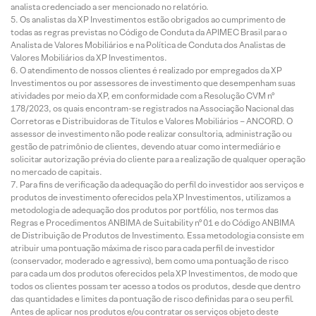
analista credenciado a ser mencionado no relatório.
Os analistas da XP Investimentos estão obrigados ao cumprimento de
todas as regras previstas no Código de Conduta da APIMEC Brasil para o
Analista de Valores Mobiliários e na Política de Conduta dos Analistas de
Valores Mobiliários da XP Investimentos.
O atendimento de nossos clientes é realizado por empregados da XP
Investimentos ou por assessores de investimento que desempenham suas
atividades por meio da XP, em conformidade com a Resolução CVM nº
178/2023, os quais encontram-se registrados na Associação Nacional das
Corretoras e Distribuidoras de Títulos e Valores Mobiliários – ANCORD. O
assessor de investimento não pode realizar consultoria, administração ou
gestão de patrimônio de clientes, devendo atuar como intermediário e
solicitar autorização prévia do cliente para a realização de qualquer operação
no mercado de capitais.
Para fins de verificação da adequação do perfil do investidor aos serviços e
produtos de investimento oferecidos pela XP Investimentos, utilizamos a
metodologia de adequação dos produtos por portfólio, nos termos das
Regras e Procedimentos ANBIMA de Suitability nº 01 e do Código ANBIMA
de Distribuição de Produtos de Investimento. Essa metodologia consiste em
atribuir uma pontuação máxima de risco para cada perfil de investidor
(conservador, moderado e agressivo), bem como uma pontuação de risco
para cada um dos produtos oferecidos pela XP Investimentos, de modo que
todos os clientes possam ter acesso a todos os produtos, desde que dentro
das quantidades e limites da pontuação de risco definidas para o seu perfil.
Antes de aplicar nos produtos e/ou contratar os serviços objeto deste