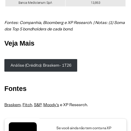
Fontes: Companhia, Bloomberg e XP Research. | Notas: (1) Soma
dos Top 5 bondholders de cada bond.
Veja Mais
Análise (Crédito): Braskem- 1T26
Fontes
Braskem
,
Fitch
,
S&P
,
Moody’s
e XP Research.
Se você ainda não tem conta na XP