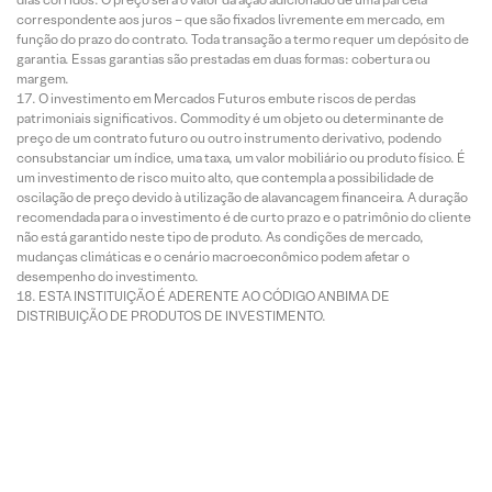
correspondente aos juros – que são fixados livremente em mercado, em
função do prazo do contrato. Toda transação a termo requer um depósito de
garantia. Essas garantias são prestadas em duas formas: cobertura ou
margem.
O investimento em Mercados Futuros embute riscos de perdas
patrimoniais significativos. Commodity é um objeto ou determinante de
preço de um contrato futuro ou outro instrumento derivativo, podendo
consubstanciar um índice, uma taxa, um valor mobiliário ou produto físico. É
um investimento de risco muito alto, que contempla a possibilidade de
oscilação de preço devido à utilização de alavancagem financeira. A duração
recomendada para o investimento é de curto prazo e o patrimônio do cliente
não está garantido neste tipo de produto. As condições de mercado,
mudanças climáticas e o cenário macroeconômico podem afetar o
desempenho do investimento.
ESTA INSTITUIÇÃO É ADERENTE AO CÓDIGO ANBIMA DE
DISTRIBUIÇÃO DE PRODUTOS DE INVESTIMENTO.