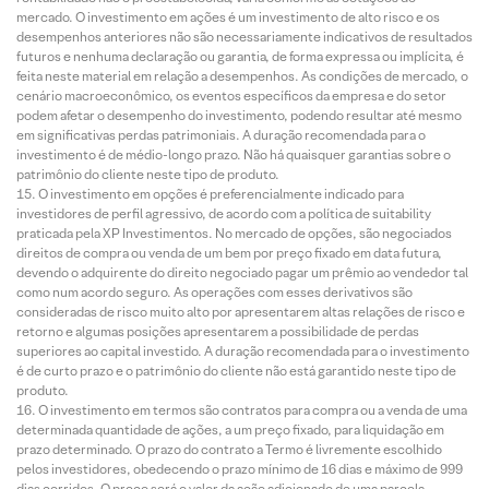
mercado. O investimento em ações é um investimento de alto risco e os
desempenhos anteriores não são necessariamente indicativos de resultados
futuros e nenhuma declaração ou garantia, de forma expressa ou implícita, é
feita neste material em relação a desempenhos. As condições de mercado, o
cenário macroeconômico, os eventos específicos da empresa e do setor
podem afetar o desempenho do investimento, podendo resultar até mesmo
em significativas perdas patrimoniais. A duração recomendada para o
investimento é de médio-longo prazo. Não há quaisquer garantias sobre o
patrimônio do cliente neste tipo de produto.
O investimento em opções é preferencialmente indicado para
investidores de perfil agressivo, de acordo com a política de suitability
praticada pela XP Investimentos. No mercado de opções, são negociados
direitos de compra ou venda de um bem por preço fixado em data futura,
devendo o adquirente do direito negociado pagar um prêmio ao vendedor tal
como num acordo seguro. As operações com esses derivativos são
consideradas de risco muito alto por apresentarem altas relações de risco e
retorno e algumas posições apresentarem a possibilidade de perdas
superiores ao capital investido. A duração recomendada para o investimento
é de curto prazo e o patrimônio do cliente não está garantido neste tipo de
produto.
O investimento em termos são contratos para compra ou a venda de uma
determinada quantidade de ações, a um preço fixado, para liquidação em
prazo determinado. O prazo do contrato a Termo é livremente escolhido
pelos investidores, obedecendo o prazo mínimo de 16 dias e máximo de 999
dias corridos. O preço será o valor da ação adicionado de uma parcela