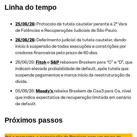
Linha do tempo
25/06/26
:
Protocolo da tutela cautelar perante a 2ª Vara
de Falências e Recuperações Judiciais de São Paulo.
26/06/26
:
Deferimento judicial da tutela cautelar, dando
início à suspensão de todas execuções e constrições por
credores financeiros pelo prazo de 60 dias.
26/06/26:
Fitch
e
S&P
rebaixam Braskem para “C” e “D”, que
indicam elevada probabilidade de default, após tutela que
suspende pagamentos e marca início da reestruturação da
dívida.
05/08/26:
Moody’s
rebaixa Braskem de Caa3 para Ca, nível
que indica expectativa de recuperação limitada em cenário
de default.
Próximos passos
Até o momento, a negociação da Braskem com um grupo de