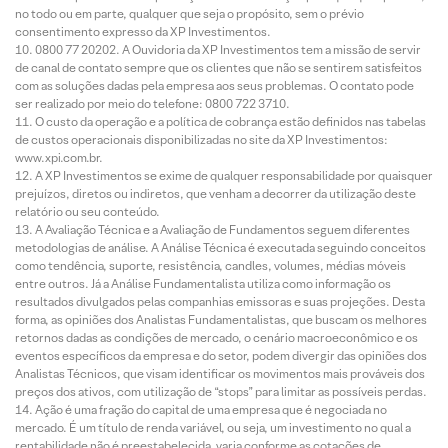
no todo ou em parte, qualquer que seja o propósito, sem o prévio
consentimento expresso da XP Investimentos.
0800 77 20202. A Ouvidoria da XP Investimentos tem a missão de servir
de canal de contato sempre que os clientes que não se sentirem satisfeitos
com as soluções dadas pela empresa aos seus problemas. O contato pode
ser realizado por meio do telefone: 0800 722 3710.
O custo da operação e a política de cobrança estão definidos nas tabelas
de custos operacionais disponibilizadas no site da XP Investimentos:
www.xpi.com.br.
A XP Investimentos se exime de qualquer responsabilidade por quaisquer
prejuízos, diretos ou indiretos, que venham a decorrer da utilização deste
relatório ou seu conteúdo.
A Avaliação Técnica e a Avaliação de Fundamentos seguem diferentes
metodologias de análise. A Análise Técnica é executada seguindo conceitos
como tendência, suporte, resistência, candles, volumes, médias móveis
entre outros. Já a Análise Fundamentalista utiliza como informação os
resultados divulgados pelas companhias emissoras e suas projeções. Desta
forma, as opiniões dos Analistas Fundamentalistas, que buscam os melhores
retornos dadas as condições de mercado, o cenário macroeconômico e os
eventos específicos da empresa e do setor, podem divergir das opiniões dos
Analistas Técnicos, que visam identificar os movimentos mais prováveis dos
preços dos ativos, com utilização de “stops” para limitar as possíveis perdas.
Ação é uma fração do capital de uma empresa que é negociada no
mercado. É um título de renda variável, ou seja, um investimento no qual a
rentabilidade não é preestabelecida, varia conforme as cotações de