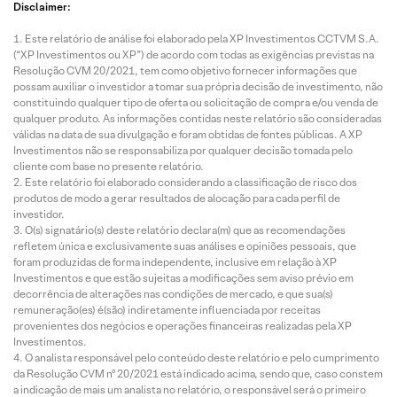
Disclaimer:
Este relatório de análise foi elaborado pela XP Investimentos CCTVM S.A.
(“XP Investimentos ou XP”) de acordo com todas as exigências previstas na
Resolução CVM 20/2021, tem como objetivo fornecer informações que
possam auxiliar o investidor a tomar sua própria decisão de investimento, não
constituindo qualquer tipo de oferta ou solicitação de compra e/ou venda de
qualquer produto. As informações contidas neste relatório são consideradas
válidas na data de sua divulgação e foram obtidas de fontes públicas. A XP
Investimentos não se responsabiliza por qualquer decisão tomada pelo
cliente com base no presente relatório.
Este relatório foi elaborado considerando a classificação de risco dos
produtos de modo a gerar resultados de alocação para cada perfil de
investidor.
O(s) signatário(s) deste relatório declara(m) que as recomendações
refletem única e exclusivamente suas análises e opiniões pessoais, que
foram produzidas de forma independente, inclusive em relação à XP
Investimentos e que estão sujeitas a modificações sem aviso prévio em
decorrência de alterações nas condições de mercado, e que sua(s)
remuneração(es) é(são) indiretamente influenciada por receitas
provenientes dos negócios e operações financeiras realizadas pela XP
Investimentos.
O analista responsável pelo conteúdo deste relatório e pelo cumprimento
da Resolução CVM nº 20/2021 está indicado acima, sendo que, caso constem
a indicação de mais um analista no relatório, o responsável será o primeiro