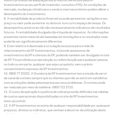
sobre o processo de adequação dos produtos oferecidos pela XP
Investimentos ao seu perfil de investidor, consulte o FAQ. As condições de
mercado, mudanças climáticas e o cenário macroeconômico podem afetar o
desempenho do investimento.
A rentabilidade de produtos financeiros pode apresentar variações e seu
preço ou valor pode aumentar ou diminuir num curto espaço de tempo. Os
desempenhos anteriores não são necessariamente indicativos de resultados
futuros. A rentabilidade divulgada não é líquida de impostos. As informações
presentes neste material são baseadas em simulações e os resultados reais
poderão ser significativamente diferentes.
Este relatório é destinado à circulação exclusiva para a rede de
relacionamento da XP Investimentos, incluindo assessores de
investimentos da XP e clientes da XP, podendo também ser divulgado no site
da XP. Fica proibida sua reprodução ou redistribuição para qualquer pessoa,
no todo ou em parte, qualquer que seja o propósito, sem o prévio
consentimento expresso da XP Investimentos.
0800 77 20202. A Ouvidoria da XP Investimentos tem a missão de servir
de canal de contato sempre que os clientes que não se sentirem satisfeitos
com as soluções dadas pela empresa aos seus problemas. O contato pode
ser realizado por meio do telefone: 0800 722 3710.
O custo da operação e a política de cobrança estão definidos nas tabelas
de custos operacionais disponibilizadas no site da XP Investimentos:
www.xpi.com.br.
A XP Investimentos se exime de qualquer responsabilidade por quaisquer
prejuízos, diretos ou indiretos, que venham a decorrer da utilização deste