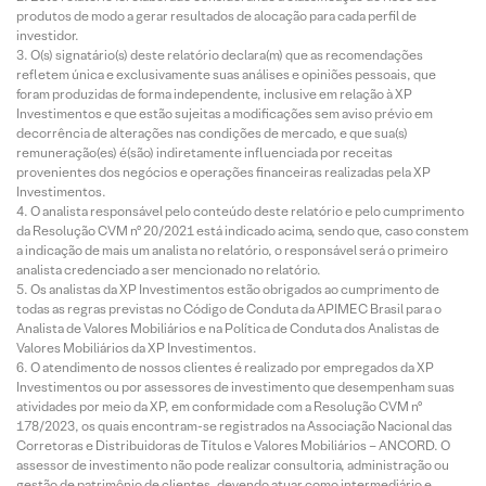
produtos de modo a gerar resultados de alocação para cada perfil de
investidor.
O(s) signatário(s) deste relatório declara(m) que as recomendações
refletem única e exclusivamente suas análises e opiniões pessoais, que
foram produzidas de forma independente, inclusive em relação à XP
Investimentos e que estão sujeitas a modificações sem aviso prévio em
decorrência de alterações nas condições de mercado, e que sua(s)
remuneração(es) é(são) indiretamente influenciada por receitas
provenientes dos negócios e operações financeiras realizadas pela XP
Investimentos.
O analista responsável pelo conteúdo deste relatório e pelo cumprimento
da Resolução CVM nº 20/2021 está indicado acima, sendo que, caso constem
a indicação de mais um analista no relatório, o responsável será o primeiro
analista credenciado a ser mencionado no relatório.
Os analistas da XP Investimentos estão obrigados ao cumprimento de
todas as regras previstas no Código de Conduta da APIMEC Brasil para o
Analista de Valores Mobiliários e na Política de Conduta dos Analistas de
Valores Mobiliários da XP Investimentos.
O atendimento de nossos clientes é realizado por empregados da XP
Investimentos ou por assessores de investimento que desempenham suas
atividades por meio da XP, em conformidade com a Resolução CVM nº
178/2023, os quais encontram-se registrados na Associação Nacional das
Corretoras e Distribuidoras de Títulos e Valores Mobiliários – ANCORD. O
assessor de investimento não pode realizar consultoria, administração ou
gestão de patrimônio de clientes, devendo atuar como intermediário e