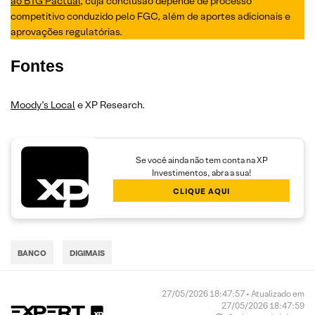
ao BTG Pactual
, cuja conclusão depende de processo
competitivo conduzido pelo FGC, além de aportes adicionais e
aprovações regulatórias.
Fontes
Moody’s Local
e XP Research.
Se você ainda não tem conta na XP
Investimentos, abra a sua!
CLIQUE AQUI
BANCO
DIGIMAIS
27/05/2026 18:47:57 • Atualizado em
27/05/2026 18:47:59