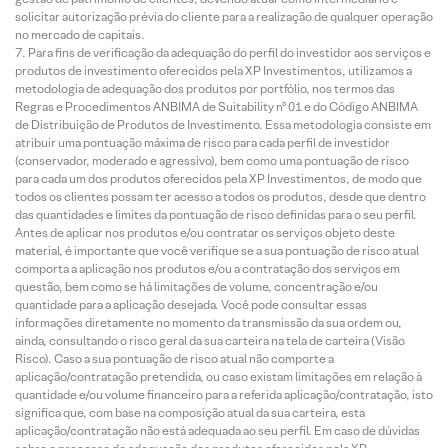
solicitar autorização prévia do cliente para a realização de qualquer operação
no mercado de capitais.
Para fins de verificação da adequação do perfil do investidor aos serviços e
produtos de investimento oferecidos pela XP Investimentos, utilizamos a
metodologia de adequação dos produtos por portfólio, nos termos das
Regras e Procedimentos ANBIMA de Suitability nº 01 e do Código ANBIMA
de Distribuição de Produtos de Investimento. Essa metodologia consiste em
atribuir uma pontuação máxima de risco para cada perfil de investidor
(conservador, moderado e agressivo), bem como uma pontuação de risco
para cada um dos produtos oferecidos pela XP Investimentos, de modo que
todos os clientes possam ter acesso a todos os produtos, desde que dentro
das quantidades e limites da pontuação de risco definidas para o seu perfil.
Antes de aplicar nos produtos e/ou contratar os serviços objeto deste
material, é importante que você verifique se a sua pontuação de risco atual
comporta a aplicação nos produtos e/ou a contratação dos serviços em
questão, bem como se há limitações de volume, concentração e/ou
quantidade para a aplicação desejada. Você pode consultar essas
informações diretamente no momento da transmissão da sua ordem ou,
ainda, consultando o risco geral da sua carteira na tela de carteira (Visão
Risco). Caso a sua pontuação de risco atual não comporte a
aplicação/contratação pretendida, ou caso existam limitações em relação à
quantidade e/ou volume financeiro para a referida aplicação/contratação, isto
significa que, com base na composição atual da sua carteira, esta
aplicação/contratação não está adequada ao seu perfil. Em caso de dúvidas