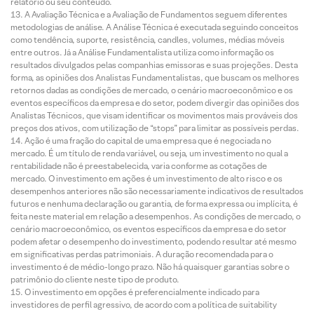
relatório ou seu conteúdo.
A Avaliação Técnica e a Avaliação de Fundamentos seguem diferentes
metodologias de análise. A Análise Técnica é executada seguindo conceitos
como tendência, suporte, resistência, candles, volumes, médias móveis
entre outros. Já a Análise Fundamentalista utiliza como informação os
resultados divulgados pelas companhias emissoras e suas projeções. Desta
forma, as opiniões dos Analistas Fundamentalistas, que buscam os melhores
retornos dadas as condições de mercado, o cenário macroeconômico e os
eventos específicos da empresa e do setor, podem divergir das opiniões dos
Analistas Técnicos, que visam identificar os movimentos mais prováveis dos
preços dos ativos, com utilização de “stops” para limitar as possíveis perdas.
Ação é uma fração do capital de uma empresa que é negociada no
mercado. É um título de renda variável, ou seja, um investimento no qual a
rentabilidade não é preestabelecida, varia conforme as cotações de
mercado. O investimento em ações é um investimento de alto risco e os
desempenhos anteriores não são necessariamente indicativos de resultados
futuros e nenhuma declaração ou garantia, de forma expressa ou implícita, é
feita neste material em relação a desempenhos. As condições de mercado, o
cenário macroeconômico, os eventos específicos da empresa e do setor
podem afetar o desempenho do investimento, podendo resultar até mesmo
em significativas perdas patrimoniais. A duração recomendada para o
investimento é de médio-longo prazo. Não há quaisquer garantias sobre o
patrimônio do cliente neste tipo de produto.
O investimento em opções é preferencialmente indicado para
investidores de perfil agressivo, de acordo com a política de suitability