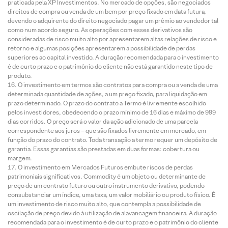
praticada pela XP Investimentos. No mercado de opções, são negociados
direitos de compra ou venda de um bem por preço fixado em data futura,
devendo o adquirente do direito negociado pagar um prêmio ao vendedor tal
como num acordo seguro. As operações com esses derivativos são
consideradas de risco muito alto por apresentarem altas relações de risco e
retorno e algumas posições apresentarem a possibilidade de perdas
superiores ao capital investido. A duração recomendada para o investimento
é de curto prazo e o patrimônio do cliente não está garantido neste tipo de
produto.
O investimento em termos são contratos para compra ou a venda de uma
determinada quantidade de ações, a um preço fixado, para liquidação em
prazo determinado. O prazo do contrato a Termo é livremente escolhido
pelos investidores, obedecendo o prazo mínimo de 16 dias e máximo de 999
dias corridos. O preço será o valor da ação adicionado de uma parcela
correspondente aos juros – que são fixados livremente em mercado, em
função do prazo do contrato. Toda transação a termo requer um depósito de
garantia. Essas garantias são prestadas em duas formas: cobertura ou
margem.
O investimento em Mercados Futuros embute riscos de perdas
patrimoniais significativos. Commodity é um objeto ou determinante de
preço de um contrato futuro ou outro instrumento derivativo, podendo
consubstanciar um índice, uma taxa, um valor mobiliário ou produto físico. É
um investimento de risco muito alto, que contempla a possibilidade de
oscilação de preço devido à utilização de alavancagem financeira. A duração
recomendada para o investimento é de curto prazo e o patrimônio do cliente