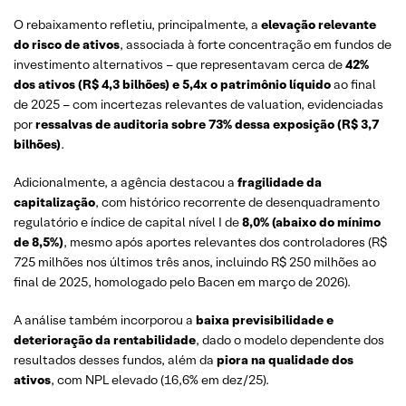
O rebaixamento refletiu, principalmente, a
elevação relevante
do risco de ativos
, associada à forte concentração em fundos de
investimento alternativos – que representavam cerca de
42%
dos ativos (R$ 4,3 bilhões) e 5,4x o patrimônio líquido
ao final
de 2025 – com incertezas relevantes de valuation, evidenciadas
por
ressalvas de auditoria sobre 73% dessa exposição (R$ 3,7
bilhões)
.
Adicionalmente, a agência destacou a
fragilidade da
capitalização
, com histórico recorrente de desenquadramento
regulatório e índice de capital nível I de
8,0% (abaixo do mínimo
de 8,5%)
, mesmo após aportes relevantes dos controladores (R$
725 milhões nos últimos três anos, incluindo R$ 250 milhões ao
final de 2025, homologado pelo Bacen em março de 2026).
A análise também incorporou a
baixa previsibilidade e
deterioração da rentabilidade
, dado o modelo dependente dos
resultados desses fundos, além da
piora na qualidade dos
ativos
, com NPL elevado (16,6% em dez/25).