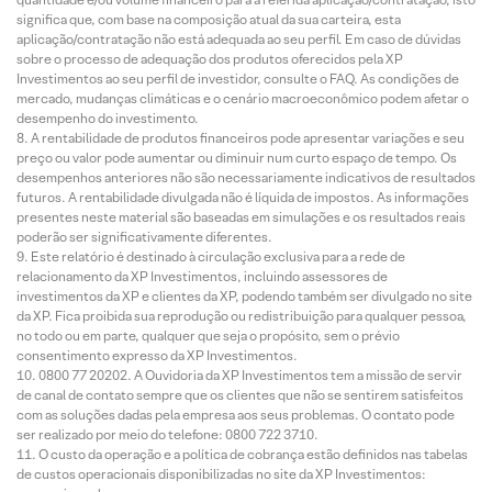
significa que, com base na composição atual da sua carteira, esta
aplicação/contratação não está adequada ao seu perfil. Em caso de dúvidas
sobre o processo de adequação dos produtos oferecidos pela XP
Investimentos ao seu perfil de investidor, consulte o FAQ. As condições de
mercado, mudanças climáticas e o cenário macroeconômico podem afetar o
desempenho do investimento.
A rentabilidade de produtos financeiros pode apresentar variações e seu
preço ou valor pode aumentar ou diminuir num curto espaço de tempo. Os
desempenhos anteriores não são necessariamente indicativos de resultados
futuros. A rentabilidade divulgada não é líquida de impostos. As informações
presentes neste material são baseadas em simulações e os resultados reais
poderão ser significativamente diferentes.
Este relatório é destinado à circulação exclusiva para a rede de
relacionamento da XP Investimentos, incluindo assessores de
investimentos da XP e clientes da XP, podendo também ser divulgado no site
da XP. Fica proibida sua reprodução ou redistribuição para qualquer pessoa,
no todo ou em parte, qualquer que seja o propósito, sem o prévio
consentimento expresso da XP Investimentos.
0800 77 20202. A Ouvidoria da XP Investimentos tem a missão de servir
de canal de contato sempre que os clientes que não se sentirem satisfeitos
com as soluções dadas pela empresa aos seus problemas. O contato pode
ser realizado por meio do telefone: 0800 722 3710.
O custo da operação e a política de cobrança estão definidos nas tabelas
de custos operacionais disponibilizadas no site da XP Investimentos: