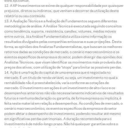
www.xpi.com.br.
A XP Investimentos se exime de qualquer responsabilidade por quaisquer
prejuízos, diretos ou indiretos, que venham a decorrer da utilização deste
relatório ou seu conteúdo.
A Avaliação Técnica e a Avaliação de Fundamentos seguem diferentes
metodologias de análise. A Análise Técnica é executada seguindo conceitos
como tendência, suporte, resistência, candles, volumes, médias móveis
entre outros. Já a Análise Fundamentalista utiliza como informação os
resultados divulgados pelas companhias emissoras e suas projeções. Desta
forma, as opiniões dos Analistas Fundamentalistas, que buscam os melhores
retornos dadas as condições de mercado, o cenário macroeconômico e os
eventos específicos da empresa e do setor, podem divergir das opiniões dos
Analistas Técnicos, que visam identificar os movimentos mais prováveis dos
preços dos ativos, com utilização de “stops” para limitar as possíveis perdas.
Ação é uma fração do capital de uma empresa que é negociada no
mercado. É um título de renda variável, ou seja, um investimento no qual a
rentabilidade não é preestabelecida, varia conforme as cotações de
mercado. O investimento em ações é um investimento de alto risco e os
desempenhos anteriores não são necessariamente indicativos de resultados
futuros e nenhuma declaração ou garantia, de forma expressa ou implícita, é
feita neste material em relação a desempenhos. As condições de mercado, o
cenário macroeconômico, os eventos específicos da empresa e do setor
podem afetar o desempenho do investimento, podendo resultar até mesmo
em significativas perdas patrimoniais. A duração recomendada para o
investimento é de médio-longo prazo. Não há quaisquer garantias sobre o