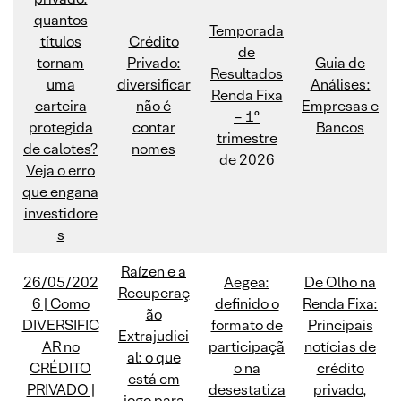
quantos
Temporada
títulos
Crédito
de
tornam
Privado:
Guia de
Resultados
uma
diversificar
Análises:
Renda Fixa
carteira
não é
Empresas e
– 1º
protegida
contar
Bancos
trimestre
de calotes?
nomes
de 2026
Veja o erro
que engana
investidore
s
Raízen e a
26/05/202
Aegea:
De Olho na
Recuperaç
6 | Como
definido o
Renda Fixa:
ão
DIVERSIFIC
formato de
Principais
Extrajudici
AR no
participaçã
notícias de
al: o que
CRÉDITO
o na
crédito
está em
PRIVADO |
desestatiza
privado,
jogo para