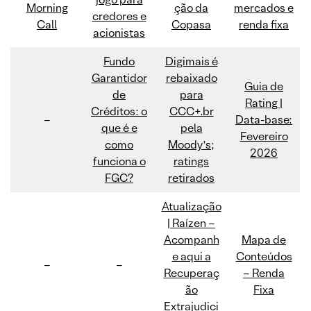
Morning
ção da
mercados e
credores e
Call
Copasa
renda fixa
acionistas
Fundo
Digimais é
Garantidor
rebaixado
Guia de
de
para
Rating |
Créditos: o
CCC+.br
–
Data-base:
que é e
pela
Fevereiro
como
Moody’s;
2026
funciona o
ratings
FGC?
retirados
Atualização
| Raízen –
Acompanh
Mapa de
e aqui a
Conteúdos
–
–
Recuperaç
– Renda
ão
Fixa
Extrajudici