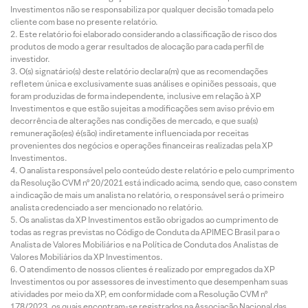
Investimentos não se responsabiliza por qualquer decisão tomada pelo
cliente com base no presente relatório.
Este relatório foi elaborado considerando a classificação de risco dos
produtos de modo a gerar resultados de alocação para cada perfil de
investidor.
O(s) signatário(s) deste relatório declara(m) que as recomendações
refletem única e exclusivamente suas análises e opiniões pessoais, que
foram produzidas de forma independente, inclusive em relação à XP
Investimentos e que estão sujeitas a modificações sem aviso prévio em
decorrência de alterações nas condições de mercado, e que sua(s)
remuneração(es) é(são) indiretamente influenciada por receitas
provenientes dos negócios e operações financeiras realizadas pela XP
Investimentos.
O analista responsável pelo conteúdo deste relatório e pelo cumprimento
da Resolução CVM nº 20/2021 está indicado acima, sendo que, caso constem
a indicação de mais um analista no relatório, o responsável será o primeiro
analista credenciado a ser mencionado no relatório.
Os analistas da XP Investimentos estão obrigados ao cumprimento de
todas as regras previstas no Código de Conduta da APIMEC Brasil para o
Analista de Valores Mobiliários e na Política de Conduta dos Analistas de
Valores Mobiliários da XP Investimentos.
O atendimento de nossos clientes é realizado por empregados da XP
Investimentos ou por assessores de investimento que desempenham suas
atividades por meio da XP, em conformidade com a Resolução CVM nº
178/2023, os quais encontram-se registrados na Associação Nacional das