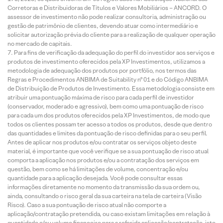
Corretoras e Distribuidoras de Títulos e Valores Mobiliários – ANCORD. O
assessor de investimento não pode realizar consultoria, administração ou
gestão de patrimônio de clientes, devendo atuar como intermediário e
solicitar autorização prévia do cliente para a realização de qualquer operação
no mercado de capitais.
Para fins de verificação da adequação do perfil do investidor aos serviços e
produtos de investimento oferecidos pela XP Investimentos, utilizamos a
metodologia de adequação dos produtos por portfólio, nos termos das
Regras e Procedimentos ANBIMA de Suitability nº 01 e do Código ANBIMA
de Distribuição de Produtos de Investimento. Essa metodologia consiste em
atribuir uma pontuação máxima de risco para cada perfil de investidor
(conservador, moderado e agressivo), bem como uma pontuação de risco
para cada um dos produtos oferecidos pela XP Investimentos, de modo que
todos os clientes possam ter acesso a todos os produtos, desde que dentro
das quantidades e limites da pontuação de risco definidas para o seu perfil.
Antes de aplicar nos produtos e/ou contratar os serviços objeto deste
material, é importante que você verifique se a sua pontuação de risco atual
comporta a aplicação nos produtos e/ou a contratação dos serviços em
questão, bem como se há limitações de volume, concentração e/ou
quantidade para a aplicação desejada. Você pode consultar essas
informações diretamente no momento da transmissão da sua ordem ou,
ainda, consultando o risco geral da sua carteira na tela de carteira (Visão
Risco). Caso a sua pontuação de risco atual não comporte a
aplicação/contratação pretendida, ou caso existam limitações em relação à
quantidade e/ou volume financeiro para a referida aplicação/contratação, isto