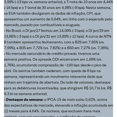
3,99% (-13 bps vs. semana anterior), a T-note de 10 anos em 4,44%
(-16 bps) e o T-bond de 30 anos em 4,98% (-9 bps). Nesta semana,
os EUA também divulgaram os dados de inflação, CPI, que
apresentou um aumento de 0,64%, em linha com o esperado pelo
mercado, puxado por combustíveis e alugueis.
• No Brasil, o DI jan/27 fechou em 14,09% (-3 bps), o DI jan/29 em
13,86% (-3 bps) e o DI jan/31 em 13,89% (-12 bps). A curva de NTN-
B também apresentou fechamento, com a B29 em 7,95% (vs.
7,99%), a B35 em 7,72% (vs. 7,82%) e a B50 em 7,27% (vs. 7,38%).
• No mercado secundário de crédito privado, tivemos uma
semana positiva. Os spreads CDI encerraram em 1,69% (vs.
1,76%), acumulando compressão de ~100 bps desde o pico de
abril. Os isentos também cederam, com queda de 8 bps na
semana, representando um movimento relevante dado que
vinham em trajetória de abertura. Do lado de volumes, destaque
para as debêntures incentivadas, que atingiram R$ 10,7 bi (vs. R$
8,3 bi na semana anterior).
•
Destaque da semana:
o IPCA-15 de maio subiu 0,62%, acima
das expectativas de mercado, elevando a inflação acumulada em
12 meses para 4,64%. Os núcleos, que excluem itens mais
voláteis, seguem pressionados, e a inflação de serviços