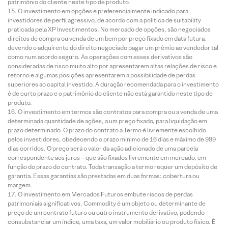
patrimônio do cliente neste tipo de produto.
O investimento em opções é preferencialmente indicado para
investidores de perfil agressivo, de acordo com a política de suitability
praticada pela XP Investimentos. No mercado de opções, são negociados
direitos de compra ou venda de um bem por preço fixado em data futura,
devendo o adquirente do direito negociado pagar um prêmio ao vendedor tal
como num acordo seguro. As operações com esses derivativos são
consideradas de risco muito alto por apresentarem altas relações de risco e
retorno e algumas posições apresentarem a possibilidade de perdas
superiores ao capital investido. A duração recomendada para o investimento
é de curto prazo e o patrimônio do cliente não está garantido neste tipo de
produto.
O investimento em termos são contratos para compra ou a venda de uma
determinada quantidade de ações, a um preço fixado, para liquidação em
prazo determinado. O prazo do contrato a Termo é livremente escolhido
pelos investidores, obedecendo o prazo mínimo de 16 dias e máximo de 999
dias corridos. O preço será o valor da ação adicionado de uma parcela
correspondente aos juros – que são fixados livremente em mercado, em
função do prazo do contrato. Toda transação a termo requer um depósito de
garantia. Essas garantias são prestadas em duas formas: cobertura ou
margem.
O investimento em Mercados Futuros embute riscos de perdas
patrimoniais significativos. Commodity é um objeto ou determinante de
preço de um contrato futuro ou outro instrumento derivativo, podendo
consubstanciar um índice, uma taxa, um valor mobiliário ou produto físico. É