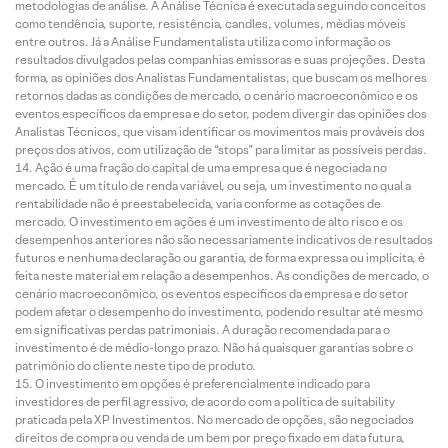
metodologias de análise. A Análise Técnica é executada seguindo conceitos
como tendência, suporte, resistência, candles, volumes, médias móveis
entre outros. Já a Análise Fundamentalista utiliza como informação os
resultados divulgados pelas companhias emissoras e suas projeções. Desta
forma, as opiniões dos Analistas Fundamentalistas, que buscam os melhores
retornos dadas as condições de mercado, o cenário macroeconômico e os
eventos específicos da empresa e do setor, podem divergir das opiniões dos
Analistas Técnicos, que visam identificar os movimentos mais prováveis dos
preços dos ativos, com utilização de “stops” para limitar as possíveis perdas.
Ação é uma fração do capital de uma empresa que é negociada no
mercado. É um título de renda variável, ou seja, um investimento no qual a
rentabilidade não é preestabelecida, varia conforme as cotações de
mercado. O investimento em ações é um investimento de alto risco e os
desempenhos anteriores não são necessariamente indicativos de resultados
futuros e nenhuma declaração ou garantia, de forma expressa ou implícita, é
feita neste material em relação a desempenhos. As condições de mercado, o
cenário macroeconômico, os eventos específicos da empresa e do setor
podem afetar o desempenho do investimento, podendo resultar até mesmo
em significativas perdas patrimoniais. A duração recomendada para o
investimento é de médio-longo prazo. Não há quaisquer garantias sobre o
patrimônio do cliente neste tipo de produto.
O investimento em opções é preferencialmente indicado para
investidores de perfil agressivo, de acordo com a política de suitability
praticada pela XP Investimentos. No mercado de opções, são negociados
direitos de compra ou venda de um bem por preço fixado em data futura,