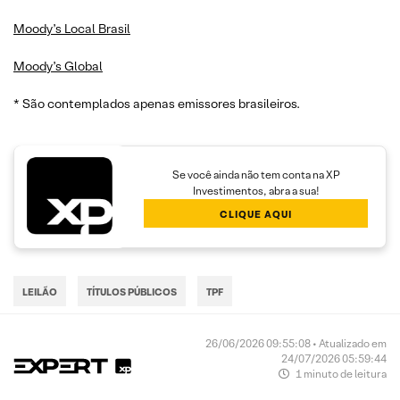
Moody’s Local Brasil
Moody’s Global
* São contemplados apenas emissores brasileiros.
Se você ainda não tem conta na XP
Investimentos, abra a sua!
CLIQUE AQUI
LEILÃO
TÍTULOS PÚBLICOS
TPF
26/06/2026 09:55:08 • Atualizado em
24/07/2026 05:59:44
1 minuto de leitura