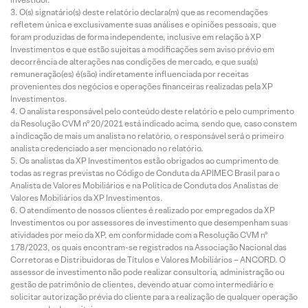
O(s) signatário(s) deste relatório declara(m) que as recomendações
refletem única e exclusivamente suas análises e opiniões pessoais, que
foram produzidas de forma independente, inclusive em relação à XP
Investimentos e que estão sujeitas a modificações sem aviso prévio em
decorrência de alterações nas condições de mercado, e que sua(s)
remuneração(es) é(são) indiretamente influenciada por receitas
provenientes dos negócios e operações financeiras realizadas pela XP
Investimentos.
O analista responsável pelo conteúdo deste relatório e pelo cumprimento
da Resolução CVM nº 20/2021 está indicado acima, sendo que, caso constem
a indicação de mais um analista no relatório, o responsável será o primeiro
analista credenciado a ser mencionado no relatório.
Os analistas da XP Investimentos estão obrigados ao cumprimento de
todas as regras previstas no Código de Conduta da APIMEC Brasil para o
Analista de Valores Mobiliários e na Política de Conduta dos Analistas de
Valores Mobiliários da XP Investimentos.
O atendimento de nossos clientes é realizado por empregados da XP
Investimentos ou por assessores de investimento que desempenham suas
atividades por meio da XP, em conformidade com a Resolução CVM nº
178/2023, os quais encontram-se registrados na Associação Nacional das
Corretoras e Distribuidoras de Títulos e Valores Mobiliários – ANCORD. O
assessor de investimento não pode realizar consultoria, administração ou
gestão de patrimônio de clientes, devendo atuar como intermediário e
solicitar autorização prévia do cliente para a realização de qualquer operação