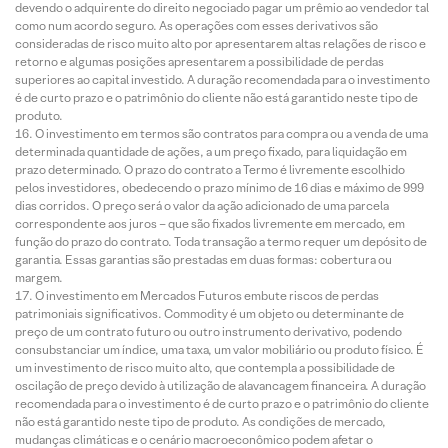
devendo o adquirente do direito negociado pagar um prêmio ao vendedor tal
como num acordo seguro. As operações com esses derivativos são
consideradas de risco muito alto por apresentarem altas relações de risco e
retorno e algumas posições apresentarem a possibilidade de perdas
superiores ao capital investido. A duração recomendada para o investimento
é de curto prazo e o patrimônio do cliente não está garantido neste tipo de
produto.
O investimento em termos são contratos para compra ou a venda de uma
determinada quantidade de ações, a um preço fixado, para liquidação em
prazo determinado. O prazo do contrato a Termo é livremente escolhido
pelos investidores, obedecendo o prazo mínimo de 16 dias e máximo de 999
dias corridos. O preço será o valor da ação adicionado de uma parcela
correspondente aos juros – que são fixados livremente em mercado, em
função do prazo do contrato. Toda transação a termo requer um depósito de
garantia. Essas garantias são prestadas em duas formas: cobertura ou
margem.
O investimento em Mercados Futuros embute riscos de perdas
patrimoniais significativos. Commodity é um objeto ou determinante de
preço de um contrato futuro ou outro instrumento derivativo, podendo
consubstanciar um índice, uma taxa, um valor mobiliário ou produto físico. É
um investimento de risco muito alto, que contempla a possibilidade de
oscilação de preço devido à utilização de alavancagem financeira. A duração
recomendada para o investimento é de curto prazo e o patrimônio do cliente
não está garantido neste tipo de produto. As condições de mercado,
mudanças climáticas e o cenário macroeconômico podem afetar o