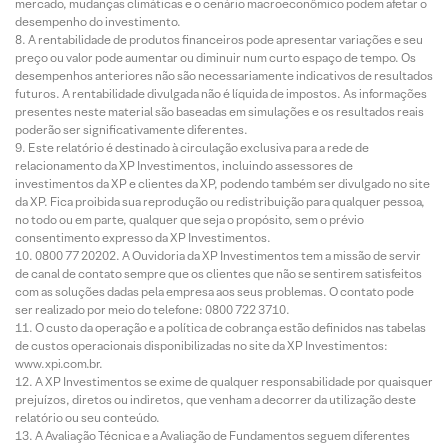
mercado, mudanças climáticas e o cenário macroeconômico podem afetar o
desempenho do investimento.
A rentabilidade de produtos financeiros pode apresentar variações e seu
preço ou valor pode aumentar ou diminuir num curto espaço de tempo. Os
desempenhos anteriores não são necessariamente indicativos de resultados
futuros. A rentabilidade divulgada não é líquida de impostos. As informações
presentes neste material são baseadas em simulações e os resultados reais
poderão ser significativamente diferentes.
Este relatório é destinado à circulação exclusiva para a rede de
relacionamento da XP Investimentos, incluindo assessores de
investimentos da XP e clientes da XP, podendo também ser divulgado no site
da XP. Fica proibida sua reprodução ou redistribuição para qualquer pessoa,
no todo ou em parte, qualquer que seja o propósito, sem o prévio
consentimento expresso da XP Investimentos.
0800 77 20202. A Ouvidoria da XP Investimentos tem a missão de servir
de canal de contato sempre que os clientes que não se sentirem satisfeitos
com as soluções dadas pela empresa aos seus problemas. O contato pode
ser realizado por meio do telefone: 0800 722 3710.
O custo da operação e a política de cobrança estão definidos nas tabelas
de custos operacionais disponibilizadas no site da XP Investimentos:
www.xpi.com.br.
A XP Investimentos se exime de qualquer responsabilidade por quaisquer
prejuízos, diretos ou indiretos, que venham a decorrer da utilização deste
relatório ou seu conteúdo.
A Avaliação Técnica e a Avaliação de Fundamentos seguem diferentes