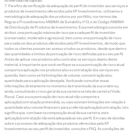
no mercado de capitais.
Para fins de verificação da adequação do perfil do investidor aos serviços e
produtos de investimento oferecidos pela XP Investimentos, utilizamos a
metodologia de adequação dos produtos por portfólio, nos termos das
Regras e Procedimentos ANBIMA de Suitability nº 01 e do Código ANBIMA
de Distribuição de Produtos de Investimento. Essa metodologia consiste em
atribuir uma pontuação máxima de risco para cada perfil de investidor
(conservador, moderado e agressivo), bem como uma pontuação de risco
para cada um dos produtos oferecidos pela XP Investimentos, de modo que
todos os clientes possam ter acesso a todos os produtos, desde que dentro
das quantidades e limites da pontuação de risco definidas para o seu perfil.
Antes de aplicar nos produtos e/ou contratar os serviços objeto deste
material, é importante que você verifique se a sua pontuação de risco atual
comporta a aplicação nos produtos e/ou a contratação dos serviços em
questão, bem como se há limitações de volume, concentração e/ou
quantidade para a aplicação desejada. Você pode consultar essas
informações diretamente no momento da transmissão da sua ordem ou,
ainda, consultando o risco geral da sua carteira na tela de carteira (Visão
Risco). Caso a sua pontuação de risco atual não comporte a
aplicação/contratação pretendida, ou caso existam limitações em relação à
quantidade e/ou volume financeiro para a referida aplicação/contratação, isto
significa que, com base na composição atual da sua carteira, esta
aplicação/contratação não está adequada ao seu perfil. Em caso de dúvidas
sobre o processo de adequação dos produtos oferecidos pela XP
Investimentos ao seu perfil de investidor, consulte o FAQ. As condições de