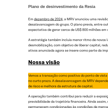
Plano de desinvestimento da Resia
Em
dezembro de 2024
, a MRV anunciou uma revisão
desalavancagem do grupo. O plano previa, entre ou
expectativa de gerar cerca de US$ 800 milhões em v
A estratégia também incluía menor ritmo de novos 
desmobilização, com objetivo de liberar capital, r
ativos anunciada agora se insere como parte da im
Nossa visão
Vemos a transação como positiva do ponto de vista 
no curto prazo. A desalavancagem da MRV depende 
de risco e melhora da estrutura de capital.
A operação também contribui para reduzir a exposiç
previsibilidade da trajetória financeira. Ainda as
permanecem condicionadas às condições de mercad