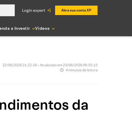
login expert
Abra sua conta XP
enda a Investir
Vídeos
22/06/2026 21:22:50 • Atualizado em 23/06/2026 09:55:15
4 minutos de leitura
ndimentos da