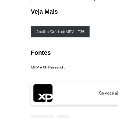
Veja Mais
Análise (Crédito): MRV- 1T26
Fontes
MRV
e XP Research.
Se você a