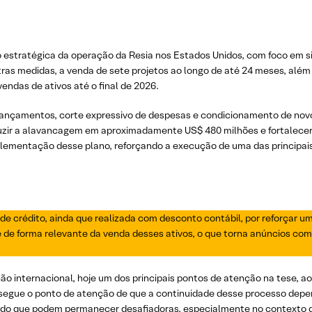
 estratégica da operação da Resia nos Estados Unidos, com foco em s
tras medidas, a venda de sete projetos ao longo de até 24 meses, alé
endas de ativos até o final de 2026.
lançamentos, corte expressivo de despesas e condicionamento de nov
eduzir a alavancagem em aproximadamente US$ 480 milhões e fortalecer
plementação desse plano, reforçando a execução de uma das principai
de crédito, ainda que realizada com desconto contábil, por reforçar 
de forma relevante da venda desses ativos, o que torna anúncios com
ão internacional, hoje um dos principais pontos de atenção na tese, 
sim, segue o ponto de atenção de que a continuidade desse processo de
o que podem permanecer desafiadoras, especialmente no contexto de