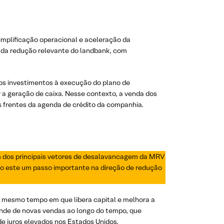
implificação operacional e aceleração da
m da redução relevante do landbank, com
os investimentos à execução do plano de
 a geração de caixa. Nesse contexto, a venda dos
s frentes da agenda de crédito da companhia.
um dos principais vetores de desalavancagem da MRV
o este um passo importante na direção de redução
ao mesmo tempo em que libera capital e melhora a
pende de novas vendas ao longo do tempo, que
 juros elevados nos Estados Unidos.