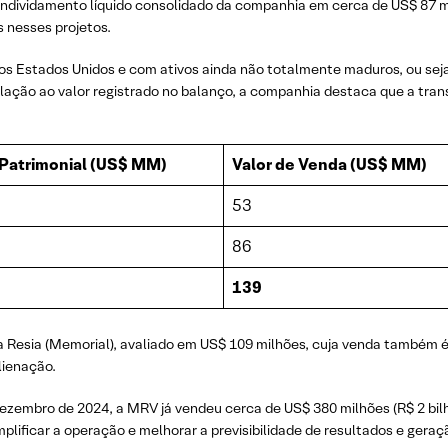
ndividamento líquido consolidado da companhia em cerca de US$ 87 m
s nesses projetos.
s Estados Unidos e com ativos ainda não totalmente maduros, ou seja,
ção ao valor registrado no balanço, a companhia destaca que a tran
 Patrimonial (US$ MM)
Valor de Venda (US$ MM)
53
86
139
a Resia (Memorial), avaliado em US$ 109 milhões, cuja venda também 
lienação.
ezembro de 2024, a MRV já vendeu cerca de US$ 380 milhões (R$ 2 bil
mplificar a operação e melhorar a previsibilidade de resultados e geraç