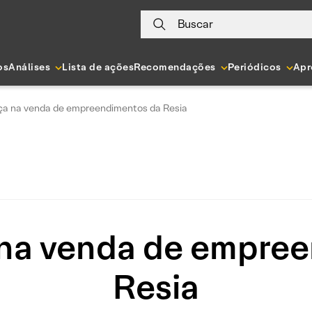
Buscar
os
Análises
Lista de ações
Recomendações
Periódicos
Apr
a na venda de empreendimentos da Resia
na venda de empree
Resia