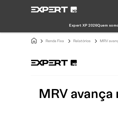
Expert XP 2026
Quem som
Renda Fixa
Relatórios
MRV avanç
MRV avança 