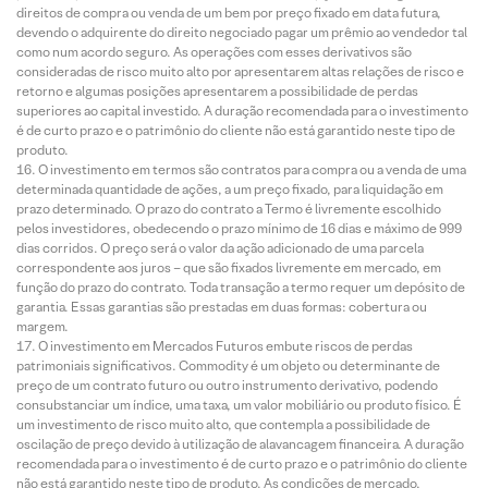
direitos de compra ou venda de um bem por preço fixado em data futura,
devendo o adquirente do direito negociado pagar um prêmio ao vendedor tal
como num acordo seguro. As operações com esses derivativos são
consideradas de risco muito alto por apresentarem altas relações de risco e
retorno e algumas posições apresentarem a possibilidade de perdas
superiores ao capital investido. A duração recomendada para o investimento
é de curto prazo e o patrimônio do cliente não está garantido neste tipo de
produto.
O investimento em termos são contratos para compra ou a venda de uma
determinada quantidade de ações, a um preço fixado, para liquidação em
prazo determinado. O prazo do contrato a Termo é livremente escolhido
pelos investidores, obedecendo o prazo mínimo de 16 dias e máximo de 999
dias corridos. O preço será o valor da ação adicionado de uma parcela
correspondente aos juros – que são fixados livremente em mercado, em
função do prazo do contrato. Toda transação a termo requer um depósito de
garantia. Essas garantias são prestadas em duas formas: cobertura ou
margem.
O investimento em Mercados Futuros embute riscos de perdas
patrimoniais significativos. Commodity é um objeto ou determinante de
preço de um contrato futuro ou outro instrumento derivativo, podendo
consubstanciar um índice, uma taxa, um valor mobiliário ou produto físico. É
um investimento de risco muito alto, que contempla a possibilidade de
oscilação de preço devido à utilização de alavancagem financeira. A duração
recomendada para o investimento é de curto prazo e o patrimônio do cliente
não está garantido neste tipo de produto. As condições de mercado,