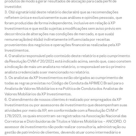
produtos de modo a gerar resultados de alocação para cada perfil de
investidor.
O(s) signatário(s) deste relatório declara(m) que as recomendações
refletem única e exclusivamente suas análises e opiniões pessoais, que
foram produzidas de forma independente, inclusive em relação à XP
Investimentos e que estão sujeitas a modificações sem aviso prévio em
decorrência de alterações nas condições de mercado, e que sua(s)
remuneração(es) é(são) indiretamente influenciada por receitas
provenientes dos negócios e operações financeiras realizadas pela XP
Investimentos.
O analista responsável pelo conteúdo deste relatório e pelo cumprimento
da Resolução CVM nº 20/2021 está indicado acima, sendo que, caso constem
a indicação de mais um analista no relatório, o responsável será o primeiro
analista credenciado a ser mencionado no relatório.
Os analistas da XP Investimentos estão obrigados ao cumprimento de
todas as regras previstas no Código de Conduta da APIMEC Brasil para o
Analista de Valores Mobiliários e na Política de Conduta dos Analistas de
Valores Mobiliários da XP Investimentos.
O atendimento de nossos clientes é realizado por empregados da XP
Investimentos ou por assessores de investimento que desempenham suas
atividades por meio da XP, em conformidade com a Resolução CVM nº
178/2023, os quais encontram-se registrados na Associação Nacional das
Corretoras e Distribuidoras de Títulos e Valores Mobiliários – ANCORD. O
assessor de investimento não pode realizar consultoria, administração ou
gestão de patrimônio de clientes, devendo atuar como intermediário e