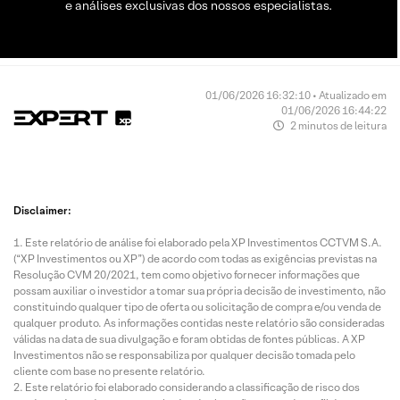
e análises exclusivas dos nossos especialistas.
01/06/2026 16:32:10 • Atualizado em
01/06/2026 16:44:22
2 minutos de leitura
Disclaimer:
Este relatório de análise foi elaborado pela XP Investimentos CCTVM S.A.
(“XP Investimentos ou XP”) de acordo com todas as exigências previstas na
Resolução CVM 20/2021, tem como objetivo fornecer informações que
possam auxiliar o investidor a tomar sua própria decisão de investimento, não
constituindo qualquer tipo de oferta ou solicitação de compra e/ou venda de
qualquer produto. As informações contidas neste relatório são consideradas
válidas na data de sua divulgação e foram obtidas de fontes públicas. A XP
Investimentos não se responsabiliza por qualquer decisão tomada pelo
cliente com base no presente relatório.
Este relatório foi elaborado considerando a classificação de risco dos