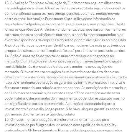
A Avaliação Técnica e a Avaliação de Fundamentos seguem diferentes
metodologias de análise. A Análise Técnica é executada seguindo conceitos
como tendência, suporte, resistência, candles, volumes, médias móveis
entre outros. Já a Análise Fundamentalista utiliza como informação os
resultados divulgados pelas companhias emissoras e suas projeções. Desta
forma, as opiniões dos Analistas Fundamentalistas, que buscam os melhores
retornos dadas as condições de mercado, o cenário macroeconômico e os
eventos específicos da empresa e do setor, podem divergir das opiniões dos
Analistas Técnicos, que visam identificar os movimentos mais prováveis dos
preços dos ativos, com utilização de “stops” para limitar as possíveis perdas.
Ação é uma fração do capital de uma empresa que é negociada no
mercado. É um título de renda variável, ou seja, um investimento no qual a
rentabilidade não é preestabelecida, varia conforme as cotações de
mercado. O investimento em ações é um investimento de alto risco e os
desempenhos anteriores não são necessariamente indicativos de resultados
futuros e nenhuma declaração ou garantia, de forma expressa ou implícita, é
feita neste material em relação a desempenhos. As condições de mercado, o
cenário macroeconômico, os eventos específicos da empresa e do setor
podem afetar o desempenho do investimento, podendo resultar até mesmo
em significativas perdas patrimoniais. A duração recomendada para o
investimento é de médio-longo prazo. Não há quaisquer garantias sobre o
patrimônio do cliente neste tipo de produto.
O investimento em opções é preferencialmente indicado para
investidores de perfil agressivo, de acordo com a política de suitability
praticada pela XP Investimentos. No mercado de opções, são negociados