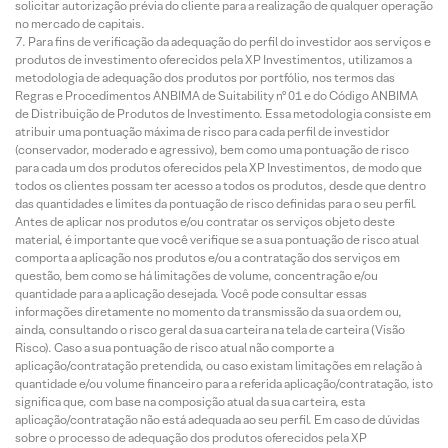
solicitar autorização prévia do cliente para a realização de qualquer operação
no mercado de capitais.
Para fins de verificação da adequação do perfil do investidor aos serviços e
produtos de investimento oferecidos pela XP Investimentos, utilizamos a
metodologia de adequação dos produtos por portfólio, nos termos das
Regras e Procedimentos ANBIMA de Suitability nº 01 e do Código ANBIMA
de Distribuição de Produtos de Investimento. Essa metodologia consiste em
atribuir uma pontuação máxima de risco para cada perfil de investidor
(conservador, moderado e agressivo), bem como uma pontuação de risco
para cada um dos produtos oferecidos pela XP Investimentos, de modo que
todos os clientes possam ter acesso a todos os produtos, desde que dentro
das quantidades e limites da pontuação de risco definidas para o seu perfil.
Antes de aplicar nos produtos e/ou contratar os serviços objeto deste
material, é importante que você verifique se a sua pontuação de risco atual
comporta a aplicação nos produtos e/ou a contratação dos serviços em
questão, bem como se há limitações de volume, concentração e/ou
quantidade para a aplicação desejada. Você pode consultar essas
informações diretamente no momento da transmissão da sua ordem ou,
ainda, consultando o risco geral da sua carteira na tela de carteira (Visão
Risco). Caso a sua pontuação de risco atual não comporte a
aplicação/contratação pretendida, ou caso existam limitações em relação à
quantidade e/ou volume financeiro para a referida aplicação/contratação, isto
significa que, com base na composição atual da sua carteira, esta
aplicação/contratação não está adequada ao seu perfil. Em caso de dúvidas
sobre o processo de adequação dos produtos oferecidos pela XP