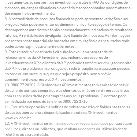
Investimentos ao seu perfil de investidor, consulte o FAQ. As condições de
mercado, mudanças climáticas e o cenário macroeconômico podem afetar o
desempenho do investimento.
A rentabilidade de produtos financeiros pode apresentar variações e seu
preço ou valor pode aumentar ou diminuir num curto espaço de tempo. Os
desempenhos anteriores não são necessariamente indicativos de resultados
futuros. A rentabilidade divulgada não é líquida de impostos. As informações
presentes neste material são baseadas em simulações e os resultados reais
poderão ser significativamente diferentes.
Este relatório é destinado à circulação exclusiva para a rede de
relacionamento da XP Investimentos, incluindo assessores de
investimentos da XP e clientes da XP, podendo também ser divulgado no site
da XP. Fica proibida sua reprodução ou redistribuição para qualquer pessoa,
no todo ou em parte, qualquer que seja o propósito, sem o prévio
consentimento expresso da XP Investimentos.
0800 77 20202. A Ouvidoria da XP Investimentos tem a missão de servir
de canal de contato sempre que os clientes que não se sentirem satisfeitos
com as soluções dadas pela empresa aos seus problemas. O contato pode
ser realizado por meio do telefone: 0800 722 3710.
O custo da operação e a política de cobrança estão definidos nas tabelas
de custos operacionais disponibilizadas no site da XP Investimentos:
www.xpi.com.br.
A XP Investimentos se exime de qualquer responsabilidade por quaisquer
prejuízos, diretos ou indiretos, que venham a decorrer da utilização deste
relatório ou seu conteúdo.