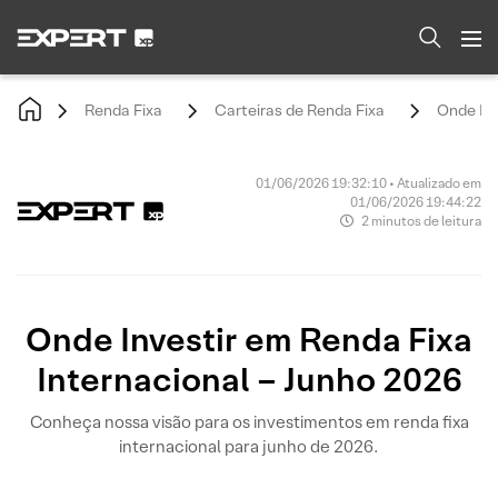
Renda Fixa
Carteiras de Renda Fixa
Onde Inv
01/06/2026 19:32:10 • Atualizado em
01/06/2026 19:44:22
2 minutos de leitura
Onde Investir em Renda Fixa
Internacional – Junho 2026
Conheça nossa visão para os investimentos em renda fixa
internacional para junho de 2026.