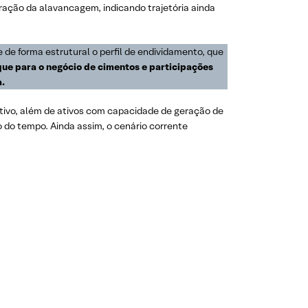
ração da alavancagem, indicando trajetória ainda
de forma estrutural o perfil de endividamento, que
que para o negócio de cimentos e participações
a.
itivo, além de ativos com capacidade de geração de
 do tempo. Ainda assim, o cenário corrente