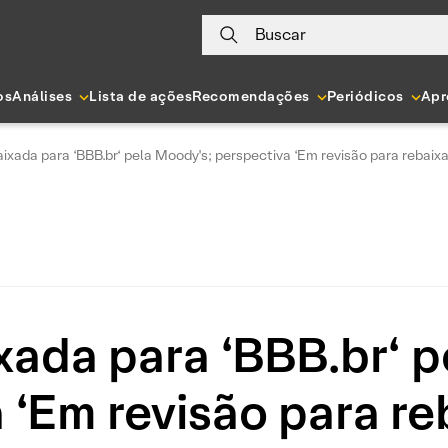
Buscar
os
Análises
Lista de ações
Recomendações
Periódicos
Apr
ixada para ‘BBB.br‘ pela Moody's; perspectiva ‘Em revisão para rebai
xada para ‘BBB.br‘ p
 ‘Em revisão para r