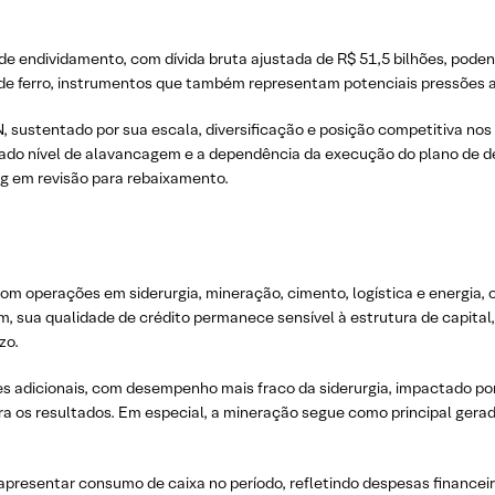
 de endividamento, com dívida bruta ajustada de R$ 51,5 bilhões, pode
de ferro, instrumentos que também representam potenciais pressões a
N, sustentado por sua escala, diversificação e posição competitiva nos
vado nível de alavancagem e a dependência da execução do plano de de
g em revisão para rebaixamento.
operações em siderurgia, mineração, cimento, logística e energia, o q
sim, sua qualidade de crédito permanece sensível à estrutura de capit
zo.
s adicionais, com desempenho mais fraco da siderurgia, impactado po
a os resultados. Em especial, a mineração segue como principal gera
apresentar consumo de caixa no período, refletindo despesas financeira