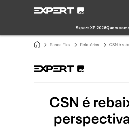
Expert XP 2026
Quem som
Renda Fixa
Relatórios
CSN é reba
CSN é rebai
perspectiva