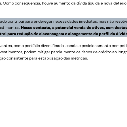
. Como consequência, houve aumento da dívida líquida e nova deterio
do contribui para endereçar necessidades imediatas, mas não resolve 
estimentos.
Nesse contexto, a potencial venda de ativos, com desta
ral para redução de alavancagem e alongamento do perfil da dívid
antes, como portfólio diversificado, escala e posicionamento compet
vestimentos, podem mitigar parcialmente os riscos de crédito ao longo
ão consistente para estabilização das métricas.