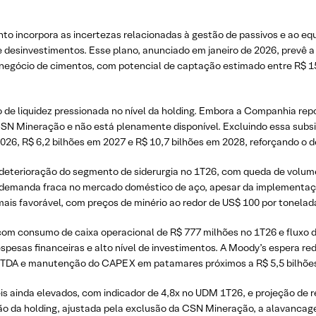
o incorpora as incertezas relacionadas à gestão de passivos e ao eq
esinvestimentos. Esse plano, anunciado em janeiro de 2026, prevê a 
 negócio de cimentos, com potencial de captação estimado entre R$ 15 
de liquidez pressionada no nível da holding. Embora a Companhia repor
SN Mineração e não está plenamente disponível. Excluindo essa subsid
026, R$ 6,2 bilhões em 2027 e R$ 10,7 bilhões em 2028, reforçando o d
a deterioração do segmento de siderurgia no 1T26, com queda de volu
 demanda fraca no mercado doméstico de aço, apesar da implementaç
s favorável, com preços de minério ao redor de US$ 100 por tonelad
m consumo de caixa operacional de R$ 777 milhões no 1T26 e fluxo de c
spesas financeiras e alto nível de investimentos. A Moody’s espera r
BITDA e manutenção do CAPEX em patamares próximos a R$ 5,5 bilhõe
s ainda elevados, com indicador de 4,8x no UDM 1T26, e projeção de r
ão da holding, ajustada pela exclusão da CSN Mineração, a alavancagem