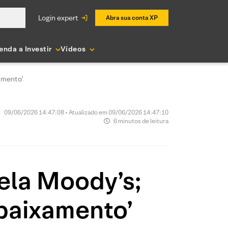
login expert
Abra sua conta XP
enda a Investir
Vídeos
xamento’
09/06/2026 14:47:08 • Atualizado em 09/06/2026 14:47:10
6 minutos de leitura
ela Moody’s;
ebaixamento’