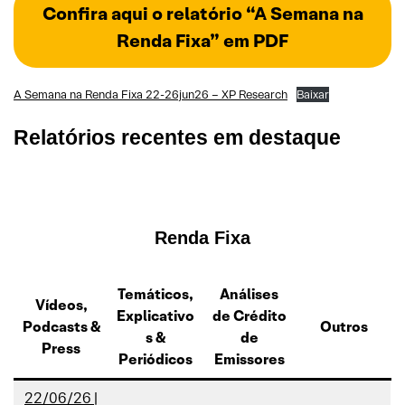
Confira aqui o relatório “A Semana na
Renda Fixa” em PDF
A Semana na Renda Fixa 22-26jun26 – XP Research
Baixar
Relatórios recentes em destaque
Renda Fixa
Temáticos,
Análises
Vídeos,
Explicativo
de Crédito
Podcasts
&
Outros
s
&
de
Press
Periódicos
Emissores
22/06/26 |