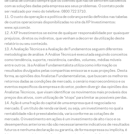
de canal de contato sempre que os clientes que não se sentirem satisfeitos
com as soluções dadas pela empresa aos seus problemas. O contato pode
ser realizado por meio do telefone: 0800 722 3710.
O custo da operação e a política de cobrança estão definidos nas tabelas
de custos operacionais disponibilizadas no site da XP Investimentos:
www.xpi.com.br.
A XP Investimentos se exime de qualquer responsabilidade por quaisquer
prejuízos, diretos ou indiretos, que venham a decorrer da utilização deste
relatório ou seu conteúdo.
A Avaliação Técnica e a Avaliação de Fundamentos seguem diferentes
metodologias de análise. A Análise Técnica é executada seguindo conceitos
como tendência, suporte, resistência, candles, volumes, médias móveis
entre outros. Já a Análise Fundamentalista utiliza como informação os
resultados divulgados pelas companhias emissoras e suas projeções. Desta
forma, as opiniões dos Analistas Fundamentalistas, que buscam os melhores
retornos dadas as condições de mercado, o cenário macroeconômico e os
eventos específicos da empresa e do setor, podem divergir das opiniões dos
Analistas Técnicos, que visam identificar os movimentos mais prováveis dos
preços dos ativos, com utilização de “stops” para limitar as possíveis perdas.
Ação é uma fração do capital de uma empresa que é negociada no
mercado. É um título de renda variável, ou seja, um investimento no qual a
rentabilidade não é preestabelecida, varia conforme as cotações de
mercado. O investimento em ações é um investimento de alto risco e os
desempenhos anteriores não são necessariamente indicativos de resultados
futuros e nenhuma declaração ou garantia, de forma expressa ou implícita, é