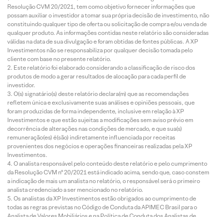
Resolução CVM 20/2021, tem como objetivo fornecer informações que
possam auxiliar o investidor a tomar sua própria decisão de investimento, não
constituindo qualquer tipo de oferta ou solicitação de compra e/ou venda de
qualquer produto. As informações contidas neste relatório são consideradas
válidas na data de sua divulgação e foram obtidas de fontes públicas. A XP
Investimentos não se responsabiliza por qualquer decisão tomada pelo
cliente com base no presente relatório.
Este relatório foi elaborado considerando a classificação de risco dos
produtos de modo a gerar resultados de alocação para cada perfil de
investidor.
O(s) signatário(s) deste relatório declara(m) que as recomendações
refletem única e exclusivamente suas análises e opiniões pessoais, que
foram produzidas de forma independente, inclusive em relação à XP
Investimentos e que estão sujeitas a modificações sem aviso prévio em
decorrência de alterações nas condições de mercado, e que sua(s)
remuneração(es) é(são) indiretamente influenciada por receitas
provenientes dos negócios e operações financeiras realizadas pela XP
Investimentos.
O analista responsável pelo conteúdo deste relatório e pelo cumprimento
da Resolução CVM nº 20/2021 está indicado acima, sendo que, caso constem
a indicação de mais um analista no relatório, o responsável será o primeiro
analista credenciado a ser mencionado no relatório.
Os analistas da XP Investimentos estão obrigados ao cumprimento de
todas as regras previstas no Código de Conduta da APIMEC Brasil para o
Analista de Valores Mobiliários e na Política de Conduta dos Analistas de