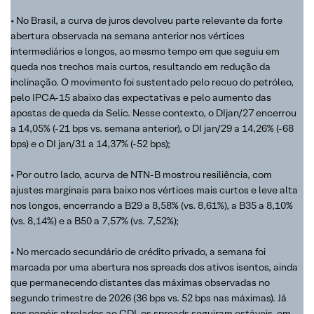
• No Brasil, a curva de juros devolveu parte relevante da forte
abertura observada na semana anterior nos vértices
intermediários e longos, ao mesmo tempo em que seguiu em
queda nos trechos mais curtos, resultando em redução da
inclinação. O movimento foi sustentado pelo recuo do petróleo,
pelo IPCA-15 abaixo das expectativas e pelo aumento das
apostas de queda da Selic. Nesse contexto, o DIjan/27 encerrou
a 14,05% (-21 bps vs. semana anterior), o DI jan/29 a 14,26% (-68
bps) e o DI jan/31 a 14,37% (-52 bps);
• Por outro lado, acurva de NTN-B mostrou resiliência, com
ajustes marginais para baixo nos vértices mais curtos e leve alta
nos longos, encerrando a B29 a 8,58% (vs. 8,61%), a B35 a 8,10%
(vs. 8,14%) e a B50 a 7,57% (vs. 7,52%);
• No mercado secundário de crédito privado, a semana foi
marcada por uma abertura nos spreads dos ativos isentos, ainda
que permanecendo distantes das máximas observadas no
segundo trimestre de 2026 (36 bps vs. 52 bps nas máximas). Já
nos papéis atrelados ao CDI, os spreads seguiram estáveis, em