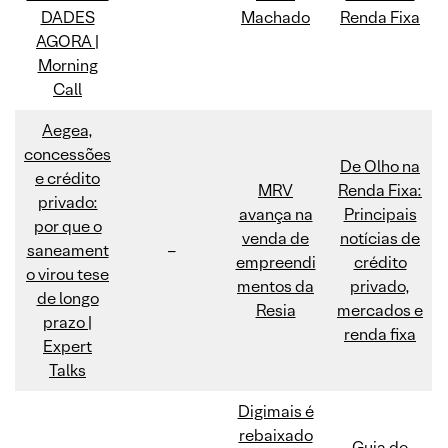
DADES
Machado
Renda Fixa
AGORA |
Morning
Call
Aegea,
concessões
De Olho na
e crédito
MRV
Renda Fixa:
privado:
avança na
Principais
por que o
venda de
notícias de
saneament
–
empreendi
crédito
o virou tese
mentos da
privado,
de longo
Resia
mercados e
prazo |
renda fixa
Expert
Talks
Digimais é
rebaixado
Guia de