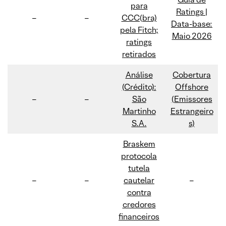
para
Ratings |
–
–
CCC(bra)
Data-base:
pela Fitch;
Maio 2026
ratings
retirados
Análise
Cobertura
(Crédito):
Offshore
–
–
São
(Emissores
Martinho
Estrangeiro
S.A.
s)
Braskem
protocola
tutela
–
–
cautelar
–
contra
credores
financeiros