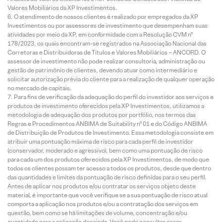
Valores Mobiliários da XP Investimentos.
O atendimento de nossos clientes é realizado por empregados da XP
Investimentos ou por assessores de investimento que desempenham suas
atividades por meio da XP, em conformidade com a Resolução CVM nº
178/2023, os quais encontram-se registrados na Associação Nacional das
Corretoras e Distribuidoras de Títulos e Valores Mobiliários – ANCORD. O
assessor de investimento não pode realizar consultoria, administração ou
gestão de patrimônio de clientes, devendo atuar como intermediário e
solicitar autorização prévia do cliente para a realização de qualquer operação
no mercado de capitais.
Para fins de verificação da adequação do perfil do investidor aos serviços e
produtos de investimento oferecidos pela XP Investimentos, utilizamos a
metodologia de adequação dos produtos por portfólio, nos termos das
Regras e Procedimentos ANBIMA de Suitability nº 01 e do Código ANBIMA
de Distribuição de Produtos de Investimento. Essa metodologia consiste em
atribuir uma pontuação máxima de risco para cada perfil de investidor
(conservador, moderado e agressivo), bem como uma pontuação de risco
para cada um dos produtos oferecidos pela XP Investimentos, de modo que
todos os clientes possam ter acesso a todos os produtos, desde que dentro
das quantidades e limites da pontuação de risco definidas para o seu perfil.
Antes de aplicar nos produtos e/ou contratar os serviços objeto deste
material, é importante que você verifique se a sua pontuação de risco atual
comporta a aplicação nos produtos e/ou a contratação dos serviços em
questão, bem como se há limitações de volume, concentração e/ou
quantidade para a aplicação desejada. Você pode consultar essas