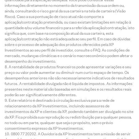
informações diretamente no momento da transmissão da sua ordem ou,
ainda, consultando o risco geral da sua carteira na tela de carteira (Visão
Risco). Caso a sua pontuação de risco atual não comporte a
aplicação/contratação pretendida, ou caso existam limitações em relação à
quantidade e/ou volume financeiro para a referida aplicação/contratação, isto
significa que, com base na composição atual da sua carteira, esta
aplicação/contratação não está adequada ao seu perfil. Em caso de dúvidas
sobre o processo de adequação dos produtos oferecidos pela XP
Investimentos ao seu perfil de investidor, consulte o FAQ. As condições de
mercado, mudanças climáticas e o cenário macroeconômico podem afetar o
desempenho do investimento.
A rentabilidade de produtos financeiros pode apresentar variações e seu
preço ou valor pode aumentar ou diminuir num curto espaço de tempo. Os
desempenhos anteriores não são necessariamente indicativos de resultados
futuros. A rentabilidade divulgada não é líquida de impostos. As informações
presentes neste material são baseadas em simulações e os resultados reais
poderão ser significativamente diferentes.
Este relatório é destinado à circulação exclusiva para a rede de
relacionamento da XP Investimentos, incluindo assessores de
investimentos da XP e clientes da XP, podendo também ser divulgado no site
da XP. Fica proibida sua reprodução ou redistribuição para qualquer pessoa,
no todo ou em parte, qualquer que seja o propósito, sem o prévio
consentimento expresso da XP Investimentos.
0800 77 20202. A Ouvidoria da XP Investimentos tem a missão de servir