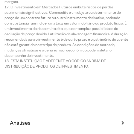
margem.
O investimento em Mercados Futuros embute riscos de perdas
patrimoniais significativos. Commodity é um objeto ou determinante de
preço de um contrato futuro ou outro instrumento derivativo, podendo
consubstanciar um índice, uma taxa, um valor mobiliário ou produto físico. É
um investimento de risco muito alto, que contempla a possibilidade de
oscilação de preço devido à utilização de alavancagem financeira. A duração
recomendada para o investimento é de curto prazo e o patrimônio do cliente
não está garantido neste tipo de produto. As condições de mercado,
mudanças climáticas e o cenário macroeconômico podem afetar o
desempenho do investimento.
ESTA INSTITUIÇÃO É ADERENTE AO CÓDIGO ANBIMA DE
DISTRIBUIÇÃO DE PRODUTOS DE INVESTIMENTO.
Análises