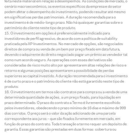
feita neste material em relação a desempenhos. As condições de mercado, o
cenário macroeconômico, os eventos específicos da empresa e do setor
podem afetar o desempenho do investimento, podendo resultar até mesmo
em significativas perdas patrimoniais. A duração recomendada para o
investimento é de médio-longo prazo. Não há quaisquer garantias sobre o
patrimônio do cliente neste tipo de produto.
O investimento em opções é preferencialmente indicado para
investidores de perfil agressivo, de acordo com a política de suitability
praticada pela XP Investimentos. No mercado de opções, são negociados
direitos de compra ou venda de um bem por preço fixado em data futura,
devendo o adquirente do direito negociado pagar um prêmio ao vendedor tal
como num acordo seguro. As operações com esses derivativos são
consideradas de risco muito alto por apresentarem altas relações de risco e
retorno e algumas posições apresentarem a possibilidade de perdas
superiores ao capital investido. A duração recomendada para o investimento
é de curto prazo e o patrimônio do cliente não está garantido neste tipo de
produto.
O investimento em termos são contratos para compra ou a venda de uma
determinada quantidade de ações, a um preço fixado, para liquidação em
prazo determinado. O prazo do contrato a Termo é livremente escolhido
pelos investidores, obedecendo o prazo mínimo de 16 dias e máximo de 999
dias corridos. O preço será o valor da ação adicionado de uma parcela
correspondente aos juros – que são fixados livremente em mercado, em
função do prazo do contrato. Toda transação a termo requer um depósito de
garantia. Essas garantias são prestadas em duas formas: cobertura ou