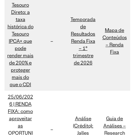
Tesouro
Direto: a
taxa
Temporada
histórica do
de
Mapa de
Tesouro
Resultados
Conteúdos
IPCA+ que
–
Renda Fixa
– Renda
pode
– 1º
Fixa
render mais
trimestre
de 200% e
de 2026
proteger
mais do
que o CDI
25/06/202
6 | RENDA
FIXA: como
aproveitar
Análise
Guia de
as
(Crédito):
Análises –
–
OPORTUNI
Jalles
Research