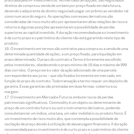
praticada pela XP Investimentos. No mercado de opções, são negociados
direitos de compra ou venda de um bem por preço fixado em data futura,
devendo o adquirente do direito negociado pagar um prêmio ao vendedor tal
como num acordo seguro. As operações com esses derivativos são
consideradas de risco muito alto por apresentarem altas relações de risco e
retorno e algumas posições apresentarem a possibilidade de perdas
superiores ao capital investido. A duração recomendada para o investimento
é de curto prazo e o patrimônio do cliente não está garantido neste tipo de
produto.
O investimento em termos são contratos para compra ou a venda de uma
determinada quantidade de ações, a um preço fixado, para liquidação em
prazo determinado. O prazo do contrato a Termo é livremente escolhido
pelos investidores, obedecendo o prazo mínimo de 16 dias e máximo de 999
dias corridos. O preço será o valor da ação adicionado de uma parcela
correspondente aos juros – que são fixados livremente em mercado, em
função do prazo do contrato. Toda transação a termo requer um depósito de
garantia. Essas garantias são prestadas em duas formas: cobertura ou
margem.
O investimento em Mercados Futuros embute riscos de perdas
patrimoniais significativos. Commodity é um objeto ou determinante de
preço de um contrato futuro ou outro instrumento derivativo, podendo
consubstanciar um índice, uma taxa, um valor mobiliário ou produto físico. É
um investimento de risco muito alto, que contempla a possibilidade de
oscilação de preço devido à utilização de alavancagem financeira. A duração
recomendada para o investimento é de curto prazo e o patrimônio do cliente