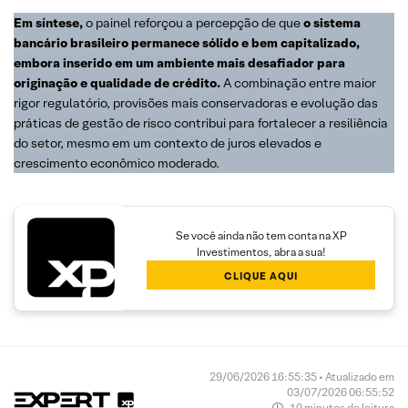
Em síntese,
o painel reforçou a percepção de que
o sistema
bancário brasileiro permanece sólido e bem capitalizado,
embora inserido em um ambiente mais desafiador para
originação e qualidade de crédito.
A combinação entre maior
rigor regulatório, provisões mais conservadoras e evolução das
práticas de gestão de risco contribui para fortalecer a resiliência
do setor, mesmo em um contexto de juros elevados e
crescimento econômico moderado.
Se você ainda não tem conta na XP
Investimentos, abra a sua!
CLIQUE AQUI
29/06/2026 16:55:35 • Atualizado em
03/07/2026 06:55:52
10 minutos de leitura