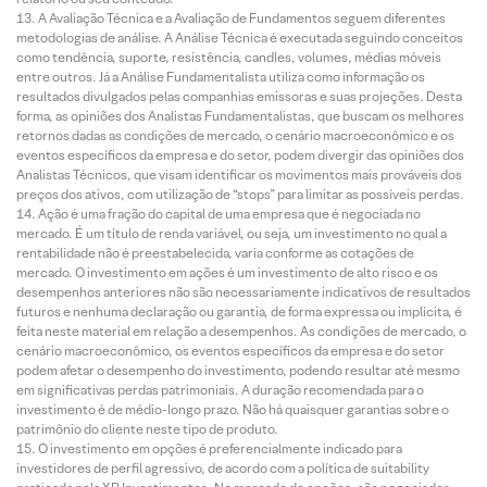
A Avaliação Técnica e a Avaliação de Fundamentos seguem diferentes
metodologias de análise. A Análise Técnica é executada seguindo conceitos
como tendência, suporte, resistência, candles, volumes, médias móveis
entre outros. Já a Análise Fundamentalista utiliza como informação os
resultados divulgados pelas companhias emissoras e suas projeções. Desta
forma, as opiniões dos Analistas Fundamentalistas, que buscam os melhores
retornos dadas as condições de mercado, o cenário macroeconômico e os
eventos específicos da empresa e do setor, podem divergir das opiniões dos
Analistas Técnicos, que visam identificar os movimentos mais prováveis dos
preços dos ativos, com utilização de “stops” para limitar as possíveis perdas.
Ação é uma fração do capital de uma empresa que é negociada no
mercado. É um título de renda variável, ou seja, um investimento no qual a
rentabilidade não é preestabelecida, varia conforme as cotações de
mercado. O investimento em ações é um investimento de alto risco e os
desempenhos anteriores não são necessariamente indicativos de resultados
futuros e nenhuma declaração ou garantia, de forma expressa ou implícita, é
feita neste material em relação a desempenhos. As condições de mercado, o
cenário macroeconômico, os eventos específicos da empresa e do setor
podem afetar o desempenho do investimento, podendo resultar até mesmo
em significativas perdas patrimoniais. A duração recomendada para o
investimento é de médio-longo prazo. Não há quaisquer garantias sobre o
patrimônio do cliente neste tipo de produto.
O investimento em opções é preferencialmente indicado para
investidores de perfil agressivo, de acordo com a política de suitability