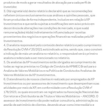
produtos de modo a gerar resultados de alocação para cada perfil de
investidor.
O(s) signatário(s) deste relatório declara(m) que as recomendações
refletem única e exclusivamente suas análises e opiniões pessoais, que
foram produzidas de forma independente, inclusive em relação à XP
Investimentos e que estão sujeitas a modificações sem aviso prévio em
decorrência de alterações nas condições de mercado, e que sua(s)
remuneração(es) é(são) indiretamente influenciada por receitas
provenientes dos negócios e operações financeiras realizadas pela XP
Investimentos.
O analista responsável pelo conteúdo deste relatório e pelo cumprimento
da Resolução CVM nº 20/2021 está indicado acima, sendo que, caso constem
a indicação de mais um analista no relatório, o responsável será o primeiro
analista credenciado a ser mencionado no relatório.
Os analistas da XP Investimentos estão obrigados ao cumprimento de
todas as regras previstas no Código de Conduta da APIMEC Brasil para o
Analista de Valores Mobiliários e na Política de Conduta dos Analistas de
Valores Mobiliários da XP Investimentos.
O atendimento de nossos clientes é realizado por empregados da XP
Investimentos ou por assessores de investimento que desempenham suas
atividades por meio da XP, em conformidade com a Resolução CVM nº
178/2023, os quais encontram-se registrados na Associação Nacional das
Corretoras e Distribuidoras de Títulos e Valores Mobiliários – ANCORD. O
assessor de investimento não pode realizar consultoria, administração ou
gestão de patrimônio de clientes, devendo atuar como intermediário e