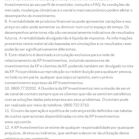
Investimentos ao seu perfil de investidor, consulte o FAQ. As condições de
mercado, mudanças climáticas e o cenário macroeconômico podem afetar o
desempenho do investimento.
A rentabilidade de produtos financeiros pode apresentar variações e seu
preço ou valor pode aumentar ou diminuir num curto espaço de tempo. Os
desempenhos anteriores não são necessariamente indicativos de resultados
futuros. A rentabilidade divulgada não é líquida de impostos. As informações
presentes neste material são baseadas em simulações e os resultados reais
poderão ser significativamente diferentes.
Este relatório é destinado à circulação exclusiva para a rede de
relacionamento da XP Investimentos, incluindo assessores de
investimentos da XP e clientes da XP, podendo também ser divulgado no site
da XP. Fica proibida sua reprodução ou redistribuição para qualquer pessoa,
no todo ou em parte, qualquer que seja o propósito, sem o prévio
consentimento expresso da XP Investimentos.
0800 77 20202. A Ouvidoria da XP Investimentos tem a missão de servir
de canal de contato sempre que os clientes que não se sentirem satisfeitos
com as soluções dadas pela empresa aos seus problemas. O contato pode
ser realizado por meio do telefone: 0800 722 3710.
O custo da operação e a política de cobrança estão definidos nas tabelas
de custos operacionais disponibilizadas no site da XP Investimentos:
www.xpi.com.br.
A XP Investimentos se exime de qualquer responsabilidade por quaisquer
prejuízos, diretos ou indiretos, que venham a decorrer da utilização deste
relatório ou seu conteúdo.