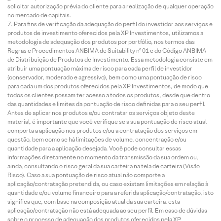
solicitar autorização prévia do cliente para a realização de qualquer operação
no mercado de capitais.
Para fins de verificação da adequação do perfil do investidor aos serviços e
produtos de investimento oferecidos pela XP Investimentos, utilizamos a
metodologia de adequação dos produtos por portfólio, nos termos das
Regras e Procedimentos ANBIMA de Suitability nº 01 e do Código ANBIMA
de Distribuição de Produtos de Investimento. Essa metodologia consiste em
atribuir uma pontuação máxima de risco para cada perfil de investidor
(conservador, moderado e agressivo), bem como uma pontuação de risco
para cada um dos produtos oferecidos pela XP Investimentos, de modo que
todos os clientes possam ter acesso a todos os produtos, desde que dentro
das quantidades e limites da pontuação de risco definidas para o seu perfil.
Antes de aplicar nos produtos e/ou contratar os serviços objeto deste
material, é importante que você verifique se a sua pontuação de risco atual
comporta a aplicação nos produtos e/ou a contratação dos serviços em
questão, bem como se há limitações de volume, concentração e/ou
quantidade para a aplicação desejada. Você pode consultar essas
informações diretamente no momento da transmissão da sua ordem ou,
ainda, consultando o risco geral da sua carteira na tela de carteira (Visão
Risco). Caso a sua pontuação de risco atual não comporte a
aplicação/contratação pretendida, ou caso existam limitações em relação à
quantidade e/ou volume financeiro para a referida aplicação/contratação, isto
significa que, com base na composição atual da sua carteira, esta
aplicação/contratação não está adequada ao seu perfil. Em caso de dúvidas
sobre o processo de adequação dos produtos oferecidos pela XP