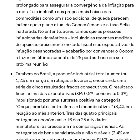
prolongado para assegurar a convergência da inflação para
a meta” e a inclusão dos preços mais baixos das
commodities como um risco adicional de queda parecem
indicar que o plano atual do Copom é manter a taxa Selic
inalterada. No entanto, acreditamos que as pressões
inflacionárias domésticas – incluindo as recentes medidas
de apoio ao crescimento no lado fiscal e as expectativas de
inflação desancoradas – acabarão por convencer o Copom
a fazer um último aumento de 25 pontos-base em sua
próxima reunião;
Também no Brasil, a produção industrial total aumentou
1,2% em março em relação a fevereiro, encerrando uma
série de cinco resultados fracos consecutivos. O resultado
ficou acima das expectativas (XP: 0,5%; consenso: 0,3%),
impulsionado por uma surpresa positiva na categoria
“Coque, produtos petrolíferos e biocombustíveis” (3,4% em
relação ao mês anterior). Três das quatro principais
categorias econômicas e 16 das 25 atividades
manufatureiras cresceram na comparação mensal. As
categorias de bens semiduráveis e não duráveis (2,4% em
relação ao mês anterior) e bens duráveis (3,8% em relação