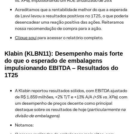
vs. XPe), impulsionando um ROE anualizado de 26%
Acreditamos que a rentabilidade melhor do que a esperada
da Lavvi levou a resultados positivos no 1T25, o que poderia
desencadear uma reação positiva das ações. Reiteramos
nossa recomendação de compra para a ação.
Clique aqui
para acessar o relatório completo.
Klabin (KLBN11): Desempenho mais forte
do que o esperado de embalagens
impulsionando EBITDA – Resultados do
1T25
A Klabin reportou resultados sólidos,
com EBITDA ajustado
de R$ 1.859 milhões, +2% T/T e +13% A/A
(+5% vs. XPe),
com
um desempenho de preços decente como principal
destaque sobre os resultados de hoje (
particularmente na
divisão de embalagens).
Notamos: