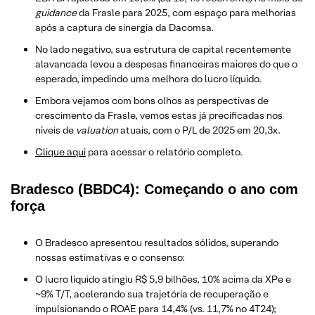
guidance
da Frasle para 2025, com espaço para melhorias
após a captura de sinergia da Dacomsa.
No lado negativo,
sua estrutura de capital recentemente
alavancada levou a despesas financeiras maiores do que o
esperado, impedindo uma melhora do lucro líquido.
Embora vejamos com bons olhos as perspectivas de
crescimento da Frasle, vemos estas já precificadas nos
níveis de
valuation
atuais, com o P/L de 2025 em 20,3x.
​Clique aqui
para acessar o relatório completo.
Bradesco (BBDC4): Começando o ano com
força
O Bradesco apresentou resultados sólidos, superando
nossas estimativas e o consenso:
O lucro líquido atingiu R$ 5,9 bilhões, 10% acima da XPe e
~9% T/T, acelerando sua trajetória de recuperação e
impulsionando o ROAE para 14,4% (vs. 11,7% no 4T24);