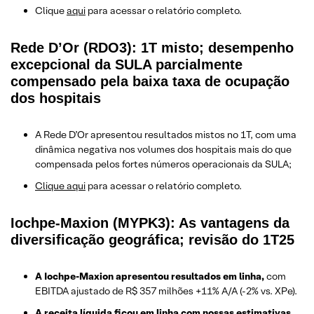
Clique
aqui
para acessar o relatório completo.
Rede D’Or (RDO3): 1T misto; desempenho
excepcional da SULA parcialmente
compensado pela baixa taxa de ocupação
dos hospitais
A Rede D’Or apresentou resultados mistos no 1T, com uma
dinâmica negativa nos volumes dos hospitais mais do que
compensada pelos fortes números operacionais da SULA;
Clique aqui
para acessar o relatório completo.
Iochpe-Maxion (MYPK3): As vantagens da
diversificação geográfica; revisão do 1T25
A Iochpe-Maxion apresentou resultados em linha,
com
EBITDA ajustado de R$ 357 milhões +11% A/A (-2% vs. XPe).
A receita líquida ficou em linha com nossas estimativas