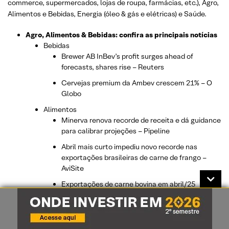
commerce, supermercados, lojas de roupa, farmácias, etc.)
, Agro,
Alimentos e Bebidas, Energia (óleo & gás e elétricas) e Saúde.
Agro, Alimentos & Bebidas: confira as principais notícias
Bebidas
Brewer AB InBev’s profit surges ahead of
forecasts, shares rise – Reuters
Cervejas premium da Ambev crescem 21% – O
Globo
Alimentos
Minerva renova recorde de receita e dá guidance
para calibrar projeções – Pipeline
Abril mais curto impediu novo recorde nas
exportações brasileiras de carne de frango –
AviSite
Exportações de carne bovina em abril/25
registram o segundo melhor desempenho da
série histórica – PecSite.
Agro