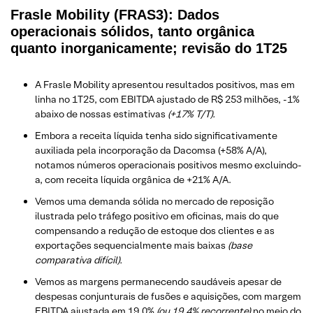
Frasle Mobility (FRAS3): Dados
operacionais sólidos, tanto orgânica
quanto inorganicamente; revisão do 1T25
A Frasle Mobility apresentou resultados positivos, mas em
linha no 1T25,
com EBITDA ajustado de R$ 253 milhões, -1%
abaixo de nossas estimativas
(+17% T/T).
Embora a receita líquida tenha sido significativamente
auxiliada pela incorporação da Dacomsa (+58% A/A),
notamos números operacionais positivos mesmo excluindo-
a, com receita líquida orgânica de +21% A/A.
Vemos uma demanda sólida no mercado de reposição
ilustrada pelo tráfego positivo em oficinas, mais do que
compensando a redução de estoque dos clientes e as
exportações sequencialmente mais baixas
(base
comparativa difícil).
Vemos as margens permanecendo saudáveis apesar de
despesas conjunturais de fusões e aquisições, com margem
EBITDA ajustada em 19,0%
(ou 19,4% recorrente)
no meio do