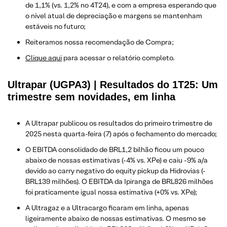
de 1,1% (vs. 1,2% no 4T24), e com a empresa esperando que
o nível atual de depreciação e margens se mantenham
estáveis ​​no futuro;
Reiteramos nossa recomendação de Compra;
Clique aqui
para acessar o relatório completo.
Ultrapar (UGPA3) | Resultados do 1T25: Um
trimestre sem novidades, em linha
A Ultrapar publicou os resultados do primeiro trimestre de
2025 nesta quarta-feira (7) após o fechamento do mercado;
O EBITDA consolidado de BRL1,2 bilhão ficou um pouco
abaixo de nossas estimativas (-4% vs. XPe) e caiu -9% a/a
devido ao carry negativo do equity pickup da Hidrovias (-
BRL139 milhões). O EBITDA da Ipiranga de BRL826 milhões
foi praticamente igual nossa estimativa (+0% vs. XPe);
A Ultragaz e a Ultracargo ficaram em linha, apenas
ligeiramente abaixo de nossas estimativas. O mesmo se