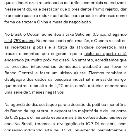
que as incertezas relacionadas às tarifas comerciais se reduzam.
Nesse sentido, vale destacar que o presidente Trump rejeitou dar
o primeiro passo e reduzir as tarifas para produtos chineses como
forma de trazer a China à mesa de negociação.
No Brasil, o Copom
aumentou a taxa Selic em 0,5 p.p., chegando
a 14,75% ao ano
. No comunicado pós-reunião, o Copom ressaltou
as incertezas globais e a força da atividade doméstica, mas
trouxe elementos que sugerem que o
ciclo de aperto está
encerrado
(ou muito próximo disso). No entanto, acreditamos que
as pressões inflacionárias domésticas acabarão por levar o
Banco Central a fazer um último ajuste. Tivemos também a
divulgação dos dados da pesquisa industrial mensal de março,
que mostrou uma alta de 1,2% ante o mês anterior, encerrando
uma série de 5 meses negativos.
Na agenda do dia, destaque para a decisão de política monetária
do Banco da Inglaterra. A expectativa majoritária é de um corte
de 0,25 p.p., e o mercado espera mais três cortes adicionais neste
ano. No Brasil, teremos a divulgação do IGP-DI de abril, com
consenso indicando alta de 0,35%, revertendo parcialmente a