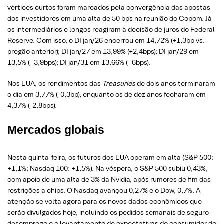
vértices curtos foram marcados pela convergência das apostas
dos investidores em uma alta de 50 bps na reunião do Copom. Já
os intermediários e longos reagiram à decisão de juros do Federal
Reserve. Com isso, o DI jan/26 encerrou em 14,72% (+1,3bp vs.
pregão anterior); DI jan/27 em 13,99% (+2,4bps); DI jan/29 em
13,5% (- 3,9bps); DI jan/31 em 13,66% (- 6bps).
Nos EUA, os rendimentos das
Treasuries
de dois anos terminaram
o dia em 3,77% (-0,3bp), enquanto os de dez anos fecharam em
4,37% (-2,8bps).
Mercados globais
Nesta quinta-feira, os futuros dos EUA operam em alta (S&P 500:
+1,1%; Nasdaq 100: +1,5%). Na véspera, o S&P 500 subiu 0,43%,
com apoio de uma alta de 3% da Nvidia, após rumores de fim das
restrições a chips. O Nasdaq avançou 0,27% e o Dow, 0,7%. A
atenção se volta agora para os novos dados econômicos que
serão divulgados hoje, incluindo os pedidos semanais de seguro-
desemprego e o levantamento de expectativas do consumidor do