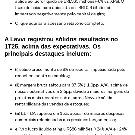
aplica ao lucro líquido de BRL363 milhões (-6% vs. XPe). O
fluxo de caixa para acionista de -BRL0,9 bilhão foi
impactado negativamente pelo capital de giro;
Clique
aqui
para acessar o relatório completo.
A Lavvi registrou sólidos resultados no
1T25, acima das expectativas. Os
principais destaques incluem:
(i) sólido crescimento de 8% de receita, impulsionado pelo
reconhecimento de backlog;
(ii) margem bruta saltou para 37,5% (+1,9p.p. A/A), acima de
nossas estimativas em 2,5p.p, devido a maiores margens de
projetos mais recentes sob a marca Novvo e sólida
rentabilidade das vendas de estoques;
(iii) EBITDA superou em 15%, apesar de maiores despesas
comerciais relacionadas aos próximos lançamentos;
e (iv) o lucro líquido atingiu R$86 milhões (+24% A/A e +24%