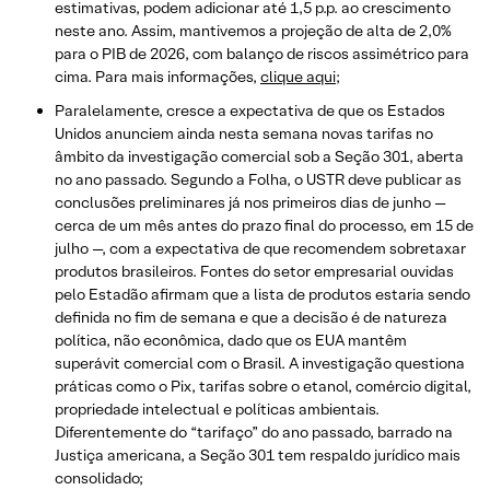
estimativas, podem adicionar até 1,5 p.p. ao crescimento
neste ano. Assim, mantivemos a projeção de alta de 2,0%
para o PIB de 2026, com balanço de riscos assimétrico para
cima. Para mais informações,
clique aqui
;
Paralelamente, cresce a expectativa de que os Estados
Unidos anunciem ainda nesta semana novas tarifas no
âmbito da investigação comercial sob a Seção 301, aberta
no ano passado. Segundo a Folha, o USTR deve publicar as
conclusões preliminares já nos primeiros dias de junho —
cerca de um mês antes do prazo final do processo, em 15 de
julho —, com a expectativa de que recomendem sobretaxar
produtos brasileiros. Fontes do setor empresarial ouvidas
pelo Estadão afirmam que a lista de produtos estaria sendo
definida no fim de semana e que a decisão é de natureza
política, não econômica, dado que os EUA mantêm
superávit comercial com o Brasil. A investigação questiona
práticas como o Pix, tarifas sobre o etanol, comércio digital,
propriedade intelectual e políticas ambientais.
Diferentemente do “tarifaço” do ano passado, barrado na
Justiça americana, a Seção 301 tem respaldo jurídico mais
consolidado;