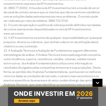
consentimento expresso da XP Investimentos.
0800 77 20202. A Ouvidoria da XP Investimentos tem a missão de servir
de canal de contato sempre que os clientes que não se sentirem satisfeitos
com as soluções dadas pela empresa aos seus problemas. O contato pode
ser realizado por meio do telefone: 0800 722 3710.
O custo da operação e a política de cobrança estão definidos nas tabelas
de custos operacionais disponibilizadas no site da XP Investimentos:
www.xpi.com.br.
A XP Investimentos se exime de qualquer responsabilidade por quaisquer
prejuízos, diretos ou indiretos, que venham a decorrer da utilização deste
relatório ou seu conteúdo.
A Avaliação Técnica e a Avaliação de Fundamentos seguem diferentes
metodologias de análise. A Análise Técnica é executada seguindo conceitos
como tendência, suporte, resistência, candles, volumes, médias móveis
entre outros. Já a Análise Fundamentalista utiliza como informação os
resultados divulgados pelas companhias emissoras e suas projeções. Desta
forma, as opiniões dos Analistas Fundamentalistas, que buscam os melhores
retornos dadas as condições de mercado, o cenário macroeconômico e os
eventos específicos da empresa e do setor, podem divergir das opiniões dos
Analistas Técnicos, que visam identificar os movimentos mais prováveis dos
preços dos ativos, com utilização de “stops” para limitar as possíveis perdas.
Ação é uma fração do capital de uma empresa que é negociada no
mercado. É um título de renda variável, ou seja, um investimento no qual a
rentabilidade não é preestabelecida, varia conforme as cotações de
mercado. O investimento em ações é um investimento de alto risco e os