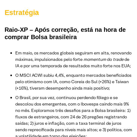
Estratégia
Raio-XP – Após correção, está na hora de
comprar Bolsa brasileira
Em maio, os mercados globais seguiram em alta, renovando
máximas, impulsionados pelo forte
momentum
do
trade
de
IA e por uma temporada de resultados muito forte nos EUA;
O MSCI ACWI subiu 4,4%, enquanto mercados beneficiados
pelo otimismo com IA, como Coreia do Sul (+26%) e Taiwan
(+16%), tiveram desempenho ainda mais positivo;
O Brasil, por sua vez, continuou perdendo fôlego e se
descolou dos emergentes, com o Ibovespa caindo mais 9%
no mês. Exploramos três desafios para a Bolsa brasileira: 1)
fluxos de estrangeiros, com 24 de 26 pregões registrando
saídas; 2) juros e inflação, com a taxa terminal de juros
sendo reprecificada para níveis mais altos; e 3) política, com
a volatilidade em torno das eleições;