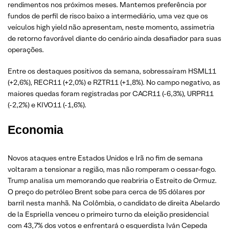
rendimentos nos próximos meses. Mantemos preferência por
fundos de perfil de risco baixo a intermediário, uma vez que os
veículos high yield não apresentam, neste momento, assimetria
de retorno favorável diante do cenário ainda desafiador para suas
operações.
Entre os destaques positivos da semana, sobressaíram HSML11
(+2,6%), RECR11 (+2,0%) e RZTR11 (+1,8%). No campo negativo, as
maiores quedas foram registradas por CACR11 (-6,3%), URPR11
(-2,2%) e KIVO11 (-1,6%).
Economia
Novos ataques entre Estados Unidos e Irã no fim de semana
voltaram a tensionar a região, mas não romperam o cessar-fogo.
Trump analisa um memorando que reabriria o Estreito de Ormuz.
O preço do petróleo Brent sobe para cerca de 95 dólares por
barril nesta manhã. Na Colômbia, o candidato de direita Abelardo
de la Espriella venceu o primeiro turno da eleição presidencial
com 43,7% dos votos e enfrentará o esquerdista Iván Cepeda