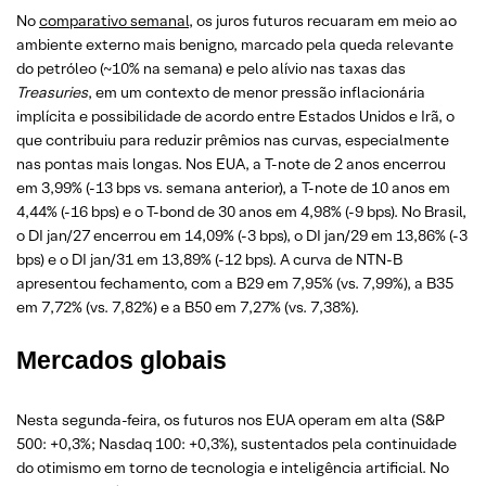
No
comparativo semanal
, os juros futuros recuaram em meio ao
ambiente externo mais benigno, marcado pela queda relevante
do petróleo (~10% na semana) e pelo alívio nas taxas das
Treasuries
, em um contexto de menor pressão inflacionária
implícita e possibilidade de acordo entre Estados Unidos e Irã, o
que contribuiu para reduzir prêmios nas curvas, especialmente
nas pontas mais longas. Nos EUA, a T-note de 2 anos encerrou
em 3,99% (-13 bps vs. semana anterior), a T-note de 10 anos em
4,44% (-16 bps) e o T-bond de 30 anos em 4,98% (-9 bps). No Brasil,
o DI jan/27 encerrou em 14,09% (-3 bps), o DI jan/29 em 13,86% (-3
bps) e o DI jan/31 em 13,89% (-12 bps). A curva de NTN-B
apresentou fechamento, com a B29 em 7,95% (vs. 7,99%), a B35
em 7,72% (vs. 7,82%) e a B50 em 7,27% (vs. 7,38%).
Mercados globais
Nesta segunda-feira, os futuros nos EUA operam em alta (S&P
500: +0,3%; Nasdaq 100: +0,3%), sustentados pela continuidade
do otimismo em torno de tecnologia e inteligência artificial. No