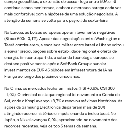
campo geopolítico, a extensão do cessar-fogo entre EUA e Irã
continua sendo monitorada, embora o mercado pareça cada vez
mais confortável com a hipótese de uma solução negociada. A
atenção da semana se volta para o payroll de sexta-feira.
Na Europa, as bolsas europeias operam levemente negativas
(Stoxx 600: -0,1%). Apesar das negociações entre Washington e
Teerã continuarem, a escalada militar entre Israel e Líbano voltou
a elevar preocupações sobre estabilidade regional e oferta de
energia. Em contrapartida, o setor de tecnologia europeu se
destaca positivamente após a SoftBank Group anunciar
investimentos de EUR 45 bilhões em infraestrutura de IA na
França ao longo dos próximos cinco anos.
Na China, os mercados fecharam mistos (HSI +0,9%; CSI 300
-1,0%). O principal destaque regional foi novamente a Coreia do
Sul, onde o Kospi avançou 3,7% e renovou máximas históricas. As
ações da Samsung Electronics dispararam mais de 10%,
atingindo recorde histórico e impulsionando o índice local. No
Japão, o Nikkei avançou 0,9%, aproximando-se novamente dos
recordes recentes.
Veja os top 5 temas da semana
.