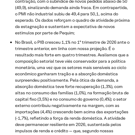
contração, com o subíndice de novos pedidos abaixo de 50
(49,9), sinalizando demanda ainda fraca. Em contrapartida,
o PMI não industrial subiu de 49,4 para 50,1, acima do
esperado. Os dados reforçam o quadro de atividade próxima
da estagnação e sustentam a expectativa de novos
estímulos por parte de Pequim;
No Brasil, o PIB cresceu 1,1% no 1º trimestre de 2026 ante o
trimestre anterior, em linha com nossa projeção. É o
resultado mais forte em quatro trimestres. Avaliamos que a
composição setorial teve viés conservador para a política
monetária, uma vez que os setores mais sensíveis ao ciclo
econômico ganharam tração e a absorção doméstica
surpreendeu positivamente. Pela ótica da demanda, a
absorção doméstica teve forte recuperação (1,3%), com
altas no consumo das famílias (1,0%), na formação bruta de
capital fixo (3,5%) e no consumo do governo (0,4%); o setor
externo contribuiu negativamente na margem, com as
importações (4,4%) crescendo bem acima das exportações
(-1,7%), refletindo a força da renda doméstica. A atividade
deve permanecer resiliente em 2026, sustentada pelos
impulsos de renda e crédito — que, segundo nossas