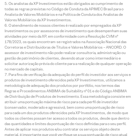
Os analistas da XP Investimentos estão obrigados ao cumprimento de
todas as regras previstas no Código de Conduta da APIMEC Brasil para o
Analista de Valores Mobiliários e na Política de Conduta dos Analistas de
Valores Mobiliários da XP Investimentos.
O atendimento de nossos clientes é realizado por empregados da XP
Investimentos ou por assessores de investimento que desempenham suas
atividades por meio da XP, em conformidade com a Resolução CVM nº
178/2023, os quais encontram-se registrados na Associação Nacional das
Corretoras e Distribuidoras de Títulos e Valores Mobiliários – ANCORD. O
assessor de investimento não pode realizar consultoria, administração ou
gestão de patrimônio de clientes, devendo atuar como intermediário e
solicitar autorização prévia do cliente para a realização de qualquer operação
no mercado de capitais.
Para fins de verificação da adequação do perfil do investidor aos serviços e
produtos de investimento oferecidos pela XP Investimentos, utilizamos a
metodologia de adequação dos produtos por portfólio, nos termos das
Regras e Procedimentos ANBIMA de Suitability nº 01 e do Código ANBIMA
de Distribuição de Produtos de Investimento. Essa metodologia consiste em
atribuir uma pontuação máxima de risco para cada perfil de investidor
(conservador, moderado e agressivo), bem como uma pontuação de risco
para cada um dos produtos oferecidos pela XP Investimentos, de modo que
todos os clientes possam ter acesso a todos os produtos, desde que dentro
das quantidades e limites da pontuação de risco definidas para o seu perfil.
Antes de aplicar nos produtos e/ou contratar os serviços objeto deste
material, é importante que você verifique se a sua pontuação de risco atual