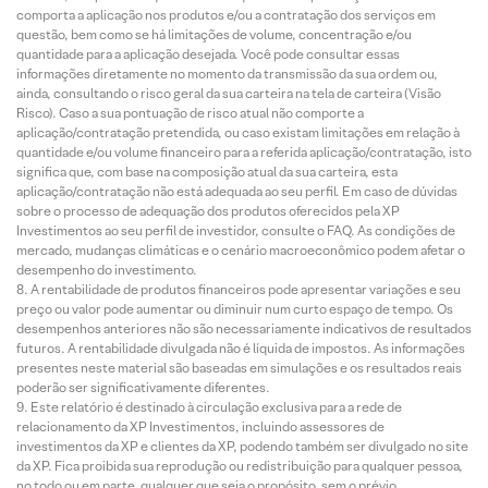
comporta a aplicação nos produtos e/ou a contratação dos serviços em
questão, bem como se há limitações de volume, concentração e/ou
quantidade para a aplicação desejada. Você pode consultar essas
informações diretamente no momento da transmissão da sua ordem ou,
ainda, consultando o risco geral da sua carteira na tela de carteira (Visão
Risco). Caso a sua pontuação de risco atual não comporte a
aplicação/contratação pretendida, ou caso existam limitações em relação à
quantidade e/ou volume financeiro para a referida aplicação/contratação, isto
significa que, com base na composição atual da sua carteira, esta
aplicação/contratação não está adequada ao seu perfil. Em caso de dúvidas
sobre o processo de adequação dos produtos oferecidos pela XP
Investimentos ao seu perfil de investidor, consulte o FAQ. As condições de
mercado, mudanças climáticas e o cenário macroeconômico podem afetar o
desempenho do investimento.
A rentabilidade de produtos financeiros pode apresentar variações e seu
preço ou valor pode aumentar ou diminuir num curto espaço de tempo. Os
desempenhos anteriores não são necessariamente indicativos de resultados
futuros. A rentabilidade divulgada não é líquida de impostos. As informações
presentes neste material são baseadas em simulações e os resultados reais
poderão ser significativamente diferentes.
Este relatório é destinado à circulação exclusiva para a rede de
relacionamento da XP Investimentos, incluindo assessores de
investimentos da XP e clientes da XP, podendo também ser divulgado no site
da XP. Fica proibida sua reprodução ou redistribuição para qualquer pessoa,
no todo ou em parte, qualquer que seja o propósito, sem o prévio