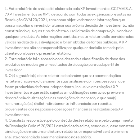
Este relatório de análise foi elaborado pela XP Investimentos CCTVM S.A.
(“XP Investimentos ou XP”) de acordo com todas as exigências previstas na
Resolução CVM 20/2021, tem como objetivo fornecer informações que
possam auxiliar o investidor a tomar sua própria decisão de investimento, não
constituindo qualquer tipo de oferta ou solicitação de compra e/ou venda de
qualquer produto. As informações contidas neste relatório são consideradas
válidas na data de sua divulgação e foram obtidas de fontes públicas. A XP
Investimentos não se responsabiliza por qualquer decisão tomada pelo
cliente com base no presente relatório.
Este relatório foi elaborado considerando a classificação de risco dos
produtos de modo a gerar resultados de alocação para cada perfil de
investidor.
O(s) signatário(s) deste relatório declara(m) que as recomendações
refletem única e exclusivamente suas análises e opiniões pessoais, que
foram produzidas de forma independente, inclusive em relação à XP
Investimentos e que estão sujeitas a modificações sem aviso prévio em
decorrência de alterações nas condições de mercado, e que sua(s)
remuneração(es) é(são) indiretamente influenciada por receitas
provenientes dos negócios e operações financeiras realizadas pela XP
Investimentos.
O analista responsável pelo conteúdo deste relatório e pelo cumprimento
da Resolução CVM nº 20/2021 está indicado acima, sendo que, caso constem
a indicação de mais um analista no relatório, o responsável será o primeiro
analista credenciado a ser mencionado no relatório.