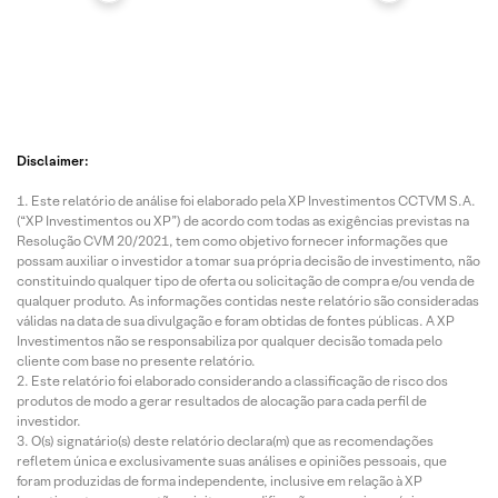
Disclaimer:
Este relatório de análise foi elaborado pela XP Investimentos CCTVM S.A.
(“XP Investimentos ou XP”) de acordo com todas as exigências previstas na
Resolução CVM 20/2021, tem como objetivo fornecer informações que
possam auxiliar o investidor a tomar sua própria decisão de investimento, não
constituindo qualquer tipo de oferta ou solicitação de compra e/ou venda de
qualquer produto. As informações contidas neste relatório são consideradas
válidas na data de sua divulgação e foram obtidas de fontes públicas. A XP
Investimentos não se responsabiliza por qualquer decisão tomada pelo
cliente com base no presente relatório.
Este relatório foi elaborado considerando a classificação de risco dos
produtos de modo a gerar resultados de alocação para cada perfil de
investidor.
O(s) signatário(s) deste relatório declara(m) que as recomendações
refletem única e exclusivamente suas análises e opiniões pessoais, que
foram produzidas de forma independente, inclusive em relação à XP