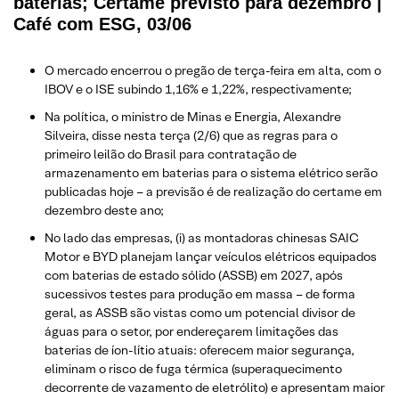
baterias; Certame previsto para dezembro |
Café com ESG, 03/06
O mercado encerrou o pregão de terça-feira em alta, com o
IBOV e o ISE subindo 1,16% e 1,22%, respectivamente;
Na política, o ministro de Minas e Energia, Alexandre
Silveira, disse nesta terça (2/6) que as regras para o
primeiro leilão do Brasil para contratação de
armazenamento em baterias para o sistema elétrico serão
publicadas hoje – a previsão é de realização do certame em
dezembro deste ano;
No lado das empresas, (i) as montadoras chinesas SAIC
Motor e BYD planejam lançar veículos elétricos equipados
com baterias de estado sólido (ASSB) em 2027, após
sucessivos testes para produção em massa – de forma
geral, as ASSB são vistas como um potencial divisor de
águas para o setor, por endereçarem limitações das
baterias de íon-lítio atuais: oferecem maior segurança,
eliminam o risco de fuga térmica (superaquecimento
decorrente de vazamento de eletrólito) e apresentam maior