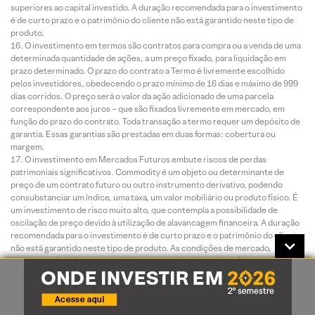
superiores ao capital investido. A duração recomendada para o investimento
é de curto prazo e o patrimônio do cliente não está garantido neste tipo de
produto.
O investimento em termos são contratos para compra ou a venda de uma
determinada quantidade de ações, a um preço fixado, para liquidação em
prazo determinado. O prazo do contrato a Termo é livremente escolhido
pelos investidores, obedecendo o prazo mínimo de 16 dias e máximo de 999
dias corridos. O preço será o valor da ação adicionado de uma parcela
correspondente aos juros – que são fixados livremente em mercado, em
função do prazo do contrato. Toda transação a termo requer um depósito de
garantia. Essas garantias são prestadas em duas formas: cobertura ou
margem.
O investimento em Mercados Futuros embute riscos de perdas
patrimoniais significativos. Commodity é um objeto ou determinante de
preço de um contrato futuro ou outro instrumento derivativo, podendo
consubstanciar um índice, uma taxa, um valor mobiliário ou produto físico. É
um investimento de risco muito alto, que contempla a possibilidade de
oscilação de preço devido à utilização de alavancagem financeira. A duração
recomendada para o investimento é de curto prazo e o patrimônio do cliente
não está garantido neste tipo de produto. As condições de mercado,
mudanças climáticas e o cenário macroeconômico podem afetar o
desempenho do investimento.
ESTA INSTITUIÇÃO É ADERENTE AO CÓDIGO ANBIMA DE
DISTRIBUIÇÃO DE PRODUTOS DE INVESTIMENTO.