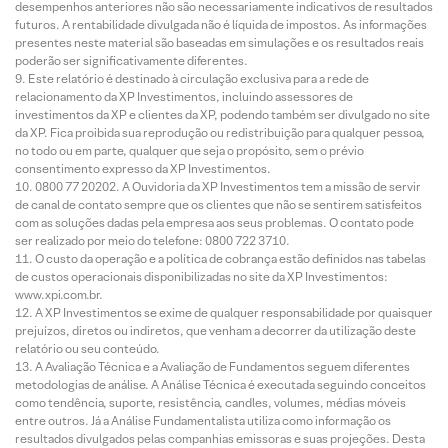
desempenhos anteriores não são necessariamente indicativos de resultados
futuros. A rentabilidade divulgada não é líquida de impostos. As informações
presentes neste material são baseadas em simulações e os resultados reais
poderão ser significativamente diferentes.
Este relatório é destinado à circulação exclusiva para a rede de
relacionamento da XP Investimentos, incluindo assessores de
investimentos da XP e clientes da XP, podendo também ser divulgado no site
da XP. Fica proibida sua reprodução ou redistribuição para qualquer pessoa,
no todo ou em parte, qualquer que seja o propósito, sem o prévio
consentimento expresso da XP Investimentos.
0800 77 20202. A Ouvidoria da XP Investimentos tem a missão de servir
de canal de contato sempre que os clientes que não se sentirem satisfeitos
com as soluções dadas pela empresa aos seus problemas. O contato pode
ser realizado por meio do telefone: 0800 722 3710.
O custo da operação e a política de cobrança estão definidos nas tabelas
de custos operacionais disponibilizadas no site da XP Investimentos:
www.xpi.com.br.
A XP Investimentos se exime de qualquer responsabilidade por quaisquer
prejuízos, diretos ou indiretos, que venham a decorrer da utilização deste
relatório ou seu conteúdo.
A Avaliação Técnica e a Avaliação de Fundamentos seguem diferentes
metodologias de análise. A Análise Técnica é executada seguindo conceitos
como tendência, suporte, resistência, candles, volumes, médias móveis
entre outros. Já a Análise Fundamentalista utiliza como informação os
resultados divulgados pelas companhias emissoras e suas projeções. Desta