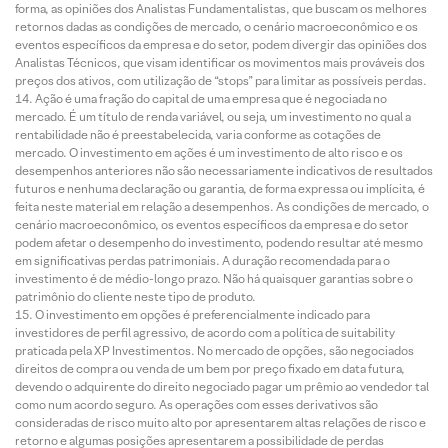
forma, as opiniões dos Analistas Fundamentalistas, que buscam os melhores
retornos dadas as condições de mercado, o cenário macroeconômico e os
eventos específicos da empresa e do setor, podem divergir das opiniões dos
Analistas Técnicos, que visam identificar os movimentos mais prováveis dos
preços dos ativos, com utilização de “stops” para limitar as possíveis perdas.
Ação é uma fração do capital de uma empresa que é negociada no
mercado. É um título de renda variável, ou seja, um investimento no qual a
rentabilidade não é preestabelecida, varia conforme as cotações de
mercado. O investimento em ações é um investimento de alto risco e os
desempenhos anteriores não são necessariamente indicativos de resultados
futuros e nenhuma declaração ou garantia, de forma expressa ou implícita, é
feita neste material em relação a desempenhos. As condições de mercado, o
cenário macroeconômico, os eventos específicos da empresa e do setor
podem afetar o desempenho do investimento, podendo resultar até mesmo
em significativas perdas patrimoniais. A duração recomendada para o
investimento é de médio-longo prazo. Não há quaisquer garantias sobre o
patrimônio do cliente neste tipo de produto.
O investimento em opções é preferencialmente indicado para
investidores de perfil agressivo, de acordo com a política de suitability
praticada pela XP Investimentos. No mercado de opções, são negociados
direitos de compra ou venda de um bem por preço fixado em data futura,
devendo o adquirente do direito negociado pagar um prêmio ao vendedor tal
como num acordo seguro. As operações com esses derivativos são
consideradas de risco muito alto por apresentarem altas relações de risco e
retorno e algumas posições apresentarem a possibilidade de perdas