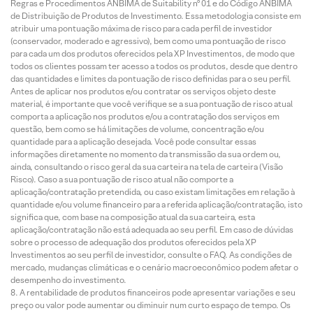
Regras e Procedimentos ANBIMA de Suitability nº 01 e do Código ANBIMA
de Distribuição de Produtos de Investimento. Essa metodologia consiste em
atribuir uma pontuação máxima de risco para cada perfil de investidor
(conservador, moderado e agressivo), bem como uma pontuação de risco
para cada um dos produtos oferecidos pela XP Investimentos, de modo que
todos os clientes possam ter acesso a todos os produtos, desde que dentro
das quantidades e limites da pontuação de risco definidas para o seu perfil.
Antes de aplicar nos produtos e/ou contratar os serviços objeto deste
material, é importante que você verifique se a sua pontuação de risco atual
comporta a aplicação nos produtos e/ou a contratação dos serviços em
questão, bem como se há limitações de volume, concentração e/ou
quantidade para a aplicação desejada. Você pode consultar essas
informações diretamente no momento da transmissão da sua ordem ou,
ainda, consultando o risco geral da sua carteira na tela de carteira (Visão
Risco). Caso a sua pontuação de risco atual não comporte a
aplicação/contratação pretendida, ou caso existam limitações em relação à
quantidade e/ou volume financeiro para a referida aplicação/contratação, isto
significa que, com base na composição atual da sua carteira, esta
aplicação/contratação não está adequada ao seu perfil. Em caso de dúvidas
sobre o processo de adequação dos produtos oferecidos pela XP
Investimentos ao seu perfil de investidor, consulte o FAQ. As condições de
mercado, mudanças climáticas e o cenário macroeconômico podem afetar o
desempenho do investimento.
A rentabilidade de produtos financeiros pode apresentar variações e seu
preço ou valor pode aumentar ou diminuir num curto espaço de tempo. Os