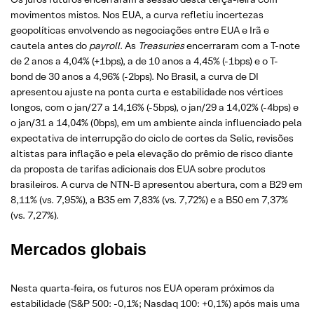
movimentos mistos. Nos EUA, a curva refletiu incertezas
geopolíticas envolvendo as negociações entre EUA e Irã e
cautela antes do
payroll
. As
Treasuries
encerraram com a T-note
de 2 anos a 4,04% (+1bps), a de 10 anos a 4,45% (-1bps) e o T-
bond de 30 anos a 4,96% (-2bps). No Brasil, a curva de DI
apresentou ajuste na ponta curta e estabilidade nos vértices
longos, com o jan/27 a 14,16% (-5bps), o jan/29 a 14,02% (-4bps) e
o jan/31 a 14,04% (0bps), em um ambiente ainda influenciado pela
expectativa de interrupção do ciclo de cortes da Selic, revisões
altistas para inflação e pela elevação do prêmio de risco diante
da proposta de tarifas adicionais dos EUA sobre produtos
brasileiros. A curva de NTN-B apresentou abertura, com a B29 em
8,11% (vs. 7,95%), a B35 em 7,83% (vs. 7,72%) e a B50 em 7,37%
(vs. 7,27%).
Mercados globais
Nesta quarta-feira, os futuros nos EUA operam próximos da
estabilidade (S&P 500: -0,1%; Nasdaq 100: +0,1%) após mais uma