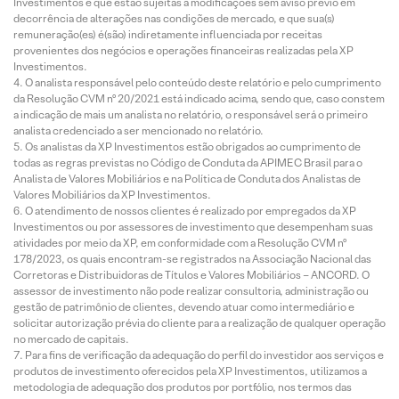
Investimentos e que estão sujeitas a modificações sem aviso prévio em
decorrência de alterações nas condições de mercado, e que sua(s)
remuneração(es) é(são) indiretamente influenciada por receitas
provenientes dos negócios e operações financeiras realizadas pela XP
Investimentos.
O analista responsável pelo conteúdo deste relatório e pelo cumprimento
da Resolução CVM nº 20/2021 está indicado acima, sendo que, caso constem
a indicação de mais um analista no relatório, o responsável será o primeiro
analista credenciado a ser mencionado no relatório.
Os analistas da XP Investimentos estão obrigados ao cumprimento de
todas as regras previstas no Código de Conduta da APIMEC Brasil para o
Analista de Valores Mobiliários e na Política de Conduta dos Analistas de
Valores Mobiliários da XP Investimentos.
O atendimento de nossos clientes é realizado por empregados da XP
Investimentos ou por assessores de investimento que desempenham suas
atividades por meio da XP, em conformidade com a Resolução CVM nº
178/2023, os quais encontram-se registrados na Associação Nacional das
Corretoras e Distribuidoras de Títulos e Valores Mobiliários – ANCORD. O
assessor de investimento não pode realizar consultoria, administração ou
gestão de patrimônio de clientes, devendo atuar como intermediário e
solicitar autorização prévia do cliente para a realização de qualquer operação
no mercado de capitais.
Para fins de verificação da adequação do perfil do investidor aos serviços e
produtos de investimento oferecidos pela XP Investimentos, utilizamos a
metodologia de adequação dos produtos por portfólio, nos termos das