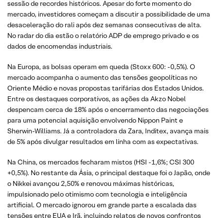
sessão de recordes históricos. Apesar do forte momento do
mercado, investidores começam a discutir a possibilidade de uma
desaceleração do rali após dez semanas consecutivas de alta.
No radar do dia estão o relatório ADP de emprego privado e os
dados de encomendas industriais.
Na Europa, as bolsas operam em queda (Stoxx 600: -0,5%). O
mercado acompanha o aumento das tensões geopolíticas no
Oriente Médio e novas propostas tarifárias dos Estados Unidos.
Entre os destaques corporativos, as ações da Akzo Nobel
despencam cerca de 18% após o encerramento das negociações
para uma potencial aquisição envolvendo Nippon Paint e
Sherwin-Williams. Já a controladora da Zara, Inditex, avança mais
de 5% após divulgar resultados em linha com as expectativas.
Na China, os mercados fecharam mistos (HSI -1,6%; CSI 300
+0,5%). No restante da Ásia, o principal destaque foi o Japão, onde
o Nikkei avançou 2,50% e renovou máximas históricas,
impulsionado pelo otimismo com tecnologia e inteligência
artificial. O mercado ignorou em grande parte a escalada das
tensões entre EUA e Irã, incluindo relatos de novos confrontos