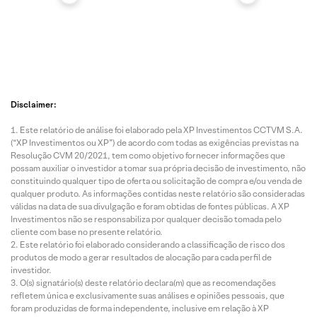
Disclaimer:
Este relatório de análise foi elaborado pela XP Investimentos CCTVM S.A.
(“XP Investimentos ou XP”) de acordo com todas as exigências previstas na
Resolução CVM 20/2021, tem como objetivo fornecer informações que
possam auxiliar o investidor a tomar sua própria decisão de investimento, não
constituindo qualquer tipo de oferta ou solicitação de compra e/ou venda de
qualquer produto. As informações contidas neste relatório são consideradas
válidas na data de sua divulgação e foram obtidas de fontes públicas. A XP
Investimentos não se responsabiliza por qualquer decisão tomada pelo
cliente com base no presente relatório.
Este relatório foi elaborado considerando a classificação de risco dos
produtos de modo a gerar resultados de alocação para cada perfil de
investidor.
O(s) signatário(s) deste relatório declara(m) que as recomendações
refletem única e exclusivamente suas análises e opiniões pessoais, que
foram produzidas de forma independente, inclusive em relação à XP