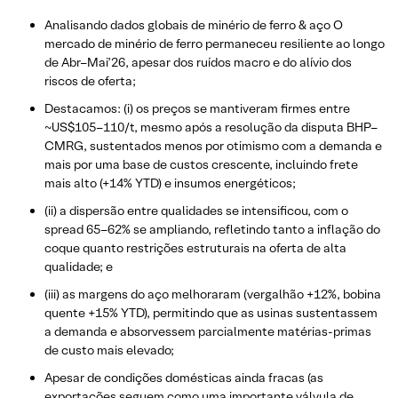
Analisando dados globais de minério de ferro & aço O
mercado de minério de ferro permaneceu resiliente ao longo
de Abr–Mai’26, apesar dos ruídos macro e do alívio dos
riscos de oferta;
Destacamos: (i) os preços se mantiveram firmes entre
~US$105–110/t, mesmo após a resolução da disputa BHP–
CMRG, sustentados menos por otimismo com a demanda e
mais por uma base de custos crescente, incluindo frete
mais alto (+14% YTD) e insumos energéticos;
(ii) a dispersão entre qualidades se intensificou, com o
spread 65–62% se ampliando, refletindo tanto a inflação do
coque quanto restrições estruturais na oferta de alta
qualidade; e
(iii) as margens do aço melhoraram (vergalhão +12%, bobina
quente +15% YTD), permitindo que as usinas sustentassem
a demanda e absorvessem parcialmente matérias-primas
de custo mais elevado;
Apesar de condições domésticas ainda fracas (as
exportações seguem como uma importante válvula de