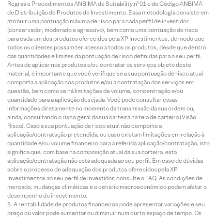
Regras e Procedimentos ANBIMA de Suitability nº 01 e do Código ANBIMA
de Distribuição de Produtos de Investimento. Essa metodologia consiste em
atribuir uma pontuação máxima de risco para cada perfil de investidor
(conservador, moderado e agressivo), bem como uma pontuação de risco
para cada um dos produtos oferecidos pela XP Investimentos, de modo que
todos os clientes possam ter acesso a todos os produtos, desde que dentro
das quantidades e limites da pontuação de risco definidas para o seu perfil.
Antes de aplicar nos produtos e/ou contratar os serviços objeto deste
material, é importante que você verifique se a sua pontuação de risco atual
comporta a aplicação nos produtos e/ou a contratação dos serviços em
questão, bem como se há limitações de volume, concentração e/ou
quantidade para a aplicação desejada. Você pode consultar essas
informações diretamente no momento da transmissão da sua ordem ou,
ainda, consultando o risco geral da sua carteira na tela de carteira (Visão
Risco). Caso a sua pontuação de risco atual não comporte a
aplicação/contratação pretendida, ou caso existam limitações em relação à
quantidade e/ou volume financeiro para a referida aplicação/contratação, isto
significa que, com base na composição atual da sua carteira, esta
aplicação/contratação não está adequada ao seu perfil. Em caso de dúvidas
sobre o processo de adequação dos produtos oferecidos pela XP
Investimentos ao seu perfil de investidor, consulte o FAQ. As condições de
mercado, mudanças climáticas e o cenário macroeconômico podem afetar o
desempenho do investimento.
A rentabilidade de produtos financeiros pode apresentar variações e seu
preço ou valor pode aumentar ou diminuir num curto espaço de tempo. Os