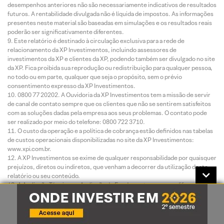
desempenhos anteriores não são necessariamente indicativos de resultados
futuros. A rentabilidade divulgada não é líquida de impostos. As informações
presentes neste material são baseadas em simulações e os resultados reais
poderão ser significativamente diferentes.
Este relatório é destinado à circulação exclusiva para a rede de
relacionamento da XP Investimentos, incluindo assessores de
investimentos da XP e clientes da XP, podendo também ser divulgado no site
da XP. Fica proibida sua reprodução ou redistribuição para qualquer pessoa,
no todo ou em parte, qualquer que seja o propósito, sem o prévio
consentimento expresso da XP Investimentos.
0800 77 20202. A Ouvidoria da XP Investimentos tem a missão de servir
de canal de contato sempre que os clientes que não se sentirem satisfeitos
com as soluções dadas pela empresa aos seus problemas. O contato pode
ser realizado por meio do telefone: 0800 722 3710.
O custo da operação e a política de cobrança estão definidos nas tabelas
de custos operacionais disponibilizadas no site da XP Investimentos:
www.xpi.com.br.
A XP Investimentos se exime de qualquer responsabilidade por quaisquer
prejuízos, diretos ou indiretos, que venham a decorrer da utilização deste
relatório ou seu conteúdo.
A Avaliação Técnica e a Avaliação de Fundamentos seguem diferentes
metodologias de análise. A Análise Técnica é executada seguindo conceitos
como tendência, suporte, resistência, candles, volumes, médias móveis
entre outros. Já a Análise Fundamentalista utiliza como informação os
resultados divulgados pelas companhias emissoras e suas projeções. Desta