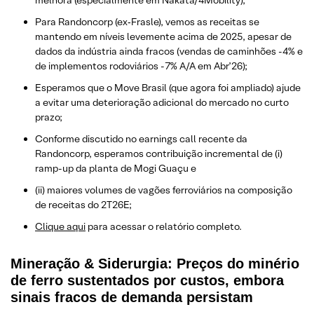
melhora (especialmente em Nakata/4Mobility);
Para Randoncorp (ex‑Frasle), vemos as receitas se
mantendo em níveis levemente acima de 2025, apesar de
dados da indústria ainda fracos (vendas de caminhões -4% e
de implementos rodoviários -7% A/A em Abr’26);
Esperamos que o Move Brasil (que agora foi ampliado) ajude
a evitar uma deterioração adicional do mercado no curto
prazo;
Conforme discutido no earnings call recente da
Randoncorp, esperamos contribuição incremental de (i)
ramp-up da planta de Mogi Guaçu e
(ii) maiores volumes de vagões ferroviários na composição
de receitas do 2T26E;
Clique aqui
para acessar o relatório completo.
Mineração & Siderurgia: Preços do minério
de ferro sustentados por custos, embora
sinais fracos de demanda persistam