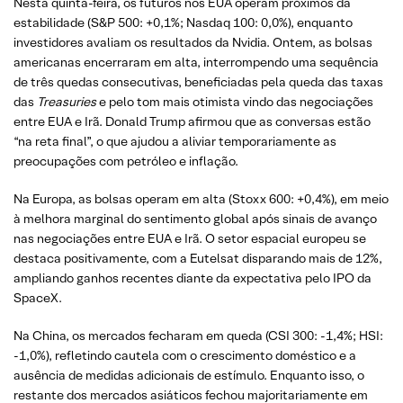
Nesta quinta-feira, os futuros nos EUA operam próximos da
estabilidade (S&P 500: +0,1%; Nasdaq 100: 0,0%), enquanto
investidores avaliam os resultados da Nvidia. Ontem, as bolsas
americanas encerraram em alta, interrompendo uma sequência
de três quedas consecutivas, beneficiadas pela queda das taxas
das
Treasuries
e pelo tom mais otimista vindo das negociações
entre EUA e Irã. Donald Trump afirmou que as conversas estão
“na reta final”, o que ajudou a aliviar temporariamente as
preocupações com petróleo e inflação.
Na Europa, as bolsas operam em alta (Stoxx 600: +0,4%), em meio
à melhora marginal do sentimento global após sinais de avanço
nas negociações entre EUA e Irã. O setor espacial europeu se
destaca positivamente, com a Eutelsat disparando mais de 12%,
ampliando ganhos recentes diante da expectativa pelo IPO da
SpaceX.
Na China, os mercados fecharam em queda (CSI 300: -1,4%; HSI:
-1,0%), refletindo cautela com o crescimento doméstico e a
ausência de medidas adicionais de estímulo. Enquanto isso, o
restante dos mercados asiáticos fechou majoritariamente em