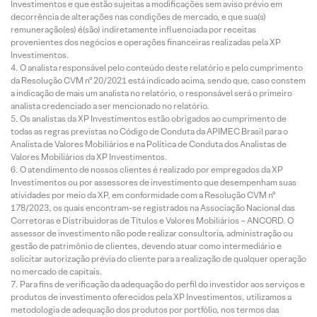
Investimentos e que estão sujeitas a modificações sem aviso prévio em
decorrência de alterações nas condições de mercado, e que sua(s)
remuneração(es) é(são) indiretamente influenciada por receitas
provenientes dos negócios e operações financeiras realizadas pela XP
Investimentos.
O analista responsável pelo conteúdo deste relatório e pelo cumprimento
da Resolução CVM nº 20/2021 está indicado acima, sendo que, caso constem
a indicação de mais um analista no relatório, o responsável será o primeiro
analista credenciado a ser mencionado no relatório.
Os analistas da XP Investimentos estão obrigados ao cumprimento de
todas as regras previstas no Código de Conduta da APIMEC Brasil para o
Analista de Valores Mobiliários e na Política de Conduta dos Analistas de
Valores Mobiliários da XP Investimentos.
O atendimento de nossos clientes é realizado por empregados da XP
Investimentos ou por assessores de investimento que desempenham suas
atividades por meio da XP, em conformidade com a Resolução CVM nº
178/2023, os quais encontram-se registrados na Associação Nacional das
Corretoras e Distribuidoras de Títulos e Valores Mobiliários – ANCORD. O
assessor de investimento não pode realizar consultoria, administração ou
gestão de patrimônio de clientes, devendo atuar como intermediário e
solicitar autorização prévia do cliente para a realização de qualquer operação
no mercado de capitais.
Para fins de verificação da adequação do perfil do investidor aos serviços e
produtos de investimento oferecidos pela XP Investimentos, utilizamos a
metodologia de adequação dos produtos por portfólio, nos termos das