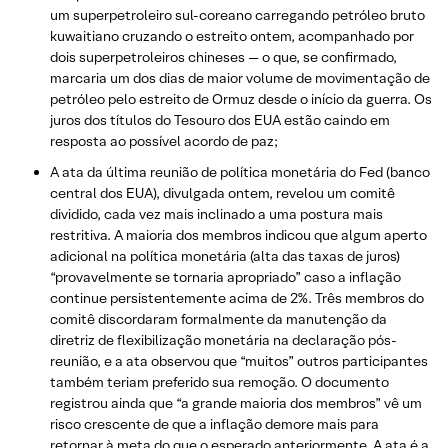
um superpetroleiro sul-coreano carregando petróleo bruto
kuwaitiano cruzando o estreito ontem, acompanhado por
dois superpetroleiros chineses — o que, se confirmado,
marcaria um dos dias de maior volume de movimentação de
petróleo pelo estreito de Ormuz desde o início da guerra. Os
juros dos títulos do Tesouro dos EUA estão caindo em
resposta ao possível acordo de paz;
A ata da última reunião de política monetária do Fed (banco
central dos EUA), divulgada ontem, revelou um comitê
dividido, cada vez mais inclinado a uma postura mais
restritiva. A maioria dos membros indicou que algum aperto
adicional na política monetária (alta das taxas de juros)
“provavelmente se tornaria apropriado” caso a inflação
continue persistentemente acima de 2%. Três membros do
comitê discordaram formalmente da manutenção da
diretriz de flexibilização monetária na declaração pós-
reunião, e a ata observou que “muitos” outros participantes
também teriam preferido sua remoção. O documento
registrou ainda que “a grande maioria dos membros” vê um
risco crescente de que a inflação demore mais para
retornar à meta do que o esperado anteriormente. A ata é a