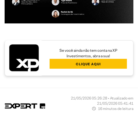
Se você ainda não tem conta na XP
Investimentos, abra a sua!
CLIQUE AQUI
21/05/2026 05:26:28 • Atualizado em
21/05/2026 05:41:41
16 minutos de leitura