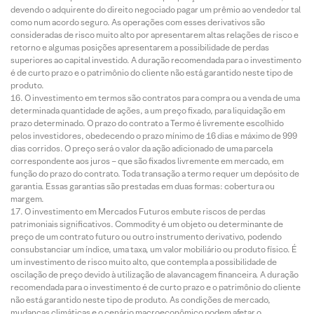
devendo o adquirente do direito negociado pagar um prêmio ao vendedor tal
como num acordo seguro. As operações com esses derivativos são
consideradas de risco muito alto por apresentarem altas relações de risco e
retorno e algumas posições apresentarem a possibilidade de perdas
superiores ao capital investido. A duração recomendada para o investimento
é de curto prazo e o patrimônio do cliente não está garantido neste tipo de
produto.
O investimento em termos são contratos para compra ou a venda de uma
determinada quantidade de ações, a um preço fixado, para liquidação em
prazo determinado. O prazo do contrato a Termo é livremente escolhido
pelos investidores, obedecendo o prazo mínimo de 16 dias e máximo de 999
dias corridos. O preço será o valor da ação adicionado de uma parcela
correspondente aos juros – que são fixados livremente em mercado, em
função do prazo do contrato. Toda transação a termo requer um depósito de
garantia. Essas garantias são prestadas em duas formas: cobertura ou
margem.
O investimento em Mercados Futuros embute riscos de perdas
patrimoniais significativos. Commodity é um objeto ou determinante de
preço de um contrato futuro ou outro instrumento derivativo, podendo
consubstanciar um índice, uma taxa, um valor mobiliário ou produto físico. É
um investimento de risco muito alto, que contempla a possibilidade de
oscilação de preço devido à utilização de alavancagem financeira. A duração
recomendada para o investimento é de curto prazo e o patrimônio do cliente
não está garantido neste tipo de produto. As condições de mercado,
mudanças climáticas e o cenário macroeconômico podem afetar o