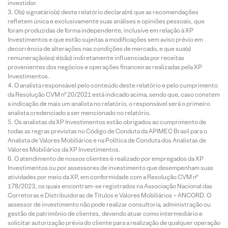
investidor.
O(s) signatário(s) deste relatório declara(m) que as recomendações
refletem única e exclusivamente suas análises e opiniões pessoais, que
foram produzidas de forma independente, inclusive em relação à XP
Investimentos e que estão sujeitas a modificações sem aviso prévio em
decorrência de alterações nas condições de mercado, e que sua(s)
remuneração(es) é(são) indiretamente influenciada por receitas
provenientes dos negócios e operações financeiras realizadas pela XP
Investimentos.
O analista responsável pelo conteúdo deste relatório e pelo cumprimento
da Resolução CVM nº 20/2021 está indicado acima, sendo que, caso constem
a indicação de mais um analista no relatório, o responsável será o primeiro
analista credenciado a ser mencionado no relatório.
Os analistas da XP Investimentos estão obrigados ao cumprimento de
todas as regras previstas no Código de Conduta da APIMEC Brasil para o
Analista de Valores Mobiliários e na Política de Conduta dos Analistas de
Valores Mobiliários da XP Investimentos.
O atendimento de nossos clientes é realizado por empregados da XP
Investimentos ou por assessores de investimento que desempenham suas
atividades por meio da XP, em conformidade com a Resolução CVM nº
178/2023, os quais encontram-se registrados na Associação Nacional das
Corretoras e Distribuidoras de Títulos e Valores Mobiliários – ANCORD. O
assessor de investimento não pode realizar consultoria, administração ou
gestão de patrimônio de clientes, devendo atuar como intermediário e
solicitar autorização prévia do cliente para a realização de qualquer operação