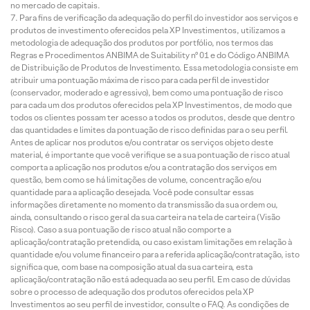
no mercado de capitais.
Para fins de verificação da adequação do perfil do investidor aos serviços e
produtos de investimento oferecidos pela XP Investimentos, utilizamos a
metodologia de adequação dos produtos por portfólio, nos termos das
Regras e Procedimentos ANBIMA de Suitability nº 01 e do Código ANBIMA
de Distribuição de Produtos de Investimento. Essa metodologia consiste em
atribuir uma pontuação máxima de risco para cada perfil de investidor
(conservador, moderado e agressivo), bem como uma pontuação de risco
para cada um dos produtos oferecidos pela XP Investimentos, de modo que
todos os clientes possam ter acesso a todos os produtos, desde que dentro
das quantidades e limites da pontuação de risco definidas para o seu perfil.
Antes de aplicar nos produtos e/ou contratar os serviços objeto deste
material, é importante que você verifique se a sua pontuação de risco atual
comporta a aplicação nos produtos e/ou a contratação dos serviços em
questão, bem como se há limitações de volume, concentração e/ou
quantidade para a aplicação desejada. Você pode consultar essas
informações diretamente no momento da transmissão da sua ordem ou,
ainda, consultando o risco geral da sua carteira na tela de carteira (Visão
Risco). Caso a sua pontuação de risco atual não comporte a
aplicação/contratação pretendida, ou caso existam limitações em relação à
quantidade e/ou volume financeiro para a referida aplicação/contratação, isto
significa que, com base na composição atual da sua carteira, esta
aplicação/contratação não está adequada ao seu perfil. Em caso de dúvidas
sobre o processo de adequação dos produtos oferecidos pela XP
Investimentos ao seu perfil de investidor, consulte o FAQ. As condições de