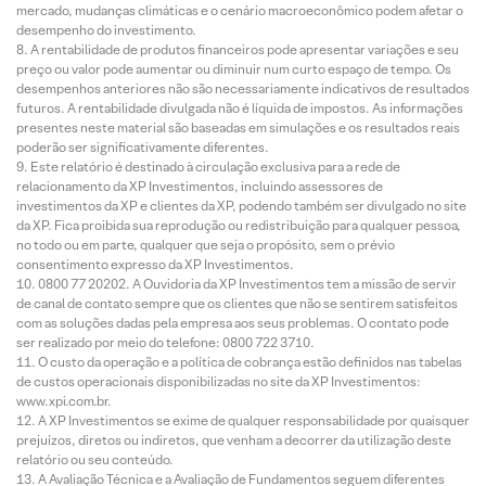
mercado, mudanças climáticas e o cenário macroeconômico podem afetar o
desempenho do investimento.
A rentabilidade de produtos financeiros pode apresentar variações e seu
preço ou valor pode aumentar ou diminuir num curto espaço de tempo. Os
desempenhos anteriores não são necessariamente indicativos de resultados
futuros. A rentabilidade divulgada não é líquida de impostos. As informações
presentes neste material são baseadas em simulações e os resultados reais
poderão ser significativamente diferentes.
Este relatório é destinado à circulação exclusiva para a rede de
relacionamento da XP Investimentos, incluindo assessores de
investimentos da XP e clientes da XP, podendo também ser divulgado no site
da XP. Fica proibida sua reprodução ou redistribuição para qualquer pessoa,
no todo ou em parte, qualquer que seja o propósito, sem o prévio
consentimento expresso da XP Investimentos.
0800 77 20202. A Ouvidoria da XP Investimentos tem a missão de servir
de canal de contato sempre que os clientes que não se sentirem satisfeitos
com as soluções dadas pela empresa aos seus problemas. O contato pode
ser realizado por meio do telefone: 0800 722 3710.
O custo da operação e a política de cobrança estão definidos nas tabelas
de custos operacionais disponibilizadas no site da XP Investimentos:
www.xpi.com.br.
A XP Investimentos se exime de qualquer responsabilidade por quaisquer
prejuízos, diretos ou indiretos, que venham a decorrer da utilização deste
relatório ou seu conteúdo.
A Avaliação Técnica e a Avaliação de Fundamentos seguem diferentes