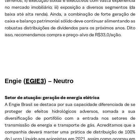
terrenos; ii) execução sólida e executivos com vasta experiência
no mercado imobiliário; iii) exposição a diversos segmentos (da
baixa até alta renda). Ainda, a combinação de forte geração de
caixa e balanço patrimonial sólido deve continuar alimentando as
robustas distribuições de dividendos para os próximos anos. Dito
isso, recomendamos compra e preço-alvo de R$33,0/ação.
EGIE3
Engie (
) – Neutro
Setor de atuação: geração de energia elétrica
A Engie Brasil se destaca por sua capacidade diferenciada de se
proteger de efeitos hidrológicos adversos, somada a sua
diversificação de portifólio com a entrada nos setores de
transmissão de energia e transporte de gás. Acreditamos que a
companhia deverá manter uma prática de distribuição de 100%
do Lucro Líquido aos acionistas em 2021, assim como ocorreu em