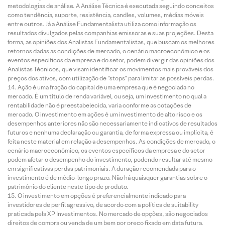
metodologias de análise. A Análise Técnica é executada seguindo conceitos
como tendência, suporte, resistência, candles, volumes, médias móveis
entre outros. Já a Análise Fundamentalista utiliza como informação os
resultados divulgados pelas companhias emissoras e suas projeções. Desta
forma, as opiniões dos Analistas Fundamentalistas, que buscam os melhores
retornos dadas as condições de mercado, o cenário macroeconômico e os
eventos específicos da empresa e do setor, podem divergir das opiniões dos
Analistas Técnicos, que visam identificar os movimentos mais prováveis dos
preços dos ativos, com utilização de “stops” para limitar as possíveis perdas.
Ação é uma fração do capital de uma empresa que é negociada no
mercado. É um título de renda variável, ou seja, um investimento no qual a
rentabilidade não é preestabelecida, varia conforme as cotações de
mercado. O investimento em ações é um investimento de alto risco e os
desempenhos anteriores não são necessariamente indicativos de resultados
futuros e nenhuma declaração ou garantia, de forma expressa ou implícita, é
feita neste material em relação a desempenhos. As condições de mercado, o
cenário macroeconômico, os eventos específicos da empresa e do setor
podem afetar o desempenho do investimento, podendo resultar até mesmo
em significativas perdas patrimoniais. A duração recomendada para o
investimento é de médio-longo prazo. Não há quaisquer garantias sobre o
patrimônio do cliente neste tipo de produto.
O investimento em opções é preferencialmente indicado para
investidores de perfil agressivo, de acordo com a política de suitability
praticada pela XP Investimentos. No mercado de opções, são negociados
direitos de compra ou venda de um bem por preço fixado em data futura,