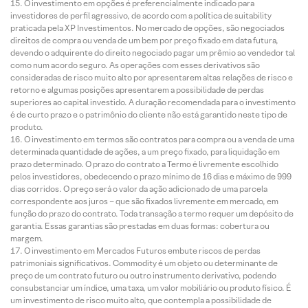
O investimento em opções é preferencialmente indicado para
investidores de perfil agressivo, de acordo com a política de suitability
praticada pela XP Investimentos. No mercado de opções, são negociados
direitos de compra ou venda de um bem por preço fixado em data futura,
devendo o adquirente do direito negociado pagar um prêmio ao vendedor tal
como num acordo seguro. As operações com esses derivativos são
consideradas de risco muito alto por apresentarem altas relações de risco e
retorno e algumas posições apresentarem a possibilidade de perdas
superiores ao capital investido. A duração recomendada para o investimento
é de curto prazo e o patrimônio do cliente não está garantido neste tipo de
produto.
O investimento em termos são contratos para compra ou a venda de uma
determinada quantidade de ações, a um preço fixado, para liquidação em
prazo determinado. O prazo do contrato a Termo é livremente escolhido
pelos investidores, obedecendo o prazo mínimo de 16 dias e máximo de 999
dias corridos. O preço será o valor da ação adicionado de uma parcela
correspondente aos juros – que são fixados livremente em mercado, em
função do prazo do contrato. Toda transação a termo requer um depósito de
garantia. Essas garantias são prestadas em duas formas: cobertura ou
margem.
O investimento em Mercados Futuros embute riscos de perdas
patrimoniais significativos. Commodity é um objeto ou determinante de
preço de um contrato futuro ou outro instrumento derivativo, podendo
consubstanciar um índice, uma taxa, um valor mobiliário ou produto físico. É
um investimento de risco muito alto, que contempla a possibilidade de