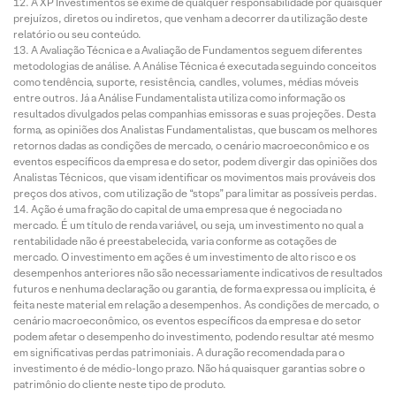
A XP Investimentos se exime de qualquer responsabilidade por quaisquer
prejuízos, diretos ou indiretos, que venham a decorrer da utilização deste
relatório ou seu conteúdo.
A Avaliação Técnica e a Avaliação de Fundamentos seguem diferentes
metodologias de análise. A Análise Técnica é executada seguindo conceitos
como tendência, suporte, resistência, candles, volumes, médias móveis
entre outros. Já a Análise Fundamentalista utiliza como informação os
resultados divulgados pelas companhias emissoras e suas projeções. Desta
forma, as opiniões dos Analistas Fundamentalistas, que buscam os melhores
retornos dadas as condições de mercado, o cenário macroeconômico e os
eventos específicos da empresa e do setor, podem divergir das opiniões dos
Analistas Técnicos, que visam identificar os movimentos mais prováveis dos
preços dos ativos, com utilização de “stops” para limitar as possíveis perdas.
Ação é uma fração do capital de uma empresa que é negociada no
mercado. É um título de renda variável, ou seja, um investimento no qual a
rentabilidade não é preestabelecida, varia conforme as cotações de
mercado. O investimento em ações é um investimento de alto risco e os
desempenhos anteriores não são necessariamente indicativos de resultados
futuros e nenhuma declaração ou garantia, de forma expressa ou implícita, é
feita neste material em relação a desempenhos. As condições de mercado, o
cenário macroeconômico, os eventos específicos da empresa e do setor
podem afetar o desempenho do investimento, podendo resultar até mesmo
em significativas perdas patrimoniais. A duração recomendada para o
investimento é de médio-longo prazo. Não há quaisquer garantias sobre o
patrimônio do cliente neste tipo de produto.