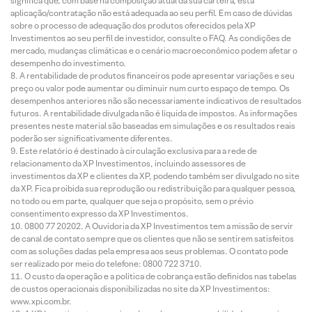
significa que, com base na composição atual da sua carteira, esta
aplicação/contratação não está adequada ao seu perfil. Em caso de dúvidas
sobre o processo de adequação dos produtos oferecidos pela XP
Investimentos ao seu perfil de investidor, consulte o FAQ. As condições de
mercado, mudanças climáticas e o cenário macroeconômico podem afetar o
desempenho do investimento.
A rentabilidade de produtos financeiros pode apresentar variações e seu
preço ou valor pode aumentar ou diminuir num curto espaço de tempo. Os
desempenhos anteriores não são necessariamente indicativos de resultados
futuros. A rentabilidade divulgada não é líquida de impostos. As informações
presentes neste material são baseadas em simulações e os resultados reais
poderão ser significativamente diferentes.
Este relatório é destinado à circulação exclusiva para a rede de
relacionamento da XP Investimentos, incluindo assessores de
investimentos da XP e clientes da XP, podendo também ser divulgado no site
da XP. Fica proibida sua reprodução ou redistribuição para qualquer pessoa,
no todo ou em parte, qualquer que seja o propósito, sem o prévio
consentimento expresso da XP Investimentos.
0800 77 20202. A Ouvidoria da XP Investimentos tem a missão de servir
de canal de contato sempre que os clientes que não se sentirem satisfeitos
com as soluções dadas pela empresa aos seus problemas. O contato pode
ser realizado por meio do telefone: 0800 722 3710.
O custo da operação e a política de cobrança estão definidos nas tabelas
de custos operacionais disponibilizadas no site da XP Investimentos:
www.xpi.com.br.