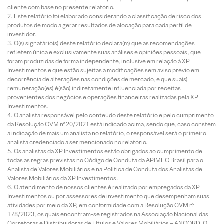
cliente com base no presente relatório.
Este relatório foi elaborado considerando a classificação de risco dos
produtos de modo a gerar resultados de alocação para cada perfil de
investidor.
O(s) signatário(s) deste relatório declara(m) que as recomendações
refletem única e exclusivamente suas análises e opiniões pessoais, que
foram produzidas de forma independente, inclusive em relação à XP
Investimentos e que estão sujeitas a modificações sem aviso prévio em
decorrência de alterações nas condições de mercado, e que sua(s)
remuneração(es) é(são) indiretamente influenciada por receitas
provenientes dos negócios e operações financeiras realizadas pela XP
Investimentos.
O analista responsável pelo conteúdo deste relatório e pelo cumprimento
da Resolução CVM nº 20/2021 está indicado acima, sendo que, caso constem
a indicação de mais um analista no relatório, o responsável será o primeiro
analista credenciado a ser mencionado no relatório.
Os analistas da XP Investimentos estão obrigados ao cumprimento de
todas as regras previstas no Código de Conduta da APIMEC Brasil para o
Analista de Valores Mobiliários e na Política de Conduta dos Analistas de
Valores Mobiliários da XP Investimentos.
O atendimento de nossos clientes é realizado por empregados da XP
Investimentos ou por assessores de investimento que desempenham suas
atividades por meio da XP, em conformidade com a Resolução CVM nº
178/2023, os quais encontram-se registrados na Associação Nacional das
Corretoras e Distribuidoras de Títulos e Valores Mobiliários – ANCORD. O