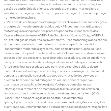
assessor de investimento não pode realizar consultoria, administração ou
gestão de patrimônio de clientes, devendo atuar como intermediário e
solicitar autorização prévia do cliente para a realização de qualquer operação
no mercado de capitais.
Para fins de verificação da adequação do perfil do investidor aos serviços e
produtos de investimento oferecidos pela XP Investimentos, utilizamos a
metodologia de adequação dos produtos por portfólio, nos termos das
Regras e Procedimentos ANBIMA de Suitability nº 01 e do Código ANBIMA
de Distribuição de Produtos de Investimento. Essa metodologia consiste em
atribuir uma pontuação máxima de risco para cada perfil de investidor
(conservador, moderado e agressivo), bem como uma pontuação de risco
para cada um dos produtos oferecidos pela XP Investimentos, de modo que
todos os clientes possam ter acesso a todos os produtos, desde que dentro
das quantidades e limites da pontuação de risco definidas para o seu perfil.
Antes de aplicar nos produtos e/ou contratar os serviços objeto deste
material, é importante que você verifique se a sua pontuação de risco atual
comporta a aplicação nos produtos e/ou a contratação dos serviços em
questão, bem como se há limitações de volume, concentração e/ou
quantidade para a aplicação desejada. Você pode consultar essas
informações diretamente no momento da transmissão da sua ordem ou,
ainda, consultando o risco geral da sua carteira na tela de carteira (Visão
Risco). Caso a sua pontuação de risco atual não comporte a
aplicação/contratação pretendida, ou caso existam limitações em relação à
quantidade e/ou volume financeiro para a referida aplicação/contratação, isto