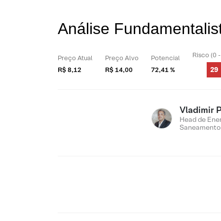
Análise Fundamentalis
Risco (0 
Preço Atual
Preço Alvo
Potencial
29
R$ 8,12
R$ 14,00
72,41 %
Vladimir 
Head de Ener
Saneamento