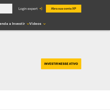
login expert
Abra sua conta XP
enda a Investir
Vídeos
INVESTIR NESSE ATIVO