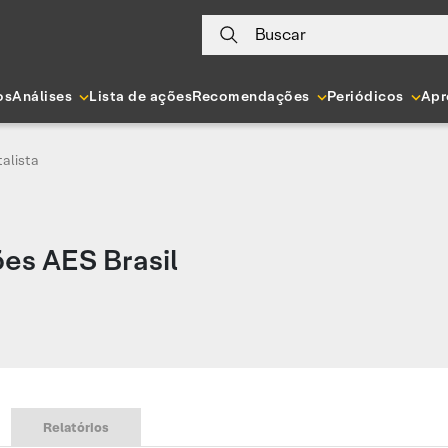
Buscar
os
Análises
Lista de ações
Recomendações
Periódicos
Apr
alista
es AES Brasil
Relatórios