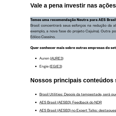
Vale a pena investir nas açõ
Temos uma recomendação Neutra para AES Brasil 
Brasil concentrará seus esforços na redução da a
exemplo, a nova fase do projeto Cajuína). Outra 
Eólico Cassino.
Quer conhecer mais sobre outras empresas do seto
Auren (
AURE3
)
Engie (
EGIE3
)
Nossos principais conteúdos
Brasil Utilities: Depois da tempestade, será 
AES Brasil (AESB3): Feedback do NDR
AES Brasil (AESB3) no Expert Talks: destaques