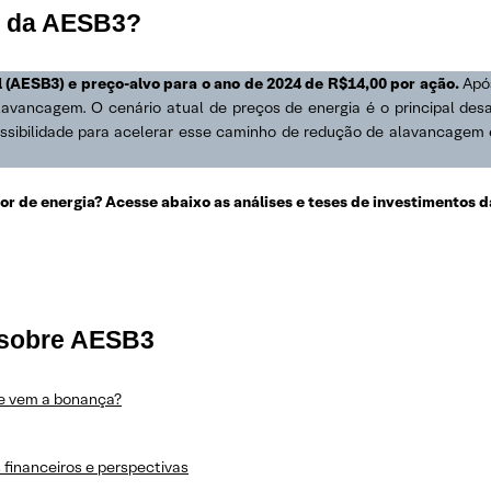
es da AESB3?
(AESB3) e preço-alvo para o ano de 2024 de R$14,00 por ação.
Após
lavancagem. O cenário atual de preços de energia é o principal desa
possibilidade para acelerar esse caminho de redução de alavancagem 
r de energia? Acesse abaixo as análises e teses de investimentos d
 sobre AESB3
que vem a bonança?
 financeiros e perspectivas