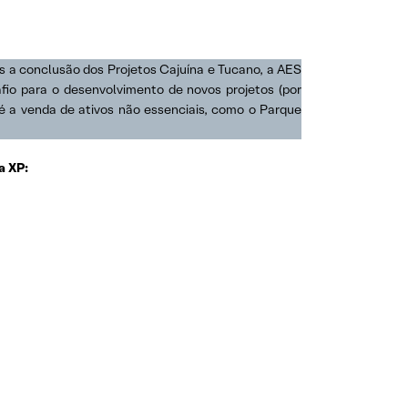
 a conclusão dos Projetos Cajuína e Tucano, a AES
fio para o desenvolvimento de novos projetos (por
é a venda de ativos não essenciais, como o Parque
a XP: