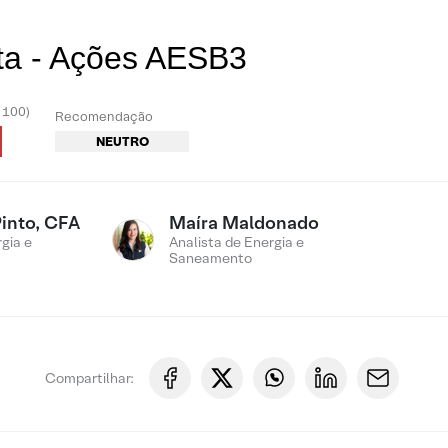
ta - Ações AESB3
- 100)
Recomendação
NEUTRO
Pinto, CFA
Maíra Maldonado
gia e
Analista de Energia e
Saneamento
Compartilhar: