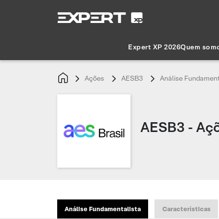
Expert XP 2026
Quem som
Ações
AESB3
Análise Fundament
AESB3 - Açõ
Análise Fundamentalista
Características