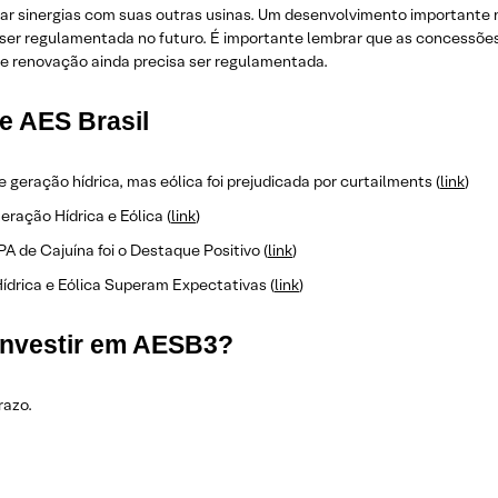
r sinergias com suas outras usinas. Um desenvolvimento importante no
ser regulamentada no futuro. É importante lembrar que as concessões d
de renovação ainda precisa ser regulamentada.
e AES Brasil
 geração hídrica, mas eólica foi prejudicada por curtailments (
l
ink
)
ração Hídrica e Eólica (
link
)
 de Cajuína foi o Destaque Positivo (
link
)
ídrica e Eólica Superam Expectativas (
link
)
 investir em AESB3?
razo.