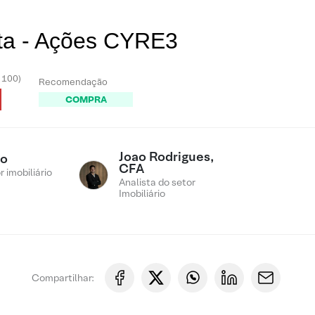
sta - Ações CYRE3
- 100)
Recomendação
COMPRA
Joao Rodrigues,
ro
CFA
 imobiliário
Analista do setor
Imobiliário
Compartilhar: