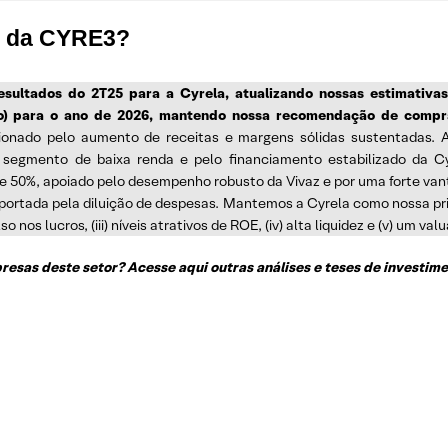
es da CYRE3?
esultados do 2T25 para a Cyrela, atualizando nossas estimativa
o) para o ano de 2026, mantendo nossa recomendação de compr
ionado pelo aumento de receitas e margens sólidas sustentadas. 
segmento de baixa renda e pelo financiamento estabilizado da Cy
 50%, apoiado pelo desempenho robusto da Vivaz e por uma forte vant
ortada pela diluição de despesas. Mantemos a Cyrela como nossa pri
so nos lucros, (iii) níveis atrativos de ROE, (iv) alta liquidez e (v) um va
esas deste setor? Acesse aqui outras análises e teses de investime