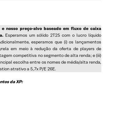
s e nosso preço-alvo baseado em fluxo de caixa
a.
Esperamos um sólido 2T25 com o lucro líquido
Adicionalmente, esperamos que (i) os lançamentos
rela em meio à redução da oferta de players de
agem competitiva no segmento de alta renda; e (iii)
ncipal escolha entre os nomes de média/alta renda,
luation atrativo a 5,7x P/E 26E.
ntos da XP: