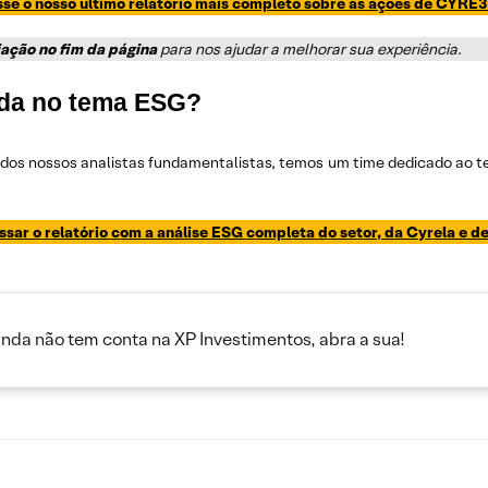
se o nosso último relatório mais completo sobre as ações de CYRE3
iação no fim da página
para nos ajudar a melhorar sua experiência
.
ada no tema ESG?
 dos nossos analistas fundamentalistas, temos um time dedicado ao 
ssar o relatório com a análise ESG completa do setor, da Cyrela e 
inda não tem conta na XP Investimentos, abra a sua!