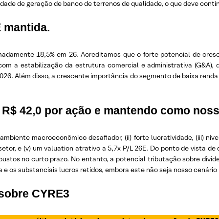
pacidade de geração de banco de terrenos de qualidade, o que deve con
 mantida.
adamente 18,5% em 26. Acreditamos que o forte potencial de cresci
 com a estabilização da estrutura comercial e administrativa (G&A),
26. Além disso, a crescente importância do segmento de baixa renda
a R$ 42,0 por ação e mantendo como noss
mbiente macroeconômico desafiador, (ii) forte lucratividade, (iii) nívei
setor, e (v) um valuation atrativo a 5,7x P/L 26E. Do ponto de vista de
ustos no curto prazo. No entanto, a potencial tributação sobre div
 e os substanciais lucros retidos, embora este não seja nosso cenário
 sobre CYRE3