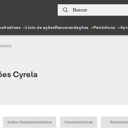
Buscar
os
Análises
Lista de ações
Recomendações
Periódicos
Apr
alista
ões Cyrela
Dados Fundamentalistas
Características
Relatório