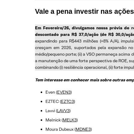
Vale a pena investir nas açõ
Em Fevereiro/26,
divulgamos nossa prévia de r
descontado para R$ 37,0/ação (de R$ 30,0/açã
expandindo para R$443 milhões (+8% A/A), impuls
cresçam em 2026, suportados pela expansão no 
médio/pequeno porte; (ii) a VSO permaneça acima de
a manutenção de uma forte perspectiva de ROE, sup
combinando (i) resiliência operacional, (ii) forte impul
T
em interesse em conhecer mais sobre outras empr
Even (
EVEN3
)
EZTEC (
EZTC3
)
Lavvi (
LAVV3
)
Melnick (
MELK3
)
Moura Dubeux (
MDNE3
)