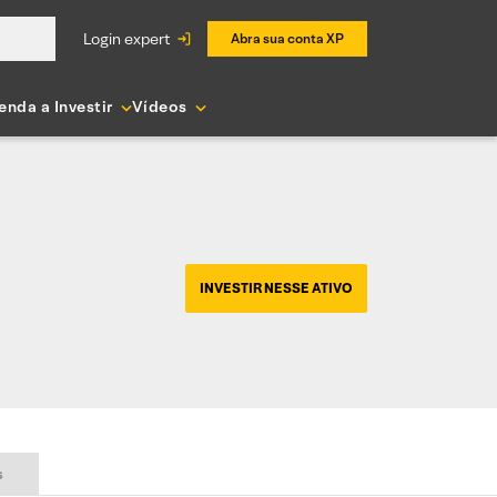
login expert
Abra sua conta XP
enda a Investir
Vídeos
INVESTIR NESSE ATIVO
s