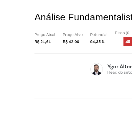
Análise Fundamentali
Risco (0 
Preço Atual
Preço Alvo
Potencial
49
R$ 21,61
R$ 42,00
94,35 %
Ygor Alte
Head do setor