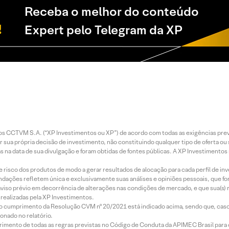
Receba o melhor do conteúdo
Expert pelo Telegram da XP
entos CCTVM S.A. (“XP Investimentos ou XP”) de acordo com todas as exigências p
r sua própria decisão de investimento, não constituindo qualquer tipo de oferta ou
s na data de sua divulgação e foram obtidas de fontes públicas. A XP Investimentos
e risco dos produtos de modo a gerar resultados de alocação para cada perfil de inv
mendações refletem única e exclusivamente suas análises e opiniões pessoais, que 
aviso prévio em decorrência de alterações nas condições de mercado, e que sua(s)
realizadas pela XP Investimentos.
lo cumprimento da Resolução CVM nº 20/2021 está indicado acima, sendo que, caso 
onado no relatório.
imento de todas as regras previstas no Código de Conduta da APIMEC Brasil para o 