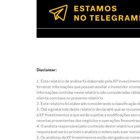
Disclaimer:
Este relatório de análise foi elaborado pela XP Investim
fornecer informações que possam auxiliar o investidor a toma
informações contidas neste relatório são consideradas válida
cliente com base no presente relatório.
Este relatório foi elaborado considerando a classificação d
O(s) signatário(s) deste relatório declara(m) que as reco
à XP Investimentos e que estão sujeitas a modificações sem 
receitas provenientes dos negócios e operações financeiras 
O analista responsável pelo conteúdo deste relatório e pe
responsável será o primeiro analista credenciado a ser menci
Os analistas da XP Investimentos estão obrigados ao cumpr