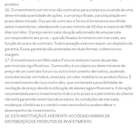
produto.
O investimento em termos são contratos para compra ou a venda de uma
determinada quantidade de ações, a um preço fixado, para liquidação em
prazo determinado. O prazo do contrato a Termo é livremente escolhido
pelos investidores, obedecendo o prazo mínimo de 16 dias e máximo de 999
dias corridos. O preço será o valor da ação adicionado de uma parcela
correspondente aos juros – que são fixados livremente em mercado, em
função do prazo do contrato. Toda transação a termo requer um depósito de
garantia. Essas garantias são prestadas em duas formas: cobertura ou
margem.
O investimento em Mercados Futuros embute riscos de perdas
patrimoniais significativos. Commodity é um objeto ou determinante de
preço de um contrato futuro ou outro instrumento derivativo, podendo
consubstanciar um índice, uma taxa, um valor mobiliário ou produto físico. É
um investimento de risco muito alto, que contempla a possibilidade de
oscilação de preço devido à utilização de alavancagem financeira. A duração
recomendada para o investimento é de curto prazo e o patrimônio do cliente
não está garantido neste tipo de produto. As condições de mercado,
mudanças climáticas e o cenário macroeconômico podem afetar o
desempenho do investimento.
ESTA INSTITUIÇÃO É ADERENTE AO CÓDIGO ANBIMA DE
DISTRIBUIÇÃO DE PRODUTOS DE INVESTIMENTO.