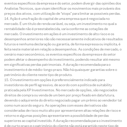
eventos específicos da empresa e do setor, podem divergir das opiniões dos
Analistas Técnicos, que visam identificar os movimentos mais prováveis dos
preços dos ativos, com utilização de “stops” para limitar as possíveis perdas.
Ação é uma fração do capital de uma empresa que é negociada no
mercado. É um título de renda variável, ou seja, um investimento no qual a
rentabilidade não é preestabelecida, varia conforme as cotações de
mercado. O investimento em ações é um investimento de alto risco e os
desempenhos anteriores não são necessariamente indicativos de resultados
futuros e nenhuma declaração ou garantia, de forma expressa ou implícita, é
feita neste material em relação a desempenhos. As condições de mercado, o
cenário macroeconômico, os eventos específicos da empresa e do setor
podem afetar o desempenho do investimento, podendo resultar até mesmo
em significativas perdas patrimoniais. A duração recomendada para o
investimento é de médio-longo prazo. Não há quaisquer garantias sobre o
patrimônio do cliente neste tipo de produto.
O investimento em opções é preferencialmente indicado para
investidores de perfil agressivo, de acordo com a política de suitability
praticada pela XP Investimentos. No mercado de opções, são negociados
direitos de compra ou venda de um bem por preço fixado em data futura,
devendo o adquirente do direito negociado pagar um prêmio ao vendedor tal
como num acordo seguro. As operações com esses derivativos são
consideradas de risco muito alto por apresentarem altas relações de risco e
retorno e algumas posições apresentarem a possibilidade de perdas
superiores ao capital investido. A duração recomendada para o investimento
é de curto prazo e o patrimônio do cliente não está garantido neste tipo de