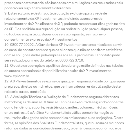
presentes neste material são baseadas em simulações e os resultados reais
poderão ser significativamente diferentes.
Este relatório é destinado à circulação exclusiva para a rede de
relacionamento da XP Investimentos, incluindo assessores de
investimentos da XP e clientes da XP, podendo também ser divulgado no site
da XP. Fica proibida sua reprodução ou redistribuição para qualquer pessoa,
no todo ou em parte, qualquer que seja o propósito, sem o prévio
consentimento expresso da XP Investimentos.
0800 77 20202. A Ouvidoria da XP Investimentos tem a missão de servir
de canal de contato sempre que os clientes que não se sentirem satisfeitos
com as soluções dadas pela empresa aos seus problemas. O contato pode
ser realizado por meio do telefone: 0800 722 3710.
O custo da operação e a política de cobrança estão definidos nas tabelas
de custos operacionais disponibilizadas no site da XP Investimentos:
www.xpi.com.br.
A XP Investimentos se exime de qualquer responsabilidade por quaisquer
prejuízos, diretos ou indiretos, que venham a decorrer da utilização deste
relatório ou seu conteúdo.
A Avaliação Técnica e a Avaliação de Fundamentos seguem diferentes
metodologias de análise. A Análise Técnica é executada seguindo conceitos
como tendência, suporte, resistência, candles, volumes, médias móveis
entre outros. Já a Análise Fundamentalista utiliza como informação os
resultados divulgados pelas companhias emissoras e suas projeções. Desta
forma, as opiniões dos Analistas Fundamentalistas, que buscam os melhores
retornos dadas as condições de mercado, o cenário macroeconômico e os