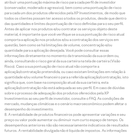
atribuir uma pontuação máxima de risco para cada perfil de investidor
(conservador, moderado e agressivo), bem como uma pontuação de risco
para cada um dos produtos oferecidos pela XP Investimentos, de modo que
todos os clientes possam ter acesso a todos os produtos, desde que dentro
das quantidades e limites da pontuação de risco definidas para o seu perfil.
Antes de aplicar nos produtos e/ou contratar os serviços objeto deste
material, é importante que você verifique se a sua pontuação de risco atual
comporta a aplicação nos produtos e/ou a contratação dos serviços em
questão, bem como se há limitações de volume, concentração e/ou
quantidade para a aplicação desejada. Você pode consultar essas
informações diretamente no momento da transmissão da sua ordem ou,
ainda, consultando o risco geral da sua carteira na tela de carteira (Visão
Risco). Caso a sua pontuação de risco atual não comporte a
aplicação/contratação pretendida, ou caso existam limitações em relação à
quantidade e/ou volume financeiro para a referida aplicação/contratação, isto
significa que, com base na composição atual da sua carteira, esta
aplicação/contratação não está adequada ao seu perfil. Em caso de dúvidas
sobre o processo de adequação dos produtos oferecidos pela XP
Investimentos ao seu perfil de investidor, consulte o FAQ. As condições de
mercado, mudanças climáticas e o cenário macroeconômico podem afetar o
desempenho do investimento.
A rentabilidade de produtos financeiros pode apresentar variações e seu
preço ou valor pode aumentar ou diminuir num curto espaço de tempo. Os
desempenhos anteriores não são necessariamente indicativos de resultados
futuros. A rentabilidade divulgada não é líquida de impostos. As informações