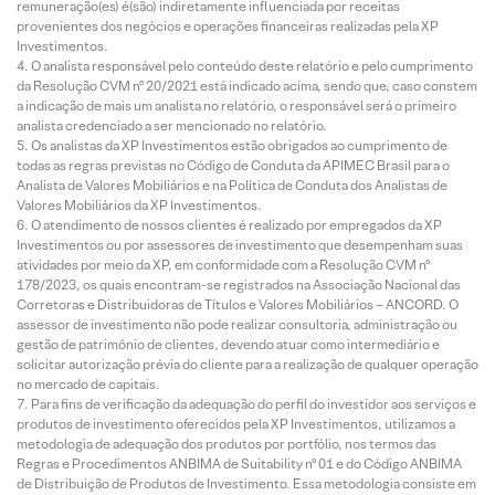
remuneração(es) é(são) indiretamente influenciada por receitas
provenientes dos negócios e operações financeiras realizadas pela XP
Investimentos.
O analista responsável pelo conteúdo deste relatório e pelo cumprimento
da Resolução CVM nº 20/2021 está indicado acima, sendo que, caso constem
a indicação de mais um analista no relatório, o responsável será o primeiro
analista credenciado a ser mencionado no relatório.
Os analistas da XP Investimentos estão obrigados ao cumprimento de
todas as regras previstas no Código de Conduta da APIMEC Brasil para o
Analista de Valores Mobiliários e na Política de Conduta dos Analistas de
Valores Mobiliários da XP Investimentos.
O atendimento de nossos clientes é realizado por empregados da XP
Investimentos ou por assessores de investimento que desempenham suas
atividades por meio da XP, em conformidade com a Resolução CVM nº
178/2023, os quais encontram-se registrados na Associação Nacional das
Corretoras e Distribuidoras de Títulos e Valores Mobiliários – ANCORD. O
assessor de investimento não pode realizar consultoria, administração ou
gestão de patrimônio de clientes, devendo atuar como intermediário e
solicitar autorização prévia do cliente para a realização de qualquer operação
no mercado de capitais.
Para fins de verificação da adequação do perfil do investidor aos serviços e
produtos de investimento oferecidos pela XP Investimentos, utilizamos a
metodologia de adequação dos produtos por portfólio, nos termos das
Regras e Procedimentos ANBIMA de Suitability nº 01 e do Código ANBIMA
de Distribuição de Produtos de Investimento. Essa metodologia consiste em