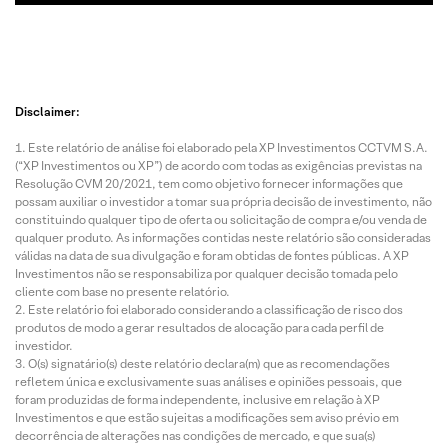
Disclaimer:
Este relatório de análise foi elaborado pela XP Investimentos CCTVM S.A.
(“XP Investimentos ou XP”) de acordo com todas as exigências previstas na
Resolução CVM 20/2021, tem como objetivo fornecer informações que
possam auxiliar o investidor a tomar sua própria decisão de investimento, não
constituindo qualquer tipo de oferta ou solicitação de compra e/ou venda de
qualquer produto. As informações contidas neste relatório são consideradas
válidas na data de sua divulgação e foram obtidas de fontes públicas. A XP
Investimentos não se responsabiliza por qualquer decisão tomada pelo
cliente com base no presente relatório.
Este relatório foi elaborado considerando a classificação de risco dos
produtos de modo a gerar resultados de alocação para cada perfil de
investidor.
O(s) signatário(s) deste relatório declara(m) que as recomendações
refletem única e exclusivamente suas análises e opiniões pessoais, que
foram produzidas de forma independente, inclusive em relação à XP
Investimentos e que estão sujeitas a modificações sem aviso prévio em
decorrência de alterações nas condições de mercado, e que sua(s)