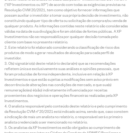
(“XP Investimentos ou XP”) de acordo com todas as exigências previstas na
Resolução CVM 20/2021, tem como objetivo fornecer informações que
possam auxiliar o investidor a tomar sua própria decisão de investimento, não
constituindo qualquer tipo de oferta ou solicitação de compra e/ou venda de
qualquer produto. As informações contidas neste relatório são consideradas
válidas na data de sua divulgação e foram obtidas de fontes públicas. A XP
Investimentos não se responsabiliza por qualquer decisão tomada pelo
cliente com base no presente relatório.
Este relatório foi elaborado considerando a classificação de risco dos
produtos de modo a gerar resultados de alocação para cada perfil de
investidor.
O(s) signatário(s) deste relatório declara(m) que as recomendações
refletem única e exclusivamente suas análises e opiniões pessoais, que
foram produzidas de forma independente, inclusive em relação à XP
Investimentos e que estão sujeitas a modificações sem aviso prévio em
decorrência de alterações nas condições de mercado, e que sua(s)
remuneração(es) é(são) indiretamente influenciada por receitas
provenientes dos negócios e operações financeiras realizadas pela XP
Investimentos.
O analista responsável pelo conteúdo deste relatório e pelo cumprimento
da Resolução CVM nº 20/2021 está indicado acima, sendo que, caso constem
a indicação de mais um analista no relatório, o responsável será o primeiro
analista credenciado a ser mencionado no relatório.
Os analistas da XP Investimentos estão obrigados ao cumprimento de
todas as regras previstas no Código de Conduta da APIMEC Brasil para o