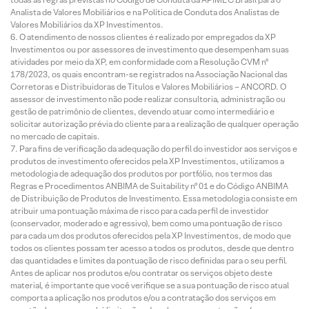
Analista de Valores Mobiliários e na Política de Conduta dos Analistas de
Valores Mobiliários da XP Investimentos.
O atendimento de nossos clientes é realizado por empregados da XP
Investimentos ou por assessores de investimento que desempenham suas
atividades por meio da XP, em conformidade com a Resolução CVM nº
178/2023, os quais encontram-se registrados na Associação Nacional das
Corretoras e Distribuidoras de Títulos e Valores Mobiliários – ANCORD. O
assessor de investimento não pode realizar consultoria, administração ou
gestão de patrimônio de clientes, devendo atuar como intermediário e
solicitar autorização prévia do cliente para a realização de qualquer operação
no mercado de capitais.
Para fins de verificação da adequação do perfil do investidor aos serviços e
produtos de investimento oferecidos pela XP Investimentos, utilizamos a
metodologia de adequação dos produtos por portfólio, nos termos das
Regras e Procedimentos ANBIMA de Suitability nº 01 e do Código ANBIMA
de Distribuição de Produtos de Investimento. Essa metodologia consiste em
atribuir uma pontuação máxima de risco para cada perfil de investidor
(conservador, moderado e agressivo), bem como uma pontuação de risco
para cada um dos produtos oferecidos pela XP Investimentos, de modo que
todos os clientes possam ter acesso a todos os produtos, desde que dentro
das quantidades e limites da pontuação de risco definidas para o seu perfil.
Antes de aplicar nos produtos e/ou contratar os serviços objeto deste
material, é importante que você verifique se a sua pontuação de risco atual
comporta a aplicação nos produtos e/ou a contratação dos serviços em