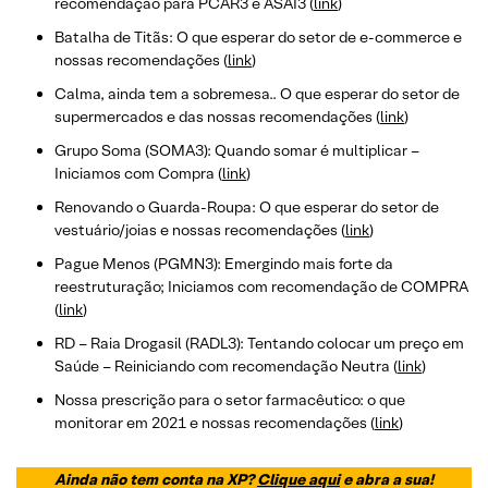
recomendação para PCAR3 e ASAI3 (
link
)
Batalha de Titãs: O que esperar do setor de e-commerce e
nossas recomendações (
link
)
Calma, ainda tem a sobremesa.. O que esperar do setor de
supermercados e das nossas recomendações (
link
)
Grupo Soma (SOMA3): Quando somar é multiplicar –
Iniciamos com Compra (
link
)
Renovando o Guarda-Roupa: O que esperar do setor de
vestuário/joias e nossas recomendações (
link
)
Pague Menos (PGMN3): Emergindo mais forte da
reestruturação; Iniciamos com recomendação de COMPRA
(
link
)
RD – Raia Drogasil (RADL3): Tentando colocar um preço em
Saúde – Reiniciando com recomendação Neutra (
link
)
Nossa prescrição para o setor farmacêutico: o que
monitorar em 2021 e nossas recomendações (
link
)
Ainda não tem conta na XP?
Clique aqui
e abra a sua!