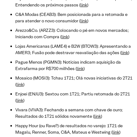
Entendendo os próximos passos (
link
)
C&A Modas (CEAB3): Bem posicionada para a retomada e
para atender o novo consumidor (
link
)
Arezzo&Co. (ARZZ3): Colocando o pé em novos mercados;
Iniciando com Compra (
link
)
Lojas Americanas (LAME4) e B2W (BTOW3): Apresentando a
AMER3; Fusão pode destravar reavaliação das ações (
link
)
Pague Menos (PGMN3): Notícias indicam aquisição da
Extrafarma por R$700 milhões (
link
)
Mosaico (MOSI3): Tchau 1T21; Olá novas iniciativas do 2T21
(
link
)
Enjoei (ENJU3): Sextou com 1T21; Partiu retomada do 2T21
(
link
)
Vivara (VIVA3): Fechando a semana com chave de ouro;
Resultados do 1T21 sólidos novamente (
link
)
Happy Hour (ou Rave?) de resultados no varejo: 1T21 de
Magalu, Renner, Soma, C&A, Mateus e Westwing (
link
)