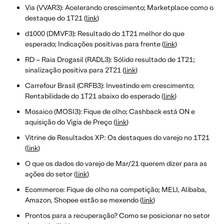
Via (VVAR3): Acelerando crescimento; Marketplace como o
destaque do 1T21 (
link
)
d1000 (DMVF3): Resultado do 1T21 melhor do que
esperado; Indicações positivas para frente (
link
)
RD – Raia Drogasil (RADL3): Sólido resultado de 1T21;
sinalização positiva para 2T21 (
link
)
Carrefour Brasil (CRFB3): Investindo em crescimento;
Rentabilidade do 1T21 abaixo do esperado (
link
)
Mosaico (MOSI3): Fique de olho; Cashback está ON e
aquisição do Vigia de Preço (
link
)
Vitrine de Resultados XP: Os destaques do varejo no 1T21
(
link
)
O que os dados do varejo de Mar/21 querem dizer para as
ações do setor (
link
)
Ecommerce: Fique de olho na competição; MELI, Alibaba,
Amazon, Shopee estão se mexendo (
link
)
Prontos para a recuperação? Como se posicionar no setor