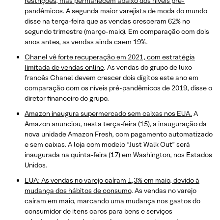
restrições, mas permanecem abaixo dos níveis pré-
pandêmicos
. A segunda maior varejista de moda do mundo
disse na terça-feira que as vendas cresceram 62% no
segundo trimestre (março-maio). Em comparação com dois
anos antes, as vendas ainda caem 19%.
Chanel vê forte recuperação em 2021, com estratégia
limitada de vendas online
. As vendas do grupo de luxo
francês Chanel devem crescer dois dígitos este ano em
comparação com os níveis pré-pandêmicos de 2019, disse o
diretor financeiro do grupo.
Amazon inaugura supermercado sem caixas nos EUA.
A
Amazon anunciou, nesta terça-feira (15), a inauguração da
nova unidade Amazon Fresh, com pagamento automatizado
e sem caixas. A loja com modelo “Just Walk Out” será
inaugurada na quinta-feira (17) em Washington, nos Estados
Unidos.
EUA: As vendas no varejo caíram 1,3% em maio, devido à
mudança dos hábitos de consumo
. As vendas no varejo
caíram em maio, marcando uma mudança nos gastos do
consumidor de itens caros para bens e serviços