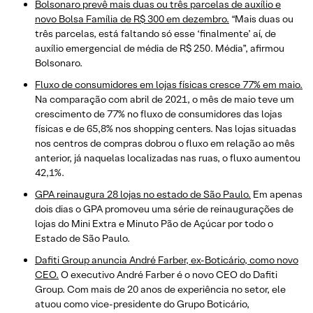
Bolsonaro prevê mais duas ou três parcelas de auxílio e
novo Bolsa Família de R$ 300 em dezembro.
“Mais duas ou
três parcelas, está faltando só esse ‘finalmente’ aí, de
auxílio emergencial de média de R$ 250. Média”, afirmou
Bolsonaro.
Fluxo de consumidores em lojas físicas cresce 77% em maio.
Na comparação com abril de 2021, o mês de maio teve um
crescimento de 77% no fluxo de consumidores das lojas
físicas e de 65,8% nos shopping centers. Nas lojas situadas
nos centros de compras dobrou o fluxo em relação ao mês
anterior, já naquelas localizadas nas ruas, o fluxo aumentou
42,1%.
GPA reinaugura 28 lojas no estado de São Paulo.
Em apenas
dois dias o GPA promoveu uma série de reinaugurações de
lojas do Mini Extra e Minuto Pão de Açúcar por todo o
Estado de São Paulo.
Dafiti Group anuncia André Farber, ex-Boticário, como novo
CEO.
O executivo André Farber é o novo CEO do Dafiti
Group. Com mais de 20 anos de experiência no setor, ele
atuou como vice-presidente do Grupo Boticário,