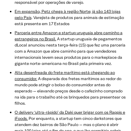
responsável por operações de varejo.
Em expansão, Petz chega à região Norte; já são 143 lojas
pelo País
. Varejista de produtos para animais de estimação
está presente em 17 Estados
Parceria entre Amazon e startup uruguaia abre caminho a
estrangeiros no Brasil.
A startup uruguaia de pagamentos
dLocal anunciou nesta terça-feira (15) que fez uma parceria
com a Amazon que abre caminho para que vendedores
internacionais levem seus produtos para o markeplace da
gigante norte-americana no Brasil pela primeira vez.
Alta desenfreada do frete marítimo está chegando ao
consumidor.
A disparada dos fretes marítimos ao redor do
mundo pode atingir o bolso do consumidor antes do
esperado — elevando preços desde o cafezinho comprado
na ida para o trabalho até os brinquedos para presentear os
filhos.
O delivery ‘ultra-rápido’ da Daki quer brigar com os Rappis e
iFoods.
Por enquanto, a startup tem cinco darkstores que
atendem dez bairros de São Paulo — mas o plano é abrir
mais 100 lojas até o fim do ano, o que lhe permitiria cobrir