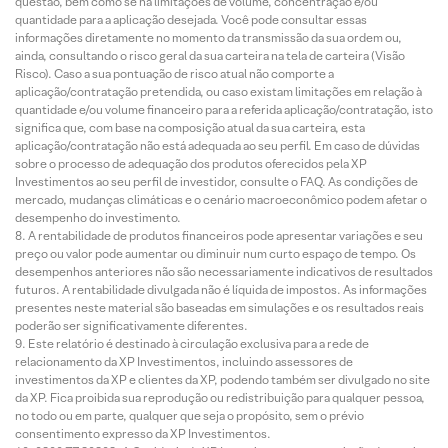
questão, bem como se há limitações de volume, concentração e/ou
quantidade para a aplicação desejada. Você pode consultar essas
informações diretamente no momento da transmissão da sua ordem ou,
ainda, consultando o risco geral da sua carteira na tela de carteira (Visão
Risco). Caso a sua pontuação de risco atual não comporte a
aplicação/contratação pretendida, ou caso existam limitações em relação à
quantidade e/ou volume financeiro para a referida aplicação/contratação, isto
significa que, com base na composição atual da sua carteira, esta
aplicação/contratação não está adequada ao seu perfil. Em caso de dúvidas
sobre o processo de adequação dos produtos oferecidos pela XP
Investimentos ao seu perfil de investidor, consulte o FAQ. As condições de
mercado, mudanças climáticas e o cenário macroeconômico podem afetar o
desempenho do investimento.
A rentabilidade de produtos financeiros pode apresentar variações e seu
preço ou valor pode aumentar ou diminuir num curto espaço de tempo. Os
desempenhos anteriores não são necessariamente indicativos de resultados
futuros. A rentabilidade divulgada não é líquida de impostos. As informações
presentes neste material são baseadas em simulações e os resultados reais
poderão ser significativamente diferentes.
Este relatório é destinado à circulação exclusiva para a rede de
relacionamento da XP Investimentos, incluindo assessores de
investimentos da XP e clientes da XP, podendo também ser divulgado no site
da XP. Fica proibida sua reprodução ou redistribuição para qualquer pessoa,
no todo ou em parte, qualquer que seja o propósito, sem o prévio
consentimento expresso da XP Investimentos.