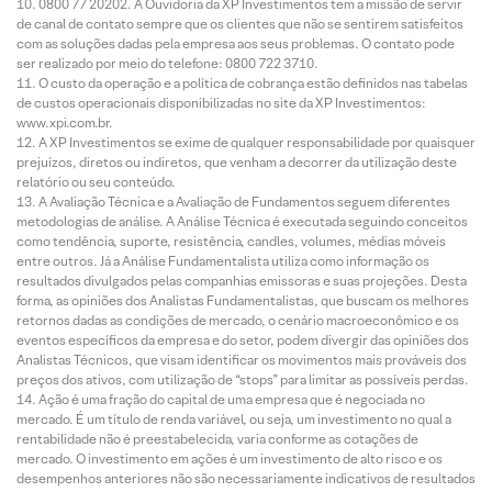
0800 77 20202. A Ouvidoria da XP Investimentos tem a missão de servir
de canal de contato sempre que os clientes que não se sentirem satisfeitos
com as soluções dadas pela empresa aos seus problemas. O contato pode
ser realizado por meio do telefone: 0800 722 3710.
O custo da operação e a política de cobrança estão definidos nas tabelas
de custos operacionais disponibilizadas no site da XP Investimentos:
www.xpi.com.br.
A XP Investimentos se exime de qualquer responsabilidade por quaisquer
prejuízos, diretos ou indiretos, que venham a decorrer da utilização deste
relatório ou seu conteúdo.
A Avaliação Técnica e a Avaliação de Fundamentos seguem diferentes
metodologias de análise. A Análise Técnica é executada seguindo conceitos
como tendência, suporte, resistência, candles, volumes, médias móveis
entre outros. Já a Análise Fundamentalista utiliza como informação os
resultados divulgados pelas companhias emissoras e suas projeções. Desta
forma, as opiniões dos Analistas Fundamentalistas, que buscam os melhores
retornos dadas as condições de mercado, o cenário macroeconômico e os
eventos específicos da empresa e do setor, podem divergir das opiniões dos
Analistas Técnicos, que visam identificar os movimentos mais prováveis dos
preços dos ativos, com utilização de “stops” para limitar as possíveis perdas.
Ação é uma fração do capital de uma empresa que é negociada no
mercado. É um título de renda variável, ou seja, um investimento no qual a
rentabilidade não é preestabelecida, varia conforme as cotações de
mercado. O investimento em ações é um investimento de alto risco e os
desempenhos anteriores não são necessariamente indicativos de resultados