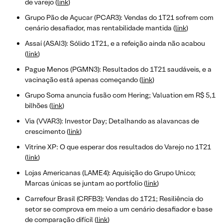
de varejo (
link
)
Grupo Pão de Açucar (PCAR3): Vendas do 1T21 sofrem com
cenário desafiador, mas rentabilidade mantida (
link
)
Assaí (ASAI3): Sólido 1T21, e a refeição ainda não acabou
(
link
)
Pague Menos (PGMN3): Resultados do 1T21 saudáveis, e a
vacinação está apenas começando (
link
)
Grupo Soma anuncia fusão com Hering; Valuation em R$ 5,1
bilhões (
link
)
Via (VVAR3): Investor Day; Detalhando as alavancas de
crescimento (
link
)
Vitrine XP: O que esperar dos resultados do Varejo no 1T21
(
link
)
Lojas Americanas (LAME4): Aquisição do Grupo Uni.co;
Marcas únicas se juntam ao portfolio (
link
)
Carrefour Brasil (CRFB3): Vendas do 1T21; Resiliência do
setor se comprova em meio a um cenário desafiador e base
de comparação difícil (
link
)