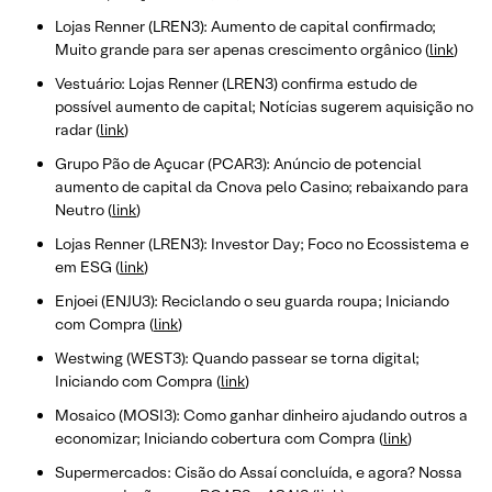
Lojas Renner (LREN3): Aumento de capital confirmado;
Muito grande para ser apenas crescimento orgânico (
link
)
Vestuário: Lojas Renner (LREN3) confirma estudo de
possível aumento de capital; Notícias sugerem aquisição no
radar (
link
)
Grupo Pão de Açucar (PCAR3): Anúncio de potencial
aumento de capital da Cnova pelo Casino; rebaixando para
Neutro (
link
)
Lojas Renner (LREN3): Investor Day; Foco no Ecossistema e
em ESG (
link
)
Enjoei (ENJU3): Reciclando o seu guarda roupa; Iniciando
com Compra (
link
)
Westwing (WEST3): Quando passear se torna digital;
Iniciando com Compra (
link
)
Mosaico (MOSI3): Como ganhar dinheiro ajudando outros a
economizar; Iniciando cobertura com Compra (
link
)
Supermercados: Cisão do Assaí concluída, e agora? Nossa