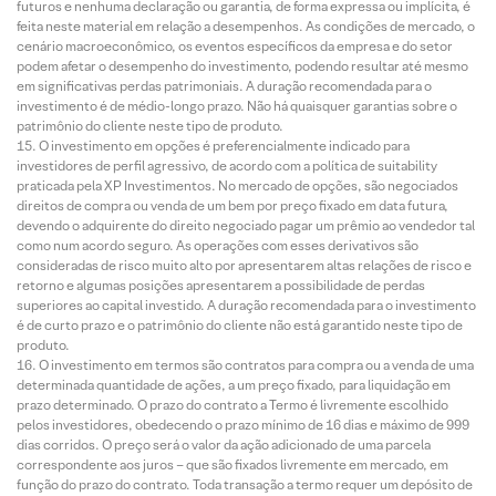
futuros e nenhuma declaração ou garantia, de forma expressa ou implícita, é
feita neste material em relação a desempenhos. As condições de mercado, o
cenário macroeconômico, os eventos específicos da empresa e do setor
podem afetar o desempenho do investimento, podendo resultar até mesmo
em significativas perdas patrimoniais. A duração recomendada para o
investimento é de médio-longo prazo. Não há quaisquer garantias sobre o
patrimônio do cliente neste tipo de produto.
O investimento em opções é preferencialmente indicado para
investidores de perfil agressivo, de acordo com a política de suitability
praticada pela XP Investimentos. No mercado de opções, são negociados
direitos de compra ou venda de um bem por preço fixado em data futura,
devendo o adquirente do direito negociado pagar um prêmio ao vendedor tal
como num acordo seguro. As operações com esses derivativos são
consideradas de risco muito alto por apresentarem altas relações de risco e
retorno e algumas posições apresentarem a possibilidade de perdas
superiores ao capital investido. A duração recomendada para o investimento
é de curto prazo e o patrimônio do cliente não está garantido neste tipo de
produto.
O investimento em termos são contratos para compra ou a venda de uma
determinada quantidade de ações, a um preço fixado, para liquidação em
prazo determinado. O prazo do contrato a Termo é livremente escolhido
pelos investidores, obedecendo o prazo mínimo de 16 dias e máximo de 999
dias corridos. O preço será o valor da ação adicionado de uma parcela
correspondente aos juros – que são fixados livremente em mercado, em
função do prazo do contrato. Toda transação a termo requer um depósito de