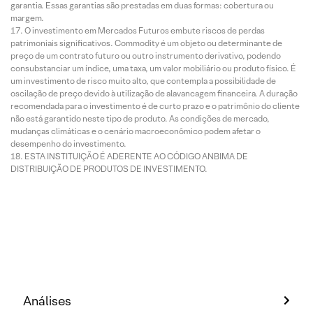
garantia. Essas garantias são prestadas em duas formas: cobertura ou
margem.
O investimento em Mercados Futuros embute riscos de perdas
patrimoniais significativos. Commodity é um objeto ou determinante de
preço de um contrato futuro ou outro instrumento derivativo, podendo
consubstanciar um índice, uma taxa, um valor mobiliário ou produto físico. É
um investimento de risco muito alto, que contempla a possibilidade de
oscilação de preço devido à utilização de alavancagem financeira. A duração
recomendada para o investimento é de curto prazo e o patrimônio do cliente
não está garantido neste tipo de produto. As condições de mercado,
mudanças climáticas e o cenário macroeconômico podem afetar o
desempenho do investimento.
ESTA INSTITUIÇÃO É ADERENTE AO CÓDIGO ANBIMA DE
DISTRIBUIÇÃO DE PRODUTOS DE INVESTIMENTO.
Análises