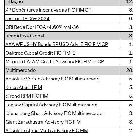
Inflação
12
XP Debêntures Incentivadas FIC FIM CP
3
Tesouro IPCA+ 2024
6
CRI Rede Dor IPCA+4.60% mai-36
3
Renda Fixa Global
3
AXA WF US HY Bonds BR USD Adv IE FIC FIM CP
1
Oaktree Global Credit FIC FIM IE
1
Moneda LATAM Credit Advisory FIC FIM IE CP
1
Multimercado
28
Absolute Vertex Advisory FIC Multimercado
5
Kinea Atlas II FIM
5
eTrend RPM FIC FIM
5
Legacy Capital Advisory FIC Multimercado
5
Ibiuna Long Short Advisory FIC Multimercado
3
Giant Zarathustra Advisory FIC FIM
3
Absolute Alpha Marb Advisory FIC FIM
2