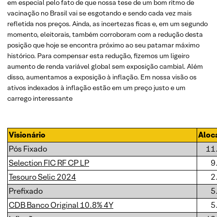
em especial pelo fato de que nossa tese de um bom ritmo de
vacinação no Brasil vai se esgotando e sendo cada vez mais
refletida nos preços. Ainda, as incertezas ficas e, em um segundo
momento, eleitorais, também corroboram com a redução desta
posição que hoje se encontra próximo ao seu patamar máximo
histórico. Para compensar esta redução, fizemos um ligeiro
aumento de renda variável global sem exposição cambial. Além
disso, aumentamos a exposição à inflação. Em nossa visão os
ativos indexados à inflação estão em um preço justo e um
carrego interessante
Visionário
Aloc
Pós Fixado
11
Selection FIC RF CP LP
9
Tesouro Selic 2024
2
Prefixado
5
CDB Banco Original 10.8% 4Y
5