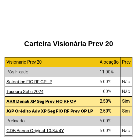
Carteira Visionária Prev 20
Visionario Prev 20
Alocação
Prev
Pós Fixado
11.00%
Selection FIC RF CP LP
5.00%
Não
Tesouro Selic 2024
1.00%
Não
ARX Denali XP Seg Prev FIC RF CP
2.50%
Sim
JGP Crédito Adv XP Seg FIC RF Prev CP LP
2.50%
Sim
Prefixado
5.00%
CDB Banco Original 10.8% 4Y
5.00%
Não