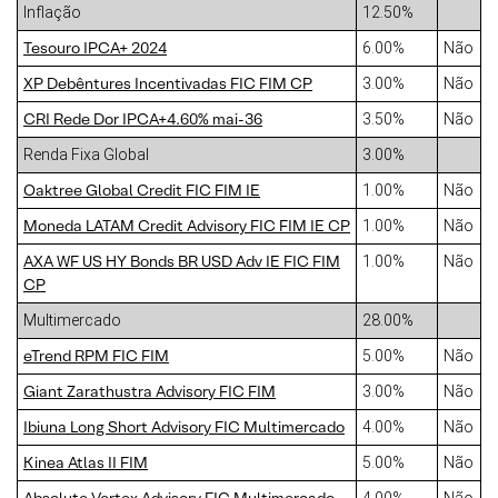
Inflação
12.50%
Tesouro IPCA+ 2024
6.00%
Não
XP Debêntures Incentivadas FIC FIM CP
3.00%
Não
CRI Rede Dor IPCA+4.60% mai-36
3.50%
Não
Renda Fixa Global
3.00%
Oaktree Global Credit FIC FIM IE
1.00%
Não
Moneda LATAM Credit Advisory FIC FIM IE CP
1.00%
Não
AXA WF US HY Bonds BR USD Adv IE FIC FIM
1.00%
Não
CP
Multimercado
28.00%
eTrend RPM FIC FIM
5.00%
Não
Giant Zarathustra Advisory FIC FIM
3.00%
Não
Ibiuna Long Short Advisory FIC Multimercado
4.00%
Não
Kinea Atlas II FIM
5.00%
Não