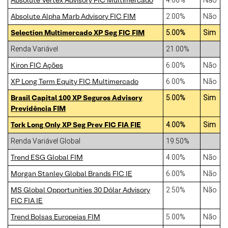
Absolute Vertex Advisory FIC Multimercado
4.00%
Não
Absolute Alpha Marb Advisory FIC FIM
2.00%
Não
Selection Multimercado XP Seg FIC FIM
5.00%
Sim
Renda Variável
21.00%
Kiron FIC Ações
6.00%
Não
XP Long Term Equity FIC Multimercado
6.00%
Não
Brasil Capital 100 XP Seguros Advisory
5.00%
Sim
Previdência FIM
Tork Long Only XP Seg Prev FIC FIA FIE
4.00%
Sim
Renda Variável Global
19.50%
Trend ESG Global FIM
4.00%
Não
Morgan Stanley Global Brands FIC IE
6.00%
Não
MS Global Opportunities 30 Dólar Advisory
2.50%
Não
FIC FIA IE
Trend Bolsas Europeias FIM
5.00%
Não