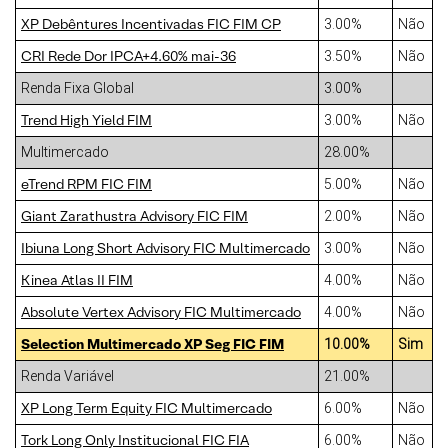
XP Debêntures Incentivadas FIC FIM CP
3.00%
Não
CRI Rede Dor IPCA+4.60% mai-36
3.50%
Não
Renda Fixa Global
3.00%
Trend High Yield FIM
3.00%
Não
Multimercado
28.00%
eTrend RPM FIC FIM
5.00%
Não
Giant Zarathustra Advisory FIC FIM
2.00%
Não
Ibiuna Long Short Advisory FIC Multimercado
3.00%
Não
Kinea Atlas II FIM
4.00%
Não
Absolute Vertex Advisory FIC Multimercado
4.00%
Não
Selection Multimercado XP Seg FIC FIM
10.00%
Sim
Renda Variável
21.00%
XP Long Term Equity FIC Multimercado
6.00%
Não
Tork Long Only Institucional FIC FIA
6.00%
Não