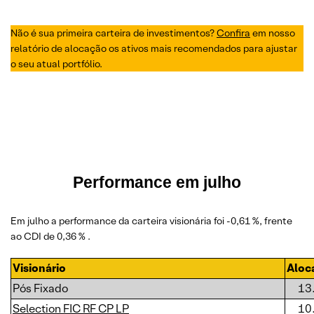
Não é sua primeira carteira de investimentos?
Confira
em nosso
relatório de alocação os ativos mais recomendados para ajustar
o seu atual portfólio.
Performance em julho
Em julho a performance da carteira visionária foi -0,61 %, frente
ao CDI de 0,36 % .
Visionário
Aloc
Pós Fixado
13
Selection FIC RF CP LP
10