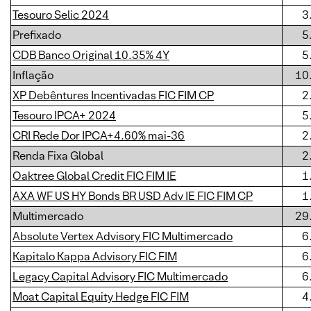
Tesouro Selic 2024
3
Prefixado
5
CDB Banco Original 10.35% 4Y
5
Inflação
10
XP Debêntures Incentivadas FIC FIM CP
2
Tesouro IPCA+ 2024
5
CRI Rede Dor IPCA+4.60% mai-36
2
Renda Fixa Global
2
Oaktree Global Credit FIC FIM IE
1
AXA WF US HY Bonds BR USD Adv IE FIC FIM CP
1
Multimercado
29
Absolute Vertex Advisory FIC Multimercado
6
Kapitalo Kappa Advisory FIC FIM
6
Legacy Capital Advisory FIC Multimercado
6
Moat Capital Equity Hedge FIC FIM
4