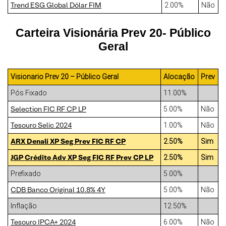
Trend ESG Global Dólar FIM
2.00%
Não
Carteira Visionária Prev 20- Público
Geral
Visionario Prev 20 – Público Geral
Alocação
Prev
Pós Fixado
11.00%
Selection FIC RF CP LP
5.00%
Não
Tesouro Selic 2024
1.00%
Não
ARX Denali XP Seg Prev FIC RF CP
2.50%
Sim
JGP Crédito Adv XP Seg FIC RF Prev CP LP
2.50%
Sim
Prefixado
5.00%
CDB Banco Original 10.8% 4Y
5.00%
Não
Inflação
12.50%
Tesouro IPCA+ 2024
6.00%
Não