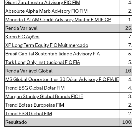
Giant Zarathustra Advisory FIC FIM
4
Absolute Alpha Marb Advisory FIC FIM
2
Moneda LATAM Credit Advisory Master FIM IE CP
1
Renda Variável
25
Kiron FIC Ações
7
XP Long Term Equity FIC Multimercado
7
Brasil Capital Sustentabilidade Advisory FIA
5
Tork Long Only Institucional FIC FIA
5
Renda Variável Global
16
MS Global Opportunities 30 Dólar Advisory FIC FIA IE
4
Trend ESG Global Dólar FIM
4
Morgan Stanley Global Brands FIC IE
3
Trend Bolsas Europeias FIM
2
Trend ESG Global FIM
2
Resultado
100