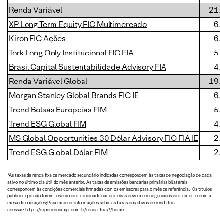
Renda Variável
21
XP Long Term Equity FIC Multimercado
6
Kiron FIC Ações
6
Tork Long Only Institucional FIC FIA
5
Brasil Capital Sustentabilidade Advisory FIA
4
Renda Variável Global
19
Morgan Stanley Global Brands FIC IE
6
Trend Bolsas Europeias FIM
5
Trend ESG Global FIM
4
MS Global Opportunities 30 Dólar Advisory FIC FIA IE
2
Trend ESG Global Dólar FIM
2
*As taxas de renda fixa de mercado secundário indicadas correspondem às taxas de negociação de cada
ativo no último dia útil do mês anterior. As taxas de emissões bancárias primárias bilaterais
correspondem às condições comerciais firmadas com os emissores para o mês de referência. Os títulos
públicos que não forem tesouro direto indicado nas carteiras devem ser negociados diretamente com a
mesa de operações;Para maiores informações sobre as taxas dos ativos de renda fixa
acessar:
https://experiencia.xpi.com.br/renda-fixa/#/home