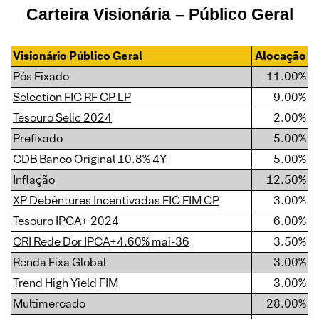
Carteira Visionária – Público Geral
Visionário Público Geral
Alocação
Pós Fixado
11.00%
Selection FIC RF CP LP
9.00%
Tesouro Selic 2024
2.00%
Prefixado
5.00%
CDB Banco Original 10.8% 4Y
5.00%
Inflação
12.50%
XP Debêntures Incentivadas FIC FIM CP
3.00%
Tesouro IPCA+ 2024
6.00%
CRI Rede Dor IPCA+4.60% mai-36
3.50%
Renda Fixa Global
3.00%
Trend High Yield FIM
3.00%
Multimercado
28.00%