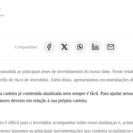
e
ixa
Compartilhar:
solida as principais teses de investimentos do nosso time. Neste relató
erfis de risco de investidor. Além disso, apresentamos recomendações de
arteira já construída atualizada nem sempre é fácil. Para ajudar nessa 
ores desvios em relação à sua própria carteira.
é difícil para o investidor acompanhar todas essas mudanças e, acima 
s meses trazemos as principais movimentações nos cenários econômico