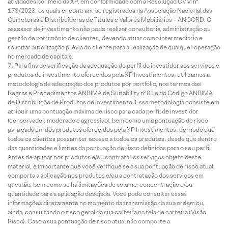
atividades por meio da XP, em conformidade com a Resolução CVM nº
178/2023, os quais encontram-se registrados na Associação Nacional das
Corretoras e Distribuidoras de Títulos e Valores Mobiliários – ANCORD. O
assessor de investimento não pode realizar consultoria, administração ou
gestão de patrimônio de clientes, devendo atuar como intermediário e
solicitar autorização prévia do cliente para a realização de qualquer operação
no mercado de capitais.
Para fins de verificação da adequação do perfil do investidor aos serviços e
produtos de investimento oferecidos pela XP Investimentos, utilizamos a
metodologia de adequação dos produtos por portfólio, nos termos das
Regras e Procedimentos ANBIMA de Suitability nº 01 e do Código ANBIMA
de Distribuição de Produtos de Investimento. Essa metodologia consiste em
atribuir uma pontuação máxima de risco para cada perfil de investidor
(conservador, moderado e agressivo), bem como uma pontuação de risco
para cada um dos produtos oferecidos pela XP Investimentos, de modo que
todos os clientes possam ter acesso a todos os produtos, desde que dentro
das quantidades e limites da pontuação de risco definidas para o seu perfil.
Antes de aplicar nos produtos e/ou contratar os serviços objeto deste
material, é importante que você verifique se a sua pontuação de risco atual
comporta a aplicação nos produtos e/ou a contratação dos serviços em
questão, bem como se há limitações de volume, concentração e/ou
quantidade para a aplicação desejada. Você pode consultar essas
informações diretamente no momento da transmissão da sua ordem ou,
ainda, consultando o risco geral da sua carteira na tela de carteira (Visão
Risco). Caso a sua pontuação de risco atual não comporte a