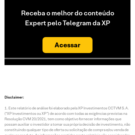
Receba o melhor do conteúdo
Expert pelo Telegram da XP
Acessar
Disclaimer:
Este relatório de análise foi elaborado pela XP Investimentos CCTVM S.A.
(“XP Investimentos ou XP”) de acordo com todas as exigências previstas na
Resolução CVM 20/2021, tem como objetivo fornecer informações que
possam auxiliar o investidor a tomar sua própria decisão de investimento, não
constituindo qualquer tipo de oferta ou solicitação de compra e/ou venda de