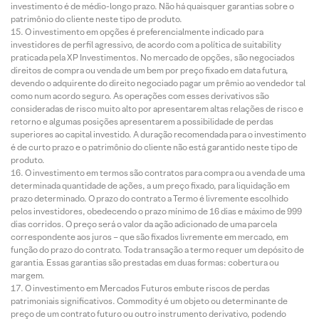
investimento é de médio-longo prazo. Não há quaisquer garantias sobre o
patrimônio do cliente neste tipo de produto.
O investimento em opções é preferencialmente indicado para
investidores de perfil agressivo, de acordo com a política de suitability
praticada pela XP Investimentos. No mercado de opções, são negociados
direitos de compra ou venda de um bem por preço fixado em data futura,
devendo o adquirente do direito negociado pagar um prêmio ao vendedor tal
como num acordo seguro. As operações com esses derivativos são
consideradas de risco muito alto por apresentarem altas relações de risco e
retorno e algumas posições apresentarem a possibilidade de perdas
superiores ao capital investido. A duração recomendada para o investimento
é de curto prazo e o patrimônio do cliente não está garantido neste tipo de
produto.
O investimento em termos são contratos para compra ou a venda de uma
determinada quantidade de ações, a um preço fixado, para liquidação em
prazo determinado. O prazo do contrato a Termo é livremente escolhido
pelos investidores, obedecendo o prazo mínimo de 16 dias e máximo de 999
dias corridos. O preço será o valor da ação adicionado de uma parcela
correspondente aos juros – que são fixados livremente em mercado, em
função do prazo do contrato. Toda transação a termo requer um depósito de
garantia. Essas garantias são prestadas em duas formas: cobertura ou
margem.
O investimento em Mercados Futuros embute riscos de perdas
patrimoniais significativos. Commodity é um objeto ou determinante de
preço de um contrato futuro ou outro instrumento derivativo, podendo