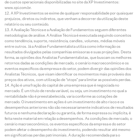
de custos operacionais disponibilizadas no site da XP Investimentos:
www.xpi.com.br.
A XP Investimentos se exime de qualquer responsabilidade por quaisquer
prejuízos, diretos ou indiretos, que venham a decorrer da utilização deste
relatório ou seu conteúdo.
A Avaliação Técnica e a Avaliação de Fundamentos seguem diferentes
metodologias de análise. A Análise Técnica é executada seguindo conceitos
como tendência, suporte, resistência, candles, volumes, médias móveis
entre outros. Já a Análise Fundamentalista utiliza como informação os
resultados divulgados pelas companhias emissoras e suas projeções. Desta
forma, as opiniões dos Analistas Fundamentalistas, que buscam os melhores
retornos dadas as condições de mercado, o cenário macroeconômico e os
eventos específicos da empresa e do setor, podem divergir das opiniões dos
Analistas Técnicos, que visam identificar os movimentos mais prováveis dos
preços dos ativos, com utilização de “stops” para limitar as possíveis perdas.
Ação é uma fração do capital de uma empresa que é negociada no
mercado. É um título de renda variável, ou seja, um investimento no qual a
rentabilidade não é preestabelecida, varia conforme as cotações de
mercado. O investimento em ações é um investimento de alto risco e os
desempenhos anteriores não são necessariamente indicativos de resultados
futuros e nenhuma declaração ou garantia, de forma expressa ou implícita, é
feita neste material em relação a desempenhos. As condições de mercado, o
cenário macroeconômico, os eventos específicos da empresa e do setor
podem afetar o desempenho do investimento, podendo resultar até mesmo
em significativas perdas patrimoniais. A duração recomendada para o