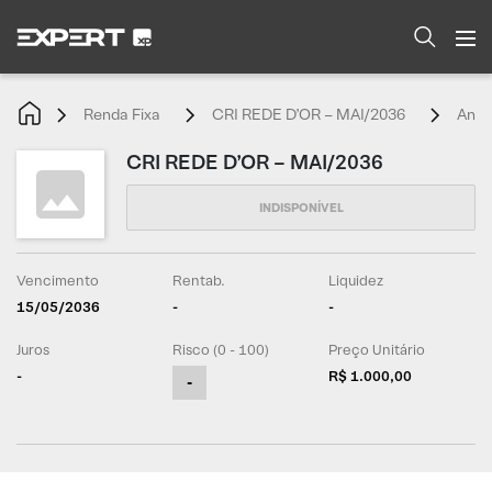
Renda Fixa
CRI REDE D’OR – MAI/2036
Anál
CRI REDE D’OR – MAI/2036
Vencimento
Rentab.
Liquidez
15/05/2036
-
-
Juros
Risco (0 - 100)
Preço Unitário
-
R$ 1.000,00
-