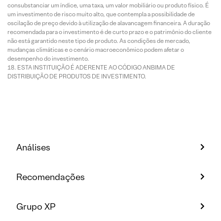
consubstanciar um índice, uma taxa, um valor mobiliário ou produto físico. É
um investimento de risco muito alto, que contempla a possibilidade de
oscilação de preço devido à utilização de alavancagem financeira. A duração
recomendada para o investimento é de curto prazo e o patrimônio do cliente
não está garantido neste tipo de produto. As condições de mercado,
mudanças climáticas e o cenário macroeconômico podem afetar o
desempenho do investimento.
ESTA INSTITUIÇÃO É ADERENTE AO CÓDIGO ANBIMA DE
DISTRIBUIÇÃO DE PRODUTOS DE INVESTIMENTO.
Análises
Recomendações
Grupo XP