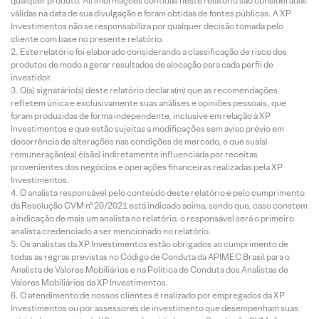
qualquer produto. As informações contidas neste relatório são consideradas
válidas na data de sua divulgação e foram obtidas de fontes públicas. A XP
Investimentos não se responsabiliza por qualquer decisão tomada pelo
cliente com base no presente relatório.
Este relatório foi elaborado considerando a classificação de risco dos
produtos de modo a gerar resultados de alocação para cada perfil de
investidor.
O(s) signatário(s) deste relatório declara(m) que as recomendações
refletem única e exclusivamente suas análises e opiniões pessoais, que
foram produzidas de forma independente, inclusive em relação à XP
Investimentos e que estão sujeitas a modificações sem aviso prévio em
decorrência de alterações nas condições de mercado, e que sua(s)
remuneração(es) é(são) indiretamente influenciada por receitas
provenientes dos negócios e operações financeiras realizadas pela XP
Investimentos.
O analista responsável pelo conteúdo deste relatório e pelo cumprimento
da Resolução CVM nº 20/2021 está indicado acima, sendo que, caso constem
a indicação de mais um analista no relatório, o responsável será o primeiro
analista credenciado a ser mencionado no relatório.
Os analistas da XP Investimentos estão obrigados ao cumprimento de
todas as regras previstas no Código de Conduta da APIMEC Brasil para o
Analista de Valores Mobiliários e na Política de Conduta dos Analistas de
Valores Mobiliários da XP Investimentos.
O atendimento de nossos clientes é realizado por empregados da XP
Investimentos ou por assessores de investimento que desempenham suas