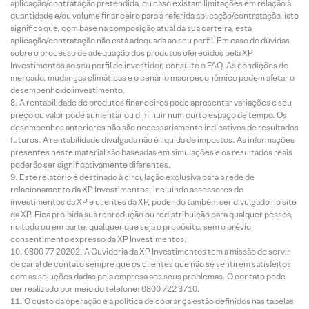
aplicação/contratação pretendida, ou caso existam limitações em relação à
quantidade e/ou volume financeiro para a referida aplicação/contratação, isto
significa que, com base na composição atual da sua carteira, esta
aplicação/contratação não está adequada ao seu perfil. Em caso de dúvidas
sobre o processo de adequação dos produtos oferecidos pela XP
Investimentos ao seu perfil de investidor, consulte o FAQ. As condições de
mercado, mudanças climáticas e o cenário macroeconômico podem afetar o
desempenho do investimento.
A rentabilidade de produtos financeiros pode apresentar variações e seu
preço ou valor pode aumentar ou diminuir num curto espaço de tempo. Os
desempenhos anteriores não são necessariamente indicativos de resultados
futuros. A rentabilidade divulgada não é líquida de impostos. As informações
presentes neste material são baseadas em simulações e os resultados reais
poderão ser significativamente diferentes.
Este relatório é destinado à circulação exclusiva para a rede de
relacionamento da XP Investimentos, incluindo assessores de
investimentos da XP e clientes da XP, podendo também ser divulgado no site
da XP. Fica proibida sua reprodução ou redistribuição para qualquer pessoa,
no todo ou em parte, qualquer que seja o propósito, sem o prévio
consentimento expresso da XP Investimentos.
0800 77 20202. A Ouvidoria da XP Investimentos tem a missão de servir
de canal de contato sempre que os clientes que não se sentirem satisfeitos
com as soluções dadas pela empresa aos seus problemas. O contato pode
ser realizado por meio do telefone: 0800 722 3710.
O custo da operação e a política de cobrança estão definidos nas tabelas