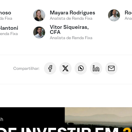
noso
Mayara Rodrigues
Ro
a Fixa
Analista de Renda Fixa
Ana
Vitor Siqueiras,
lantoni
CFA
Renda Fixa
Analista de Renda Fixa
Compartilhar: