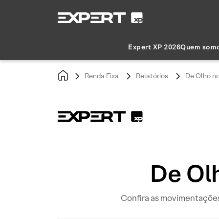
Expert XP 2026
Quem som
Renda Fixa
Relatórios
De Olho no
De Olh
Confira as movimentações n