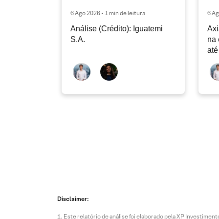
6 Ago 2026 • 1 min de leitura
6 Ag
Análise (Crédito): Iguatemi
Axi
S.A.
na 
até
Disclaimer:
Este relatório de análise foi elaborado pela XP Investim