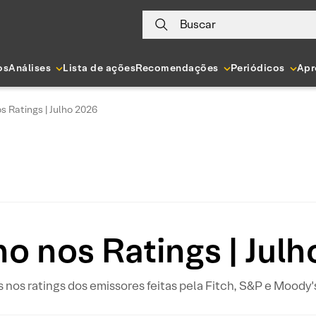
Buscar
os
Análises
Lista de ações
Recomendações
Periódicos
Apr
s Ratings | Julho 2026
o nos Ratings | Jul
os ratings dos emissores feitas pela Fitch, S&P e Moody's