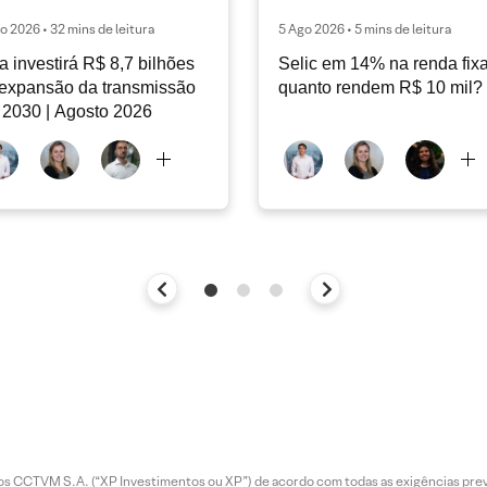
o 2026 • 32 mins de leitura
5 Ago 2026 • 5 mins de leitura
a investirá R$ 8,7 bilhões
Selic em 14% na renda fixa
expansão da transmissão
quanto rendem R$ 10 mil?
 2030 | Agosto 2026
entos CCTVM S.A. (“XP Investimentos ou XP”) de acordo com todas as exigências p