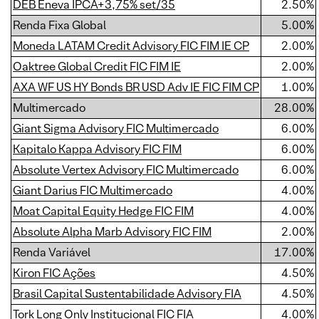
DEB Eneva IPCA+3,75% set/35
2.50%
Renda Fixa Global
5.00%
Moneda LATAM Credit Advisory FIC FIM IE CP
2.00%
Oaktree Global Credit FIC FIM IE
2.00%
AXA WF US HY Bonds BR USD Adv IE FIC FIM CP
1.00%
Multimercado
28.00%
Giant Sigma Advisory FIC Multimercado
6.00%
Kapitalo Kappa Advisory FIC FIM
6.00%
Absolute Vertex Advisory FIC Multimercado
6.00%
Giant Darius FIC Multimercado
4.00%
Moat Capital Equity Hedge FIC FIM
4.00%
Absolute Alpha Marb Advisory FIC FIM
2.00%
Renda Variável
17.00%
Kiron FIC Ações
4.50%
Brasil Capital Sustentabilidade Advisory FIA
4.50%
Tork Long Only Institucional FIC FIA
4.00%