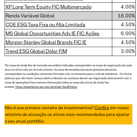
XP Long Term Equity FIC Multimercado
4.00%
Renda Variável Global
18.00%
COE ESG Taxa Fixa ou Alta Limitada
4.50%
MS Global Opportunities Adv IE FIC Ações
6.00%
Morgan Stanley Global Brands FIC IE
4.50%
Trend ESG Global Dólar FIM
3.00%
*As taxas de renda fixa de mercado secundário indicadas correspondem às taxas de negociação de cada
ativo no último dia útil do mês anterior. As taxas de emissões bancárias primárias bilaterais
correspondem às condições comerciais firmadas com os emissores para o mês de referência. Os títulos
públicos que não forem tesouro direto indicado nas carteiras devem ser negociados diretamente com a
mesa de operações;Para maiores informações sobre as taxas dos ativos de renda fixa
acessar:
https://experiencia.xpi.com.br/renda-fixa/#/home
Não é sua primeira carteira de investimentos?
Confira
em nosso
relatório de alocação os ativos mais recomendados para ajustar
o seu atual portfólio.