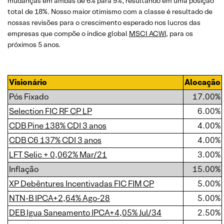
mudanças em ambas de 6% para 9%, resultando em uma posição
total de 18%. Nosso maior otimismo com a classe é resultado de
nossas revisões para o crescimento esperado nos lucros das
empresas que compõe o índice global
MSCI ACWI
, para os
próximos 5 anos.
Visionário
Alocação
Pós Fixado
17.00%
Selection FIC RF CP LP
6.00%
CDB Pine 138% CDI 3 anos
4.00%
CDB C6 137% CDI 3 anos
4.00%
LFT Selic + 0,062% Mar/21
3.00%
Inflação
15.00%
XP Debêntures Incentivadas FIC FIM CP
5.00%
NTN-B IPCA+2,64% Ago-28
5.00%
DEB Igua Saneamento IPCA+4,05% Jul/34
2.50%