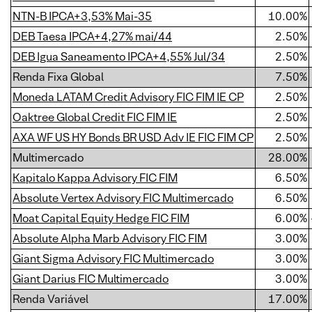
NTN-B IPCA+3,53% Mai-35
10.00%
DEB Taesa IPCA+4,27% mai/44
2.50%
DEB Igua Saneamento IPCA+4,55% Jul/34
2.50%
Renda Fixa Global
7.50%
Moneda LATAM Credit Advisory FIC FIM IE CP
2.50%
Oaktree Global Credit FIC FIM IE
2.50%
AXA WF US HY Bonds BR USD Adv IE FIC FIM CP
2.50%
Multimercado
28.00%
Kapitalo Kappa Advisory FIC FIM
6.50%
Absolute Vertex Advisory FIC Multimercado
6.50%
Moat Capital Equity Hedge FIC FIM
6.00%
Absolute Alpha Marb Advisory FIC FIM
3.00%
Giant Sigma Advisory FIC Multimercado
3.00%
Giant Darius FIC Multimercado
3.00%
Renda Variável
17.00%