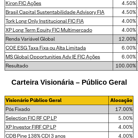
Kiron FIC Ações
4.50%
Brasil Capital Sustentabilidade Advisory FIA
4.50%
Tork Long Only Institucional FIC FIA
4.00%
XP Long Term Equity FIC Multimercado
4.00%
Renda Variável Global
12.00%
COE ESG Taxa Fixa ou Alta Limitada
6.00%
MS Global Opportunities Adv IE FIC Ações
6.00%
Resultado
100.00%
Carteira Visionária – Público Geral
Visionário Público Geral
Alocação
Pós Fixado
17.00%
Selection FIC RF CP LP
5.00%
XP Investor FIRF CP LP
4.00%
CDB Pine 138% CDI 3 anos
4.00%