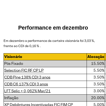
Performance em dezembro
Em dezembro a performance da carteira visionária foi 3,03 %,
frente ao CDI de 0,16 % .
Visionário
Alocação
Pós Fixado
15.50%
Selection FIC RF CP LP
5.50%
CDB Pine 138% CDI 3 anos
3.50%
CDB C6 137% CDI 3 anos
3.50%
LFT Selic + 0,062% Mar/21
3.00%
Inflação
20.00%
XP Debêntures Incentivadas FIC FIM CP
5.00%