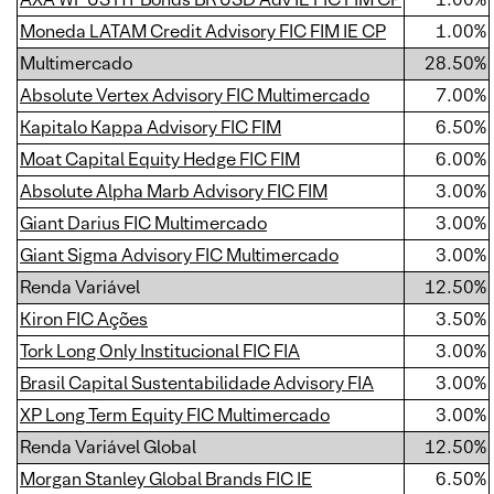
Moneda LATAM Credit Advisory FIC FIM IE CP
1.00%
Multimercado
28.50%
Absolute Vertex Advisory FIC Multimercado
7.00%
Kapitalo Kappa Advisory FIC FIM
6.50%
Moat Capital Equity Hedge FIC FIM
6.00%
Absolute Alpha Marb Advisory FIC FIM
3.00%
Giant Darius FIC Multimercado
3.00%
Giant Sigma Advisory FIC Multimercado
3.00%
Renda Variável
12.50%
Kiron FIC Ações
3.50%
Tork Long Only Institucional FIC FIA
3.00%
Brasil Capital Sustentabilidade Advisory FIA
3.00%
XP Long Term Equity FIC Multimercado
3.00%
Renda Variável Global
12.50%
Morgan Stanley Global Brands FIC IE
6.50%