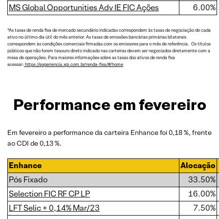
MS Global Opportunities Adv IE FIC Ações
6.00%
*As taxas de renda fixa de mercado secundário indicadas correspondem às taxas de negociação de cada
ativo no último dia útil do mês anterior. As taxas de emissões bancárias primárias bilaterais
correspondem às condições comerciais firmadas com os emissores para o mês de referência. Os títulos
públicos que não forem tesouro direto indicado nas carteiras devem ser negociados diretamente com a
mesa de operações; Para maiores informações sobre as taxas dos ativos de renda fixa
acessar:
https://experiencia.xpi.com.br/renda-fixa/#/home
Performance em fevereiro
Em fevereiro a performance da carteira Enhance foi 0,18 %, frente
ao CDI de 0,13 %.
Enhance
Alocação
Pós Fixado
33.50%
Selection FIC RF CP LP
16.00%
LFT Selic + 0,14% Mar/23
7.50%