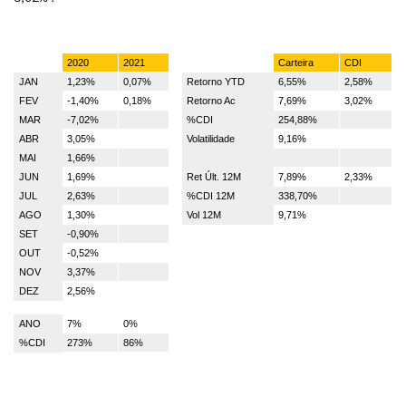
2020
2021
Carteira
CDI
JAN
1,23%
0,07%
Retorno YTD
6,55%
2,58%
FEV
-1,40%
0,18%
Retorno Ac
7,69%
3,02%
MAR
-7,02%
%CDI
254,88%
ABR
3,05%
Volatilidade
9,16%
MAI
1,66%
JUN
1,69%
Ret Últ. 12M
7,89%
2,33%
JUL
2,63%
%CDI 12M
338,70%
AGO
1,30%
Vol 12M
9,71%
SET
-0,90%
OUT
-0,52%
NOV
3,37%
DEZ
2,56%
ANO
7%
0%
%CDI
273%
86%