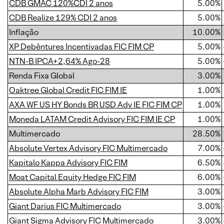
CDB GMAC 120%CDI 2 anos
5.00%
CDB Realize 129% CDI 2 anos
5.00%
Inflação
10.00%
XP Debêntures Incentivadas FIC FIM CP
5.00%
NTN-B IPCA+2,64% Ago-28
5.00%
Renda Fixa Global
3.00%
Oaktree Global Credit FIC FIM IE
1.00%
AXA WF US HY Bonds BR USD Adv IE FIC FIM CP
1.00%
Moneda LATAM Credit Advisory FIC FIM IE CP
1.00%
Multimercado
28.50%
Absolute Vertex Advisory FIC Multimercado
7.00%
Kapitalo Kappa Advisory FIC FIM
6.50%
Moat Capital Equity Hedge FIC FIM
6.00%
Absolute Alpha Marb Advisory FIC FIM
3.00%
Giant Darius FIC Multimercado
3.00%
Giant Sigma Advisory FIC Multimercado
3.00%