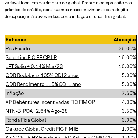
variável local em detrimento de global. Frente à compressão dos
prêmios de crédito, continuamos nosso movimento de redução
de exposição à ativos indexados à inflação e renda fixa global.
Enhance
Alocação
Pós Fixado
36.00%
Selection FIC RF CP LP
16.00%
LFT Selic + 0,14% Mar/23
10.00%
CDB Rodobens 135% CDI 2 anos
5.00%
CDB Rendimento 115% CDI 1 ano
5.00%
Inflação
7.50%
XP Debêntures Incentivadas FIC FIM CP
4.00%
NTN-B IPCA+2,64% Ago-28
3.50%
Renda Fixa Global
3.00%
Oaktree Global Credit FIC FIM IE
1.00%
AXA WF US HY Bonds BR USD Adv IE FIC FIM CP
1.00%