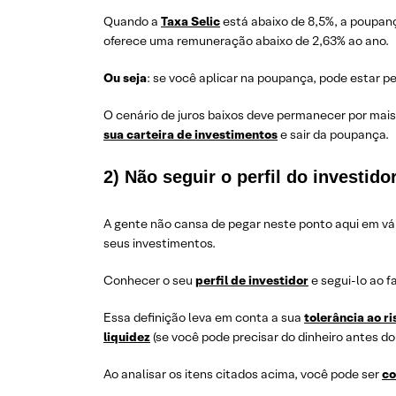
Quando a
Taxa Selic
está abaixo de 8,5%, a poupança
oferece uma remuneração abaixo de 2,63% ao ano.
Ou seja
: se você aplicar na poupança, pode estar pe
O cenário de juros baixos deve permanecer por mais 
sua carteira de investimentos
e sair da poupança.
2) Não seguir o perfil do investido
A gente não cansa de pegar neste ponto aqui em vár
seus investimentos.
Conhecer o seu
perfil de investidor
e segui-lo ao f
Essa definição leva em conta a sua
tolerância ao ri
liquidez
(se você pode precisar do dinheiro antes d
Ao analisar os itens citados acima, você pode ser
co