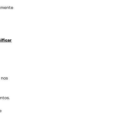
almente
ificar
l nos
ntos.
e