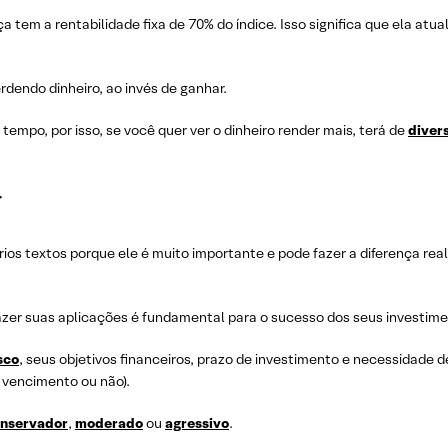
 tem a rentabilidade fixa de 70% do índice. Isso significa que ela atu
rdendo dinheiro, ao invés de ganhar.
tempo, por isso, se você quer ver o dinheiro render mais, terá de
divers
r
ios textos porque ele é muito importante e pode fazer a diferença rea
azer suas aplicações é fundamental para o sucesso dos seus investime
sco
, seus objetivos financeiros, prazo de investimento e necessidade d
o vencimento ou não).
nservador
,
moderado
ou
agressivo
.