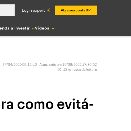
login expert
Abra sua conta XP
enda a Investir
Vídeos
27/04/2020 09:12:10 • Atualizado em 19/09/2022 17:36:52
12 minutos de leitura
ora como evitá-