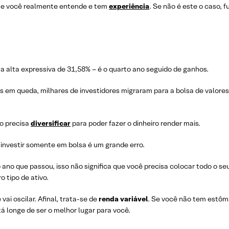
 que você realmente entende e tem
experiência
. Se não é este o caso, f
 alta expressiva de 31,58% – é o quarto ano seguido de ganhos.
s em queda, milhares de investidores migraram para a bolsa de valore
to precisa
diversificar
para poder fazer o dinheiro render mais.
investir somente em bolsa é um grande erro.
no que passou, isso não significa que você precisa colocar todo o se
 tipo de ativo.
vai oscilar. Afinal, trata-se de
renda variável
. Se você não tem estô
tá longe de ser o melhor lugar para você.