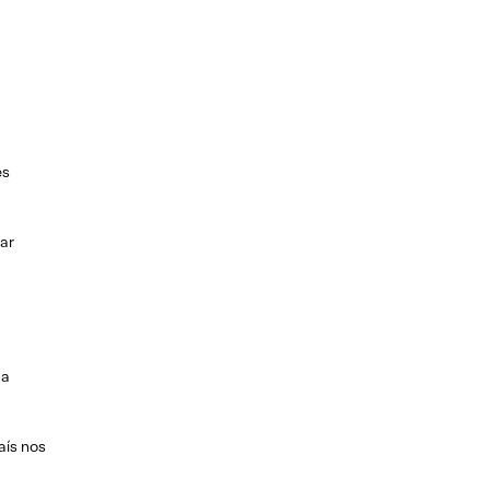
es
uar
ma
aís nos