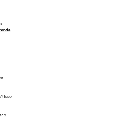
 a
renda
em
a? Isso
er o