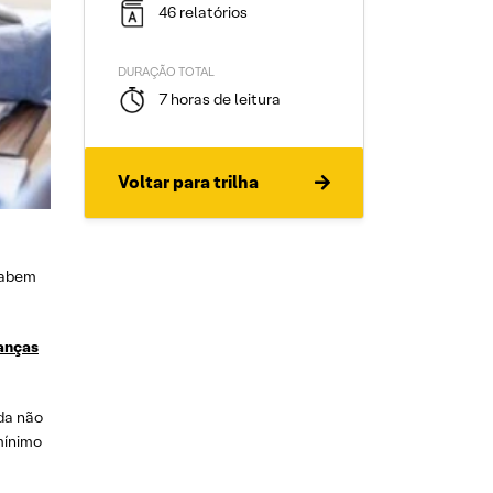
46 relatórios
DURAÇÃO TOTAL
7 horas de leitura
Voltar para trilha
sabem
anças
da não
mínimo