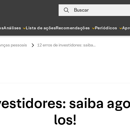
Buscar
os
Análises
Lista de ações
Recomendações
Periódicos
Apr
anças pessoais
12 erros de investidores: saiba...
vestidores: saiba ag
los!