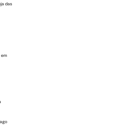
uja das
s em
u
mago