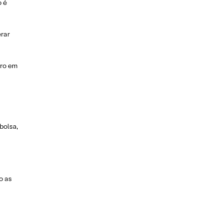
o é
erar
iro em
bolsa,
o as