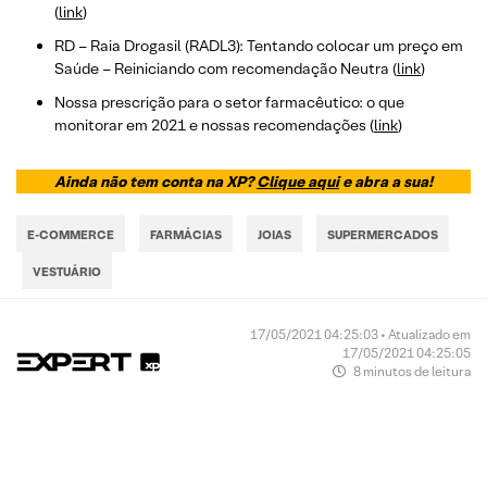
(
link
)
RD – Raia Drogasil (RADL3): Tentando colocar um preço em
Saúde – Reiniciando com recomendação Neutra (
link
)
Nossa prescrição para o setor farmacêutico: o que
monitorar em 2021 e nossas recomendações (
link
)
Ainda não tem conta na XP?
Clique aqui
e abra a sua!
E-COMMERCE
FARMÁCIAS
JOIAS
SUPERMERCADOS
VESTUÁRIO
17/05/2021 04:25:03 • Atualizado em
17/05/2021 04:25:05
8 minutos de leitura