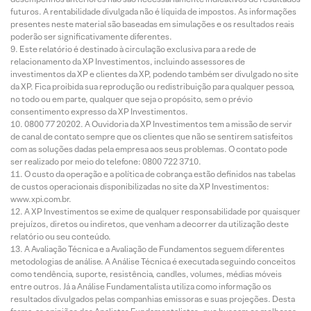
futuros. A rentabilidade divulgada não é líquida de impostos. As informações
presentes neste material são baseadas em simulações e os resultados reais
poderão ser significativamente diferentes.
Este relatório é destinado à circulação exclusiva para a rede de
relacionamento da XP Investimentos, incluindo assessores de
investimentos da XP e clientes da XP, podendo também ser divulgado no site
da XP. Fica proibida sua reprodução ou redistribuição para qualquer pessoa,
no todo ou em parte, qualquer que seja o propósito, sem o prévio
consentimento expresso da XP Investimentos.
0800 77 20202. A Ouvidoria da XP Investimentos tem a missão de servir
de canal de contato sempre que os clientes que não se sentirem satisfeitos
com as soluções dadas pela empresa aos seus problemas. O contato pode
ser realizado por meio do telefone: 0800 722 3710.
O custo da operação e a política de cobrança estão definidos nas tabelas
de custos operacionais disponibilizadas no site da XP Investimentos:
www.xpi.com.br.
A XP Investimentos se exime de qualquer responsabilidade por quaisquer
prejuízos, diretos ou indiretos, que venham a decorrer da utilização deste
relatório ou seu conteúdo.
A Avaliação Técnica e a Avaliação de Fundamentos seguem diferentes
metodologias de análise. A Análise Técnica é executada seguindo conceitos
como tendência, suporte, resistência, candles, volumes, médias móveis
entre outros. Já a Análise Fundamentalista utiliza como informação os
resultados divulgados pelas companhias emissoras e suas projeções. Desta