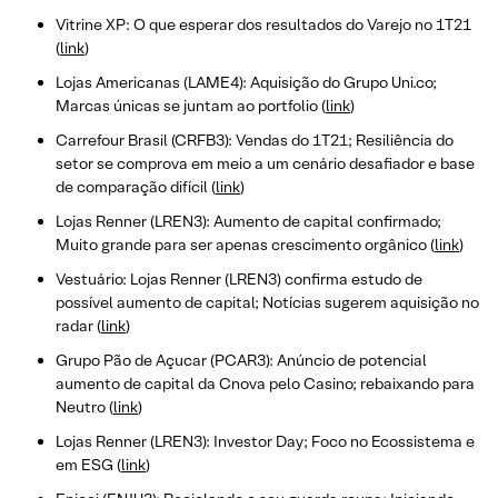
Vitrine XP: O que esperar dos resultados do Varejo no 1T21
(
link
)
Lojas Americanas (LAME4): Aquisição do Grupo Uni.co;
Marcas únicas se juntam ao portfolio (
link
)
Carrefour Brasil (CRFB3): Vendas do 1T21; Resiliência do
setor se comprova em meio a um cenário desafiador e base
de comparação difícil (
link
)
Lojas Renner (LREN3): Aumento de capital confirmado;
Muito grande para ser apenas crescimento orgânico (
link
)
Vestuário: Lojas Renner (LREN3) confirma estudo de
possível aumento de capital; Notícias sugerem aquisição no
radar (
link
)
Grupo Pão de Açucar (PCAR3): Anúncio de potencial
aumento de capital da Cnova pelo Casino; rebaixando para
Neutro (
link
)
Lojas Renner (LREN3): Investor Day; Foco no Ecossistema e
em ESG (
link
)