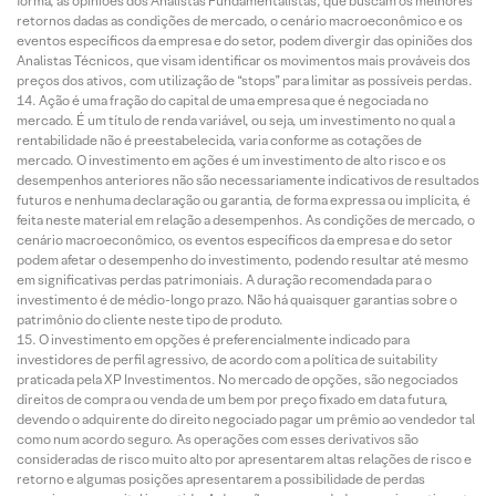
forma, as opiniões dos Analistas Fundamentalistas, que buscam os melhores
retornos dadas as condições de mercado, o cenário macroeconômico e os
eventos específicos da empresa e do setor, podem divergir das opiniões dos
Analistas Técnicos, que visam identificar os movimentos mais prováveis dos
preços dos ativos, com utilização de “stops” para limitar as possíveis perdas.
Ação é uma fração do capital de uma empresa que é negociada no
mercado. É um título de renda variável, ou seja, um investimento no qual a
rentabilidade não é preestabelecida, varia conforme as cotações de
mercado. O investimento em ações é um investimento de alto risco e os
desempenhos anteriores não são necessariamente indicativos de resultados
futuros e nenhuma declaração ou garantia, de forma expressa ou implícita, é
feita neste material em relação a desempenhos. As condições de mercado, o
cenário macroeconômico, os eventos específicos da empresa e do setor
podem afetar o desempenho do investimento, podendo resultar até mesmo
em significativas perdas patrimoniais. A duração recomendada para o
investimento é de médio-longo prazo. Não há quaisquer garantias sobre o
patrimônio do cliente neste tipo de produto.
O investimento em opções é preferencialmente indicado para
investidores de perfil agressivo, de acordo com a política de suitability
praticada pela XP Investimentos. No mercado de opções, são negociados
direitos de compra ou venda de um bem por preço fixado em data futura,
devendo o adquirente do direito negociado pagar um prêmio ao vendedor tal
como num acordo seguro. As operações com esses derivativos são
consideradas de risco muito alto por apresentarem altas relações de risco e
retorno e algumas posições apresentarem a possibilidade de perdas