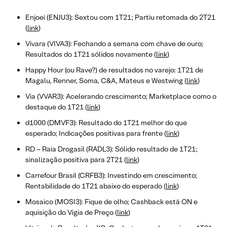
Enjoei (ENJU3): Sextou com 1T21; Partiu retomada do 2T21
(
link
)
Vivara (VIVA3): Fechando a semana com chave de ouro;
Resultados do 1T21 sólidos novamente (
link
)
Happy Hour (ou Rave?) de resultados no varejo: 1T21 de
Magalu, Renner, Soma, C&A, Mateus e Westwing (
link
)
Via (VVAR3): Acelerando crescimento; Marketplace como o
destaque do 1T21 (
link
)
d1000 (DMVF3): Resultado do 1T21 melhor do que
esperado; Indicações positivas para frente (
link
)
RD – Raia Drogasil (RADL3): Sólido resultado de 1T21;
sinalização positiva para 2T21 (
link
)
Carrefour Brasil (CRFB3): Investindo em crescimento;
Rentabilidade do 1T21 abaixo do esperado (
link
)
Mosaico (MOSI3): Fique de olho; Cashback está ON e
aquisição do Vigia de Preço (
link
)