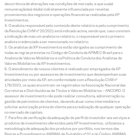
decorrência de alterações nas condições de mercado, e que sua(s)
remuneração(es) é(são) indiretamente influenciada por receitas
provenientes dos negócios e operações financeiras realizadas pela XP
Investimentos.
O analista responsável pelo conteúdo deste relatório e pelo cumprimento
da Resolução CVM nº 20/2021 está indicado acima, sendo que, caso constem
a indicação de mais um analista no relatório, o responsável será o primeiro
analista credenciado a ser mencionado no relatório.
Os analistas da XP Investimentos estão obrigados ao cumprimento de
todas as regras previstas no Código de Conduta da APIMEC Brasil para o
Analista de Valores Mobiliários e na Política de Conduta dos Analistas de
Valores Mobiliários da XP Investimentos.
O atendimento de nossos clientes é realizado por empregados da XP
Investimentos ou por assessores de investimento que desempenham suas
atividades por meio da XP, em conformidade com a Resolução CVM nº
178/2023, os quais encontram-se registrados na Associação Nacional das
Corretoras e Distribuidoras de Títulos e Valores Mobiliários – ANCORD. O
assessor de investimento não pode realizar consultoria, administração ou
gestão de patrimônio de clientes, devendo atuar como intermediário e
solicitar autorização prévia do cliente para a realização de qualquer operação
no mercado de capitais.
Para fins de verificação da adequação do perfil do investidor aos serviços e
produtos de investimento oferecidos pela XP Investimentos, utilizamos a
metodologia de adequação dos produtos por portfólio, nos termos das
Regras e Procedimentos ANBIMA de Suitability nº 01 e do Código ANBIMA