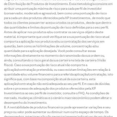
de Distribuição de Produtos de Investimento. Essa metodologia consiste em
atribuir uma pontuação máxima de risco para cada perfil de investidor
(conservador, moderado e agressivo), bem como uma pontuação de risco
para cada um dos produtos oferecidos pela XP Investimentos, de modo que
todos os clientes possam ter acesso a todos os produtos, desde que dentro
das quantidades e limites da pontuação de risco definidas para o seu perfil.
Antes de aplicar nos produtos e/ou contratar os serviços objeto deste
material, é importante que você verifique se a sua pontuação de risco atual
comporta a aplicação nos produtos e/ou a contratação dos serviços em
questão, bem como se há limitações de volume, concentração e/ou
quantidade para a aplicação desejada. Você pode consultar essas
informações diretamente no momento da transmissão da sua ordem ou,
ainda, consultando o risco geral da sua carteira na tela de carteira (Visão
Risco). Caso a sua pontuação de risco atual não comporte a
aplicação/contratação pretendida, ou caso existam limitações em relação à
quantidade e/ou volume financeiro para a referida aplicação/contratação, isto
significa que, com base na composição atual da sua carteira, esta
aplicação/contratação não está adequada ao seu perfil. Em caso de dúvidas
sobre o processo de adequação dos produtos oferecidos pela XP
Investimentos ao seu perfil de investidor, consulte o FAQ. As condições de
mercado, mudanças climáticas e o cenário macroeconômico podem afetar o
desempenho do investimento.
A rentabilidade de produtos financeiros pode apresentar variações e seu
preço ou valor pode aumentar ou diminuir num curto espaço de tempo. Os
desempenhos anteriores não são necessariamente indicativos de resultados