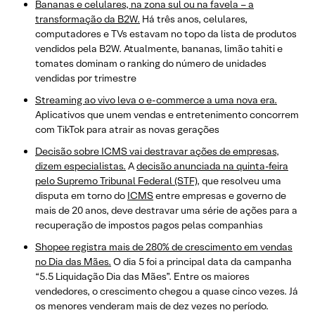
Bananas e celulares, na zona sul ou na favela – a
transformação da B2W.
Há três anos, celulares,
computadores e TVs estavam no topo da lista de produtos
vendidos pela B2W. Atualmente, bananas, limão tahiti e
tomates dominam o ranking do número de unidades
vendidas por trimestre
Streaming ao vivo leva o e-commerce a uma nova era.
Aplicativos que unem vendas e entretenimento concorrem
com TikTok para atrair as novas gerações
Decisão sobre ICMS vai destravar ações de empresas,
dizem especialistas.
A
decisão anunciada na quinta-feira
pelo Supremo Tribunal Federal (STF)
, que resolveu uma
disputa em torno do
ICMS
entre empresas e governo de
mais de 20 anos, deve destravar uma série de ações para a
recuperação de impostos pagos pelas companhias
Shopee registra mais de 280% de crescimento em vendas
no Dia das Mães.
O dia 5 foi a principal data da campanha
“5.5 Liquidação Dia das Mães”. Entre os maiores
vendedores, o crescimento chegou a quase cinco vezes. Já
os menores venderam mais de dez vezes no período.