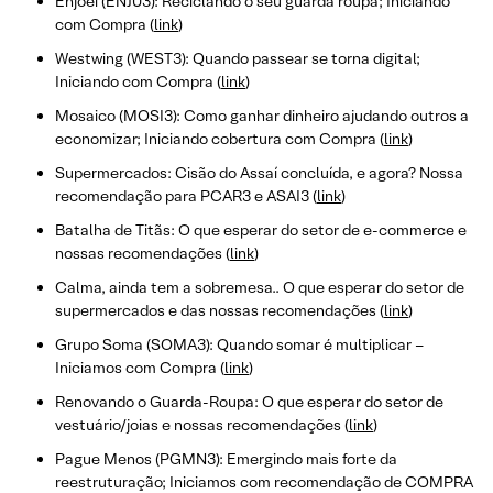
Enjoei (ENJU3): Reciclando o seu guarda roupa; Iniciando
com Compra (
link
)
Westwing (WEST3): Quando passear se torna digital;
Iniciando com Compra (
link
)
Mosaico (MOSI3): Como ganhar dinheiro ajudando outros a
economizar; Iniciando cobertura com Compra (
link
)
Supermercados: Cisão do Assaí concluída, e agora? Nossa
recomendação para PCAR3 e ASAI3 (
link
)
Batalha de Titãs: O que esperar do setor de e-commerce e
nossas recomendações (
link
)
Calma, ainda tem a sobremesa.. O que esperar do setor de
supermercados e das nossas recomendações (
link
)
Grupo Soma (SOMA3): Quando somar é multiplicar –
Iniciamos com Compra (
link
)
Renovando o Guarda-Roupa: O que esperar do setor de
vestuário/joias e nossas recomendações (
link
)
Pague Menos (PGMN3): Emergindo mais forte da
reestruturação; Iniciamos com recomendação de COMPRA