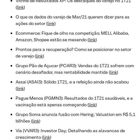
Vitrine de Resultados XP: Os destaques do varejo no 1T21
(
link
)
O que os dados do varejo de Mar/21 querem dizer para as
ações do setor (
link
)
Ecommerce: Fique de olho na competição; MELI, Alibaba,
Amazon, Shopee estão se mexendo (
link
)
Prontos para a recuperação? Como se posicionar no setor
de varejo (
link
)
Grupo Pão de Açucar (PCAR3): Vendas do 1T21 sofrem com
cenário desafiador, mas rentabilidade mantida (
link
)
Assaí (ASAI3): Sólido 1T21, e a refeição ainda não acabou
(
link
)
Pague Menos (PGMN3): Resultados do 1T21 saudáveis, e a
vacinação está apenas começando (
link
)
Grupo Soma anuncia fusão com Hering; Valuation em R$ 5,1
bilhões (
link
)
Via (VVAR3): Investor Day; Detalhando as alavancas de
crescimento (
link
)