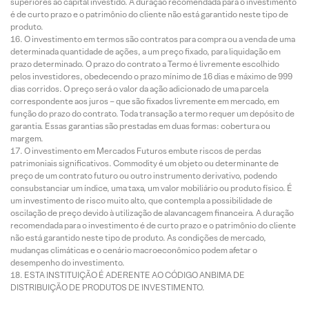
superiores ao capital investido. A duração recomendada para o investimento
é de curto prazo e o patrimônio do cliente não está garantido neste tipo de
produto.
O investimento em termos são contratos para compra ou a venda de uma
determinada quantidade de ações, a um preço fixado, para liquidação em
prazo determinado. O prazo do contrato a Termo é livremente escolhido
pelos investidores, obedecendo o prazo mínimo de 16 dias e máximo de 999
dias corridos. O preço será o valor da ação adicionado de uma parcela
correspondente aos juros – que são fixados livremente em mercado, em
função do prazo do contrato. Toda transação a termo requer um depósito de
garantia. Essas garantias são prestadas em duas formas: cobertura ou
margem.
O investimento em Mercados Futuros embute riscos de perdas
patrimoniais significativos. Commodity é um objeto ou determinante de
preço de um contrato futuro ou outro instrumento derivativo, podendo
consubstanciar um índice, uma taxa, um valor mobiliário ou produto físico. É
um investimento de risco muito alto, que contempla a possibilidade de
oscilação de preço devido à utilização de alavancagem financeira. A duração
recomendada para o investimento é de curto prazo e o patrimônio do cliente
não está garantido neste tipo de produto. As condições de mercado,
mudanças climáticas e o cenário macroeconômico podem afetar o
desempenho do investimento.
ESTA INSTITUIÇÃO É ADERENTE AO CÓDIGO ANBIMA DE
DISTRIBUIÇÃO DE PRODUTOS DE INVESTIMENTO.