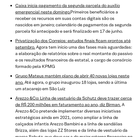
Caixa inicia pagamento da segunda parcela do auxílio
emergencial neste domingo.
Primeiros beneficiários a
receber os recursos em suas contas digitais são os
nascidos em janeiro; calendário de pagamentos da segunda
parcela foi antecipado e será finalizado em 17 de junho.
Privatização dos Correios: estudos finais ficam prontos até
setembro.
Agora tem início uma das fases mais aguardadas:
a elaboração de relatórios sobre o real montante do passivo
e os resultados financeiros da estatal, a cargo de consórcio
formado pela KPMG
Grupo Mateus mantém plano de abrir 40 novas lojas neste
ano.
Até agora, o grupo inaugurou 18 lojas, sendo a última
um atacarejo em São Luiz
Arezzo &Co: Linha de vestuário da Schutz deve trazer cerca
de R$ 200 milhões em faturamento ao ano, diz Birman.
A
Arezzo &Co pretende implementar diversas iniciativas
estratégicas ainda em 2021, como ampliar a linha de
calçados infantis Arezzo Bambini e a linha de sandálias
Brizza, além das lojas ZZ Stores e da linha de vestuário da
marca Schutz, que deve ser a de maior retorno financeiro no