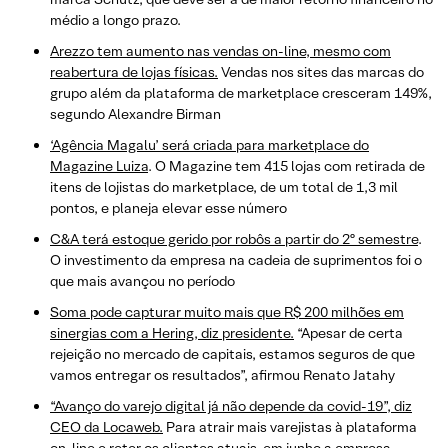
médio a longo prazo.
Arezzo tem aumento nas vendas on-line, mesmo com
reabertura de lojas físicas.
Vendas nos sites das marcas do
grupo além da plataforma de marketplace cresceram 149%,
segundo Alexandre Birman
‘Agência Magalu’ será criada para marketplace do
Magazine Luiza
. O Magazine tem 415 lojas com retirada de
itens de lojistas do marketplace, de um total de 1,3 mil
pontos, e planeja elevar esse número
C&A terá estoque gerido por robôs a partir do 2º semestre
.
O investimento da empresa na cadeia de suprimentos foi o
que mais avançou no período
Soma pod
e
capturar muito mais que R$ 200 milhões em
sinergias com a Hering, diz presidente.
“Apesar de certa
rejeição no mercado de capitais, estamos seguros de que
vamos entregar os resultados”, afirmou Renato Jatahy
“Avanço do varejo digital já não depende da covid-19”, diz
CEO da Locaweb.
Para atrair mais varejistas à plataforma
on-line e reter os clientes atuais, em junho a empresa