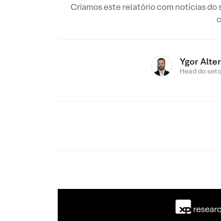
Criamos este relatório com notícias do
c
Ygor Alte
Head do setor