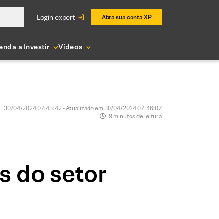
login expert
Abra sua conta XP
enda a Investir
Vídeos
30/04/2024 07:43:42 • Atualizado em 30/04/2024 07:46:07
9 minutos de leitura
as do setor