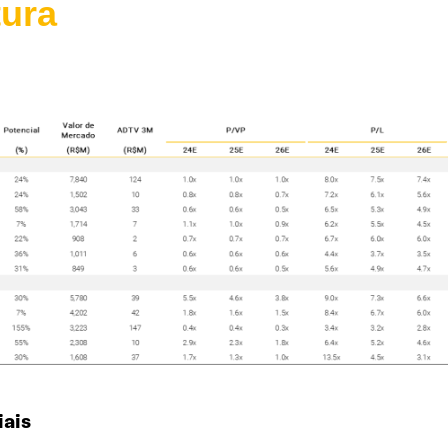
tura
ais