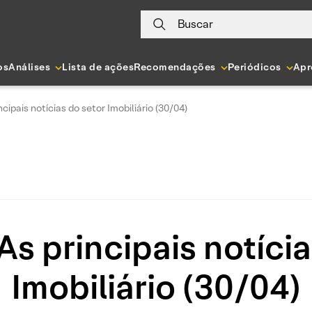
Buscar
os
Análises
Lista de ações
Recomendações
Periódicos
Apr
ncipais notícias do setor Imobiliário (30/04)
As principais notíci
Imobiliário (30/04)