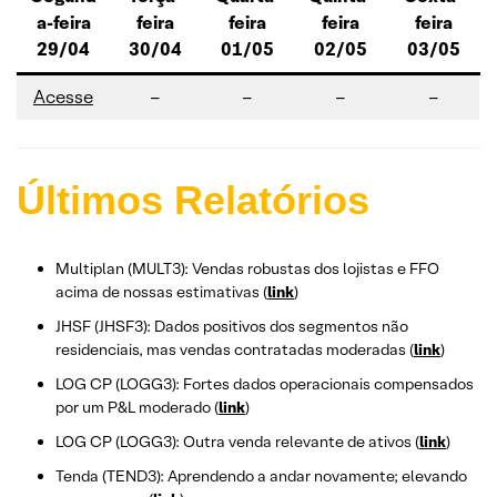
a-feira
feira
feira
feira
feira
29/04
30/04
01/05
02/05
03/05
Acesse
–
–
–
–
Últimos Relatórios
Multiplan (MULT3): Vendas robustas dos lojistas e FFO
acima de nossas estimativas (
link
)
JHSF (JHSF3): Dados positivos dos segmentos não
residenciais, mas vendas contratadas moderadas (
link
)
LOG CP (LOGG3): Fortes dados operacionais compensados
por um P&L moderado (
link
)
LOG CP (LOGG3): Outra venda relevante de ativos (
link
)
Tenda (TEND3): Aprendendo a andar novamente; elevando