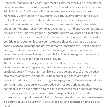
Analistas Técnicos, que visam identificar os movimentos mais prováveis dos
preços dos ativos, com utilização de “stops” para limitar as possíveis perdas.
Ação é uma fração do capital de uma empresa que é negociada no
mercado. É um título de renda variável, ou seja, um investimento no qual a
rentabilidade não é preestabelecida, varia conforme as cotações de
mercado. O investimento em ações é um investimento de alto risco e os
desempenhos anteriores não são necessariamente indicativos de resultados
futuros e nenhuma declaração ou garantia, de forma expressa ou implícita, é
feita neste material em relação a desempenhos. As condições de mercado, o
cenário macroeconômico, os eventos específicos da empresa e do setor
podem afetar o desempenho do investimento, podendo resultar até mesmo
em significativas perdas patrimoniais. A duração recomendada para o
investimento é de médio-longo prazo. Não há quaisquer garantias sobre o
patrimônio do cliente neste tipo de produto.
O investimento em opções é preferencialmente indicado para
investidores de perfil agressivo, de acordo com a política de suitability
praticada pela XP Investimentos. No mercado de opções, são negociados
direitos de compra ou venda de um bem por preço fixado em data futura,
devendo o adquirente do direito negociado pagar um prêmio ao vendedor tal
como num acordo seguro. As operações com esses derivativos são
consideradas de risco muito alto por apresentarem altas relações de risco e
retorno e algumas posições apresentarem a possibilidade de perdas
superiores ao capital investido. A duração recomendada para o investimento
é de curto prazo e o patrimônio do cliente não está garantido neste tipo de
produto.