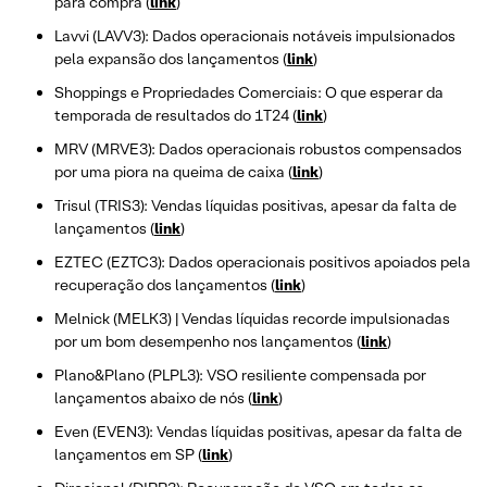
para compra (
link
)
Lavvi (LAVV3): Dados operacionais notáveis impulsionados
pela expansão dos lançamentos (
link
)
Shoppings e Propriedades Comerciais: O que esperar da
temporada de resultados do 1T24 (
link
)
MRV (MRVE3): Dados operacionais robustos compensados
por uma piora na queima de caixa (
link
)
Trisul (TRIS3): Vendas líquidas positivas, apesar da falta de
lançamentos (
link
)
EZTEC (EZTC3): Dados operacionais positivos apoiados pela
recuperação dos lançamentos (
link
)
Melnick (MELK3) | Vendas líquidas recorde impulsionadas
por um bom desempenho nos lançamentos (
link
)
Plano&Plano (PLPL3): VSO resiliente compensada por
lançamentos abaixo de nós (
link
)
Even (EVEN3): Vendas líquidas positivas, apesar da falta de
lançamentos em SP (
link
)