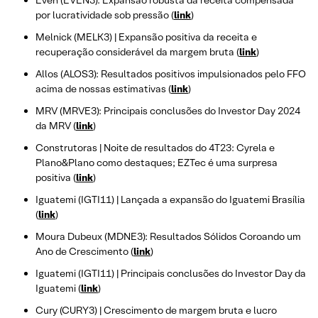
Even (EVEN3): Expansão robusta da receita compensada
por lucratividade sob pressão (
link
)
Melnick (MELK3) | Expansão positiva da receita e
recuperação considerável da margem bruta (
link
)
Allos (ALOS3): Resultados positivos impulsionados pelo FFO
acima de nossas estimativas (
link
)
MRV (MRVE3): Principais conclusões do Investor Day 2024
da MRV (
link
)
Construtoras | Noite de resultados do 4T23: Cyrela e
Plano&Plano como destaques; EZTec é uma surpresa
positiva (
link
)
Iguatemi (IGTI11) | Lançada a expansão do Iguatemi Brasília
(
link
)
Moura Dubeux (MDNE3): Resultados Sólidos Coroando um
Ano de Crescimento (
link
)
Iguatemi (IGTI11) | Principais conclusões do Investor Day da
Iguatemi (
link
)
Cury (CURY3) | Crescimento de margem bruta e lucro