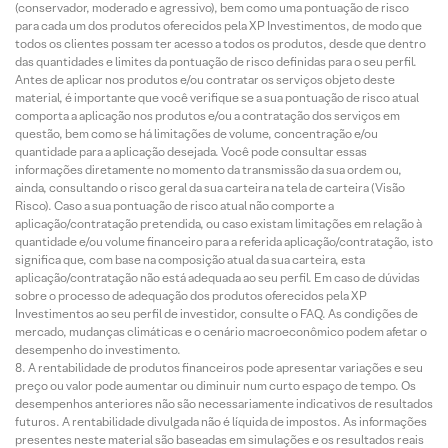
(conservador, moderado e agressivo), bem como uma pontuação de risco
para cada um dos produtos oferecidos pela XP Investimentos, de modo que
todos os clientes possam ter acesso a todos os produtos, desde que dentro
das quantidades e limites da pontuação de risco definidas para o seu perfil.
Antes de aplicar nos produtos e/ou contratar os serviços objeto deste
material, é importante que você verifique se a sua pontuação de risco atual
comporta a aplicação nos produtos e/ou a contratação dos serviços em
questão, bem como se há limitações de volume, concentração e/ou
quantidade para a aplicação desejada. Você pode consultar essas
informações diretamente no momento da transmissão da sua ordem ou,
ainda, consultando o risco geral da sua carteira na tela de carteira (Visão
Risco). Caso a sua pontuação de risco atual não comporte a
aplicação/contratação pretendida, ou caso existam limitações em relação à
quantidade e/ou volume financeiro para a referida aplicação/contratação, isto
significa que, com base na composição atual da sua carteira, esta
aplicação/contratação não está adequada ao seu perfil. Em caso de dúvidas
sobre o processo de adequação dos produtos oferecidos pela XP
Investimentos ao seu perfil de investidor, consulte o FAQ. As condições de
mercado, mudanças climáticas e o cenário macroeconômico podem afetar o
desempenho do investimento.
A rentabilidade de produtos financeiros pode apresentar variações e seu
preço ou valor pode aumentar ou diminuir num curto espaço de tempo. Os
desempenhos anteriores não são necessariamente indicativos de resultados
futuros. A rentabilidade divulgada não é líquida de impostos. As informações
presentes neste material são baseadas em simulações e os resultados reais