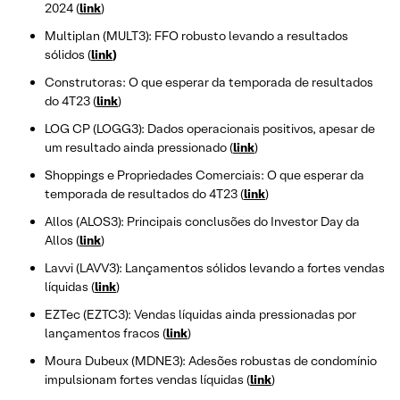
2024 (
link
)
Multiplan (MULT3): FFO robusto levando a resultados
sólidos (
link
)
Construtoras: O que esperar da temporada de resultados
do 4T23 (
link
)
LOG CP (LOGG3): Dados operacionais positivos, apesar de
um resultado ainda pressionado (
link
)
Shoppings e Propriedades Comerciais: O que esperar da
temporada de resultados do 4T23 (
link
)
Allos (ALOS3): Principais conclusões do Investor Day da
Allos (
link
)
Lavvi (LAVV3): Lançamentos sólidos levando a fortes vendas
líquidas (
link
)
EZTec (EZTC3): Vendas líquidas ainda pressionadas por
lançamentos fracos (
link
)
Moura Dubeux (MDNE3): Adesões robustas de condomínio
impulsionam fortes vendas líquidas (
link
)