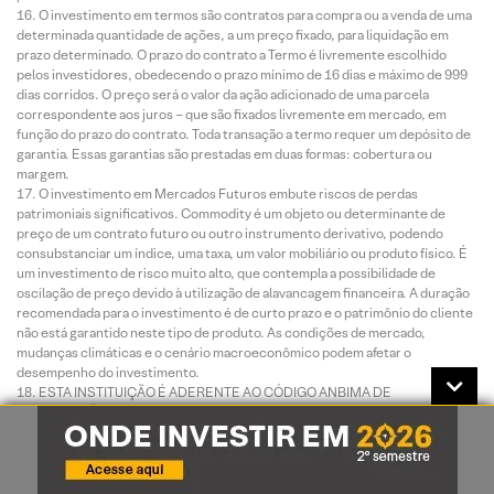
O investimento em termos são contratos para compra ou a venda de uma
determinada quantidade de ações, a um preço fixado, para liquidação em
prazo determinado. O prazo do contrato a Termo é livremente escolhido
pelos investidores, obedecendo o prazo mínimo de 16 dias e máximo de 999
dias corridos. O preço será o valor da ação adicionado de uma parcela
correspondente aos juros – que são fixados livremente em mercado, em
função do prazo do contrato. Toda transação a termo requer um depósito de
garantia. Essas garantias são prestadas em duas formas: cobertura ou
margem.
O investimento em Mercados Futuros embute riscos de perdas
patrimoniais significativos. Commodity é um objeto ou determinante de
preço de um contrato futuro ou outro instrumento derivativo, podendo
consubstanciar um índice, uma taxa, um valor mobiliário ou produto físico. É
um investimento de risco muito alto, que contempla a possibilidade de
oscilação de preço devido à utilização de alavancagem financeira. A duração
recomendada para o investimento é de curto prazo e o patrimônio do cliente
não está garantido neste tipo de produto. As condições de mercado,
mudanças climáticas e o cenário macroeconômico podem afetar o
desempenho do investimento.
ESTA INSTITUIÇÃO É ADERENTE AO CÓDIGO ANBIMA DE
DISTRIBUIÇÃO DE PRODUTOS DE INVESTIMENTO.