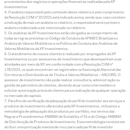
provenientes dos negócios e operações financeiras realizadas pela XP
Investimentos.
O analista responsável pelo conteúdo deste relatório e pelo cumprimento
da Resolução CVM nº 20/2021 está indicado acima, sendo que, caso constem
a indicação de mais um analista no relatório, o responsável será o primeiro
analista credenciado a ser mencionado no relatório.
Os analistas da XP Investimentos estão obrigados ao cumprimento de
todas as regras previstas no Código de Conduta da APIMEC Brasil para o
Analista de Valores Mobiliários e na Política de Conduta dos Analistas de
Valores Mobiliários da XP Investimentos.
O atendimento de nossos clientes é realizado por empregados da XP
Investimentos ou por assessores de investimento que desempenham suas
atividades por meio da XP, em conformidade com a Resolução CVM nº
178/2023, os quais encontram-se registrados na Associação Nacional das
Corretoras e Distribuidoras de Títulos e Valores Mobiliários – ANCORD. O
assessor de investimento não pode realizar consultoria, administração ou
gestão de patrimônio de clientes, devendo atuar como intermediário e
solicitar autorização prévia do cliente para a realização de qualquer operação
no mercado de capitais.
Para fins de verificação da adequação do perfil do investidor aos serviços e
produtos de investimento oferecidos pela XP Investimentos, utilizamos a
metodologia de adequação dos produtos por portfólio, nos termos das
Regras e Procedimentos ANBIMA de Suitability nº 01 e do Código ANBIMA
de Distribuição de Produtos de Investimento. Essa metodologia consiste em
atribuir uma pontuação máxima de risco para cada perfil de investidor