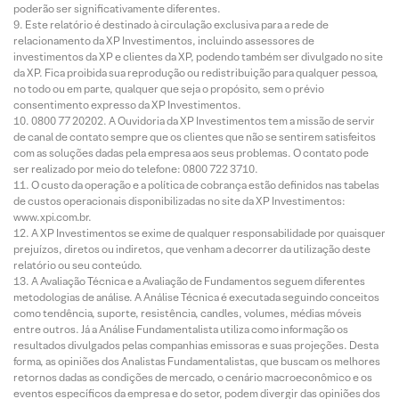
poderão ser significativamente diferentes.
Este relatório é destinado à circulação exclusiva para a rede de
relacionamento da XP Investimentos, incluindo assessores de
investimentos da XP e clientes da XP, podendo também ser divulgado no site
da XP. Fica proibida sua reprodução ou redistribuição para qualquer pessoa,
no todo ou em parte, qualquer que seja o propósito, sem o prévio
consentimento expresso da XP Investimentos.
0800 77 20202. A Ouvidoria da XP Investimentos tem a missão de servir
de canal de contato sempre que os clientes que não se sentirem satisfeitos
com as soluções dadas pela empresa aos seus problemas. O contato pode
ser realizado por meio do telefone: 0800 722 3710.
O custo da operação e a política de cobrança estão definidos nas tabelas
de custos operacionais disponibilizadas no site da XP Investimentos:
www.xpi.com.br.
A XP Investimentos se exime de qualquer responsabilidade por quaisquer
prejuízos, diretos ou indiretos, que venham a decorrer da utilização deste
relatório ou seu conteúdo.
A Avaliação Técnica e a Avaliação de Fundamentos seguem diferentes
metodologias de análise. A Análise Técnica é executada seguindo conceitos
como tendência, suporte, resistência, candles, volumes, médias móveis
entre outros. Já a Análise Fundamentalista utiliza como informação os
resultados divulgados pelas companhias emissoras e suas projeções. Desta
forma, as opiniões dos Analistas Fundamentalistas, que buscam os melhores
retornos dadas as condições de mercado, o cenário macroeconômico e os
eventos específicos da empresa e do setor, podem divergir das opiniões dos