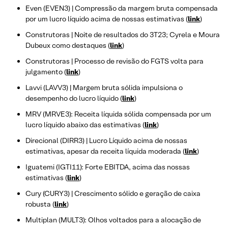
Even (EVEN3) | Compressão da margem bruta compensada
por um lucro líquido acima de nossas estimativas (
link
)
Construtoras | Noite de resultados do 3T23; Cyrela e Moura
Dubeux como destaques (
link
)
Construtoras | Processo de revisão do FGTS volta para
julgamento (
link
)
Lavvi (LAVV3) | Margem bruta sólida impulsiona o
desempenho do lucro líquido (
link
)
MRV (MRVE3): Receita líquida sólida compensada por um
lucro líquido abaixo das estimativas (
link
)
Direcional (DIRR3) | Lucro Líquido acima de nossas
estimativas, apesar da receita líquida moderada (
link
)
Iguatemi (IGTI11): Forte EBITDA, acima das nossas
estimativas (
link
)
Cury (CURY3) | Crescimento sólido e geração de caixa
robusta (
link
)
Multiplan (MULT3): Olhos voltados para a alocação de