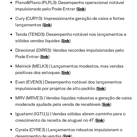
Plano&Plano (PLPL3): Desempenho operacional notável
impulsionado pelo Pode Entrar (
link
)
Cury (CURY3): Impressionante geração de caixa e fortes
lançamentos (
link
)
Tenda (TEND3): Desempenho notável nos lançamentos e
sólidas vendas líquidas (
link
)
Direcional (DIRR3): Vendas recordes impulsionadas pelo
Pode Entrar (
link
)
Melnick (MELK3) | Lançamentos modestos, mas vendas
positivas dos estoques (
link
)
Even (EVEN3) | Desempenho notável dos lançamentos
impulsionado por projetos de alto padrão (
link
)
MRV (MRVE3) | Vendas líquidas robustas e geração de caixa
moderada ajudada pela venda de recebíveis (
link
)
Iguatemi (IGTI11) | Vendas sólidas abrem caminho para o
crescimento da receita de aluguel no 4T (
link
)
Cyrela (CYRE3) | Lançamentos robustos impulsionam o
desempenho de vendas (
link
)