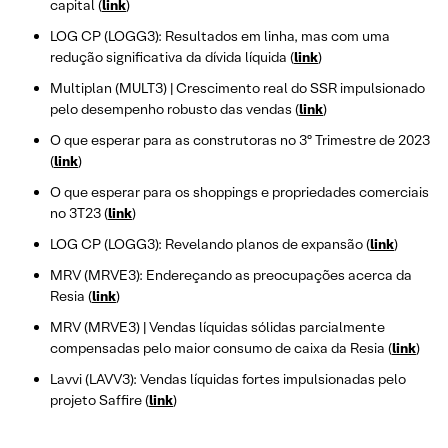
capital (
link
)
LOG CP (LOGG3): Resultados em linha, mas com uma
redução significativa da dívida líquida (
link
)
Multiplan (MULT3) | Crescimento real do SSR impulsionado
pelo desempenho robusto das vendas (
link
)
O que esperar para as construtoras no 3º Trimestre de 2023
(
link
)
O que esperar para os shoppings e propriedades comerciais
no 3T23 (
link
)
LOG CP (LOGG3): Revelando planos de expansão (
link
)
MRV (MRVE3): Endereçando as preocupações acerca da
Resia (
link
)
MRV (MRVE3) | Vendas líquidas sólidas parcialmente
compensadas pelo maior consumo de caixa da Resia (
link
)
Lavvi (LAVV3): Vendas líquidas fortes impulsionadas pelo
projeto Saffire (
link
)