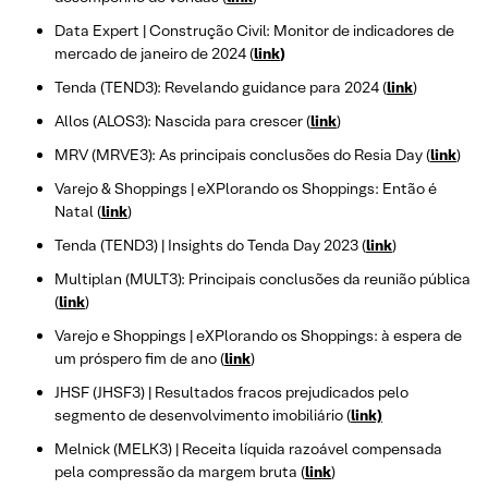
Data Expert | Construção Civil: Monitor de indicadores de
mercado de janeiro de 2024 (
link
)
Tenda (TEND3): Revelando guidance para 2024 (
link
)
Allos (ALOS3): Nascida para crescer (
link
)
MRV (MRVE3): As principais conclusões do Resia Day (
link
)
Varejo & Shoppings | eXPlorando os Shoppings: Então é
Natal (
link
)
Tenda (TEND3) | Insights do Tenda Day 2023 (
link
)
Multiplan (MULT3): Principais conclusões da reunião pública
(
link
)
Varejo e Shoppings | eXPlorando os Shoppings: à espera de
um próspero fim de ano (
link
)
JHSF (JHSF3) | Resultados fracos prejudicados pelo
segmento de desenvolvimento imobiliário (
link)
Melnick (MELK3) | Receita líquida razoável compensada
pela compressão da margem bruta (
link
)