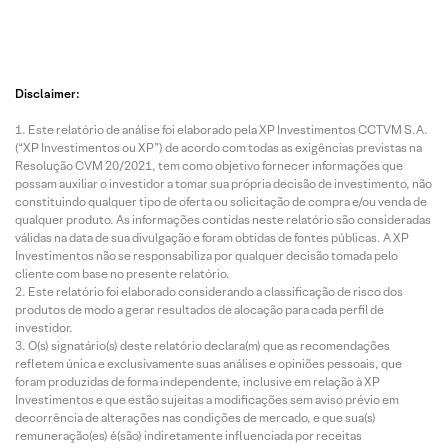
Disclaimer:
Este relatório de análise foi elaborado pela XP Investimentos CCTVM S.A.
(“XP Investimentos ou XP”) de acordo com todas as exigências previstas na
Resolução CVM 20/2021, tem como objetivo fornecer informações que
possam auxiliar o investidor a tomar sua própria decisão de investimento, não
constituindo qualquer tipo de oferta ou solicitação de compra e/ou venda de
qualquer produto. As informações contidas neste relatório são consideradas
válidas na data de sua divulgação e foram obtidas de fontes públicas. A XP
Investimentos não se responsabiliza por qualquer decisão tomada pelo
cliente com base no presente relatório.
Este relatório foi elaborado considerando a classificação de risco dos
produtos de modo a gerar resultados de alocação para cada perfil de
investidor.
O(s) signatário(s) deste relatório declara(m) que as recomendações
refletem única e exclusivamente suas análises e opiniões pessoais, que
foram produzidas de forma independente, inclusive em relação à XP
Investimentos e que estão sujeitas a modificações sem aviso prévio em
decorrência de alterações nas condições de mercado, e que sua(s)
remuneração(es) é(são) indiretamente influenciada por receitas