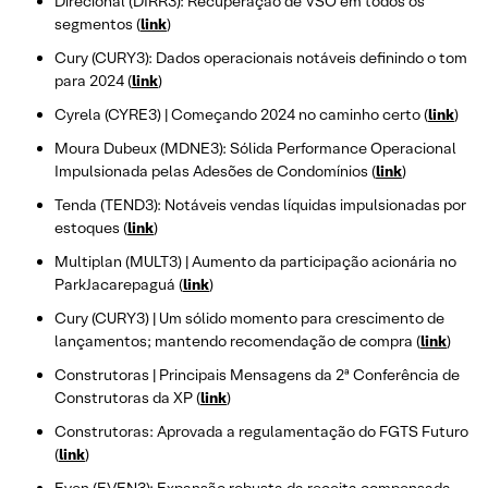
Direcional (DIRR3): Recuperação de VSO em todos os
segmentos (
link
)
Cury (CURY3): Dados operacionais notáveis definindo o tom
para 2024 (
link
)
Cyrela (CYRE3) | Começando 2024 no caminho certo (
link
)
Moura Dubeux (MDNE3): Sólida Performance Operacional
Impulsionada pelas Adesões de Condomínios (
link
)
Tenda (TEND3): Notáveis vendas líquidas impulsionadas por
estoques (
link
)
Multiplan (MULT3) | Aumento da participação acionária no
ParkJacarepaguá (
link
)
Cury (CURY3) | Um sólido momento para crescimento de
lançamentos; mantendo recomendação de compra (
link
)
Construtoras | Principais Mensagens da 2ª Conferência de
Construtoras da XP (
link
)
Construtoras: Aprovada a regulamentação do FGTS Futuro
(
link
)