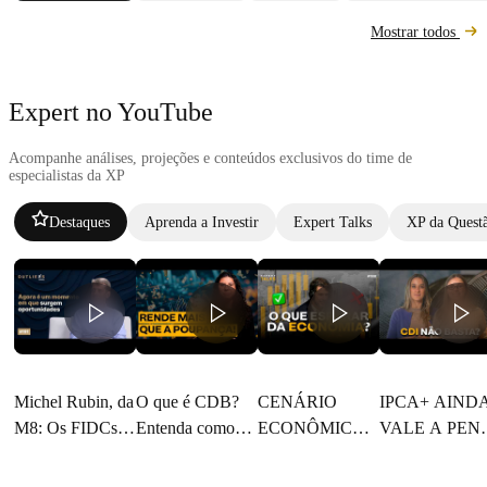
Mostrar todos
Expert no YouTube
Acompanhe análises, projeções e conteúdos exclusivos do time de
especialistas da XP
Destaques
Aprenda a Investir
Expert Talks
XP da Quest
Michel Rubin, da
O que é CDB?
CENÁRIO
IPCA+ AIND
M8: Os FIDCs
Entenda como
ECONÔMICO
VALE A PEN
vieram para ficar
investir com
2026: Fed, dólar,
Entenda o pape
| Outliers
segurança
selic e política
dos títulos de