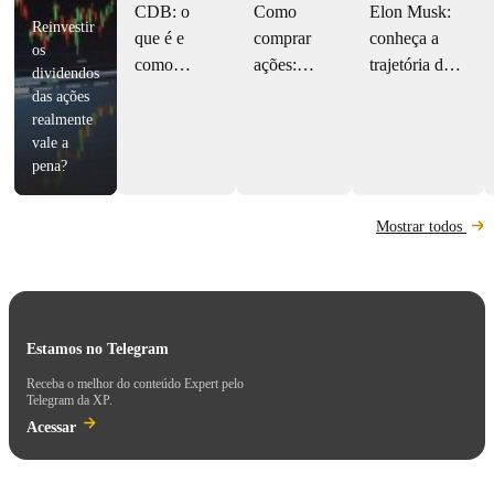
CDB: o
Como
Elon Musk:
Reinvestir
que é e
comprar
conheça a
os
como
ações:
trajetória do
dividendos
investir
dicas e
primeiro
das ações
nesse título
passo a
trilionário da
realmente
vale a
de renda
passo
história
pena?
fixa?
completo
Mostrar todos
Estamos no Telegram
Receba o melhor do conteúdo Expert pelo
Telegram da XP.
Acessar