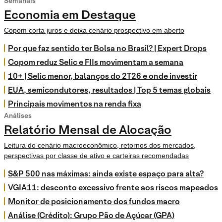
Semanais
Economia em Destaque
Copom corta juros e deixa cenário prospectivo em aberto
Por que faz sentido ter Bolsa no Brasil? | Expert Drops
Copom reduz Selic e FIIs movimentam a semana
10+ | Selic menor, balanços do 2T26 e onde investir
EUA, semicondutores, resultados | Top 5 temas globais
Principais movimentos na renda fixa
Análises
Relatório Mensal de Alocação
Leitura do cenário macroeconômico, retornos dos mercados,
perspectivas por classe de ativo e carteiras recomendadas
S&P 500 nas máximas: ainda existe espaço para alta?
VGIA11: desconto excessivo frente aos riscos mapeados
Monitor de posicionamento dos fundos macro
Análise (Crédito): Grupo Pão de Açúcar (GPA)