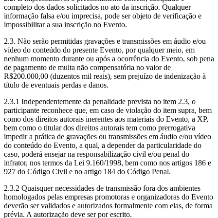
completo dos dados solicitados no ato da inscrição. Qualquer
informação falsa e/ou imprecisa, pode ser objeto de verificação e
impossibilitar a sua inscrição no Evento.
2.3. Não serão permitidas gravações e transmissões em áudio e/ou
vídeo do conteúdo do presente Evento, por qualquer meio, em
nenhum momento durante ou após a ocorrência do Evento, sob pena
de pagamento de multa não compensatória no valor de
R$200.000,00 (duzentos mil reais), sem prejuízo de indenização à
título de eventuais perdas e danos.
2.3.1 Independentemente da penalidade prevista no item 2.3, o
participante reconhece que, em caso de violação do item supra, bem
como dos direitos autorais inerentes aos materiais do Evento, a XP,
bem como o titular dos direitos autorais tem como prerrogativa
impedir a prática de gravações ou transmissões em áudio e/ou vídeo
do conteúdo do Evento, a qual, a depender da particularidade do
caso, poderá ensejar na responsabilização civil e/ou penal do
infrator, nos termos da Lei 9.160/1998, bem como nos artigos 186 e
927 do Código Civil e no artigo 184 do Código Penal.
2.3.2 Quaisquer necessidades de transmissão fora dos ambientes
homologados pelas empresas promotoras e organizadoras do Evento
deverão ser validados e autorizados formalmente com elas, de forma
prévia. A autorização deve ser por escrito.