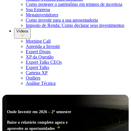
Como proteger o patrimônio em tempos de incerteza
Sua Empresa
Megainvestidores
Como investir para a sua aposentadoria
Imposto de Renda: Como declarar seus investimentos
Vídeos
Morning Call
Aprenda a Investir
Expert Drops
XP da Questão
Expert Talks CEOs
Expert Talks
Carteira XP
Outliers
Análise Técnica
Onde Investir em 2026 – 2º semestre
Baixe o relatório completo agora e
aproveite as oportunidades