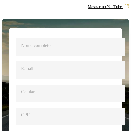
InfoMoney #191
fiscal | Expert
inflação
Mostrar no YouTube
Talks
Nome completo
E-mail
Celular
CPF