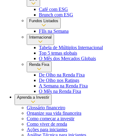
Café com ESG
Brunch com ESG
Fundos Listados
FIIs na Semana
Internacional
Tabela de Múltiplos Internacional
Top 5 temas globais
O Mês dos Mercados Globais
Renda Fixa
De Olho na Renda Fixa
De Olho nos Ratings
A Semana na Renda Fixa
O Mês na Renda Fixa
Aprenda a Investir
Glossário financeiro
Organize sua vida financeira
Como começar a investir
Como viver de renda
Ações para iniciantes
Análise Técnica para iniciantes