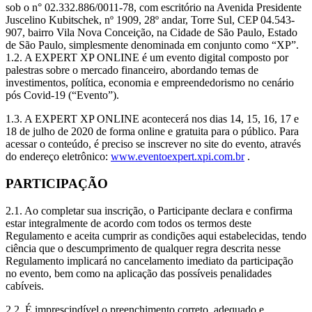
sob o n° 02.332.886/0011-78, com escritório na Avenida Presidente
Juscelino Kubitschek, nº 1909, 28º andar, Torre Sul, CEP 04.543-
907, bairro Vila Nova Conceição, na Cidade de São Paulo, Estado
de São Paulo, simplesmente denominada em conjunto como “XP”.
1.2. A EXPERT XP ONLINE é um evento digital composto por
palestras sobre o mercado financeiro, abordando temas de
investimentos, política, economia e empreendedorismo no cenário
pós Covid-19 (“Evento”).
1.3. A EXPERT XP ONLINE acontecerá nos dias 14, 15, 16, 17 e
18 de julho de 2020 de forma online e gratuita para o público. Para
acessar o conteúdo, é preciso se inscrever no site do evento, através
do endereço eletrônico:
www.eventoexpert.xpi.com.br
.
PARTICIPAÇÃO
2.1. Ao completar sua inscrição, o Participante declara e confirma
estar integralmente de acordo com todos os termos deste
Regulamento e aceita cumprir as condições aqui estabelecidas, tendo
ciência que o descumprimento de qualquer regra descrita nesse
Regulamento implicará no cancelamento imediato da participação
no evento, bem como na aplicação das possíveis penalidades
cabíveis.
2.2. É imprescindível o preenchimento correto, adequado e