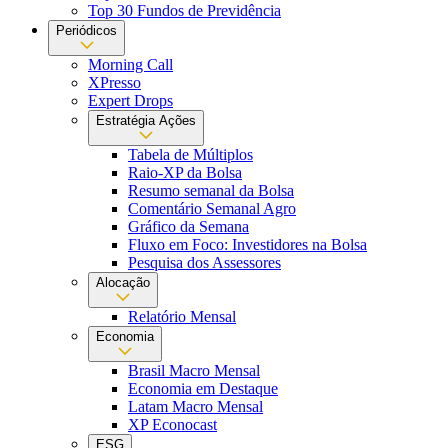
Top 30 Fundos de Previdência
Periódicos
Morning Call
XPresso
Expert Drops
Estratégia Ações
Tabela de Múltiplos
Raio-XP da Bolsa
Resumo semanal da Bolsa
Comentário Semanal Agro
Gráfico da Semana
Fluxo em Foco: Investidores na Bolsa
Pesquisa dos Assessores
Alocação
Relatório Mensal
Economia
Brasil Macro Mensal
Economia em Destaque
Latam Macro Mensal
XP Econocast
ESG