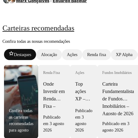
Marx Gonçalves
Eduardo Bacelar
e
Carteiras recomendadas
Confira todas as nossas recomendações
Destaques
Alocação
Ações
Renda fixa
XP Alpha
Renda Fixa
Ações
Fundos Imobiliários
Onde
Top
Carteira
Investir em
ações
Fundamentalista
Renda
XP –
de Fundos
Fixa –
Agosto
Imobiliários –
Confira todas
Publicado
Agosto
2026
Agosto de 2026
as carteiras
Publicado
em 3
2026
recomendadas
em 3 agosto
agosto
Publicado em 3
para agosto
2026
2026
agosto 2026