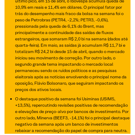
último pico, em 15 de abril, o Ibovespa acumula queda de
10,9% em reais e 11,4% em dólares. O principal fator por
trás do desempenho mais fraco da bolsa na semana foi o
peso de Petrobras (PETR4, -2,2%; PETR3, -0,6%),
pressionada pela queda de 6,1% do Brent, mas
principalmente a continuidade das saídas de fluxos
estrangeiros, que somaram R$ 2,0 bi na semana (dados até
quarta-feira). Em maio, as saídas já acumulam R$ 11,7 bi e
totalizam R$ 24,2 bi desde 15 de abril, quando o mercado
iniciou seu movimento de correção. Por outro lado, o
segundo grande tema impactando o mercado local
permaneceu sendo os ruídos políticos e as pesquisas
eleitorais após as notícias envolvendo o principal nome da
oposição, Flávio Bolsonaro, que seguiram impactando os
preços dos ativos locais.
O destaque positivo da semana foi Usiminas (USIM5,
+13,5%), repercutindo revisões positivas de recomendação
e elevações de preço-alvo por bancos de investimento. Por
outro lado, Minerva (BEEF3, -14,1%) foi o principal destaque
negativo da semana após um banco de investimentos
rebaixar a recomendação do papel de compra para neutra.