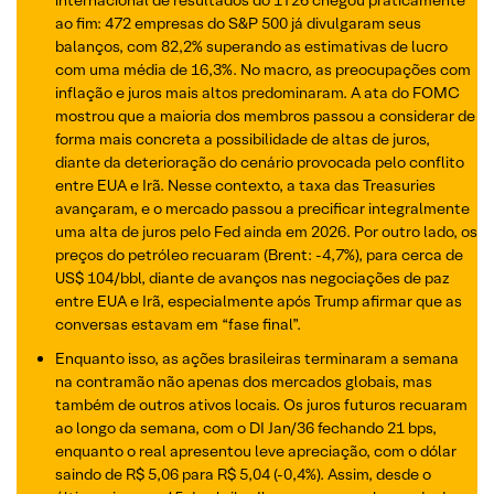
ao fim: 472 empresas do S&P 500 já divulgaram seus
balanços, com 82,2% superando as estimativas de lucro
com uma média de 16,3%. No macro, as preocupações com
inflação e juros mais altos predominaram. A ata do FOMC
mostrou que a maioria dos membros passou a considerar de
forma mais concreta a possibilidade de altas de juros,
diante da deterioração do cenário provocada pelo conflito
entre EUA e Irã. Nesse contexto, a taxa das Treasuries
avançaram, e o mercado passou a precificar integralmente
uma alta de juros pelo Fed ainda em 2026. Por outro lado, os
preços do petróleo recuaram (Brent: -4,7%), para cerca de
US$ 104/bbl, diante de avanços nas negociações de paz
entre EUA e Irã, especialmente após Trump afirmar que as
conversas estavam em “fase final”.
Enquanto isso, as ações brasileiras terminaram a semana
na contramão não apenas dos mercados globais, mas
também de outros ativos locais. Os juros futuros recuaram
ao longo da semana, com o DI Jan/36 fechando 21 bps,
enquanto o real apresentou leve apreciação, com o dólar
saindo de R$ 5,06 para R$ 5,04 (-0,4%). Assim, desde o