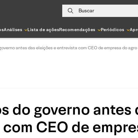
Buscar
os
Análises
Lista de ações
Recomendações
Periódicos
Apr
 governo antes das eleições e entrevista com CEO de empresa do agro
os do governo antes 
a com CEO de empre