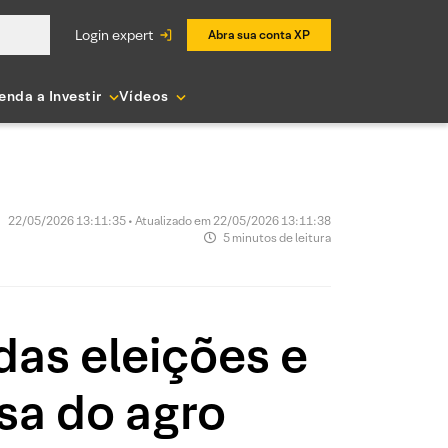
login expert
Abra sua conta XP
enda a Investir
Vídeos
22/05/2026 13:11:35 • Atualizado em 22/05/2026 13:11:38
5 minutos de leitura
das eleições e
sa do agro