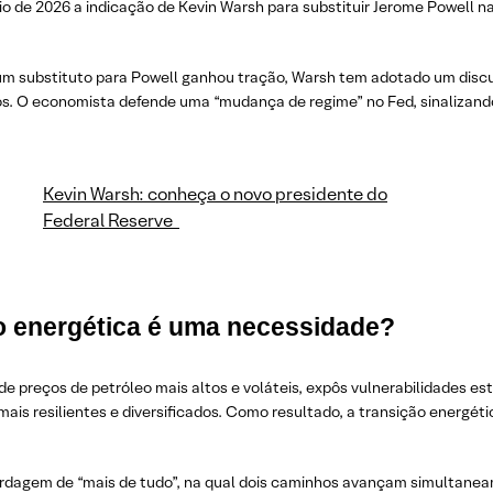
de 2026 a indicação de Kevin Warsh para substituir Jerome Powell na
r um substituto para Powell ganhou tração, Warsh tem adotado um disc
xos. O economista defende uma “mudança de regime” no Fed, sinalizand
Kevin Warsh: conheça o novo presidente do
Federal Reserve
ção energética é uma necessidade?
e preços de petróleo mais altos e voláteis, expôs vulnerabilidades es
ais resilientes e diversificados. Como resultado, a transição energé
dagem de “mais de tudo”, na qual dois caminhos avançam simultaneamen