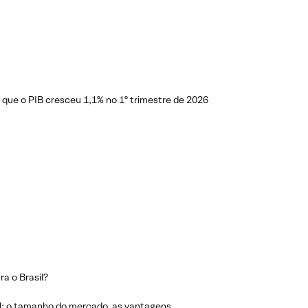
 que o PIB cresceu 1,1% no 1º trimestre de 2026
ra o Brasil?
sil: o tamanho do mercado, as vantagens