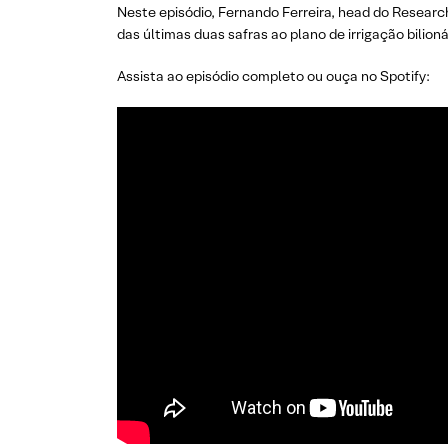
Neste episódio, Fernando Ferreira, head do Research
das últimas duas safras ao plano de irrigação bilion
Assista ao episódio completo ou ouça no Spotify: