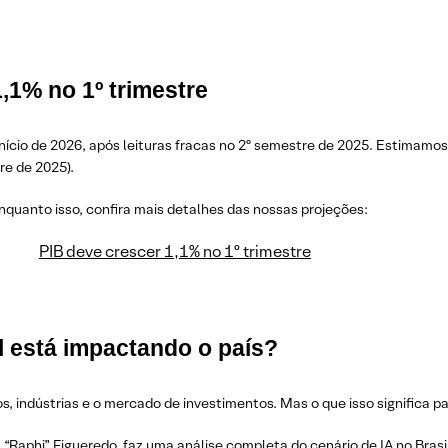
1,1% no 1º trimestre
nício de 2026, após leituras fracas no 2º semestre de 2025. Estimamos
re de 2025).
nquanto isso, confira mais detalhes das nossas projeções:
PIB deve crescer 1,1% no 1º trimestre
ial está impactando o país?
s, indústrias e o mercado de investimentos. Mas o que isso significa pa
l “Raphi” Figueredo, faz uma análise completa do cenário de IA no Bra