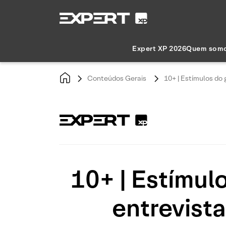
Expert XP 2026
Quem som
Conteúdos Gerais
10+ | Estímulos do
10+ | Estímul
entrevist