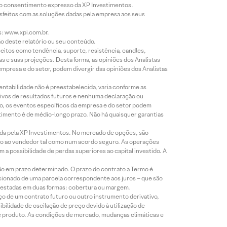
évio consentimento expresso da XP Investimentos.
isfeitos com as soluções dadas pela empresa aos seus
s: www.xpi.com.br.
ão deste relatório ou seu conteúdo.
eitos como tendência, suporte, resistência, candles,
s e suas projeções. Desta forma, as opiniões dos Analistas
presa e do setor, podem divergir das opiniões dos Analistas
entabilidade não é preestabelecida, varia conforme as
ivos de resultados futuros e nenhuma declaração ou
co, os eventos específicos da empresa e do setor podem
timento é de médio-longo prazo. Não há quaisquer garantias
icada pela XP Investimentos. No mercado de opções, são
mio ao vendedor tal como num acordo seguro. As operações
a possibilidade de perdas superiores ao capital investido. A
ão em prazo determinado. O prazo do contrato a Termo é
icionado de uma parcela correspondente aos juros – que são
prestadas em duas formas: cobertura ou margem.
o de um contrato futuro ou outro instrumento derivativo,
bilidade de oscilação de preço devido à utilização de
de produto. As condições de mercado, mudanças climáticas e