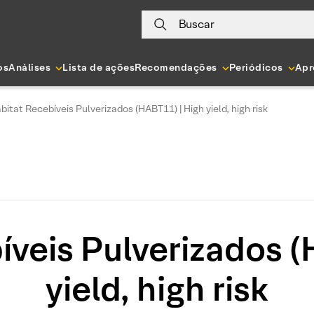
Buscar
os
Análises
Lista de ações
Recomendações
Periódicos
Apr
bitat Recebíveis Pulverizados (HABT11) | High yield, high risk
íveis Pulverizados (
yield, high risk