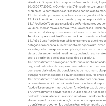
site da XP. Fica proibida sua reprodução ou redistribuição p
0800 77 20202. A Ouvidoria da XP Investimentos tem a mi
problemas. O contato pode ser realizado por meio do telefon
O custo da operação e a política de cobrança estão defini
A XP Investimentos se exime de qualquer responsabilidade
A Avaliação Técnica e a Avaliação de Fundamentos seguem
volumes, médias móveis entre outros. Já a Análise Fundament
Fundamentalistas, que buscam os melhores retornos dadas as
Técnicos, que visam identificar os movimentos mais prováveis 
Ação é uma fração do capital de uma empresa que é negoci
cotações de mercado. O investimento em ações é um investi
garantia, de forma expressa ou implícita, é feita neste ma
afetar o desempenho do investimento, podendo resultar até 
sobre o patrimônio do cliente neste tipo de produto.
O investimento em opções é preferencialmente indicado pa
negociados direitos de compra ou venda de um bem por preço
com esses derivativos são consideradas de risco muito alto p
duração recomendada para o investimento é de curto prazo e 
O investimento em termos são contratos para compra ou a
livremente escolhido pelos investidores, obedecendo o prazo
fixados livremente em mercado, em função do prazo do contr
O investimento em Mercados Futuros embute riscos de pe
podendo consubstanciar um índice, uma taxa, um valor mobiliá
alavancagem financeira. A duração recomendada para o invest
o cenário macroeconômico podem afetar o desempenho do i