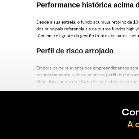
Performance histórica acima d
Desde a sua estreia, o fundo acumula retorno de 1
dos principais referenciais e de outros fundos hig
técnica e diligente da gestão frente aos pares, i
Perfil de risco arrojado
Embora parte relevante dos empreendimentos atrel
respectivamente, a carteira possui perfil de risco 
Além disso, cerca de 16% do PL está alocado em sér
Con
A 