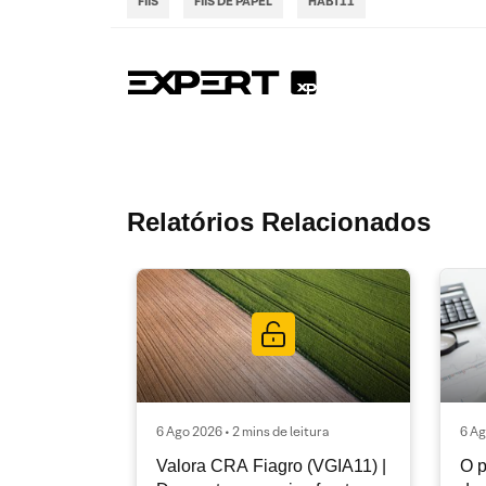
FIIS
FIIS DE PAPEL
HABT11
Relatórios Relacionados
6 Ago 2026 • 2 mins de leitura
6 Ag
Valora CRA Fiagro (VGIA11) |
O p