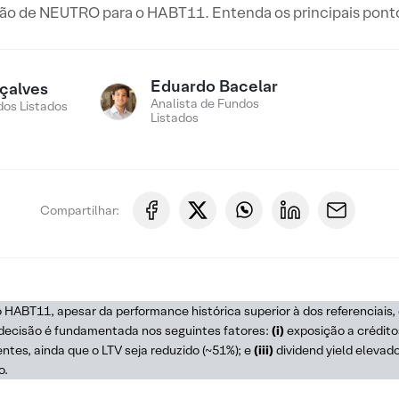
o de NEUTRO para o HABT11. Entenda os principais pont
Eduardo Bacelar
çalves
Analista de Fundos
os Listados
Listados
Compartilhar:
BT11, apesar da performance histórica superior à dos referenciais, d
 decisão é fundamentada nos seguintes fatores:
(i)
exposição a crédito
ntes, ainda que o LTV seja reduzido (~51%); e
(iii)
dividend yield elevad
o.