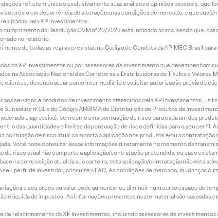
mendações refletem única e exclusivamente suas análises e opiniões pessoais, que 
aviso prévio em decorrência de alterações nas condições de mercado, e que sua(s)
realizadas pela XP Investimentos.
lo cumprimento da Resolução CVM nº 20/2021 está indicado acima, sendo que, caso 
onado no relatório.
imento de todas as regras previstas no Código de Conduta da APIMEC Brasil para o 
ados da XP Investimentos ou por assessores de investimento que desempenham sua
os na Associação Nacional das Corretoras e Distribuidoras de Títulos e Valores 
de clientes, devendo atuar como intermediário e solicitar autorização prévia do cl
idor aos serviços e produtos de investimento oferecidos pela XP Investimentos, uti
 Suitability nº 01 e do Código ANBIMA de Distribuição de Produtos de Investimen
r, moderado e agressivo), bem como uma pontuação de risco para cada um dos produ
ntro das quantidades e limites da pontuação de risco definidas para o seu perfil. A
 sua pontuação de risco atual comporta a aplicação nos produtos e/ou a contratação
jada. Você pode consultar essas informações diretamente no momento da transmissã
ação de risco atual não comporte a aplicação/contratação pretendida, ou caso exista
m base na composição atual da sua carteira, esta aplicação/contratação não está ad
 seu perfil de investidor, consulte o FAQ. As condições de mercado, mudanças cl
 variações e seu preço ou valor pode aumentar ou diminuir num curto espaço de t
 não é líquida de impostos. As informações presentes neste material são baseadas e
rede de relacionamento da XP Investimentos, incluindo assessores de investimentos