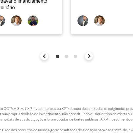
travar o financiamento
biliário
entos CCTVM S.A. (“XP Investimentos ou XP”) de acordo com todas as exigências p
r sua própria decisão de investimento, não constituindo qualquer tipo de oferta ou
s na data de sua divulgação e foram obtidas de fontes públicas. A XP Investimentos
e risco dos produtos de modo a gerar resultados de alocação para cada perfil de inv