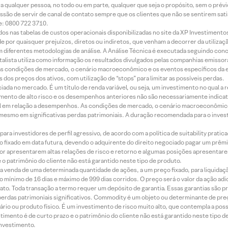
ara qualquer pessoa, no todo ou em parte, qualquer que seja o propósito, sem o pr
ssão de servir de canal de contato sempre que os clientes que não se sentirem sat
e: 0800 722 3710.
dos nas tabelas de custos operacionais disponibilizadas no site da XP Investimento
 por quaisquer prejuízos, diretos ou indiretos, que venham a decorrer da utilizaç
 diferentes metodologias de análise. A Análise Técnica é executada seguindo conc
alista utiliza como informação os resultados divulgados pelas companhias emissora
 condições de mercado, o cenário macroeconômico e os eventos específicos da em
dos preços dos ativos, com utilização de “stops” para limitar as possíveis perdas.
ada no mercado. É um título de renda variável, ou seja, um investimento no qual a r
mento de alto risco e os desempenhos anteriores não são necessariamente indicat
terial em relação a desempenhos. As condições de mercado, o cenário macroeconômi
mesmo em significativas perdas patrimoniais. A duração recomendada para o inves
ra investidores de perfil agressivo, de acordo com a política de suitability prat
 fixado em data futura, devendo o adquirente do direito negociado pagar um prê
or apresentarem altas relações de risco e retorno e algumas posições apresentarem 
o patrimônio do cliente não está garantido neste tipo de produto.
 venda de uma determinada quantidade de ações, a um preço fixado, para liquidaç
 mínimo de 16 dias e máximo de 999 dias corridos. O preço será o valor da ação ad
ato. Toda transação a termo requer um depósito de garantia. Essas garantias são 
rdas patrimoniais significativos. Commodity é um objeto ou determinante de preç
rio ou produto físico. É um investimento de risco muito alto, que contempla a possi
imento é de curto prazo e o patrimônio do cliente não está garantido neste tipo 
nvestimento.