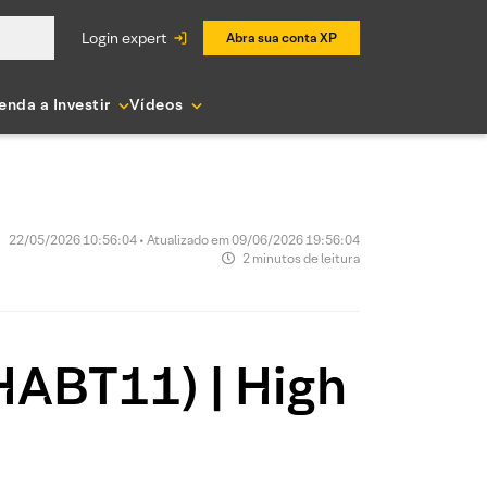
login expert
Abra sua conta XP
enda a Investir
Vídeos
22/05/2026 10:56:04 • Atualizado em 09/06/2026 19:56:04
2 minutos de leitura
HABT11) | High