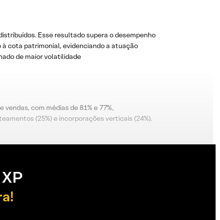
distribuídos. Esse resultado supera o desempenho
o à cota patrimonial, evidenciando a atuação
ado de maior volatilidade
e vendas, com médias de 81% e 77%,
oteamentos (25%) e incorporações verticais (24%).
 XP
ra!