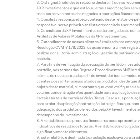
O(s) signatário(s) deste relatório declara(m) que as reco
à XP Investimentos e que estão sujeitas a modificações sem 
receitas provenientes dos negócios e operações financeiras 
O analista responsável pelo conteúdo deste relatório e pe
responsável será o primeiro analista credenciado a ser menci
Os analistas da XP Investimentos estão obrigados ao cumpr
Analistas de Valores Mobiliários da XP Investimentos.
O atendimento de nossos clientes é realizado por empreg
Resolução CVM nº 178/2023, os quais encontram-se registrad
realizar consultoria, administração ou gestão de patrimônio 
capitais.
Para fins de verificação da adequação do perfil do invest
portfólio, nos termos das Regras e Procedimentos ANBIMA de
máxima de risco para cada perfil de investidor (conservado
clientes possam ter acesso a todos os produtos, desde que de
objeto deste material, é importante que você verifique se a
volume, concentração e/ou quantidade para a aplicação dese
carteira na tela de carteira (Visão Risco). Caso a sua pontu
para a referida aplicação/contratação, isto significa que, co
adequação dos produtos oferecidos pela XP Investimentos ao
desempenho do investimento.
A rentabilidade de produtos financeiros pode apresentar
indicativos de resultados futuros. A rentabilidade divulgada
significativamente diferentes.
Este relatório é destinado à circulação exclusiva para a 