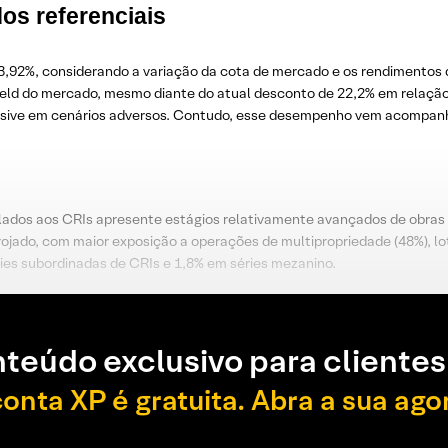
os referenciais
03,92%, considerando a variação da cota de mercado e os rendimentos 
h yield do mercado, mesmo diante do atual desconto de 22,2% em relaçã
nclusive em cenários adversos. Contudo, esse desempenho vem acompanh
ados aos CRIs apresente estágios relativamente avançados de obras 
arrojado, com maior exposição a operações de multipropriedade (48%), l
ies subordinadas de CRIs e 1,8% em séries mezanino.
teúdo exclusivo para clientes
conta XP é gratuita. Abra a sua ago