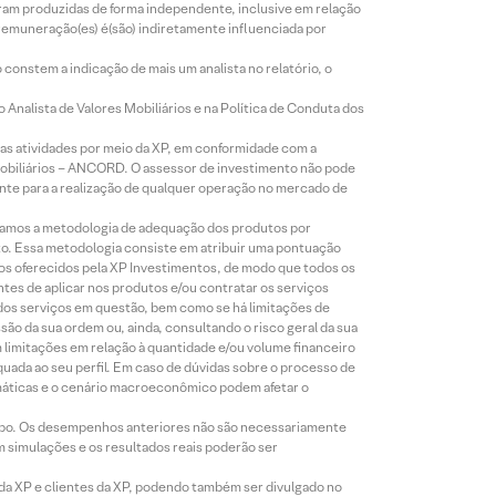
foram produzidas de forma independente, inclusive em relação
 remuneração(es) é(são) indiretamente influenciada por
constem a indicação de mais um analista no relatório, o
Analista de Valores Mobiliários e na Política de Conduta dos
s atividades por meio da XP, em conformidade com a
Mobiliários – ANCORD. O assessor de investimento não pode
iente para a realização de qualquer operação no mercado de
lizamos a metodologia de adequação dos produtos por
to. Essa metodologia consiste em atribuir uma pontuação
tos oferecidos pela XP Investimentos, de modo que todos os
ntes de aplicar nos produtos e/ou contratar os serviços
 dos serviços em questão, bem como se há limitações de
o da sua ordem ou, ainda, consultando o risco geral da sua
m limitações em relação à quantidade e/ou volume financeiro
equada ao seu perfil. Em caso de dúvidas sobre o processo de
imáticas e o cenário macroeconômico podem afetar o
empo. Os desempenhos anteriores não são necessariamente
m simulações e os resultados reais poderão ser
 da XP e clientes da XP, podendo também ser divulgado no