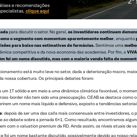
ssada
para discutir o setor. No geral,
os investidores continuam demon
u como o segmento com momentum aparentemente melhor
, enquanto
visões para baixo nas estimativas de farmácias.
Sentimos uma
melho
âmica competitiva e da nova economia das academias. Por fim, a
VIVA
m foi um nome discutido, mas com a maioria vendo falta de momen
cionamento está muito leve no setor, dada a deterioração macro, maior 
da nossa cobertura. Os principais debates foram:
s um 1T sólido e em meio a uma dinâmica climática favorável, o mome
cross-border não tem sido uma preocupação. CEAB se destaca como o
rirem um nome mais líquido e defensivo, exposto a tendências setoria
s
: depois de ser uma das calls mais consensuais entre investidores, 
ao debate sobre a jornada 6×1. Como resultado, encontramos alguns 
m com o valuation premium da RD. Ainda assim, os níveis atuais de val
ste foi um nome bastante discutido, possivelmente devido ao nosso rela