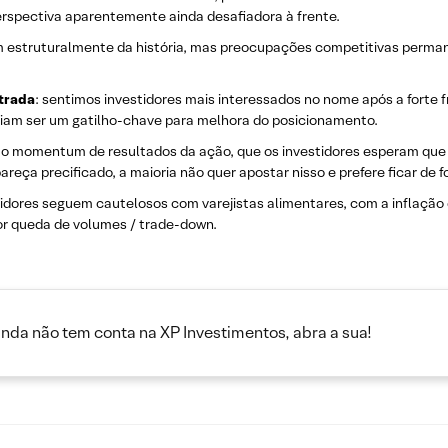
erspectiva aparentemente ainda desafiadora à frente.
am estruturalmente da história, mas preocupações competitivas perm
trada
: sentimos investidores mais interessados no nome após a forte 
eriam ser um gatilho-chave para melhora do posicionamento.
ra o momentum de resultados da ação, que os investidores esperam qu
eça precificado, a maioria não quer apostar nisso e prefere ficar de f
tidores seguem cautelosos com varejistas alimentares, com a inflação
r queda de volumes / trade-down.
inda não tem conta na XP Investimentos, abra a sua!