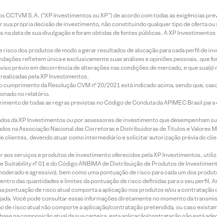
entos CCTVM S.A. (“XP Investimentos ou XP”) de acordo com todas as exigências p
r sua própria decisão de investimento, não constituindo qualquer tipo de oferta ou
s na data de sua divulgação e foram obtidas de fontes públicas. A XP Investimentos
e risco dos produtos de modo a gerar resultados de alocação para cada perfil de inv
mendações refletem única e exclusivamente suas análises e opiniões pessoais, que 
aviso prévio em decorrência de alterações nas condições de mercado, e que sua(s)
realizadas pela XP Investimentos.
lo cumprimento da Resolução CVM nº 20/2021 está indicado acima, sendo que, caso 
onado no relatório.
imento de todas as regras previstas no Código de Conduta da APIMEC Brasil para o 
ados da XP Investimentos ou por assessores de investimento que desempenham sua
os na Associação Nacional das Corretoras e Distribuidoras de Títulos e Valores 
de clientes, devendo atuar como intermediário e solicitar autorização prévia do cl
idor aos serviços e produtos de investimento oferecidos pela XP Investimentos, uti
 Suitability nº 01 e do Código ANBIMA de Distribuição de Produtos de Investimen
r, moderado e agressivo), bem como uma pontuação de risco para cada um dos produ
ntro das quantidades e limites da pontuação de risco definidas para o seu perfil. A
 sua pontuação de risco atual comporta a aplicação nos produtos e/ou a contratação
jada. Você pode consultar essas informações diretamente no momento da transmissã
ação de risco atual não comporte a aplicação/contratação pretendida, ou caso exista
m base na composição atual da sua carteira, esta aplicação/contratação não está ad