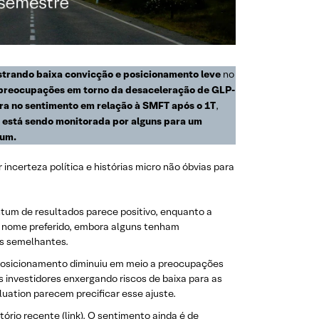
strando baixa convicção e posicionamento leve
no
preocupações em torno da desaceleração de GLP-
ra no sentimento em relação à SMFT após o 1T
,
 está sendo monitorada por alguns para um
tum.
incerteza política e histórias micro não óbvias para
ntum de resultados parece positivo, enquanto a
 nome preferido, embora alguns tenham
is semelhantes.
o posicionamento diminuiu em meio a preocupações
investidores enxergando riscos de baixa para as
uation parecem precificar esse ajuste.
tório recente (
link
). O sentimento ainda é de