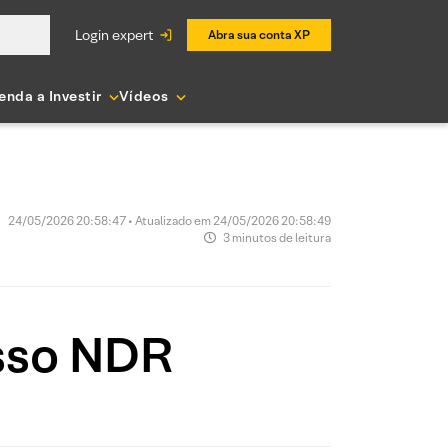
login expert
Abra sua conta XP
enda a Investir
Vídeos
24/05/2026 20:58:47 • Atualizado em 24/05/2026 20:58:49
3 minutos de leitura
sso NDR