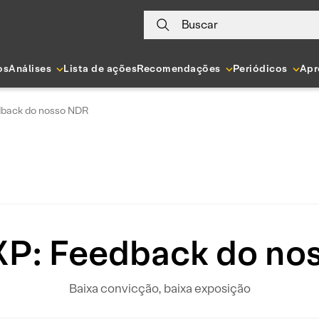
Buscar
os
Análises
Lista de ações
Recomendações
Periódicos
Apr
dback do nosso NDR
 XP: Feedback do no
Baixa convicção, baixa exposição