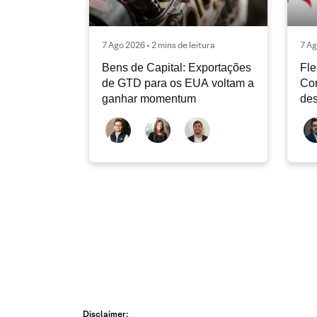
7 Ago 2026 • 2 mins de leitura
7 Ag
Bens de Capital: Exportações
Fle
de GTD para os EUA voltam a
Co
ganhar momentum
des
dev
atu
Disclaimer: