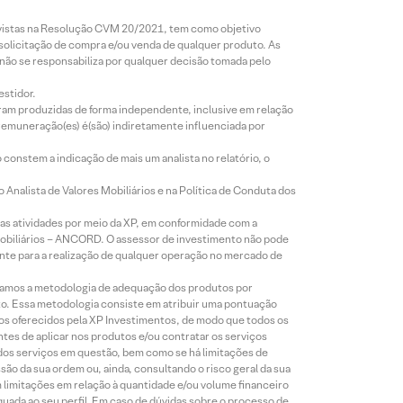
revistas na Resolução CVM 20/2021, tem como objetivo
 solicitação de compra e/ou venda de qualquer produto. As
 não se responsabiliza por qualquer decisão tomada pelo
estidor.
foram produzidas de forma independente, inclusive em relação
 remuneração(es) é(são) indiretamente influenciada por
constem a indicação de mais um analista no relatório, o
Analista de Valores Mobiliários e na Política de Conduta dos
s atividades por meio da XP, em conformidade com a
Mobiliários – ANCORD. O assessor de investimento não pode
iente para a realização de qualquer operação no mercado de
lizamos a metodologia de adequação dos produtos por
to. Essa metodologia consiste em atribuir uma pontuação
tos oferecidos pela XP Investimentos, de modo que todos os
ntes de aplicar nos produtos e/ou contratar os serviços
 dos serviços em questão, bem como se há limitações de
o da sua ordem ou, ainda, consultando o risco geral da sua
m limitações em relação à quantidade e/ou volume financeiro
equada ao seu perfil. Em caso de dúvidas sobre o processo de