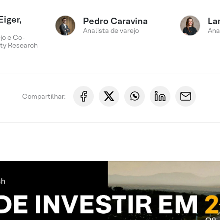
Eiger,
Pedro Caravina
La
Analista de varejo
Ana
jo e Co-
ty Research
Compartilhar: