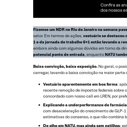
Fizemos um NDR no Rio de Janeiro na semana pa
setor. Em termos de ações,
vestuário se destaco
1 e da jornada de trabalho 6×1 estão levando a re
embora ainda com algumas dúvidas em torno da din
potencial ponto de entrada
, enquanto
NATU també
Baixa convicção, baixa exposição.
No geral, o posi
carregar, levando a baixa convicção na maior parte 
Vestuário aparentemente em boa forma
: apó
recente remoção de impostos federais sobre 
concordado com nosso call em LREN, por prefe
Explicando a underperformance de farmácia
com desaceleração do crescimento de GLP-1 e 
estimativas do consenso, o que não combina be
De olho em NATU, mas ainda sem gatilhos
: e