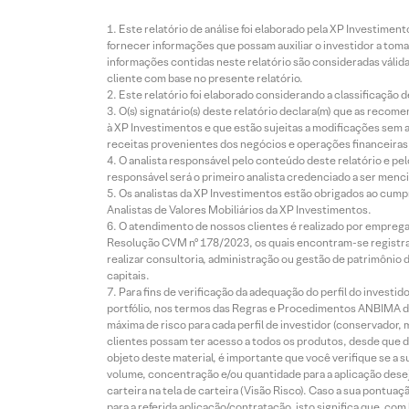
Este relatório de análise foi elaborado pela XP Investim
fornecer informações que possam auxiliar o investidor a toma
informações contidas neste relatório são consideradas válida
cliente com base no presente relatório.
Este relatório foi elaborado considerando a classificação d
O(s) signatário(s) deste relatório declara(m) que as reco
à XP Investimentos e que estão sujeitas a modificações sem 
receitas provenientes dos negócios e operações financeiras 
O analista responsável pelo conteúdo deste relatório e pe
responsável será o primeiro analista credenciado a ser menci
Os analistas da XP Investimentos estão obrigados ao cumpr
Analistas de Valores Mobiliários da XP Investimentos.
O atendimento de nossos clientes é realizado por empreg
Resolução CVM nº 178/2023, os quais encontram-se registrad
realizar consultoria, administração ou gestão de patrimônio 
capitais.
Para fins de verificação da adequação do perfil do invest
portfólio, nos termos das Regras e Procedimentos ANBIMA de
máxima de risco para cada perfil de investidor (conservado
clientes possam ter acesso a todos os produtos, desde que de
objeto deste material, é importante que você verifique se a
volume, concentração e/ou quantidade para a aplicação dese
carteira na tela de carteira (Visão Risco). Caso a sua pontu
para a referida aplicação/contratação, isto significa que, co