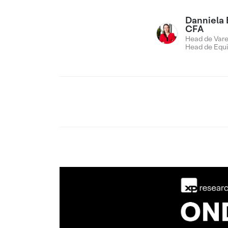
Danniela 
CFA
Head de Vare
Head de Equi