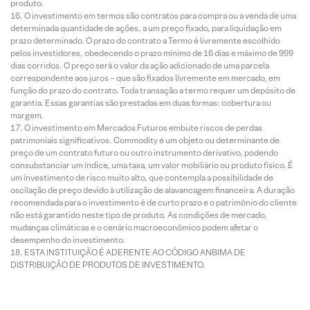
produto.
O investimento em termos são contratos para compra ou a venda de uma
determinada quantidade de ações, a um preço fixado, para liquidação em
prazo determinado. O prazo do contrato a Termo é livremente escolhido
pelos investidores, obedecendo o prazo mínimo de 16 dias e máximo de 999
dias corridos. O preço será o valor da ação adicionado de uma parcela
correspondente aos juros – que são fixados livremente em mercado, em
função do prazo do contrato. Toda transação a termo requer um depósito de
garantia. Essas garantias são prestadas em duas formas: cobertura ou
margem.
O investimento em Mercados Futuros embute riscos de perdas
patrimoniais significativos. Commodity é um objeto ou determinante de
preço de um contrato futuro ou outro instrumento derivativo, podendo
consubstanciar um índice, uma taxa, um valor mobiliário ou produto físico. É
um investimento de risco muito alto, que contempla a possibilidade de
oscilação de preço devido à utilização de alavancagem financeira. A duração
recomendada para o investimento é de curto prazo e o patrimônio do cliente
não está garantido neste tipo de produto. As condições de mercado,
mudanças climáticas e o cenário macroeconômico podem afetar o
desempenho do investimento.
ESTA INSTITUIÇÃO É ADERENTE AO CÓDIGO ANBIMA DE
DISTRIBUIÇÃO DE PRODUTOS DE INVESTIMENTO.