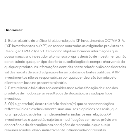
Disclaimer:
Este relatório de análise foi elaborado pela XP Investimentos CCTVM S.A.
(“XP Investimentos ou XP”) de acordo com todas as exigências previstas na
Resolução CVM 20/2021, tem como objetivo fornecer informações que
possam auxiliar o investidor a tomar sua própria decisão de investimento, não
constituindo qualquer tipo de oferta ou solicitação de compra e/ou venda de
qualquer produto. As informações contidas neste relatório são consideradas
válidas na data de sua divulgação e foram obtidas de fontes públicas. A XP
Investimentos não se responsabiliza por qualquer decisão tomada pelo
cliente com base no presente relatório.
Este relatório foi elaborado considerando a classificação de risco dos
produtos de modo a gerar resultados de alocação para cada perfil de
investidor.
O(s) signatário(s) deste relatório declara(m) que as recomendações
refletem única e exclusivamente suas análises e opiniões pessoais, que
foram produzidas de forma independente, inclusive em relação à XP
Investimentos e que estão sujeitas a modificações sem aviso prévio em
decorrência de alterações nas condições de mercado, e que sua(s)
remuneração(es) é(são) indiretamente influenciada por receitas