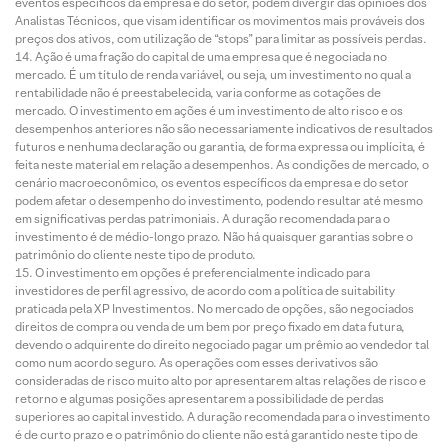
eventos específicos da empresa e do setor, podem divergir das opiniões dos
Analistas Técnicos, que visam identificar os movimentos mais prováveis dos
preços dos ativos, com utilização de “stops” para limitar as possíveis perdas.
Ação é uma fração do capital de uma empresa que é negociada no
mercado. É um título de renda variável, ou seja, um investimento no qual a
rentabilidade não é preestabelecida, varia conforme as cotações de
mercado. O investimento em ações é um investimento de alto risco e os
desempenhos anteriores não são necessariamente indicativos de resultados
futuros e nenhuma declaração ou garantia, de forma expressa ou implícita, é
feita neste material em relação a desempenhos. As condições de mercado, o
cenário macroeconômico, os eventos específicos da empresa e do setor
podem afetar o desempenho do investimento, podendo resultar até mesmo
em significativas perdas patrimoniais. A duração recomendada para o
investimento é de médio-longo prazo. Não há quaisquer garantias sobre o
patrimônio do cliente neste tipo de produto.
O investimento em opções é preferencialmente indicado para
investidores de perfil agressivo, de acordo com a política de suitability
praticada pela XP Investimentos. No mercado de opções, são negociados
direitos de compra ou venda de um bem por preço fixado em data futura,
devendo o adquirente do direito negociado pagar um prêmio ao vendedor tal
como num acordo seguro. As operações com esses derivativos são
consideradas de risco muito alto por apresentarem altas relações de risco e
retorno e algumas posições apresentarem a possibilidade de perdas
superiores ao capital investido. A duração recomendada para o investimento
é de curto prazo e o patrimônio do cliente não está garantido neste tipo de