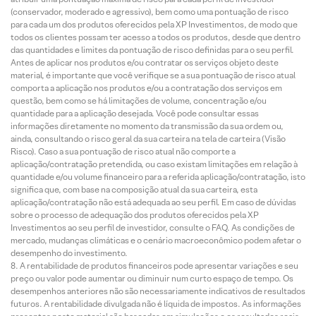
(conservador, moderado e agressivo), bem como uma pontuação de risco
para cada um dos produtos oferecidos pela XP Investimentos, de modo que
todos os clientes possam ter acesso a todos os produtos, desde que dentro
das quantidades e limites da pontuação de risco definidas para o seu perfil.
Antes de aplicar nos produtos e/ou contratar os serviços objeto deste
material, é importante que você verifique se a sua pontuação de risco atual
comporta a aplicação nos produtos e/ou a contratação dos serviços em
questão, bem como se há limitações de volume, concentração e/ou
quantidade para a aplicação desejada. Você pode consultar essas
informações diretamente no momento da transmissão da sua ordem ou,
ainda, consultando o risco geral da sua carteira na tela de carteira (Visão
Risco). Caso a sua pontuação de risco atual não comporte a
aplicação/contratação pretendida, ou caso existam limitações em relação à
quantidade e/ou volume financeiro para a referida aplicação/contratação, isto
significa que, com base na composição atual da sua carteira, esta
aplicação/contratação não está adequada ao seu perfil. Em caso de dúvidas
sobre o processo de adequação dos produtos oferecidos pela XP
Investimentos ao seu perfil de investidor, consulte o FAQ. As condições de
mercado, mudanças climáticas e o cenário macroeconômico podem afetar o
desempenho do investimento.
A rentabilidade de produtos financeiros pode apresentar variações e seu
preço ou valor pode aumentar ou diminuir num curto espaço de tempo. Os
desempenhos anteriores não são necessariamente indicativos de resultados
futuros. A rentabilidade divulgada não é líquida de impostos. As informações