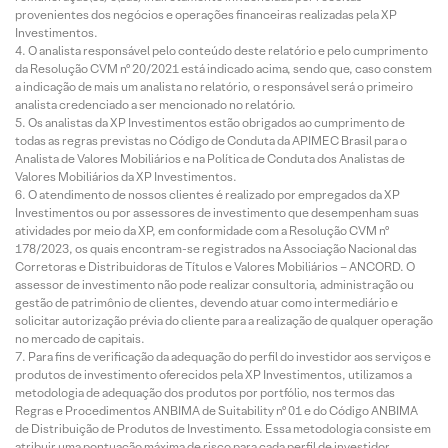
provenientes dos negócios e operações financeiras realizadas pela XP
Investimentos.
O analista responsável pelo conteúdo deste relatório e pelo cumprimento
da Resolução CVM nº 20/2021 está indicado acima, sendo que, caso constem
a indicação de mais um analista no relatório, o responsável será o primeiro
analista credenciado a ser mencionado no relatório.
Os analistas da XP Investimentos estão obrigados ao cumprimento de
todas as regras previstas no Código de Conduta da APIMEC Brasil para o
Analista de Valores Mobiliários e na Política de Conduta dos Analistas de
Valores Mobiliários da XP Investimentos.
O atendimento de nossos clientes é realizado por empregados da XP
Investimentos ou por assessores de investimento que desempenham suas
atividades por meio da XP, em conformidade com a Resolução CVM nº
178/2023, os quais encontram-se registrados na Associação Nacional das
Corretoras e Distribuidoras de Títulos e Valores Mobiliários – ANCORD. O
assessor de investimento não pode realizar consultoria, administração ou
gestão de patrimônio de clientes, devendo atuar como intermediário e
solicitar autorização prévia do cliente para a realização de qualquer operação
no mercado de capitais.
Para fins de verificação da adequação do perfil do investidor aos serviços e
produtos de investimento oferecidos pela XP Investimentos, utilizamos a
metodologia de adequação dos produtos por portfólio, nos termos das
Regras e Procedimentos ANBIMA de Suitability nº 01 e do Código ANBIMA
de Distribuição de Produtos de Investimento. Essa metodologia consiste em
atribuir uma pontuação máxima de risco para cada perfil de investidor