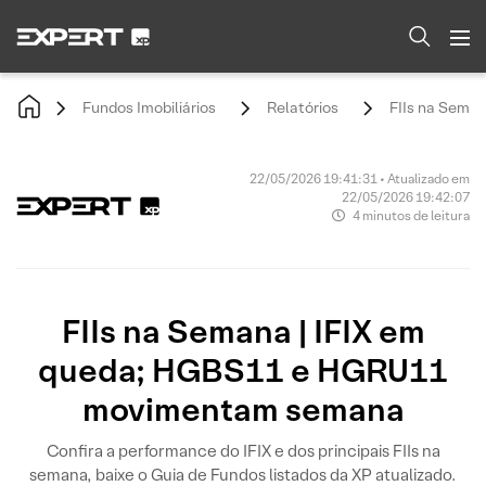
Fundos Imobiliários
Relatórios
FIIs na Sema
22/05/2026 19:41:31 • Atualizado em
22/05/2026 19:42:07
4 minutos de leitura
FIIs na Semana | IFIX em
queda; HGBS11 e HGRU11
movimentam semana
Confira a performance do IFIX e dos principais FIIs na
semana, baixe o Guia de Fundos listados da XP atualizado.