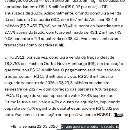
avaliação de 2026 —, resultando em lucro, em regime de caixa, de
aproximadamente R$ 1,5 milhão (R$ 0,07 por cota) e TIR
anualizada de 16,6%. Adicionalmente, o fundo concluiu a venda
do edifício em Concórdia (SC), com 657 m² de ABL, por R$ 4,9
milhões (R$ 7.459,73/m²), valor 33,4% superior ao investimento e
27,3% acima do laudo, com lucro estimado de R$ 1,2 milhão (R$
0,05 por cota) e TIR anualizada de 38,4%. Avaliamos ambas as
transações como positivas (
link
).
O HGBS11, por sua vez, concluiu a venda da fração ideal de
18,375% do I Fashion Outlet Novo Hamburgo (RS), em transação
que totalizou R$ 63,4 milhões. O pagamento será realizado em
três parcelas — R$ 15,8 milhões à vista, R$ 23,8 milhões no
segundo semestre de 2026 e R$ 23,8 milhões no primeiro
semestre de 2027 —, com correção das parcelas futuras pelo
IPCA. O preço de venda representa valor 29,4% superior ao
último laudo e equivale a 4,9x o custo de aquisição, implicando
cap rate de 7,7% e ganho de capital estimado em R$ 0,332 por
cota. Avaliamos a transação como positiva para o HGBS11 (
link
).
FIIs na Semana 22.05.2026
Clique aqui para baixar o relatório