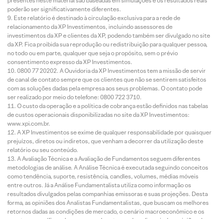
presentes neste material são baseadas em simulações e os resultados reais
poderão ser significativamente diferentes.
Este relatório é destinado à circulação exclusiva para a rede de
relacionamento da XP Investimentos, incluindo assessores de
investimentos da XP e clientes da XP, podendo também ser divulgado no site
da XP. Fica proibida sua reprodução ou redistribuição para qualquer pessoa,
no todo ou em parte, qualquer que seja o propósito, sem o prévio
consentimento expresso da XP Investimentos.
0800 77 20202. A Ouvidoria da XP Investimentos tem a missão de servir
de canal de contato sempre que os clientes que não se sentirem satisfeitos
com as soluções dadas pela empresa aos seus problemas. O contato pode
ser realizado por meio do telefone: 0800 722 3710.
O custo da operação e a política de cobrança estão definidos nas tabelas
de custos operacionais disponibilizadas no site da XP Investimentos:
www.xpi.com.br.
A XP Investimentos se exime de qualquer responsabilidade por quaisquer
prejuízos, diretos ou indiretos, que venham a decorrer da utilização deste
relatório ou seu conteúdo.
A Avaliação Técnica e a Avaliação de Fundamentos seguem diferentes
metodologias de análise. A Análise Técnica é executada seguindo conceitos
como tendência, suporte, resistência, candles, volumes, médias móveis
entre outros. Já a Análise Fundamentalista utiliza como informação os
resultados divulgados pelas companhias emissoras e suas projeções. Desta
forma, as opiniões dos Analistas Fundamentalistas, que buscam os melhores
retornos dadas as condições de mercado, o cenário macroeconômico e os