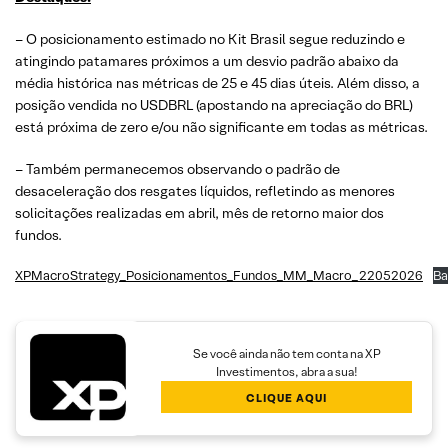
– O posicionamento estimado no Kit Brasil segue reduzindo e
atingindo patamares próximos a um desvio padrão abaixo da
média histórica nas métricas de 25 e 45 dias úteis. Além disso, a
posição vendida no USDBRL (apostando na apreciação do BRL)
está próxima de zero e/ou não significante em todas as métricas.
– Também permanecemos observando o padrão de
desaceleração dos resgates líquidos, refletindo as menores
solicitações realizadas em abril, mês de retorno maior dos
fundos.
XPMacroStrategy_Posicionamentos_Fundos_MM_Macro_22052026
Ba
Se você ainda não tem conta na XP
Investimentos, abra a sua!
CLIQUE AQUI