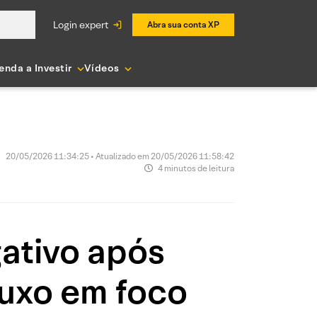
login expert
Abra sua conta XP
enda a Investir
Vídeos
20/05/2026 11:34:25 • Atualizado em 20/05/2026 11:58:42
4 minutos de leitura
gativo após
luxo em foco