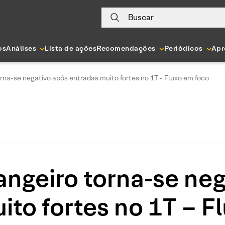
Buscar
os
Análises
Lista de ações
Recomendações
Periódicos
Apr
orna-se negativo após entradas muito fortes no 1T - Fluxo em foco
angeiro torna-se ne
ito fortes no 1T – F