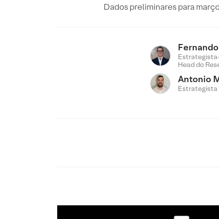
Dados preliminares para março
Fernando 
Estrategista
Head do Res
Antonio M
Estrategista