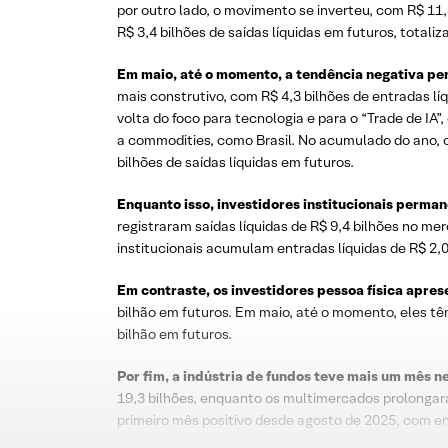
por outro lado, o movimento se inverteu, com R$ 11,
R$ 3,4 bilhões de saídas líquidas em futuros, totali
Em maio, até o momento, a tendência negativa per
mais construtivo, com R$ 4,3 bilhões de entradas l
volta do foco para tecnologia e para o “Trade de I
a commodities, como Brasil. No acumulado do ano, o
bilhões de saídas líquidas em futuros.
Enquanto isso, investidores institucionais perman
registraram saídas líquidas de R$ 9,4 bilhões no me
institucionais acumulam entradas líquidas de R$ 2,0 
Em contraste, os investidores pessoa física apres
bilhão em futuros. Em maio, até o momento, eles têm
bilhão em futuros.
Por fim, a indústria de fundos teve mais um mês ne
19,3 bilhões, enquanto os multimercados prolongara
primeiro mês positivo desde agosto de 2025, com ent