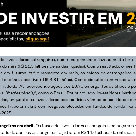
de investidores estrangeiros, com uma primeira quinzena muito forte
do mês (R$ 11,5 bilhões de saídas líquidas). Como resultado, o mês 
das em futuros. Até o momento em maio, as saídas de estrangeiros se
tendência positiva (+R$ 4,3 bilhões). Como discutido em nosso últ
Trade de IA”, favorecendo ações dos EUA e emergentes asiáticos e p
xa Obsolescência)
“, como o Brasil. Por outro lado, investidores insti
idas, enquanto os investidores pessoa física vêm se consolidando co
m mês fraco em abril, com resgates elevados em fundos de renda fixa
e 2025.
ngeiros em abril.
Os fluxos de investidores estrangeiros começaram 
etade de abril, os estrangeiros registraram R$ 14,6 bilhões de entradas