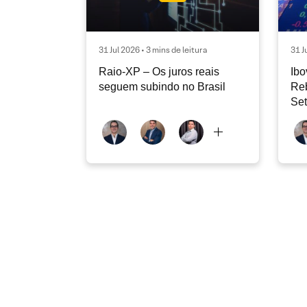
31 Jul 2026 • 3 mins de leitura
31 J
Raio-XP – Os juros reais
Ibo
seguem subindo no Brasil
Re
Se