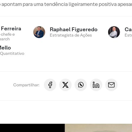
 apontam para uma tendência ligeiramente positiva apesa
Ferreira
Raphael Figueredo
Ca
-chefe e
Estrategista de Ações
Est
earch
ello
 Quantitativo
Compartilhar: