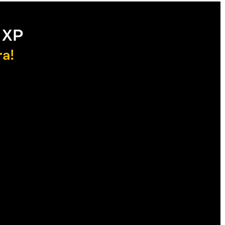
 XP
ra!