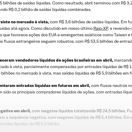
5 bilhões de saídas líquidas. Como resultado, abril terminou com R$ 3,2
zando R$ 0,2 bilhão de saídas líquidas combinadas.
siste no mercado à vista,
com R$ 3,6 bilhões de saídas líquidas. Em 
íquidas até agora. Como discutido em nosso último
Raio-XP
, a reversão 
A”, o que favorece ações dos EUA e emergentes asiáticos como Taiwan e
s fluxos estrangeiros seguem robustos, com R$ 53,5 bilhões de entrada
eceram vendedores líquidos de ações brasileiras em abril,
marcando 
rcado à vista, parcialmente compensadas por entradas líquidas de R$ 1,
bilhões no mercado à vista, mas saídas líquidas de R$ 5,9 bilhões em f
entaram entradas líquidas em futuros em abril,
com fluxos neutros no
 sido os principais compradores líquidos de ações, com entradas líquid
gativo em abril,
com resgates líquidos totalizando R$ 24,5 bilhões. Fu
m a sequência negativa, com resgates líquidos de R$ 5,4 bilhões. Em 
radas líquidas de R$ 0,2 bilhão.