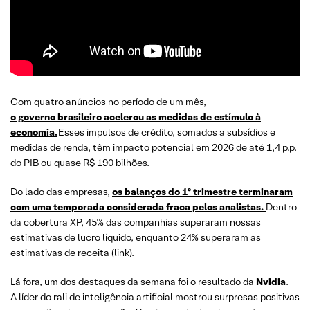
Com quatro anúncios no período de um mês,
o governo brasileiro acelerou as medidas de estímulo à
economia.
Esses impulsos de crédito, somados a subsídios e
medidas de renda, têm impacto potencial em 2026 de até 1,4 p.p.
do PIB ou quase R$ 190 bilhões.
Do lado das empresas,
os balanços do 1º trimestre terminaram
com uma temporada considerada fraca pelos analistas.
Dentro
da cobertura XP, 45% das companhias superaram nossas
estimativas de lucro líquido, enquanto 24% superaram as
estimativas de receita (link).
Lá fora, um dos destaques da semana foi o resultado da
Nvidia
.
A líder do rali de inteligência artificial mostrou surpresas positivas