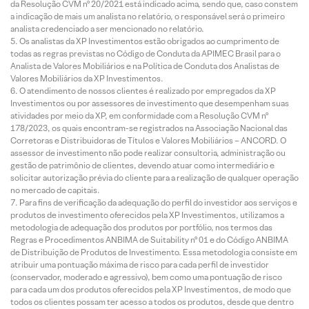
da Resolução CVM nº 20/2021 está indicado acima, sendo que, caso constem
a indicação de mais um analista no relatório, o responsável será o primeiro
analista credenciado a ser mencionado no relatório.
Os analistas da XP Investimentos estão obrigados ao cumprimento de
todas as regras previstas no Código de Conduta da APIMEC Brasil para o
Analista de Valores Mobiliários e na Política de Conduta dos Analistas de
Valores Mobiliários da XP Investimentos.
O atendimento de nossos clientes é realizado por empregados da XP
Investimentos ou por assessores de investimento que desempenham suas
atividades por meio da XP, em conformidade com a Resolução CVM nº
178/2023, os quais encontram-se registrados na Associação Nacional das
Corretoras e Distribuidoras de Títulos e Valores Mobiliários – ANCORD. O
assessor de investimento não pode realizar consultoria, administração ou
gestão de patrimônio de clientes, devendo atuar como intermediário e
solicitar autorização prévia do cliente para a realização de qualquer operação
no mercado de capitais.
Para fins de verificação da adequação do perfil do investidor aos serviços e
produtos de investimento oferecidos pela XP Investimentos, utilizamos a
metodologia de adequação dos produtos por portfólio, nos termos das
Regras e Procedimentos ANBIMA de Suitability nº 01 e do Código ANBIMA
de Distribuição de Produtos de Investimento. Essa metodologia consiste em
atribuir uma pontuação máxima de risco para cada perfil de investidor
(conservador, moderado e agressivo), bem como uma pontuação de risco
para cada um dos produtos oferecidos pela XP Investimentos, de modo que
todos os clientes possam ter acesso a todos os produtos, desde que dentro