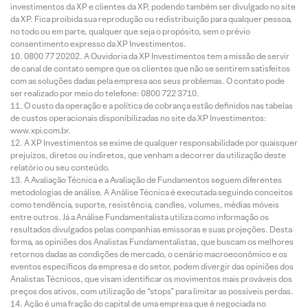
investimentos da XP e clientes da XP, podendo também ser divulgado no site
da XP. Fica proibida sua reprodução ou redistribuição para qualquer pessoa,
no todo ou em parte, qualquer que seja o propósito, sem o prévio
consentimento expresso da XP Investimentos.
0800 77 20202. A Ouvidoria da XP Investimentos tem a missão de servir
de canal de contato sempre que os clientes que não se sentirem satisfeitos
com as soluções dadas pela empresa aos seus problemas. O contato pode
ser realizado por meio do telefone: 0800 722 3710.
O custo da operação e a política de cobrança estão definidos nas tabelas
de custos operacionais disponibilizadas no site da XP Investimentos:
www.xpi.com.br.
A XP Investimentos se exime de qualquer responsabilidade por quaisquer
prejuízos, diretos ou indiretos, que venham a decorrer da utilização deste
relatório ou seu conteúdo.
A Avaliação Técnica e a Avaliação de Fundamentos seguem diferentes
metodologias de análise. A Análise Técnica é executada seguindo conceitos
como tendência, suporte, resistência, candles, volumes, médias móveis
entre outros. Já a Análise Fundamentalista utiliza como informação os
resultados divulgados pelas companhias emissoras e suas projeções. Desta
forma, as opiniões dos Analistas Fundamentalistas, que buscam os melhores
retornos dadas as condições de mercado, o cenário macroeconômico e os
eventos específicos da empresa e do setor, podem divergir das opiniões dos
Analistas Técnicos, que visam identificar os movimentos mais prováveis dos
preços dos ativos, com utilização de “stops” para limitar as possíveis perdas.
Ação é uma fração do capital de uma empresa que é negociada no