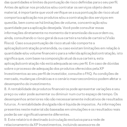
das quantidades e limites da pontuação de risco definidas para o seu perfil.
Antes de aplicar nos produtos e/ou contratar os serviços objeto deste
material, é importante que você verifique se a sua pontuação de risco atual
comporta a aplicação nos produtos e/ou a contratação dos serviços em
questão, bem como se há limitações de volume, concentração e/ou
quantidade para a aplicação desejada. Você pode consultar essas
informações diretamente no momento da transmissão da sua ordem ou,
ainda, consultando o risco geral da sua carteira na tela de carteira (Visão
Risco). Caso a sua pontuação de risco atual não comporte a
aplicação/contratação pretendida, ou caso existam limitações em relação à
quantidade e/ou volume financeiro para a referida aplicação/contratação, isto
significa que, com base na composição atual da sua carteira, esta
aplicação/contratação não está adequada ao seu perfil. Em caso de dúvidas
sobre o processo de adequação dos produtos oferecidos pela XP
Investimentos ao seu perfil de investidor, consulte o FAQ. As condições de
mercado, mudanças climáticas e o cenário macroeconômico podem afetar o
desempenho do investimento.
A rentabilidade de produtos financeiros pode apresentar variações e seu
preço ou valor pode aumentar ou diminuir num curto espaço de tempo. Os
desempenhos anteriores não são necessariamente indicativos de resultados
futuros. A rentabilidade divulgada não é líquida de impostos. As informações
presentes neste material são baseadas em simulações e os resultados reais
poderão ser significativamente diferentes.
Este relatório é destinado à circulação exclusiva para a rede de
relacionamento da XP Investimentos, incluindo assessores de