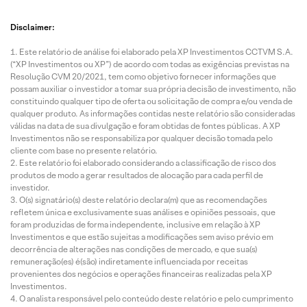
Disclaimer:
Este relatório de análise foi elaborado pela XP Investimentos CCTVM S.A.
(“XP Investimentos ou XP”) de acordo com todas as exigências previstas na
Resolução CVM 20/2021, tem como objetivo fornecer informações que
possam auxiliar o investidor a tomar sua própria decisão de investimento, não
constituindo qualquer tipo de oferta ou solicitação de compra e/ou venda de
qualquer produto. As informações contidas neste relatório são consideradas
válidas na data de sua divulgação e foram obtidas de fontes públicas. A XP
Investimentos não se responsabiliza por qualquer decisão tomada pelo
cliente com base no presente relatório.
Este relatório foi elaborado considerando a classificação de risco dos
produtos de modo a gerar resultados de alocação para cada perfil de
investidor.
O(s) signatário(s) deste relatório declara(m) que as recomendações
refletem única e exclusivamente suas análises e opiniões pessoais, que
foram produzidas de forma independente, inclusive em relação à XP
Investimentos e que estão sujeitas a modificações sem aviso prévio em
decorrência de alterações nas condições de mercado, e que sua(s)
remuneração(es) é(são) indiretamente influenciada por receitas
provenientes dos negócios e operações financeiras realizadas pela XP
Investimentos.
O analista responsável pelo conteúdo deste relatório e pelo cumprimento