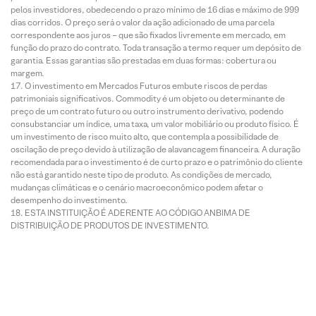
pelos investidores, obedecendo o prazo mínimo de 16 dias e máximo de 999
dias corridos. O preço será o valor da ação adicionado de uma parcela
correspondente aos juros – que são fixados livremente em mercado, em
função do prazo do contrato. Toda transação a termo requer um depósito de
garantia. Essas garantias são prestadas em duas formas: cobertura ou
margem.
O investimento em Mercados Futuros embute riscos de perdas
patrimoniais significativos. Commodity é um objeto ou determinante de
preço de um contrato futuro ou outro instrumento derivativo, podendo
consubstanciar um índice, uma taxa, um valor mobiliário ou produto físico. É
um investimento de risco muito alto, que contempla a possibilidade de
oscilação de preço devido à utilização de alavancagem financeira. A duração
recomendada para o investimento é de curto prazo e o patrimônio do cliente
não está garantido neste tipo de produto. As condições de mercado,
mudanças climáticas e o cenário macroeconômico podem afetar o
desempenho do investimento.
ESTA INSTITUIÇÃO É ADERENTE AO CÓDIGO ANBIMA DE
DISTRIBUIÇÃO DE PRODUTOS DE INVESTIMENTO.