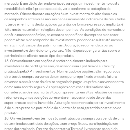
mercado. É um título de renda variável, ou seja, um investimento no qual a
rentabilidade não é preestabelecida, varia conforme as cotações de
mercado. O investimento em ações é um investimento de alto risco e os
desempenhos anteriores não são necessariamente indicativos de resultados
futuros e nenhuma declaração ou garantia, de forma expressa ou implícita, é
feita neste material em relação a desempenhos. As condições de mercado, o
cenário macroeconômico, os eventos específicos da empresa e do setor
podem afetar o desempenho do investimento, podendo resultar até mesmo
em significativas perdas patrimoniais. A duração recomendada para o
investimento é de médio-longo prazo. Não há quaisquer garantias sobre o
patrimônio do cliente neste tipo de produto.
O investimento em opções é preferencialmente indicado para
investidores de perfil agressivo, de acordo com a política de suitability
praticada pela XP Investimentos. No mercado de opções, são negociados
direitos de compra ou venda de um bem por preço fixado em data futura,
devendo o adquirente do direito negociado pagar um prêmio ao vendedor tal
como num acordo seguro. As operações com esses derivativos são
consideradas de risco muito alto por apresentarem altas relações de risco e
retorno e algumas posições apresentarem a possibilidade de perdas
superiores ao capital investido. A duração recomendada para o investimento
é de curto prazo e o patrimônio do cliente não está garantido neste tipo de
produto.
O investimento em termos são contratos para compra ou a venda de uma
determinada quantidade de ações, a um preço fixado, para liquidação em
prazo determinado. O prazo do contrato a Termo é livremente escolhido