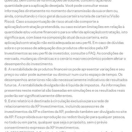
questão, bem como se há limitações de volume, concentração e/ou
quantidade para a aplicação desejada. Você pode consultar essas
informações diretamente no momento da transmissão da sua ordem ou,
ainda, consultando o risco geral da sua carteira na tela de carteira (Visão
Risco). Caso a sua pontuação de risco atual não comporte a
aplicação/contratação pretendida, ou caso existam limitações em relação à
quantidade e/ou volume financeiro para a referida aplicação/contratação, isto
significa que, com base na composição atual da sua carteira, esta
aplicação/contratação não está adequada ao seu perfil. Em caso de dúvidas
sobre o processo de adequação dos produtos oferecidos pela XP
Investimentos ao seu perfil de investidor, consulte o FAQ. As condições de
mercado, mudanças climáticas e o cenário macroeconômico podem afetar o
desempenho do investimento.
A rentabilidade de produtos financeiros pode apresentar variações e seu
preço ou valor pode aumentar ou diminuir num curto espaço de tempo. Os
desempenhos anteriores não são necessariamente indicativos de resultados
futuros. A rentabilidade divulgada não é líquida de impostos. As informações
presentes neste material são baseadas em simulações e os resultados reais
poderão ser significativamente diferentes.
Este relatório é destinado à circulação exclusiva para a rede de
relacionamento da XP Investimentos, incluindo assessores de
investimentos da XP e clientes da XP, podendo também ser divulgado no site
da XP. Fica proibida sua reprodução ou redistribuição para qualquer pessoa,
no todo ou em parte, qualquer que seja o propósito, sem o prévio
consentimento expresso da XP Investimentos.