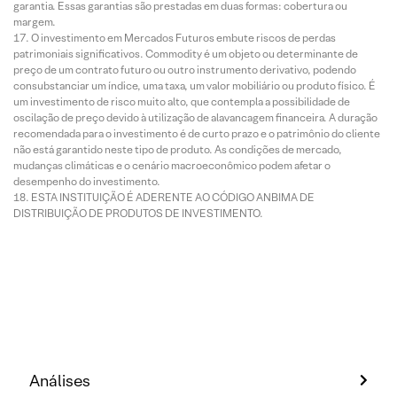
garantia. Essas garantias são prestadas em duas formas: cobertura ou
margem.
O investimento em Mercados Futuros embute riscos de perdas
patrimoniais significativos. Commodity é um objeto ou determinante de
preço de um contrato futuro ou outro instrumento derivativo, podendo
consubstanciar um índice, uma taxa, um valor mobiliário ou produto físico. É
um investimento de risco muito alto, que contempla a possibilidade de
oscilação de preço devido à utilização de alavancagem financeira. A duração
recomendada para o investimento é de curto prazo e o patrimônio do cliente
não está garantido neste tipo de produto. As condições de mercado,
mudanças climáticas e o cenário macroeconômico podem afetar o
desempenho do investimento.
ESTA INSTITUIÇÃO É ADERENTE AO CÓDIGO ANBIMA DE
DISTRIBUIÇÃO DE PRODUTOS DE INVESTIMENTO.
Análises