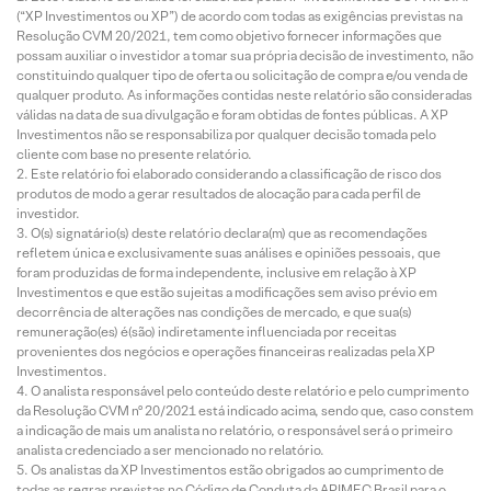
(“XP Investimentos ou XP”) de acordo com todas as exigências previstas na
Resolução CVM 20/2021, tem como objetivo fornecer informações que
possam auxiliar o investidor a tomar sua própria decisão de investimento, não
constituindo qualquer tipo de oferta ou solicitação de compra e/ou venda de
qualquer produto. As informações contidas neste relatório são consideradas
válidas na data de sua divulgação e foram obtidas de fontes públicas. A XP
Investimentos não se responsabiliza por qualquer decisão tomada pelo
cliente com base no presente relatório.
Este relatório foi elaborado considerando a classificação de risco dos
produtos de modo a gerar resultados de alocação para cada perfil de
investidor.
O(s) signatário(s) deste relatório declara(m) que as recomendações
refletem única e exclusivamente suas análises e opiniões pessoais, que
foram produzidas de forma independente, inclusive em relação à XP
Investimentos e que estão sujeitas a modificações sem aviso prévio em
decorrência de alterações nas condições de mercado, e que sua(s)
remuneração(es) é(são) indiretamente influenciada por receitas
provenientes dos negócios e operações financeiras realizadas pela XP
Investimentos.
O analista responsável pelo conteúdo deste relatório e pelo cumprimento
da Resolução CVM nº 20/2021 está indicado acima, sendo que, caso constem
a indicação de mais um analista no relatório, o responsável será o primeiro
analista credenciado a ser mencionado no relatório.
Os analistas da XP Investimentos estão obrigados ao cumprimento de
todas as regras previstas no Código de Conduta da APIMEC Brasil para o