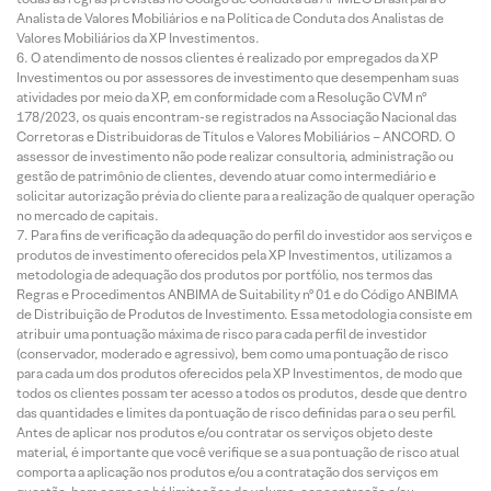
Analista de Valores Mobiliários e na Política de Conduta dos Analistas de
Valores Mobiliários da XP Investimentos.
O atendimento de nossos clientes é realizado por empregados da XP
Investimentos ou por assessores de investimento que desempenham suas
atividades por meio da XP, em conformidade com a Resolução CVM nº
178/2023, os quais encontram-se registrados na Associação Nacional das
Corretoras e Distribuidoras de Títulos e Valores Mobiliários – ANCORD. O
assessor de investimento não pode realizar consultoria, administração ou
gestão de patrimônio de clientes, devendo atuar como intermediário e
solicitar autorização prévia do cliente para a realização de qualquer operação
no mercado de capitais.
Para fins de verificação da adequação do perfil do investidor aos serviços e
produtos de investimento oferecidos pela XP Investimentos, utilizamos a
metodologia de adequação dos produtos por portfólio, nos termos das
Regras e Procedimentos ANBIMA de Suitability nº 01 e do Código ANBIMA
de Distribuição de Produtos de Investimento. Essa metodologia consiste em
atribuir uma pontuação máxima de risco para cada perfil de investidor
(conservador, moderado e agressivo), bem como uma pontuação de risco
para cada um dos produtos oferecidos pela XP Investimentos, de modo que
todos os clientes possam ter acesso a todos os produtos, desde que dentro
das quantidades e limites da pontuação de risco definidas para o seu perfil.
Antes de aplicar nos produtos e/ou contratar os serviços objeto deste
material, é importante que você verifique se a sua pontuação de risco atual
comporta a aplicação nos produtos e/ou a contratação dos serviços em