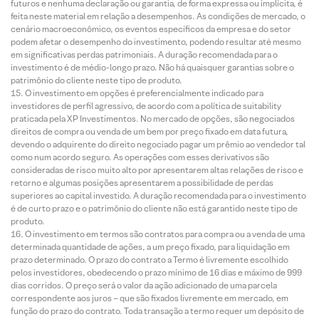
futuros e nenhuma declaração ou garantia, de forma expressa ou implícita, é
feita neste material em relação a desempenhos. As condições de mercado, o
cenário macroeconômico, os eventos específicos da empresa e do setor
podem afetar o desempenho do investimento, podendo resultar até mesmo
em significativas perdas patrimoniais. A duração recomendada para o
investimento é de médio-longo prazo. Não há quaisquer garantias sobre o
patrimônio do cliente neste tipo de produto.
O investimento em opções é preferencialmente indicado para
investidores de perfil agressivo, de acordo com a política de suitability
praticada pela XP Investimentos. No mercado de opções, são negociados
direitos de compra ou venda de um bem por preço fixado em data futura,
devendo o adquirente do direito negociado pagar um prêmio ao vendedor tal
como num acordo seguro. As operações com esses derivativos são
consideradas de risco muito alto por apresentarem altas relações de risco e
retorno e algumas posições apresentarem a possibilidade de perdas
superiores ao capital investido. A duração recomendada para o investimento
é de curto prazo e o patrimônio do cliente não está garantido neste tipo de
produto.
O investimento em termos são contratos para compra ou a venda de uma
determinada quantidade de ações, a um preço fixado, para liquidação em
prazo determinado. O prazo do contrato a Termo é livremente escolhido
pelos investidores, obedecendo o prazo mínimo de 16 dias e máximo de 999
dias corridos. O preço será o valor da ação adicionado de uma parcela
correspondente aos juros – que são fixados livremente em mercado, em
função do prazo do contrato. Toda transação a termo requer um depósito de