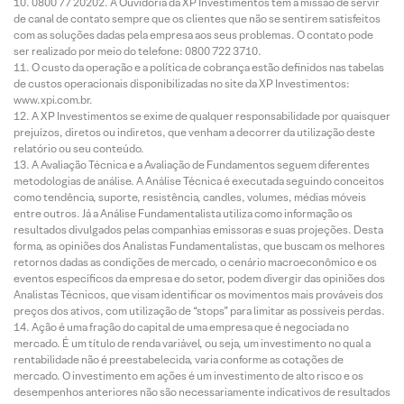
0800 77 20202. A Ouvidoria da XP Investimentos tem a missão de servir
de canal de contato sempre que os clientes que não se sentirem satisfeitos
com as soluções dadas pela empresa aos seus problemas. O contato pode
ser realizado por meio do telefone: 0800 722 3710.
O custo da operação e a política de cobrança estão definidos nas tabelas
de custos operacionais disponibilizadas no site da XP Investimentos:
www.xpi.com.br.
A XP Investimentos se exime de qualquer responsabilidade por quaisquer
prejuízos, diretos ou indiretos, que venham a decorrer da utilização deste
relatório ou seu conteúdo.
A Avaliação Técnica e a Avaliação de Fundamentos seguem diferentes
metodologias de análise. A Análise Técnica é executada seguindo conceitos
como tendência, suporte, resistência, candles, volumes, médias móveis
entre outros. Já a Análise Fundamentalista utiliza como informação os
resultados divulgados pelas companhias emissoras e suas projeções. Desta
forma, as opiniões dos Analistas Fundamentalistas, que buscam os melhores
retornos dadas as condições de mercado, o cenário macroeconômico e os
eventos específicos da empresa e do setor, podem divergir das opiniões dos
Analistas Técnicos, que visam identificar os movimentos mais prováveis dos
preços dos ativos, com utilização de “stops” para limitar as possíveis perdas.
Ação é uma fração do capital de uma empresa que é negociada no
mercado. É um título de renda variável, ou seja, um investimento no qual a
rentabilidade não é preestabelecida, varia conforme as cotações de
mercado. O investimento em ações é um investimento de alto risco e os
desempenhos anteriores não são necessariamente indicativos de resultados