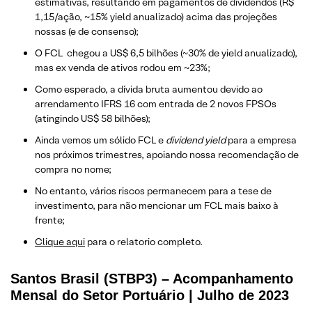
estimativas, resultando em pagamentos de dividendos (R$
1,15/ação, ~15% yield anualizado) acima das projeções
nossas (e de consenso);
O FCL chegou a US$ 6,5 bilhões (~30% de yield anualizado),
mas ex venda de ativos rodou em ~23%;
Como esperado, a dívida bruta aumentou devido ao
arrendamento IFRS 16 com entrada de 2 novos FPSOs
(atingindo US$ 58 bilhões);
Ainda vemos um sólido FCL e
dividend yield
para a empresa
nos próximos trimestres, apoiando nossa recomendação de
compra no nome;
No entanto, vários riscos permanecem para a tese de
investimento, para não mencionar um FCL mais baixo à
frente;
Clique aqui
para o relatorio completo.
Santos Brasil (STBP3) – Acompanhamento
Mensal do Setor Portuário | Julho de 2023