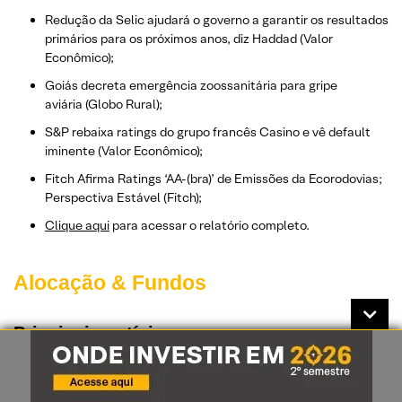
Redução da Selic ajudará o governo a garantir os resultados
primários para os próximos anos, diz Haddad (Valor
Econômico);
Goiás decreta emergência zoossanitária para gripe
aviária (Globo Rural);
S&P rebaixa ratings do grupo francês Casino e vê default
iminente (Valor Econômico);
Fitch Afirma Ratings ‘AA-(bra)’ de Emissões da Ecorodovias;
Perspectiva Estável (Fitch);
Clique aqui
para acessar o relatório completo.
Alocação & Fundos
Principais notícias
Fundos Imobiliários (FIIs): confira as principais notícias
Ifix supera 3.200 pontos pela 1ª vez em mais de 3