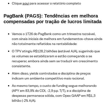
Clique
aqui
para acessar o relatório completo
PagBank (PAGS): Tendências em melhora
compensadas por tração de lucros limitada
Vemos o 1T26 do PagBank como um trimestre razoável,
com sinais iniciais de melhora em fundamentos-chave ainda
não totalmente refletidos na rentabilidade:
O TPV atingiu R$128,2 bilhões (estável A/A), sugerindo que
os volumes se estabilizaram e estão começando a se
recuperar, embora ainda sem se traduzir em crescimento
consistente.
Além disso, yields controlados e disciplina de preços
indicam um ambiente competitivo mais racional.
Ao mesmo tempo, o custo de funding segue melhorando
(APY em 83,9% do CDI, -2,9 p.p. T/T), e a disciplina de
despesas permanece sólida, com Opex GAAP em R$1,3
bilhão (-2% A/A).