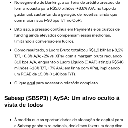
No segmento de Banking, a carteira de crédito cresceu de
forma robusta para R$5,0 bilhões (+8,8% A/A, no topo do
guidance), sustentando a geração de receitas, ainda que
com maior risco (+90 bps T/T no CoR).
Dito isso, a pressão contínua em Payments e os custos de
funding ainda elevados compensam essas melhorias,
limitando a conversão em lucros.
Como resultado, o Lucro Bruto totalizou R$1,9 bilhão (-8,2%
T/T, +0,8% A/A; -2% vs. XPe), com a margem bruta recuando
310 bps A/A, enquanto o Lucro Líquido (GAAP) atingiu R$546
milhões (-13% T/T, +7% A/A; em linha com XPe), implicando
um ROAE de 15,0% (+140 bps T/T).
Clique
aqui
para acessar o relatório completo.
Sabesp (SBSP3) | AySA: Um ativo oculto à
vista de todos
À medida que as oportunidades de alocação de capital para
a Sabesp ganham relevância, decidimos fazer um deep dive