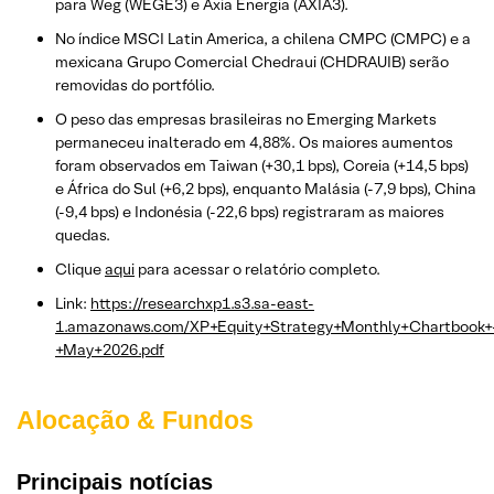
para Weg (WEGE3) e Axia Energia (AXIA3).
No índice MSCI Latin America, a chilena CMPC (CMPC) e a
mexicana Grupo Comercial Chedraui (CHDRAUIB) serão
removidas do portfólio.
O peso das empresas brasileiras no Emerging Markets
permaneceu inalterado em 4,88%. Os maiores aumentos
foram observados em Taiwan (+30,1 bps), Coreia (+14,5 bps)
e África do Sul (+6,2 bps), enquanto Malásia (-7,9 bps), China
(-9,4 bps) e Indonésia (-22,6 bps) registraram as maiores
quedas.
Clique
aqui
para acessar o relatório completo.
Link:
https://researchxp1.s3.sa-east-
1.amazonaws.com/XP+Equity+Strategy+Monthly+Chartbook+
+May+2026.pdf
Alocação & Fundos
Principais notícias