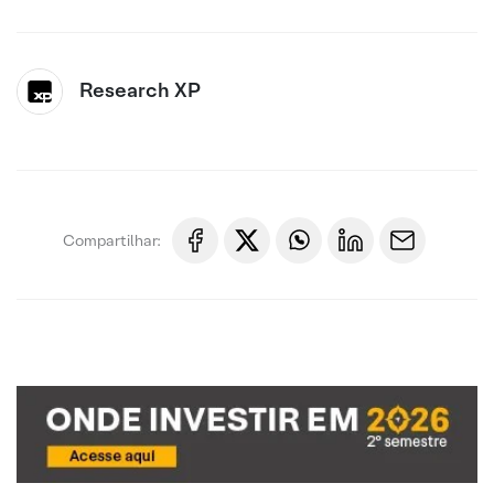
Research XP
Compartilhar: