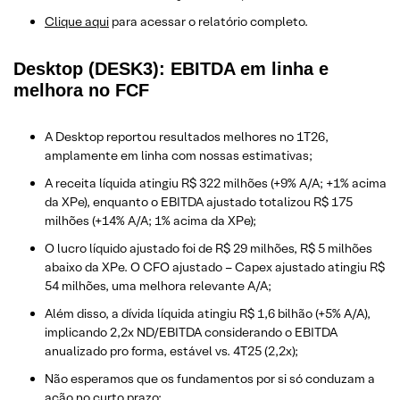
Clique aqui
para acessar o relatório completo.
Desktop (DESK3): EBITDA em linha e
melhora no FCF
A Desktop reportou resultados melhores no 1T26,
amplamente em linha com nossas estimativas;
A receita líquida atingiu R$ 322 milhões (+9% A/A; +1% acima
da XPe), enquanto o EBITDA ajustado totalizou R$ 175
milhões (+14% A/A; 1% acima da XPe);
O lucro líquido ajustado foi de R$ 29 milhões, R$ 5 milhões
abaixo da XPe. O CFO ajustado – Capex ajustado atingiu R$
54 milhões, uma melhora relevante A/A;
Além disso, a dívida líquida atingiu R$ 1,6 bilhão (+5% A/A),
implicando 2,2x ND/EBITDA considerando o EBITDA
anualizado pro forma, estável vs. 4T25 (2,2x);
Não esperamos que os fundamentos por si só conduzam a
ação no curto prazo;