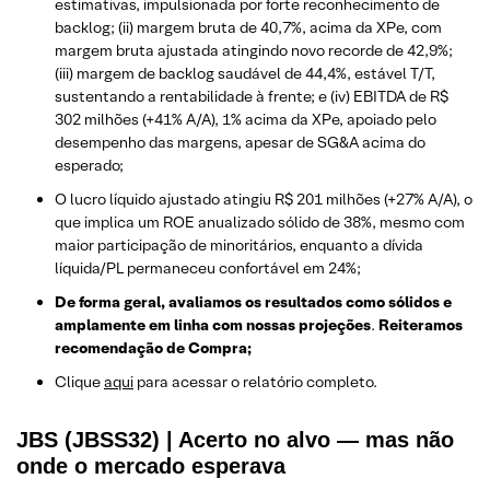
estimativas, impulsionada por forte reconhecimento de
backlog; (ii) margem bruta de 40,7%, acima da XPe, com
margem bruta ajustada atingindo novo recorde de 42,9%;
(iii) margem de backlog saudável de 44,4%, estável T/T,
sustentando a rentabilidade à frente; e (iv) EBITDA de R$
302 milhões (+41% A/A), 1% acima da XPe, apoiado pelo
desempenho das margens, apesar de SG&A acima do
esperado;
O lucro líquido ajustado atingiu R$ 201 milhões (+27% A/A), o
que implica um ROE anualizado sólido de 38%, mesmo com
maior participação de minoritários, enquanto a dívida
líquida/PL permaneceu confortável em 24%;
De forma geral, avaliamos os resultados como sólidos e
amplamente em linha com nossas projeções
.
Reiteramos
recomendação de Compra;
Clique
aqui
para acessar o relatório completo.
JBS (JBSS32) | Acerto no alvo — mas não
onde o mercado esperava