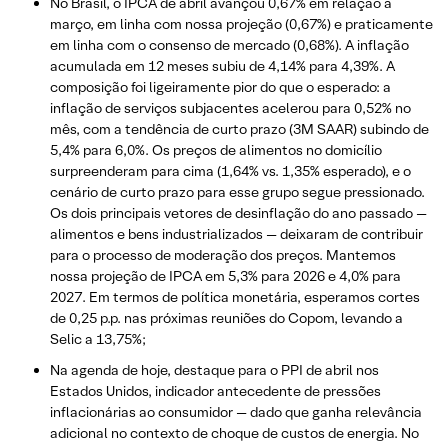
No Brasil, o IPCA de abril avançou 0,67% em relação a
março, em linha com nossa projeção (0,67%) e praticamente
em linha com o consenso de mercado (0,68%). A inflação
acumulada em 12 meses subiu de 4,14% para 4,39%. A
composição foi ligeiramente pior do que o esperado: a
inflação de serviços subjacentes acelerou para 0,52% no
mês, com a tendência de curto prazo (3M SAAR) subindo de
5,4% para 6,0%. Os preços de alimentos no domicílio
surpreenderam para cima (1,64% vs. 1,35% esperado), e o
cenário de curto prazo para esse grupo segue pressionado.
Os dois principais vetores de desinflação do ano passado —
alimentos e bens industrializados — deixaram de contribuir
para o processo de moderação dos preços. Mantemos
nossa projeção de IPCA em 5,3% para 2026 e 4,0% para
2027. Em termos de política monetária, esperamos cortes
de 0,25 p.p. nas próximas reuniões do Copom, levando a
Selic a 13,75%;
Na agenda de hoje, destaque para o PPI de abril nos
Estados Unidos, indicador antecedente de pressões
inflacionárias ao consumidor — dado que ganha relevância
adicional no contexto de choque de custos de energia. No