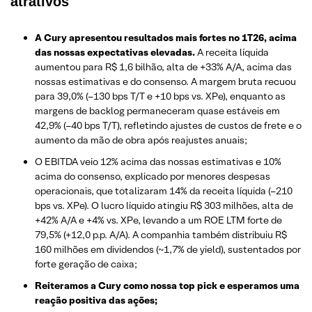
atrativos
A Cury apresentou resultados mais fortes no 1T26, acima
das nossas expectativas elevadas.
A receita líquida
aumentou para R$ 1,6 bilhão, alta de +33% A/A, acima das
nossas estimativas e do consenso. A margem bruta recuou
para 39,0% (–130 bps T/T e +10 bps vs. XPe), enquanto as
margens de backlog permaneceram quase estáveis em
42,9% (–40 bps T/T), refletindo ajustes de custos de frete e o
aumento da mão de obra após reajustes anuais;
O EBITDA veio 12% acima das nossas estimativas e 10%
acima do consenso, explicado por menores despesas
operacionais, que totalizaram 14% da receita líquida (–210
bps vs. XPe). O lucro líquido atingiu R$ 303 milhões, alta de
+42% A/A e +4% vs. XPe, levando a um ROE LTM forte de
79,5% (+12,0 p.p. A/A). A companhia também distribuiu R$
160 milhões em dividendos (~1,7% de yield), sustentados por
forte geração de caixa;
Reiteramos a Cury como nossa top pick e esperamos uma
reação positiva das ações;