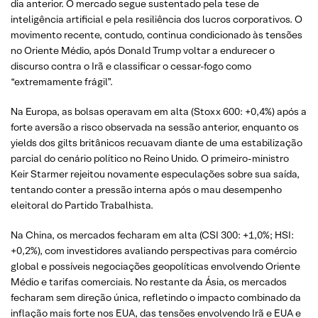
dia anterior. O mercado segue sustentado pela tese de
inteligência artificial e pela resiliência dos lucros corporativos. O
movimento recente, contudo, continua condicionado às tensões
no Oriente Médio, após Donald Trump voltar a endurecer o
discurso contra o Irã e classificar o cessar-fogo como
“extremamente frágil”.
Na Europa, as bolsas operavam em alta (Stoxx 600: +0,4%) após a
forte aversão a risco observada na sessão anterior, enquanto os
yields dos gilts britânicos recuavam diante de uma estabilização
parcial do cenário político no Reino Unido. O primeiro-ministro
Keir Starmer rejeitou novamente especulações sobre sua saída,
tentando conter a pressão interna após o mau desempenho
eleitoral do Partido Trabalhista.
Na China, os mercados fecharam em alta (CSI 300: +1,0%; HSI:
+0,2%), com investidores avaliando perspectivas para comércio
global e possíveis negociações geopolíticas envolvendo Oriente
Médio e tarifas comerciais. No restante da Ásia, os mercados
fecharam sem direção única, refletindo o impacto combinado da
inflação mais forte nos EUA, das tensões envolvendo Irã e EUA e