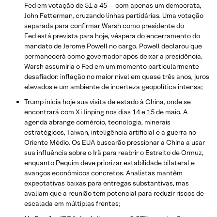
Fed em votação de 51 a 45 — com apenas um democrata,
John Fetterman, cruzando linhas partidárias. Uma votação
separada para confirmar Warsh como presidente do
Fed está prevista para hoje, véspera do encerramento do
mandato de Jerome Powell no cargo. Powell declarou que
permanecerá como governador após deixar a presidência.
Warsh assumiria o Fed em um momento particularmente
desafiador: inflação no maior nível em quase três anos, juros
elevados e um ambiente de incerteza geopolítica intensa;
Trump inicia hoje sua visita de estado à China, onde se
encontrará com Xi Jinping nos dias 14 e 15 de maio. A
agenda abrange comércio, tecnologia, minerais
estratégicos, Taiwan, inteligência artificial e a guerra no
Oriente Médio. Os EUA buscarão pressionar a China a usar
sua influência sobre o Irã para reabrir o Estreito de Ormuz,
enquanto Pequim deve priorizar estabilidade bilateral e
avanços econômicos concretos. Analistas mantêm
expectativas baixas para entregas substantivas, mas
avaliam que a reunião tem potencial para reduzir riscos de
escalada em múltiplas frentes;