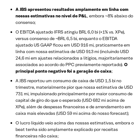
A JBS apresentou resultados amplamente em linha com
nossas estimativas no nível de P&L
, embora ~8% abaixo do
consenso;
O EBITDA ajustado IFRS atingiu BRL 6,0 bi (+1% vs. XPe),
versus consenso de ~BRL 6,5 bi, enquanto o EBITDA
ajustado US GAAP ficou em USD 916 mi, praticamente em
linha com nossa estimativa de USD 913 mi (incluindo USD
24,6 mi em ajustes relacionados a litígios, majoritariamente
associados ao acordo do PPC previamente reportado).
O
principal ponto negativo foi a geração de caixa
;
A JBS reportou um consumo de caixa de USD 1,5 bi no
trimestre, materialmente pior que nossa estimativa de USD
731 mi, impulsionado principalmente por maior consumo de
capital de giro do que o esperado (USD 682 mi acima de
XPe), além de despesas financeiras e de arrendamento em
caixa mais elevadas (USD 59 mi acima do nosso forecast);
O lucro líquido veio acima das nossas estimativas, embora o
beat tenha sido amplamente explicado por receitas
financeiras não caixa;