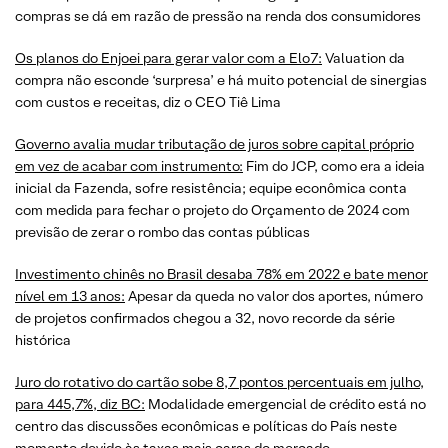
compras se dá em razão de pressão na renda dos consumidores
Os planos do Enjoei para gerar valor com a Elo7:
Valuation da
compra não esconde ‘surpresa’ e há muito potencial de sinergias
com custos e receitas, diz o CEO Tiê Lima
Governo avalia mudar tributação de juros sobre capital próprio
em vez de acabar com instrumento:
Fim do JCP, como era a ideia
inicial da Fazenda, sofre resistência; equipe econômica conta
com medida para fechar o projeto do Orçamento de 2024 com
previsão de zerar o rombo das contas públicas
Investimento chinês no Brasil desaba 78% em 2022 e bate menor
nível em 13 anos:
Apesar da queda no valor dos aportes, número
de projetos confirmados chegou a 32, novo recorde da série
histórica
Juro do rotativo do cartão sobe 8,7 pontos percentuais em julho,
para 445,7%, diz BC:
Modalidade emergencial de crédito está no
centro das discussões econômicas e políticas do País neste
momento devido às taxas mais caras do mercado