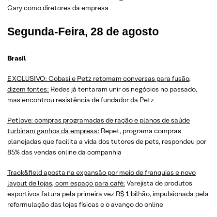
Gary como diretores da empresa
Segunda-Feira, 28 de agosto
Brasil
EXCLUSIVO: Cobasi e Petz retomam conversas para fusão,
dizem fontes:
Redes já tentaram unir os negócios no passado,
mas encontrou resistência de fundador da Petz
Petlove: compras programadas de ração e planos de saúde
turbinam ganhos da empresa:
Repet, programa compras
planejadas que facilita a vida dos tutores de pets, respondeu por
85% das vendas online da companhia
Track&field aposta na expansão por meio de franquias e novo
layout de lojas, com espaço para café:
Varejista de produtos
esportivos fatura pela primeira vez R$ 1 bilhão, impulsionada pela
reformulação das lojas físicas e o avanço do online