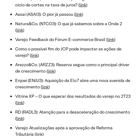
ciclo de cortes na taxa de juros? (
link
)
Assaí (ASAI3): O pior já passou (
link
)
Natura&Co. (NTCO3): O que já sabemos sobre a Onda 2
(
link
)
Varejo: Feedback do Fórum E-commerce Brasil (
link
)
Como o possível fim do JCP pode impactar as ações de
varejo? (
link
)
Arezzo&Co. (ARZZ3): Reserva segue como o principal driver
de crescimento (
link
)
Enjoei (ENJU3): Aquisição da Elo7 abre uma nova avenida de
crescimento (
link
)
Vitrine XP – O que esperar dos resultados do varejo no 2T23
(
link
)
RD (RADL3): Atenção para a desaceleração do crescimento
(
link
)
Varejo: Atualizações após a aprovação da Reforma
Tributária (
link
)