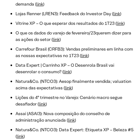
demanda (
link
)
Lojas Renner (LREN3): Feedback do Investor Day (
link
)
Vitrine XP – O que esperar dos resultados do 1T23 (
link
)
O que os dados do varejo de fevereiro/23querem dizer para
as ações do setor (
link
)
Carrefour Brasil (CRFB3): Vendas preliminares em linha com
as nossas expectativas no 1T23 (
link
)
Data Expert | Carrinho XP – O Desenrola Brasil vai
desenrolar o consumo? (
link
)
Natura&Co. (NTCO3): Aesop finalmente vendida; valuation
acima das expectativas (
link
)
Lições do 4º trimestre no Varejo: Cenário macro segue
desafiador (
link
)
Assaí (ASAI3): Nova composição do conselho de
administração anunciada (
link
)
Natura&Co. (NTCO3): Data Expert: Etiqueta XP – Beleza #5
(
link
)