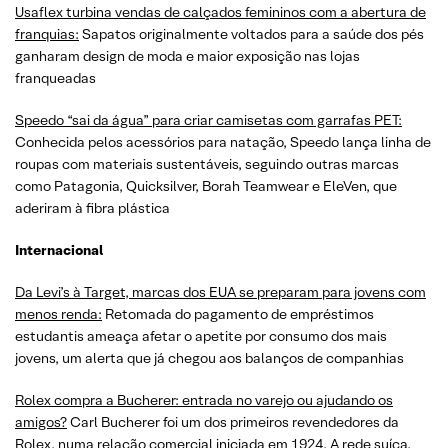
Usaflex turbina vendas de calçados femininos com a abertura de
franquias:
Sapatos originalmente voltados para a saúde dos pés
ganharam design de moda e maior exposição nas lojas
franqueadas
Speedo “sai da água” para criar camisetas com garrafas PET:
Conhecida pelos acessórios para natação, Speedo lança linha de
roupas com materiais sustentáveis, seguindo outras marcas
como Patagonia, Quicksilver, Borah Teamwear e EleVen, que
aderiram à fibra plástica
Internacional
Da Levi’s à Target, marcas dos EUA se preparam para jovens com
menos renda:
Retomada do pagamento de empréstimos
estudantis ameaça afetar o apetite por consumo dos mais
jovens, um alerta que já chegou aos balanços de companhias
Rolex compra a Bucherer: entrada no varejo ou ajudando os
amigos?
Carl Bucherer foi um dos primeiros revendedores da
Rolex, numa relação comercial iniciada em 1924. A rede suíça,