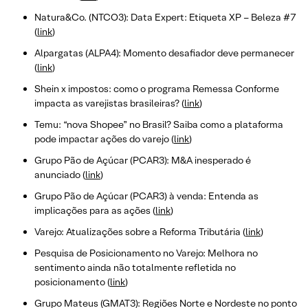
Natura&Co. (NTCO3): Data Expert: Etiqueta XP – Beleza #7
(
link
)
Alpargatas (ALPA4): Momento desafiador deve permanecer
(
link
)
Shein x impostos: como o programa Remessa Conforme
impacta as varejistas brasileiras? (
link
)
Temu: “nova Shopee” no Brasil? Saiba como a plataforma
pode impactar ações do varejo (
link
)
Grupo Pão de Açúcar (PCAR3): M&A inesperado é
anunciado (
link
)
Grupo Pão de Açúcar (PCAR3) à venda: Entenda as
implicações para as ações (
link
)
Varejo: Atualizações sobre a Reforma Tributária (
link
)
Pesquisa de Posicionamento no Varejo: Melhora no
sentimento ainda não totalmente refletida no
posicionamento (
link
)
Grupo Mateus (GMAT3): Regiões Norte e Nordeste no ponto