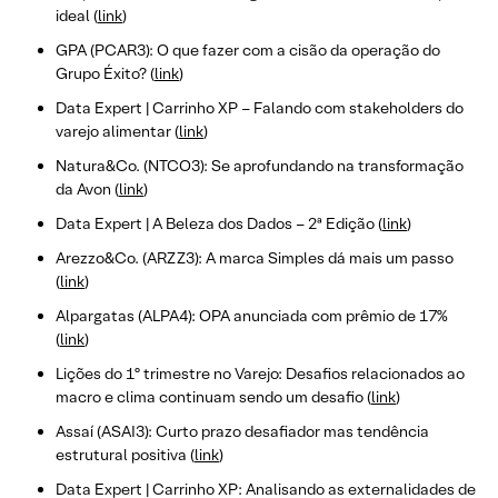
ideal (
link
)
GPA (PCAR3): O que fazer com a cisão da operação do
Grupo Éxito? (
link
)
Data Expert | Carrinho XP – Falando com stakeholders do
varejo alimentar (
link
)
Natura&Co. (NTCO3): Se aprofundando na transformação
da Avon (
link
)
Data Expert | A Beleza dos Dados – 2ª Edição (
link
)
Arezzo&Co. (ARZZ3): A marca Simples dá mais um passo
(
link
)
Alpargatas (ALPA4): OPA anunciada com prêmio de 17%
(
link
)
Lições do 1º trimestre no Varejo: Desafios relacionados ao
macro e clima continuam sendo um desafio (
link
)
Assaí (ASAI3): Curto prazo desafiador mas tendência
estrutural positiva (
link
)
Data Expert | Carrinho XP: Analisando as externalidades de