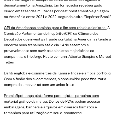
desmatamento na Amazônia:
Um fornecedor recebeu gado
criado em fazendas multadas por desflorestamento e grilagem
na Amazônia entre 2021 e 2022, segundo o site “Repórter Brasil”
CPI da Americanas caminha para o fim sem trio de acionistas:
A
Comissão Parlamentar de Inquérito (CPI) da Câmara dos
Deputados que investiga fraude contábil na Americanas tende a
encerrar seus trabalhos até o dia 14 de setembro e
provavelmente sem ouvir os acionistas majoritários da
companhia, o trio Jorge Paulo Lemann, Alberto Sicupira e Marcel
Telles
Dafiti engloba e-commerces da Kanui e Tricae e amplia portfólio:
Com a fusão dos e-commerces, o consumidor pode finalizar a
compra de uma vez só com um único frete
PremieRpet lança plataforma para lojistas parceiros com
material gráfico da marca:
Donos de PDVs podem acessar
embalagens, banners e arquivos em diversos formatos e
tamanhos para utilização em seu e-commerce