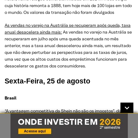
cuja história remonta a 1888, tem hoje mais de 100 lojas em todo
o mundo. Os valores da transação não foram divulgados
As vendas no varejo na Austrália se recuperam após queda, taxa
anual desacelera ainda mais:
As vendas no varejo na Austrália se
recuperaram em julho após uma queda acentuada no mês
anterior, mas a taxa anual desacelerou ainda mais, um resultado
que não deve perturbar as perspectivas para as taxas de juros,
uma vez que os altos custos dos empréstimos funcionam para
desacelerar os gastos dos consumidores.
Sexta-Feira, 25 de agosto
Brasil
“A vantagem competitiva da Shein não são os impostos”, diz
Marcelo Claure:
Claure diz que os custos adicionais de operar no
Brasil podem ser compensados pela eficiência em algumas áreas,
como a logística. Um dos exemplos é o fato de o Brasil ser um dos
maiores produtores de algodão do mundo