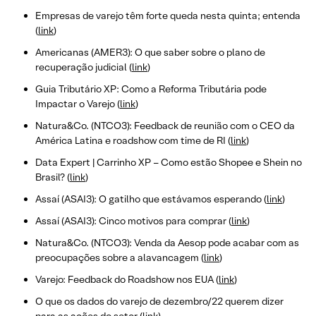
Empresas de varejo têm forte queda nesta quinta; entenda
(
link
)
Americanas (AMER3): O que saber sobre o plano de
recuperação judicial (
link
)
Guia Tributário XP: Como a Reforma Tributária pode
Impactar o Varejo (
link
)
Natura&Co. (NTCO3): Feedback de reunião com o CEO da
América Latina e roadshow com time de RI (
link
)
Data Expert | Carrinho XP – Como estão Shopee e Shein no
Brasil? (
link
)
Assaí (ASAI3): O gatilho que estávamos esperando (
link
)
Assaí (ASAI3): Cinco motivos para comprar (
link
)
Natura&Co. (NTCO3): Venda da Aesop pode acabar com as
preocupações sobre a alavancagem (
link
)
Varejo: Feedback do Roadshow nos EUA (
link
)
O que os dados do varejo de dezembro/22 querem dizer
para as ações do setor (
link
)