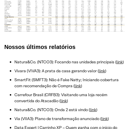
Nossos últimos relatórios
Natura&Co. (NTCO3): Focando nas unidades principais (
link
)
Vivara (VIVA3): A prata da casa gerando valor (
link
)
SmartFit (SMFT3): Não é Fake Natty; Iniciando cobertura
com recomendação de Compra (
link
)
Carrefour Brasil (CRFB3): Visitando uma loja recém
convertida do Atacadão (
link
)
Natura&Co. (NTCO3): Onda 2 está vindo (
link
)
Via (VIIA3): Plano de transformação anunciado (
link
)
Data Expert | Carrinho XP – Quem ganha com o início do