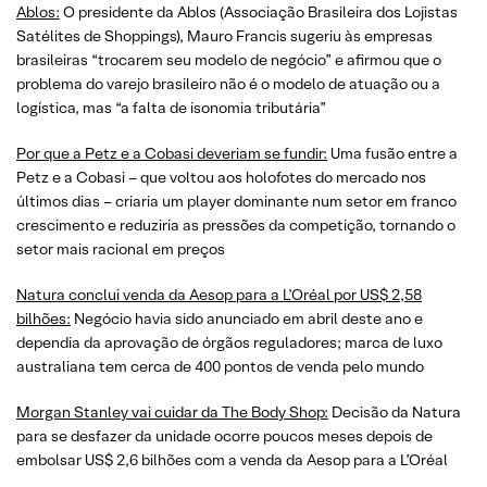
Ablos:
O presidente da Ablos (Associação Brasileira dos Lojistas
Satélites de Shoppings), Mauro Francis sugeriu às empresas
brasileiras “trocarem seu modelo de negócio” e afirmou que o
problema do varejo brasileiro não é o modelo de atuação ou a
logística, mas “a falta de isonomia tributária”
Por que a Petz e a Cobasi deveriam se fundir:
Uma fusão entre a
Petz e a Cobasi – que voltou aos holofotes do mercado nos
últimos dias – criaria um player dominante num setor em franco
crescimento e reduziria as pressões da competição, tornando o
setor mais racional em preços
Natura conclui venda da Aesop para a L’Oréal por US$ 2,58
bilhões:
Negócio havia sido anunciado em abril deste ano e
dependia da aprovação de órgãos reguladores; marca de luxo
australiana tem cerca de 400 pontos de venda pelo mundo
Morgan Stanley vai cuidar da The Body Shop:
Decisão da Natura
para se desfazer da unidade ocorre poucos meses depois de
embolsar US$ 2,6 bilhões com a venda da Aesop para a L’Oréal