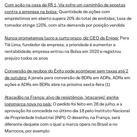
Com ação na casa de R$ 1, Via sofre um caminhão de apostas
contra a empresa na bolsa:
Quantidade de ações com
empréstimos em aberto supera 20% do total de emitidas; taxa de
tomador atinge 120%, com alta demanda por posição vendida
Nunca prometemos lucro a curto prazo, diz CEO da Enjoei:
Para
Tiê Lima, fundador da empresa, a prioridade é aumentar a
rentabilidade; empresa entrou na Bolsa em 2020 e registrou
prejuízo todos os anos
Conversão de recibos do Éxito pode acontecer sem taxas até 2
de outubro:
A janela para conversão de BDRs em ADRs, ADRs em
ações e ADRs em BDRs abre na próxima sexta-feira (1)
Atacadão na França: alvo de resistência, ‘atacarejo’ ganha
logomarca nova no país:
O pedido foi feito em 28 de julho, e a
aprovação foi concedida no último dia 18 pelo Instituto Nacional
de Propriedade Industrial (INPI). O desenho, na França, será
diferente daquele com o qual a marca opera no Brasil e no
Marrocos, por exemplo