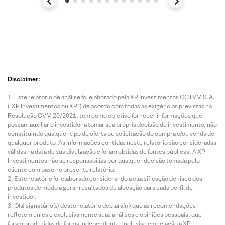
Disclaimer:
Este relatório de análise foi elaborado pela XP Investimentos CCTVM S.A.
(“XP Investimentos ou XP”) de acordo com todas as exigências previstas na
Resolução CVM 20/2021, tem como objetivo fornecer informações que
possam auxiliar o investidor a tomar sua própria decisão de investimento, não
constituindo qualquer tipo de oferta ou solicitação de compra e/ou venda de
qualquer produto. As informações contidas neste relatório são consideradas
válidas na data de sua divulgação e foram obtidas de fontes públicas. A XP
Investimentos não se responsabiliza por qualquer decisão tomada pelo
cliente com base no presente relatório.
Este relatório foi elaborado considerando a classificação de risco dos
produtos de modo a gerar resultados de alocação para cada perfil de
investidor.
O(s) signatário(s) deste relatório declara(m) que as recomendações
refletem única e exclusivamente suas análises e opiniões pessoais, que
foram produzidas de forma independente, inclusive em relação à XP