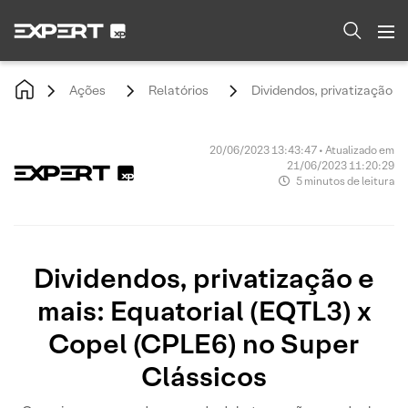
Ações
Relatórios
Dividendos, privatização e
20/06/2023 13:43:47 • Atualizado em
21/06/2023 11:20:29
5 minutos de leitura
Dividendos, privatização e
mais: Equatorial (EQTL3) x
Copel (CPLE6) no Super
Clássicos