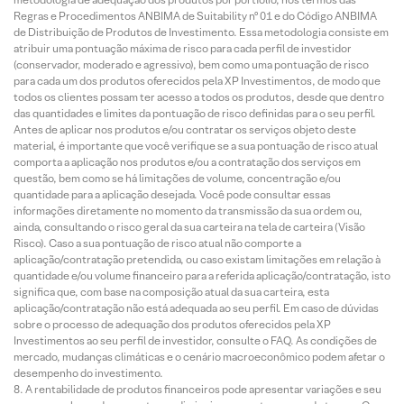
Regras e Procedimentos ANBIMA de Suitability nº 01 e do Código ANBIMA
de Distribuição de Produtos de Investimento. Essa metodologia consiste em
atribuir uma pontuação máxima de risco para cada perfil de investidor
(conservador, moderado e agressivo), bem como uma pontuação de risco
para cada um dos produtos oferecidos pela XP Investimentos, de modo que
todos os clientes possam ter acesso a todos os produtos, desde que dentro
das quantidades e limites da pontuação de risco definidas para o seu perfil.
Antes de aplicar nos produtos e/ou contratar os serviços objeto deste
material, é importante que você verifique se a sua pontuação de risco atual
comporta a aplicação nos produtos e/ou a contratação dos serviços em
questão, bem como se há limitações de volume, concentração e/ou
quantidade para a aplicação desejada. Você pode consultar essas
informações diretamente no momento da transmissão da sua ordem ou,
ainda, consultando o risco geral da sua carteira na tela de carteira (Visão
Risco). Caso a sua pontuação de risco atual não comporte a
aplicação/contratação pretendida, ou caso existam limitações em relação à
quantidade e/ou volume financeiro para a referida aplicação/contratação, isto
significa que, com base na composição atual da sua carteira, esta
aplicação/contratação não está adequada ao seu perfil. Em caso de dúvidas
sobre o processo de adequação dos produtos oferecidos pela XP
Investimentos ao seu perfil de investidor, consulte o FAQ. As condições de
mercado, mudanças climáticas e o cenário macroeconômico podem afetar o
desempenho do investimento.
A rentabilidade de produtos financeiros pode apresentar variações e seu