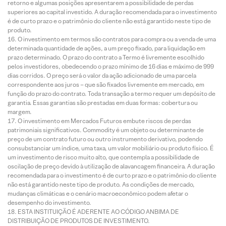
retorno e algumas posições apresentarem a possibilidade de perdas
superiores ao capital investido. A duração recomendada para o investimento
é de curto prazo e o patrimônio do cliente não está garantido neste tipo de
produto.
O investimento em termos são contratos para compra ou a venda de uma
determinada quantidade de ações, a um preço fixado, para liquidação em
prazo determinado. O prazo do contrato a Termo é livremente escolhido
pelos investidores, obedecendo o prazo mínimo de 16 dias e máximo de 999
dias corridos. O preço será o valor da ação adicionado de uma parcela
correspondente aos juros – que são fixados livremente em mercado, em
função do prazo do contrato. Toda transação a termo requer um depósito de
garantia. Essas garantias são prestadas em duas formas: cobertura ou
margem.
O investimento em Mercados Futuros embute riscos de perdas
patrimoniais significativos. Commodity é um objeto ou determinante de
preço de um contrato futuro ou outro instrumento derivativo, podendo
consubstanciar um índice, uma taxa, um valor mobiliário ou produto físico. É
um investimento de risco muito alto, que contempla a possibilidade de
oscilação de preço devido à utilização de alavancagem financeira. A duração
recomendada para o investimento é de curto prazo e o patrimônio do cliente
não está garantido neste tipo de produto. As condições de mercado,
mudanças climáticas e o cenário macroeconômico podem afetar o
desempenho do investimento.
ESTA INSTITUIÇÃO É ADERENTE AO CÓDIGO ANBIMA DE
DISTRIBUIÇÃO DE PRODUTOS DE INVESTIMENTO.