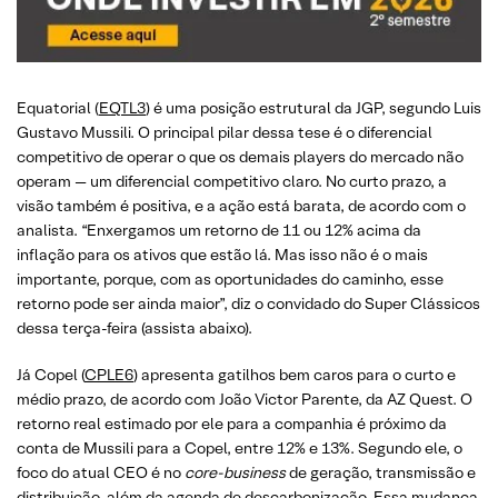
Equatorial (
EQTL3
) é uma posição estrutural da JGP, segundo Luis
Gustavo Mussili. O principal pilar dessa tese é o diferencial
competitivo de operar o que os demais players do mercado não
operam — um diferencial competitivo claro. No curto prazo, a
visão também é positiva, e a ação está barata, de acordo com o
analista. “Enxergamos um retorno de 11 ou 12% acima da
inflação para os ativos que estão lá. Mas isso não é o mais
importante, porque, com as oportunidades do caminho, esse
retorno pode ser ainda maior”, diz o convidado do Super Clássicos
dessa terça-feira (assista abaixo).
Já Copel (
CPLE6
) apresenta gatilhos bem caros para o curto e
médio prazo, de acordo com João Victor Parente, da AZ Quest. O
retorno real estimado por ele para a companhia é próximo da
conta de Mussili para a Copel, entre 12% e 13%. Segundo ele, o
foco do atual CEO é no
core-business
de geração, transmissão e
distribuição, além da agenda de descarbonização. Essa mudança