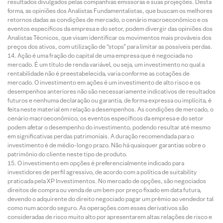
resultados divulgados pelas companhias emissoras e suas projeções. Desta
forma, as opiniões dos Analistas Fundamentalistas, que buscam os melhores
retornos dadas as condições de mercado, o cenário macroeconômico e os
eventos específicos da empresa e do setor, podem divergir das opiniões dos
Analistas Técnicos, que visam identificar os movimentos mais prováveis dos
preços dos ativos, com utilização de “stops” para limitar as possíveis perdas.
Ação é uma fração do capital de uma empresa que é negociada no
mercado. É um título de renda variável, ou seja, um investimento no qual a
rentabilidade não é preestabelecida, varia conforme as cotações de
mercado. O investimento em ações é um investimento de alto risco e os
desempenhos anteriores não são necessariamente indicativos de resultados
futuros e nenhuma declaração ou garantia, de forma expressa ou implícita, é
feita neste material em relação a desempenhos. As condições de mercado, o
cenário macroeconômico, os eventos específicos da empresa e do setor
podem afetar o desempenho do investimento, podendo resultar até mesmo
em significativas perdas patrimoniais. A duração recomendada para o
investimento é de médio-longo prazo. Não há quaisquer garantias sobre o
patrimônio do cliente neste tipo de produto.
O investimento em opções é preferencialmente indicado para
investidores de perfil agressivo, de acordo com a política de suitability
praticada pela XP Investimentos. No mercado de opções, são negociados
direitos de compra ou venda de um bem por preço fixado em data futura,
devendo o adquirente do direito negociado pagar um prêmio ao vendedor tal
como num acordo seguro. As operações com esses derivativos são
consideradas de risco muito alto por apresentarem altas relações de risco e