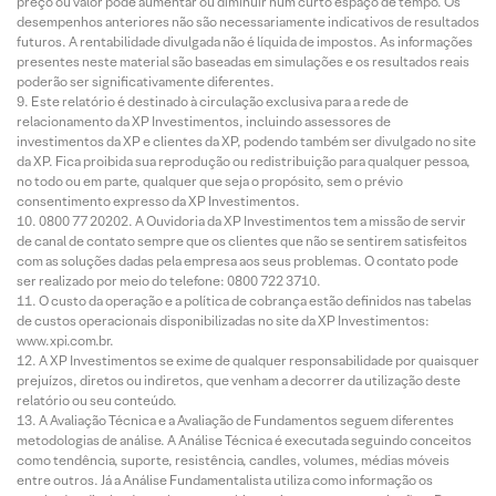
preço ou valor pode aumentar ou diminuir num curto espaço de tempo. Os
desempenhos anteriores não são necessariamente indicativos de resultados
futuros. A rentabilidade divulgada não é líquida de impostos. As informações
presentes neste material são baseadas em simulações e os resultados reais
poderão ser significativamente diferentes.
Este relatório é destinado à circulação exclusiva para a rede de
relacionamento da XP Investimentos, incluindo assessores de
investimentos da XP e clientes da XP, podendo também ser divulgado no site
da XP. Fica proibida sua reprodução ou redistribuição para qualquer pessoa,
no todo ou em parte, qualquer que seja o propósito, sem o prévio
consentimento expresso da XP Investimentos.
0800 77 20202. A Ouvidoria da XP Investimentos tem a missão de servir
de canal de contato sempre que os clientes que não se sentirem satisfeitos
com as soluções dadas pela empresa aos seus problemas. O contato pode
ser realizado por meio do telefone: 0800 722 3710.
O custo da operação e a política de cobrança estão definidos nas tabelas
de custos operacionais disponibilizadas no site da XP Investimentos:
www.xpi.com.br.
A XP Investimentos se exime de qualquer responsabilidade por quaisquer
prejuízos, diretos ou indiretos, que venham a decorrer da utilização deste
relatório ou seu conteúdo.
A Avaliação Técnica e a Avaliação de Fundamentos seguem diferentes
metodologias de análise. A Análise Técnica é executada seguindo conceitos
como tendência, suporte, resistência, candles, volumes, médias móveis
entre outros. Já a Análise Fundamentalista utiliza como informação os