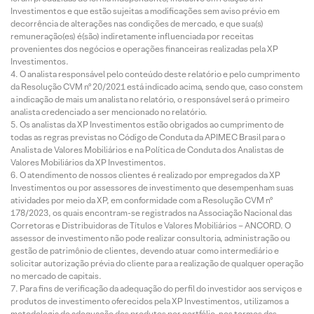
Investimentos e que estão sujeitas a modificações sem aviso prévio em
decorrência de alterações nas condições de mercado, e que sua(s)
remuneração(es) é(são) indiretamente influenciada por receitas
provenientes dos negócios e operações financeiras realizadas pela XP
Investimentos.
O analista responsável pelo conteúdo deste relatório e pelo cumprimento
da Resolução CVM nº 20/2021 está indicado acima, sendo que, caso constem
a indicação de mais um analista no relatório, o responsável será o primeiro
analista credenciado a ser mencionado no relatório.
Os analistas da XP Investimentos estão obrigados ao cumprimento de
todas as regras previstas no Código de Conduta da APIMEC Brasil para o
Analista de Valores Mobiliários e na Política de Conduta dos Analistas de
Valores Mobiliários da XP Investimentos.
O atendimento de nossos clientes é realizado por empregados da XP
Investimentos ou por assessores de investimento que desempenham suas
atividades por meio da XP, em conformidade com a Resolução CVM nº
178/2023, os quais encontram-se registrados na Associação Nacional das
Corretoras e Distribuidoras de Títulos e Valores Mobiliários – ANCORD. O
assessor de investimento não pode realizar consultoria, administração ou
gestão de patrimônio de clientes, devendo atuar como intermediário e
solicitar autorização prévia do cliente para a realização de qualquer operação
no mercado de capitais.
Para fins de verificação da adequação do perfil do investidor aos serviços e
produtos de investimento oferecidos pela XP Investimentos, utilizamos a
metodologia de adequação dos produtos por portfólio, nos termos das